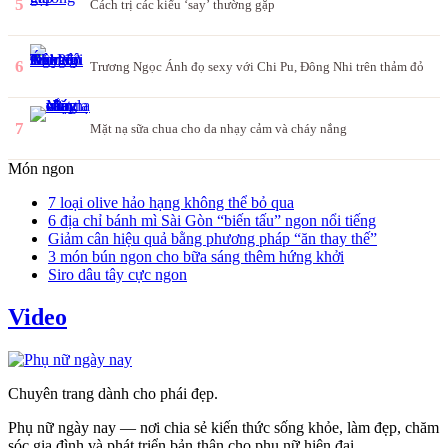
5
Cách trị các kiểu ‘say’ thường gặp
6
Trương Ngọc Ánh đọ sexy với Chi Pu, Đông Nhi trên thảm đỏ
7
Mặt nạ sữa chua cho da nhạy cảm và cháy nắng
Món ngon
7 loại olive hảo hạng không thể bỏ qua
6 địa chỉ bánh mì Sài Gòn “biến tấu” ngon nổi tiếng
Giảm cân hiệu quả bằng phương pháp “ăn thay thế”
3 món bún ngon cho bữa sáng thêm hứng khởi
Siro dâu tây cực ngon
Video
Chuyên trang dành cho phái đẹp.
Phụ nữ ngày nay — nơi chia sẻ kiến thức sống khỏe, làm đẹp, chăm
sóc gia đình và phát triển bản thân cho phụ nữ hiện đại.