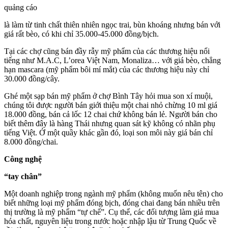
quảng cáo
là làm từ tinh chất thiên nhiên ngọc trai, bùn khoáng nhưng bán với
giá rất bèo, có khi chỉ 35.000-45.000 đồng/bịch.
Tại các chợ cũng bán đầy rẫy mỹ phẩm của các thương hiệu nổi
tiếng như M.A.C, L’orea Việt Nam, Monaliza… với giá bèo, chẳng
hạn mascara (mỹ phẩm bôi mí mắt) của các thương hiệu này chỉ
30.000 đồng/cây.
Ghé một sạp bán mỹ phẩm ở chợ Bình Tây hỏi mua son xí muội,
chúng tôi được người bán giới thiệu một chai nhỏ chừng 10 ml giá
18.000 đồng, bán cả lốc 12 chai chứ không bán lẻ. Người bán cho
biết thêm đây là hàng Thái nhưng quan sát kỹ không có nhãn phụ
tiếng Việt. Ở một quầy khác gần đó, loại son môi này giá bán chỉ
8.000 đồng/chai.
Công nghệ
“tay chân”
Một doanh nghiệp trong ngành mỹ phẩm (không muốn nêu tên) cho
biết những loại mỹ phẩm đóng bịch, đóng chai đang bán nhiều trên
thị trường là mỹ phẩm “tự chế”. Cụ thể, các đối tượng làm giả mua
hóa chất, nguyên liệu trong nước hoặc nhập lậu từ Trung Quốc về