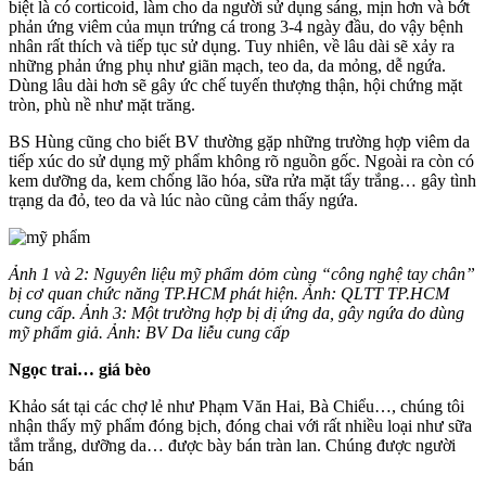
biệt là có corticoid, làm cho da người sử dụng sáng, mịn hơn và bớt
phản ứng viêm của mụn trứng cá trong 3-4 ngày đầu, do vậy bệnh
nhân rất thích và tiếp tục sử dụng. Tuy nhiên, về lâu dài sẽ xảy ra
những phản ứng phụ như giãn mạch, teo da, da mỏng, dễ ngứa.
Dùng lâu dài hơn sẽ gây ức chế tuyến thượng thận, hội chứng mặt
tròn, phù nề như mặt trăng.
BS Hùng cũng cho biết BV thường gặp những trường hợp viêm da
tiếp xúc do sử dụng mỹ phẩm không rõ nguồn gốc. Ngoài ra còn có
kem dưỡng da, kem chống lão hóa, sữa rửa mặt tẩy trắng… gây tình
trạng da đỏ, teo da và lúc nào cũng cảm thấy ngứa.
Ảnh 1 và 2: Nguyên liệu mỹ phẩm dỏm cùng “công nghệ tay chân”
bị cơ quan chức năng TP.HCM phát hiện. Ảnh: QLTT TP.HCM
cung cấp. Ảnh 3: Một trường hợp bị dị ứng da, gây ngứa do dùng
mỹ phẩm giả. Ảnh: BV Da liễu cung cấp
Ngọc trai… giá bèo
Khảo sát tại các chợ lẻ như Phạm Văn Hai, Bà Chiểu…, chúng tôi
nhận thấy mỹ phẩm đóng bịch, đóng chai với rất nhiều loại như sữa
tắm trắng, dưỡng da… được bày bán tràn lan. Chúng được người
bán