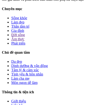
Chuyên mục
Sống khỏe
Làm đẹp
Thân tâm trí
Gia đình
Đời sống
Ẩm thực
Phát triển
Chủ đề quan tâm
Da đẹp
Dinh dưỡng & vận động
Tâm lý & cảm xúc
Tình yêu & hôn nhân
Làm cha mẹ
Món ngon dễ làm
Thông tin & tiện ích
Giới thiệu