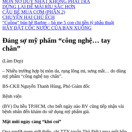
MÓN NỢ DUY NHẤT KHÔNG PHẢI TRẢ
DỪNG LẠI ĐỂ MÀI RÌU SẮC HƠN
CẬU BÉ MUA CƠM (PHẦN 2)
CHUYỆN HAI CHÚ ẾCH
“Cuồng” búp bê Barbie – bà mẹ 5 con chi tiền tỷ phẫu thuật
HÃY ĐẶT CỐC NƯỚC CỦA BẠN XUỐNG
Đáng sợ mỹ phẩm “công nghệ… tay
chân”
(Làm Đẹp)
– Nhiều trường hợp bị mòn da, rụng lông mi, sưng mắt… do dùng
mỹ phẩm “công nghệ tay chân”.
BS-CKII Nguyễn Thanh Hùng, Phó Giám đốc
Bệnh viện
(BV) Da liễu TP.HCM, cho biết ngày nào BV cũng tiếp nhận vài
bệnh nhân đến khám do sử dụng mỹ phẩm giả.
Mặt mũi ngày càng “khó coi”
Qua người quen giới thiệu, chị TTY (quận Thủ Đức) mua một hộp