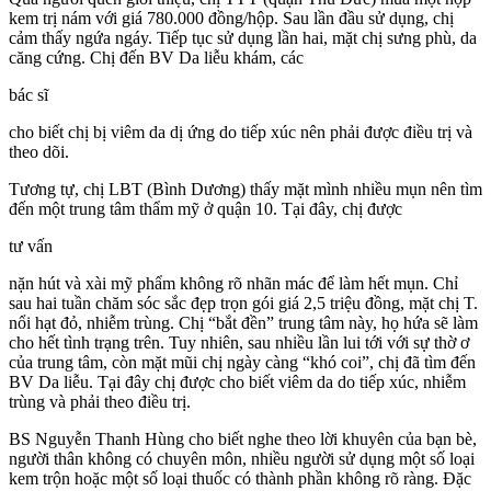
kem trị nám với giá 780.000 đồng/hộp. Sau lần đầu sử dụng, chị
cảm thấy ngứa ngáy. Tiếp tục sử dụng lần hai, mặt chị sưng phù, da
căng cứng. Chị đến BV Da liễu khám, các
bác sĩ
cho biết chị bị viêm da dị ứng do tiếp xúc nên phải được điều trị và
theo dõi.
Tương tự, chị LBT (Bình Dương) thấy mặt mình nhiều mụn nên tìm
đến một trung tâm thẩm mỹ ở quận 10. Tại đây, chị được
tư vấn
nặn hút và xài mỹ phẩm không rõ nhãn mác để làm hết mụn. Chỉ
sau hai tuần chăm sóc sắc đẹp trọn gói giá 2,5 triệu đồng, mặt chị T.
nổi hạt đỏ, nhiễm trùng. Chị “bắt đền” trung tâm này, họ hứa sẽ làm
cho hết tình trạng trên. Tuy nhiên, sau nhiều lần lui tới với sự thờ ơ
của trung tâm, còn mặt mũi chị ngày càng “khó coi”, chị đã tìm đến
BV Da liễu. Tại đây chị được cho biết viêm da do tiếp xúc, nhiễm
trùng và phải theo điều trị.
BS Nguyễn Thanh Hùng cho biết nghe theo lời khuyên của bạn bè,
người thân không có chuyên môn, nhiều người sử dụng một số loại
kem trộn hoặc một số loại thuốc có thành phần không rõ ràng. Đặc