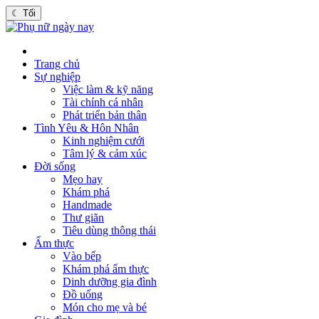
☾
Tối
Trang chủ
Sự nghiệp
Việc làm & kỹ năng
Tài chính cá nhân
Phát triển bản thân
Tình Yêu & Hôn Nhân
Kinh nghiệm cưới
Tâm lý & cảm xúc
Đời sống
Mẹo hay
Khám phá
Handmade
Thư giãn
Tiêu dùng thông thái
Ẩm thực
Vào bếp
Khám phá ẩm thực
Dinh dưỡng gia đình
Đồ uống
Món cho mẹ và bé