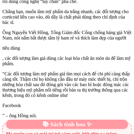
rồi dùng công nghệ “tay chân” pha chế.
Chẳng hạn, muốn làm mỹ phẩm da trắng nhanh, các đối tượng cho
corticoid liều cao vào, dù đây là chất phải dùng theo chỉ định của
bác sĩ.
Ông Nguyễn Viết Hồng, Tổng Giám đốc Cổng chống hàng giả Việt
Nam, nói nắm bắt được tâm lý ham rẻ và thích làm đẹp của người
tiêu dùng
, các đối tượng làm giả dùng các loại hóa chất ăn mòn da để làm mỹ
phẩm.
“Các đối tượng làm mỹ phẩm giả tìm mọi cách để chi phí càng thấp
càng tốt. Thậm chí họ không cần đầu tư máy móc thiết bị, chỉ trộn
những hóa chất sau đó đóng gói vào các bao bì hoặc đóng mác các
thương hiệu mỹ phẩm nổi tiếng rồi bán ra thị trường thông qua các
kênh, trong đó có kênh online như
Facebook
” – ông Hồng nói.
📚 Sách tinh hoa ✨
Mẹ muốn con có một trí tuệ sáng suốt, biết nhìn xa trông