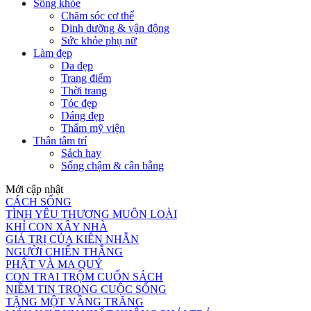
Sống khỏe
Chăm sóc cơ thể
Dinh dưỡng & vận động
Sức khỏe phụ nữ
Làm đẹp
Da đẹp
Trang điểm
Thời trang
Tóc đẹp
Dáng đẹp
Thẩm mỹ viện
Thân tâm trí
Sách hay
Sống chậm & cân bằng
Mới cập nhật
CÁCH SỐNG
TÌNH YÊU THƯƠNG MUÔN LOÀI
KHỈ CON XÂY NHÀ
GIÁ TRỊ CỦA KIÊN NHẪN
NGƯỜI CHIẾN THẮNG
PHẬT VÀ MA QUỶ
CON TRAI TRỘM CUỐN SÁCH
NIỀM TIN TRONG CUỘC SỐNG
TẶNG MỘT VẦNG TRĂNG