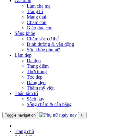
Gia đình
Làm cha mẹ
Trang trí
Mang thai
Chăm con
Giáo dục con
Sống khỏe
Chăm sóc cơ thể
Dinh dưỡng & vận động
Sức khỏe phụ nữ
Làm đẹp
Da đẹp
Trang điểm
Thời trang
Tóc đẹp
Dáng đẹp
Thẩm mỹ viện
Thân tâm trí
Sách hay
Sống chậm & cân bằng
Toggle navigation
☾
Trang chủ