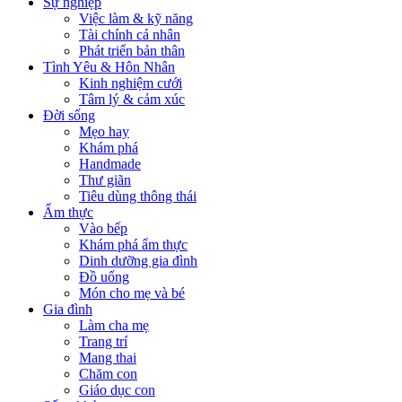
Sự nghiệp
Việc làm & kỹ năng
Tài chính cá nhân
Phát triển bản thân
Tình Yêu & Hôn Nhân
Kinh nghiệm cưới
Tâm lý & cảm xúc
Đời sống
Mẹo hay
Khám phá
Handmade
Thư giãn
Tiêu dùng thông thái
Ẩm thực
Vào bếp
Khám phá ẩm thực
Dinh dưỡng gia đình
Đồ uống
Món cho mẹ và bé
Gia đình
Làm cha mẹ
Trang trí
Mang thai
Chăm con
Giáo dục con