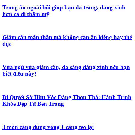
Trong ăn ngoài bôi giúp bạn da trắng, dáng xinh
hơn cả đi thẩm mỹ
Giảm cân toàn thân mà không cần ăn kiêng hay thể
dục
Vừa ngủ vừa giảm cân, da sáng dáng xinh nếu bạn
biết điều này!
Bí Quyết Sở Hữu Vóc Dáng Thon Thả: Hành Trình
Khỏe Đẹp Từ Bên Trong
3 món càng dùng vòng 1 càng teo lại