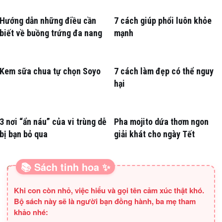
Hướng dẫn những điều cần
7 cách giúp phổi luôn khỏe
biết về buồng trứng đa nang
mạnh
Kem sữa chua tự chọn Soyo
7 cách làm đẹp có thể nguy
hại
3 nơi “ẩn náu” của vi trùng dễ
Pha mojito dứa thơm ngon
bị bạn bỏ qua
giải khát cho ngày Tết
📚 Sách tinh hoa ✨
SÁCH HAY CHO BA MẸ
Khi con còn nhỏ, việc hiểu và gọi tên cảm xúc thật khó.
Bộ sách này sẽ là người bạn đồng hành, ba mẹ tham
khảo nhé: