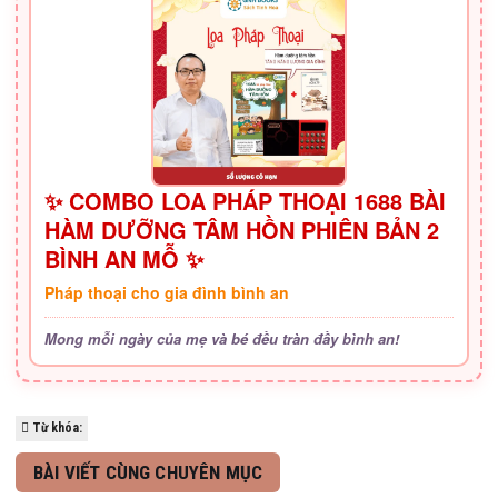
✨ COMBO LOA PHÁP THOẠI 1688 BÀI
HÀM DƯỠNG TÂM HỒN PHIÊN BẢN 2
BÌNH AN MỖ ✨
Pháp thoại cho gia đình bình an
Mong mỗi ngày của mẹ và bé đều tràn đầy bình an!
Từ khóa:
BÀI VIẾT CÙNG CHUYÊN MỤC