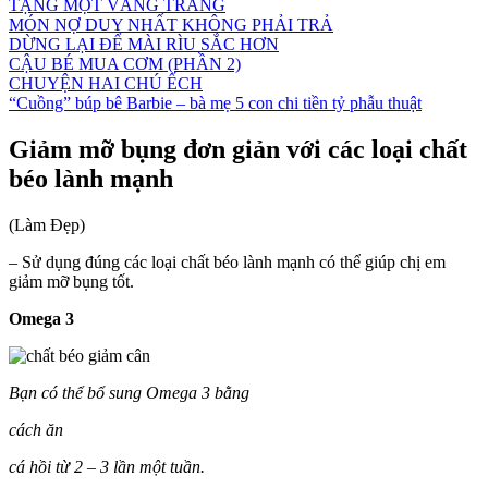
TẶNG MỘT VẦNG TRĂNG
MÓN NỢ DUY NHẤT KHÔNG PHẢI TRẢ
DỪNG LẠI ĐỂ MÀI RÌU SẮC HƠN
CẬU BÉ MUA CƠM (PHẦN 2)
CHUYỆN HAI CHÚ ẾCH
“Cuồng” búp bê Barbie – bà mẹ 5 con chi tiền tỷ phẫu thuật
Giảm mỡ bụng đơn giản với các loại chất
béo lành mạnh
(Làm Đẹp)
– Sử dụng đúng các loại chất béo lành mạnh có thể giúp chị em
giảm mỡ bụng tốt.
Omega 3
Bạn có thể bổ sung Omega 3 bằng
cách ăn
cá hồi từ 2 – 3 lần một tuần.