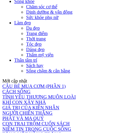
Sống khỏe
Chăm sóc cơ thể
Dinh dưỡng & vận động
Sức khỏe phụ nữ
Làm đẹp
Da đẹp
Trang điểm
Thời trang
Tóc đẹp
Dáng đẹp
Thẩm mỹ viện
Thân tâm trí
Sách hay
Sống chậm & cân bằng
Mới cập nhật
CẬU BÉ MUA CƠM (PHẦN 1)
CÁCH SỐNG
TÌNH YÊU THƯƠNG MUÔN LOÀI
KHỈ CON XÂY NHÀ
GIÁ TRỊ CỦA KIÊN NHẪN
NGƯỜI CHIẾN THẮNG
PHẬT VÀ MA QUỶ
CON TRAI TRỘM CUỐN SÁCH
NIỀM TIN TRONG CUỘC SỐNG