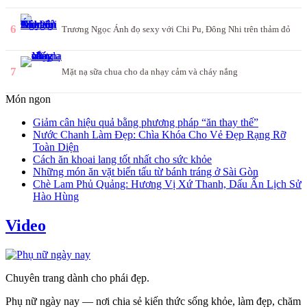
6
Trương Ngọc Ánh đọ sexy với Chi Pu, Đông Nhi trên thảm đỏ
7
Mặt nạ sữa chua cho da nhạy cảm và cháy nắng
Món ngon
Giảm cân hiệu quả bằng phương pháp “ăn thay thế”
Nước Chanh Làm Đẹp: Chìa Khóa Cho Vẻ Đẹp Rạng Rỡ
Toàn Diện
Cách ăn khoai lang tốt nhất cho sức khỏe
Những món ăn vặt biến tấu từ bánh tráng ở Sài Gòn
Chè Lam Phủ Quảng: Hương Vị Xứ Thanh, Dấu Ấn Lịch Sử
Hào Hùng
Video
Chuyên trang dành cho phái đẹp.
Phụ nữ ngày nay — nơi chia sẻ kiến thức sống khỏe, làm đẹp, chăm