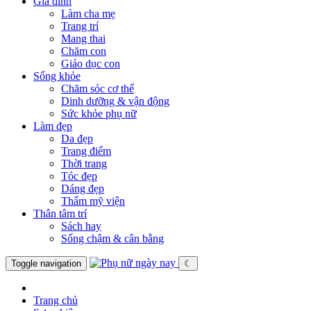
Gia đình
Làm cha mẹ
Trang trí
Mang thai
Chăm con
Giáo dục con
Sống khỏe
Chăm sóc cơ thể
Dinh dưỡng & vận động
Sức khỏe phụ nữ
Làm đẹp
Da đẹp
Trang điểm
Thời trang
Tóc đẹp
Dáng đẹp
Thẩm mỹ viện
Thân tâm trí
Sách hay
Sống chậm & cân bằng
Toggle navigation
☾
Trang chủ