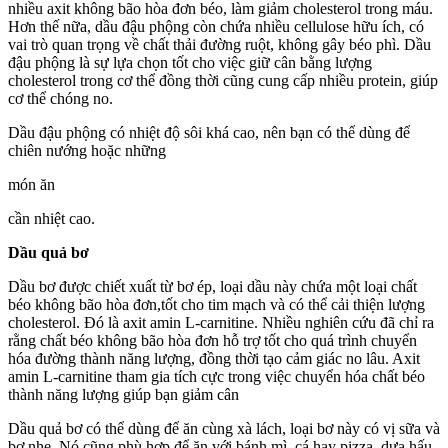
nhiều axit không bão hòa đơn béo, làm giảm cholesterol trong máu.
Hơn thế nữa, dầu đậu phộng còn chứa nhiều cellulose hữu ích, có
vai trò quan trọng về chất thải đường ruột, không gây béo phì. Dầu
đậu phộng là sự lựa chọn tốt cho việc giữ cân bằng lượng
cholesterol trong cơ thể đồng thời cũng cung cấp nhiều protein, giúp
cơ thể chóng no.
Dầu đậu phộng có nhiệt độ sôi khá cao, nên bạn có thể dùng để
chiên nướng hoặc những
món ăn
cần nhiệt cao.
Dầu quả bơ
Dầu bơ được chiết xuất từ bơ ép, loại dầu này chứa một loại chất
béo không bão hòa đơn,tốt cho tim mạch và có thể cải thiện lượng
cholesterol. Đó là axit amin L-carnitine. Nhiều nghiên cứu đã chỉ ra
rằng chất béo không bão hòa đơn hỗ trợ tốt cho quá trình chuyển
hóa đường thành năng lượng, đồng thời tạo cảm giác no lâu. Axit
amin L-carnitine tham gia tích cực trong việc chuyển hóa chất béo
thành năng lượng giúp bạn giảm cân
Dầu quả bơ có thể dùng để ăn cùng xà lách, loại bơ này có vị sữa và
bơ nhẹ. Nó cũng phù hợp để ăn với bánh mì, cá hay pizza, dưa hấu,