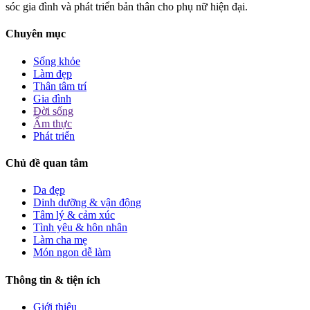
sóc gia đình và phát triển bản thân cho phụ nữ hiện đại.
Chuyên mục
Sống khỏe
Làm đẹp
Thân tâm trí
Gia đình
Đời sống
Ẩm thực
Phát triển
Chủ đề quan tâm
Da đẹp
Dinh dưỡng & vận động
Tâm lý & cảm xúc
Tình yêu & hôn nhân
Làm cha mẹ
Món ngon dễ làm
Thông tin & tiện ích
Giới thiệu