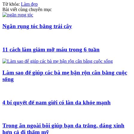
Từ khóa:
Làm đẹp
Bài viết cùng chuyên mục
Ngăn rụng tóc bằng trái cây
11 cách làm giảm mỡ máu trong 6 tuần
Làm sao để giúp các bà mẹ bận rộn cân bằng cuộc
sống
4 bí quyết để nam giới có làn da khỏe mạnh
Trong ăn ngoài bôi giúp bạn da trắng, dáng xinh
hơn cả đi thẩm mỹ