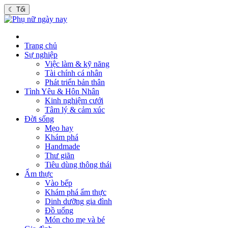
☾
Tối
Trang chủ
Sự nghiệp
Việc làm & kỹ năng
Tài chính cá nhân
Phát triển bản thân
Tình Yêu & Hôn Nhân
Kinh nghiệm cưới
Tâm lý & cảm xúc
Đời sống
Mẹo hay
Khám phá
Handmade
Thư giãn
Tiêu dùng thông thái
Ẩm thực
Vào bếp
Khám phá ẩm thực
Dinh dưỡng gia đình
Đồ uống
Món cho mẹ và bé