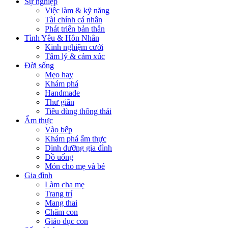
Sự nghiệp
Việc làm & kỹ năng
Tài chính cá nhân
Phát triển bản thân
Tình Yêu & Hôn Nhân
Kinh nghiệm cưới
Tâm lý & cảm xúc
Đời sống
Mẹo hay
Khám phá
Handmade
Thư giãn
Tiêu dùng thông thái
Ẩm thực
Vào bếp
Khám phá ẩm thực
Dinh dưỡng gia đình
Đồ uống
Món cho mẹ và bé
Gia đình
Làm cha mẹ
Trang trí
Mang thai
Chăm con
Giáo dục con