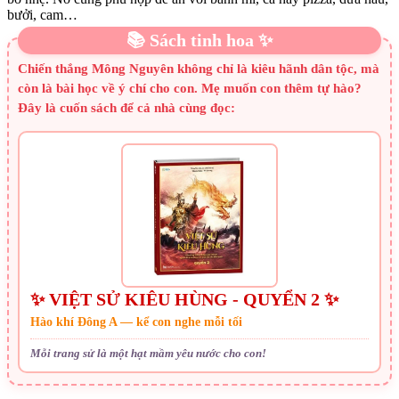
bưởi, cam…
📚 Sách tinh hoa ✨
Chiến thắng Mông Nguyên không chỉ là kiêu hãnh dân tộc, mà
còn là bài học về ý chí cho con. Mẹ muốn con thêm tự hào?
Đây là cuốn sách để cả nhà cùng đọc:
✨ VIỆT SỬ KIÊU HÙNG - QUYỂN 2 ✨
Hào khí Đông A — kể con nghe mỗi tối
Mỗi trang sử là một hạt mầm yêu nước cho con!