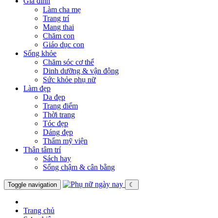
Gia đình
Làm cha mẹ
Trang trí
Mang thai
Chăm con
Giáo dục con
Sống khỏe
Chăm sóc cơ thể
Dinh dưỡng & vận động
Sức khỏe phụ nữ
Làm đẹp
Da đẹp
Trang điểm
Thời trang
Tóc đẹp
Dáng đẹp
Thẩm mỹ viện
Thân tâm trí
Sách hay
Sống chậm & cân bằng
Toggle navigation
☾
Trang chủ