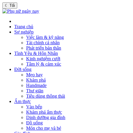
☾
Tối
Trang chủ
Sự nghiệp
Việc làm & kỹ năng
Tài chính cá nhân
Phát triển bản thân
Tình Yêu & Hôn Nhân
Kinh nghiệm cưới
Tâm lý & cảm xúc
Đời sống
Mẹo hay
Khám phá
Handmade
Thư giãn
Tiêu dùng thông thái
Ẩm thực
Vào bếp
Khám phá ẩm thực
Dinh dưỡng gia đình
Đồ uống
Món cho mẹ và bé