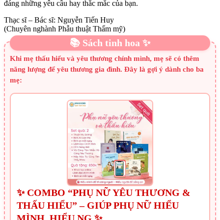
đáng những yêu cầu hay thắc mắc của bạn.
Thạc sĩ – Bác sĩ: Nguyễn Tiến Huy
(Chuyên nghành Phẫu thuật Thẩm mỹ)
📚 Sách tinh hoa ✨
Khi mẹ thấu hiểu và yêu thương chính mình, mẹ sẽ có thêm
năng lượng để yêu thương gia đình. Đây là gợi ý dành cho ba
mẹ:
✨ COMBO “PHỤ NỮ YÊU THƯƠNG &
THẤU HIỂU” – GIÚP PHỤ NỮ HIỂU
MÌNH, HIỂU NG ✨