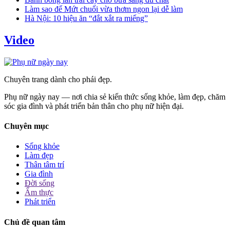
Làm sao để Mứt chuối vừa thơm ngon lại dễ làm
Hà Nội: 10 hiệu ăn “đắt xắt ra miếng”
Video
Chuyên trang dành cho phái đẹp.
Phụ nữ ngày nay — nơi chia sẻ kiến thức sống khỏe, làm đẹp, chăm
sóc gia đình và phát triển bản thân cho phụ nữ hiện đại.
Chuyên mục
Sống khỏe
Làm đẹp
Thân tâm trí
Gia đình
Đời sống
Ẩm thực
Phát triển
Chủ đề quan tâm