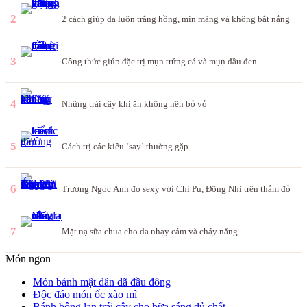
2
2 cách giúp da luôn trắng hồng, mịn màng và không bắt nắng
3
Công thức giúp đặc trị mụn trứng cá và mụn đầu đen
4
Những trái cây khi ăn không nên bỏ vỏ
5
Cách trị các kiểu ‘say’ thường gặp
6
Trương Ngọc Ánh đọ sexy với Chi Pu, Đông Nhi trên thảm đỏ
7
Mặt nạ sữa chua cho da nhạy cảm và cháy nắng
Món ngon
Món bánh mật dân dã đầu đông
Độc đáo món ốc xào mì
Bánh bông lan trái cây cho bữa sáng đủ chất