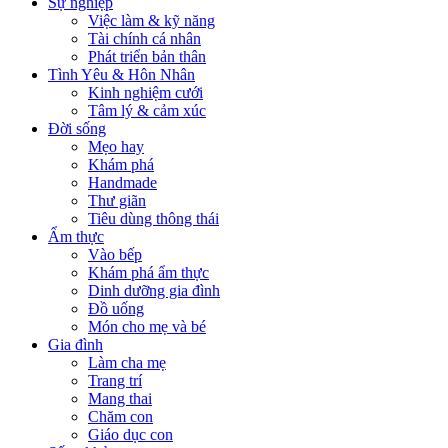
Sự nghiệp
Việc làm & kỹ năng
Tài chính cá nhân
Phát triển bản thân
Tình Yêu & Hôn Nhân
Kinh nghiệm cưới
Tâm lý & cảm xúc
Đời sống
Mẹo hay
Khám phá
Handmade
Thư giãn
Tiêu dùng thông thái
Ẩm thực
Vào bếp
Khám phá ẩm thực
Dinh dưỡng gia đình
Đồ uống
Món cho mẹ và bé
Gia đình
Làm cha mẹ
Trang trí
Mang thai
Chăm con
Giáo dục con