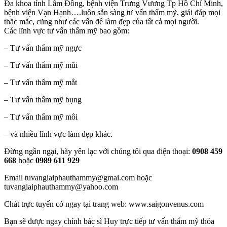
Đa khoa tỉnh Lâm Đồng, bệnh viện Trưng Vương Tp Hồ Chí Minh,
bệnh viện Vạn Hạnh….luôn sẵn sàng tư vấn thẩm mỹ, giải đáp mọi
thắc mắc, cũng như các vấn đề làm đẹp của tất cả mọi người.
Các lĩnh vực tư vấn thẩm mỹ bao gồm:
– Tư vấn thẩm mỹ ngực
– Tư vấn thẩm mỹ mũi
– Tư vấn thẩm mỹ mắt
– Tư vấn thẩm mỹ bụng
– Tư vấn thẩm mỹ môi
– và nhiều lĩnh vực làm đẹp khác.
Đừng ngần ngại, hãy yên lạc với chúng tôi qua điện thoại:
0908 459
668
hoặc
0989 611 929
Email tuvangiaiphauthammy@gmai.com hoặc
tuvangiaiphauthammy@yahoo.com
Chát trực tuyến có ngay tại trang web: www.saigonvenus.com
Bạn sẽ được ngay chính bác sĩ Huy trực tiếp tư vấn thẩm mỹ thỏa