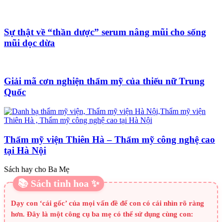
Sự thật về “thần dược” serum nâng mũi cho sống
mũi dọc dừa
Giải mã cơn nghiện thẩm mỹ của thiếu nữ Trung
Quốc
Thẩm mỹ viện Thiên Hà – Thẩm mỹ công nghệ cao
tại Hà Nội
Sách hay cho Ba Mẹ
📚 Sách tinh hoa ✨
Dạy con ‘cái gốc’ của mọi vấn đề để con có cái nhìn rõ ràng
hơn. Đây là một công cụ ba mẹ có thể sử dụng cùng con: