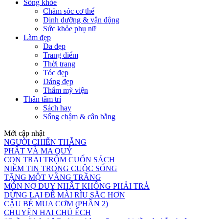
Sống khỏe
Chăm sóc cơ thể
Dinh dưỡng & vận động
Sức khỏe phụ nữ
Làm đẹp
Da đẹp
Trang điểm
Thời trang
Tóc đẹp
Dáng đẹp
Thẩm mỹ viện
Thân tâm trí
Sách hay
Sống chậm & cân bằng
Mới cập nhật
NGƯỜI CHIẾN THẮNG
PHẬT VÀ MA QUỶ
CON TRAI TRỘM CUỐN SÁCH
NIỀM TIN TRONG CUỘC SỐNG
TẶNG MỘT VẦNG TRĂNG
MÓN NỢ DUY NHẤT KHÔNG PHẢI TRẢ
DỪNG LẠI ĐỂ MÀI RÌU SẮC HƠN
CẬU BÉ MUA CƠM (PHẦN 2)
CHUYỆN HAI CHÚ ẾCH