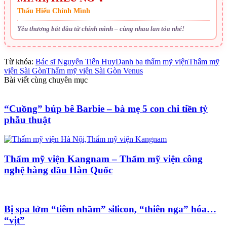
Thấu Hiểu Chính Mình
Yêu thương bắt đầu từ chính mình – cùng nhau lan tỏa nhé!
Từ khóa:
Bác sĩ Nguyễn Tiến Huy
Danh bạ thẩm mỹ viện
Thẩm mỹ
viện Sài Gòn
Thẩm mỹ viện Sài Gòn Venus
Bài viết cùng chuyên mục
“Cuồng” búp bê Barbie – bà mẹ 5 con chi tiền tỷ
phẫu thuật
Thẩm mỹ viện Kangnam – Thẩm mỹ viện công
nghệ hàng đầu Hàn Quốc
Bị spa lởm “tiêm nhầm” silicon, “thiên nga” hóa…
“vịt”