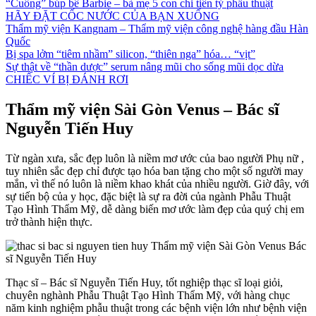
“Cuồng” búp bê Barbie – bà mẹ 5 con chi tiền tỷ phẫu thuật
HÃY ĐẶT CỐC NƯỚC CỦA BẠN XUỐNG
Thẩm mỹ viện Kangnam – Thẩm mỹ viện công nghệ hàng đầu Hàn
Quốc
Bị spa lởm “tiêm nhầm” silicon, “thiên nga” hóa… “vịt”
Sự thật về “thần dược” serum nâng mũi cho sống mũi dọc dừa
CHIẾC VÍ BỊ ĐÁNH RƠI
Thẩm mỹ viện Sài Gòn Venus – Bác sĩ
Nguyễn Tiến Huy
Từ ngàn xưa, sắc đẹp luôn là niềm mơ ước của bao người Phụ nữ ,
tuy nhiên sắc đẹp chỉ được tạo hóa ban tặng cho một số người may
mắn, vì thế nó luôn là niềm khao khát của nhiều người. Giờ đây, với
sự tiến bộ của y học, đặc biệt là sự ra đời của ngành Phẫu Thuật
Tạo Hình Thẩm Mỹ, dễ dàng biến mơ ước làm đẹp của quý chị em
trở thành hiện thực.
Thạc sĩ – Bác sĩ Nguyễn Tiến Huy, tốt nghiệp thạc sĩ loại giỏi,
chuyên nghành Phẫu Thuật Tạo Hình Thẩm Mỹ, với hàng chục
năm kinh nghiệm phẫu thuật trong các bệnh viện lớn như bệnh viện