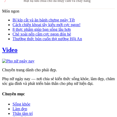
7
Mặt nạ sữa chua cho da nhạy cảm và cháy nắng
Món ngon
Bí kíp cắt và ăn bánh chưng ngày Tết
Cách chiên khoai tây kiểu mới cực ngon!
8 thực phẩm giúp bạn sống lâu hơn
Chè xoài nếp cẩm cực ngon đón hè
Thưởng thức bún cuốn thịt nướng Hội An
Video
Chuyên trang dành cho phái đẹp.
Phụ nữ ngày nay — nơi chia sẻ kiến thức sống khỏe, làm đẹp, chăm
sóc gia đình và phát triển bản thân cho phụ nữ hiện đại.
Chuyên mục
Sống khỏe
Làm đẹp
Thân tâm trí