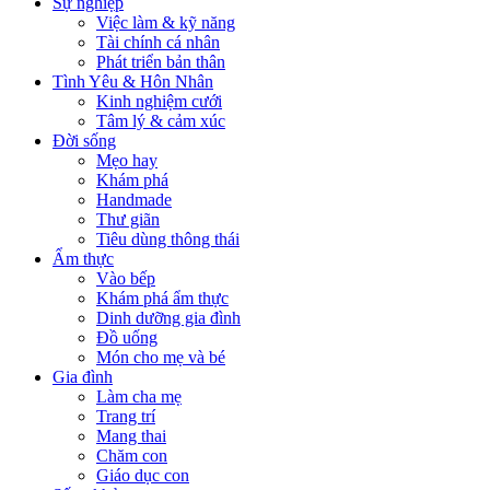
Sự nghiệp
Việc làm & kỹ năng
Tài chính cá nhân
Phát triển bản thân
Tình Yêu & Hôn Nhân
Kinh nghiệm cưới
Tâm lý & cảm xúc
Đời sống
Mẹo hay
Khám phá
Handmade
Thư giãn
Tiêu dùng thông thái
Ẩm thực
Vào bếp
Khám phá ẩm thực
Dinh dưỡng gia đình
Đồ uống
Món cho mẹ và bé
Gia đình
Làm cha mẹ
Trang trí
Mang thai
Chăm con
Giáo dục con