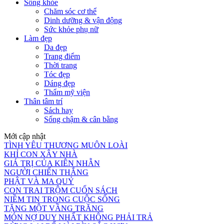
Sống khỏe
Chăm sóc cơ thể
Dinh dưỡng & vận động
Sức khỏe phụ nữ
Làm đẹp
Da đẹp
Trang điểm
Thời trang
Tóc đẹp
Dáng đẹp
Thẩm mỹ viện
Thân tâm trí
Sách hay
Sống chậm & cân bằng
Mới cập nhật
TÌNH YÊU THƯƠNG MUÔN LOÀI
KHỈ CON XÂY NHÀ
GIÁ TRỊ CỦA KIÊN NHẪN
NGƯỜI CHIẾN THẮNG
PHẬT VÀ MA QUỶ
CON TRAI TRỘM CUỐN SÁCH
NIỀM TIN TRONG CUỘC SỐNG
TẶNG MỘT VẦNG TRĂNG
MÓN NỢ DUY NHẤT KHÔNG PHẢI TRẢ