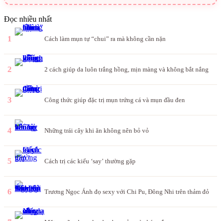
Đọc nhiều nhất
1
Cách làm mụn tự “chui” ra mà không cần nặn
2
2 cách giúp da luôn trắng hồng, mịn màng và không bắt nắng
3
Công thức giúp đặc trị mụn trứng cá và mụn đầu đen
4
Những trái cây khi ăn không nên bỏ vỏ
5
Cách trị các kiểu ‘say’ thường gặp
6
Trương Ngọc Ánh đọ sexy với Chi Pu, Đông Nhi trên thảm đỏ