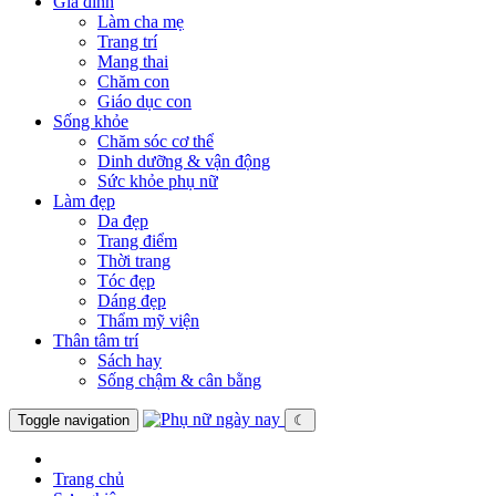
Gia đình
Làm cha mẹ
Trang trí
Mang thai
Chăm con
Giáo dục con
Sống khỏe
Chăm sóc cơ thể
Dinh dưỡng & vận động
Sức khỏe phụ nữ
Làm đẹp
Da đẹp
Trang điểm
Thời trang
Tóc đẹp
Dáng đẹp
Thẩm mỹ viện
Thân tâm trí
Sách hay
Sống chậm & cân bằng
Toggle navigation
☾
Trang chủ