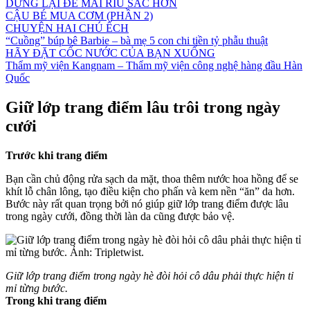
DỪNG LẠI ĐỂ MÀI RÌU SẮC HƠN
CẬU BÉ MUA CƠM (PHẦN 2)
CHUYỆN HAI CHÚ ẾCH
“Cuồng” búp bê Barbie – bà mẹ 5 con chi tiền tỷ phẫu thuật
HÃY ĐẶT CỐC NƯỚC CỦA BẠN XUỐNG
Thẩm mỹ viện Kangnam – Thẩm mỹ viện công nghệ hàng đầu Hàn
Quốc
Giữ lớp trang điểm lâu trôi trong ngày
cưới
Trước khi trang điểm
Bạn cần chủ động rửa sạch da mặt, thoa thêm nước hoa hồng để se
khít lỗ chân lông, tạo điều kiện cho phấn và kem nền “ăn” da hơn.
Bước này rất quan trọng bởi nó giúp giữ lớp trang điểm được lâu
trong ngày cưới, đồng thời làn da cũng được bảo vệ.
Giữ lớp trang điểm trong ngày hè đòi hỏi cô dâu phải thực hiện tỉ
mỉ từng bước.
Trong khi trang điểm