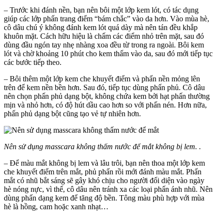
– Trước khi đánh nền, bạn nên bôi một lớp kem lót, có tác dụng
giúp các lớp phấn trang điểm “bám chắc” vào da hơn. Vào mùa hè,
cô dâu chú ý không đánh kem lót quá dày mà nên tán đều khắp
khuôn mặt. Cách hữu hiệu là chấm các điểm nhỏ trên mặt, sau đó
dùng đầu ngón tay nhẹ nhàng xoa đều từ trong ra ngoài. Bôi kem
lót và chờ khoảng 10 phút cho kem thấm vào da, sau đó mới tiếp tục
các bước tiếp theo.
– Bôi thêm một lớp kem che khuyết điểm và phấn nền mỏng lên
trên để kem nền bền hơn. Sau đó, tiếp tục dùng phấn phủ. Cô dâu
nên chọn phấn phủ dạng bột, không chứa kem bởi hạt phấn thường
mịn và nhỏ hơn, có độ hút dầu cao hơn so với phấn nén. Hơn nữa,
phấn phủ dạng bột cũng tạo vẻ tự nhiên hơn.
Nên sử dụng masscara không thấm nước để mắt không bị lem. .
– Để màu mắt không bị lem và lâu trôi, bạn nên thoa một lớp kem
che khuyết điểm trên mắt, phủ phấn rồi mới đánh màu mắt. Phấn
mắt có nhũ bắt sáng sẽ gây khó chịu cho người đối diện vào ngày
hè nóng nực, vì thế, cô dâu nên tránh xa các loại phấn ánh nhũ. Nên
dùng phấn dạng kem để tăng độ bền. Tông màu phù hợp với mùa
hè là hồng, cam hoặc xanh nhạt…