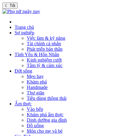
☾
Tối
Trang chủ
Sự nghiệp
Việc làm & kỹ năng
Tài chính cá nhân
Phát triển bản thân
Tình Yêu & Hôn Nhân
Kinh nghiệm cưới
Tâm lý & cảm xúc
Đời sống
Mẹo hay
Khám phá
Handmade
Thư giãn
Tiêu dùng thông thái
Ẩm thực
Vào bếp
Khám phá ẩm thực
Dinh dưỡng gia đình
Đồ uống
Món cho mẹ và bé