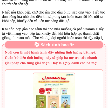
ép trở nên sền sệt.
Nhấc nồi khỏi bếp, chờ cho ấm cho dầu ô liu, sáp ong vào. Tiếp tục
đun bằng lửa nhỏ cho đến khi sáp ong tan hoàn toàn rồi bắc nồi ra
khỏi bếp, khuấy đều và liên tục bằng đũa gỗ.
Khi hỗn hợp gần đặc sánh thì cho nửa muỗng cà phê vitamin E lấy
từ viên nang vào, tiếp tục khuấy đến khi hỗn hợp tạo thành chất
giống như son môi. Cho vào lọ, đợi nguội hoàn toàn rồi đậy nắp lại.
📚 Sách tinh hoa ✨
Nuôi con là một hành trình đầy những tình huống bất ngờ.
Cuốn 'từ điển tình huống' này sẽ giúp ba mẹ tra cứu nhanh
giải pháp cho từng giai đoạn. Đây là gợi ý dành cho ba mẹ: