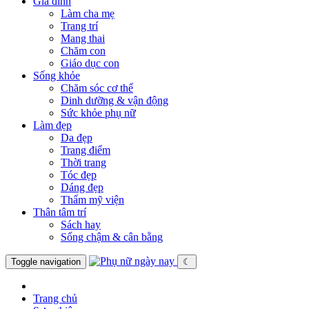
Gia đình
Làm cha mẹ
Trang trí
Mang thai
Chăm con
Giáo dục con
Sống khỏe
Chăm sóc cơ thể
Dinh dưỡng & vận động
Sức khỏe phụ nữ
Làm đẹp
Da đẹp
Trang điểm
Thời trang
Tóc đẹp
Dáng đẹp
Thẩm mỹ viện
Thân tâm trí
Sách hay
Sống chậm & cân bằng
Toggle navigation
☾
Trang chủ