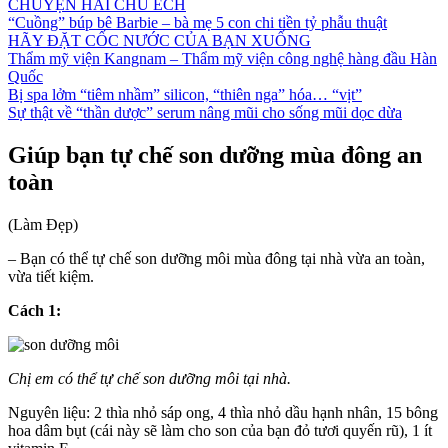
CHUYỆN HAI CHÚ ẾCH
“Cuồng” búp bê Barbie – bà mẹ 5 con chi tiền tỷ phẫu thuật
HÃY ĐẶT CỐC NƯỚC CỦA BẠN XUỐNG
Thẩm mỹ viện Kangnam – Thẩm mỹ viện công nghệ hàng đầu Hàn
Quốc
Bị spa lởm “tiêm nhầm” silicon, “thiên nga” hóa… “vịt”
Sự thật về “thần dược” serum nâng mũi cho sống mũi dọc dừa
Giúp bạn tự chế son dưỡng mùa đông an
toàn
(Làm Đẹp)
– Bạn có thể tự chế son dưỡng môi mùa đông tại nhà vừa an toàn,
vừa tiết kiệm.
Cách 1:
Chị em có thể tự chế son dưỡng môi tại nhà.
Nguyên liệu: 2 thìa nhỏ sáp ong, 4 thìa nhỏ dầu hạnh nhân, 15 bông
hoa dâm bụt (cái này sẽ làm cho son của bạn đỏ tươi quyến rũ), 1 ít