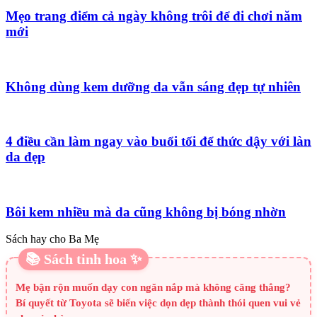
Mẹo trang điểm cả ngày không trôi để đi chơi năm
mới
Không dùng kem dưỡng da vẫn sáng đẹp tự nhiên
4 điều cần làm ngay vào buổi tối để thức dậy với làn
da đẹp
Bôi kem nhiều mà da cũng không bị bóng nhờn
Sách hay cho Ba Mẹ
📚 Sách tinh hoa ✨
Mẹ bận rộn muốn dạy con ngăn nắp mà không căng thẳng?
Bí quyết từ Toyota sẽ biến việc dọn dẹp thành thói quen vui vẻ