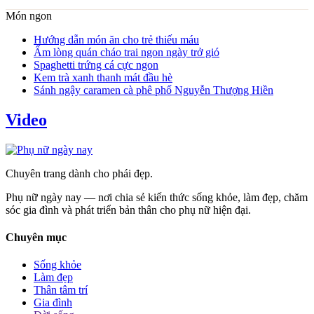
Món ngon
Hướng dẫn món ăn cho trẻ thiếu máu
Ấm lòng quán cháo trai ngon ngày trở gió
Spaghetti trứng cá cực ngon
Kem trà xanh thanh mát đầu hè
Sánh ngậy caramen cà phê phố Nguyễn Thượng Hiền
Video
Chuyên trang dành cho phái đẹp.
Phụ nữ ngày nay — nơi chia sẻ kiến thức sống khỏe, làm đẹp, chăm
sóc gia đình và phát triển bản thân cho phụ nữ hiện đại.
Chuyên mục
Sống khỏe
Làm đẹp
Thân tâm trí
Gia đình