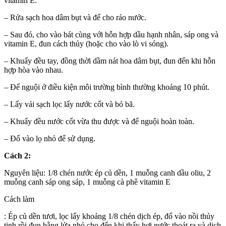
vitamin E.​
– Rửa sạch hoa dâm bụt và để cho ráo nước.
– Sau đó, cho vào bát cùng với hỗn hợp dầu hạnh nhân, sáp ong và
vitamin E, đun cách thủy (hoặc cho vào lò vi sóng).
– Khuấy đều tay, đồng thời dầm nát hoa dâm bụt, đun đến khi hỗn
hợp hòa vào nhau.
– Để nguội ở điều kiện môi trường bình thường khoảng 10 phút.
– Lấy vải sạch lọc lấy nước cốt và bỏ bã.
– Khuấy đều nước cốt vừa thu được và để nguội hoàn toàn.
– Đổ vào lọ nhỏ để sử dụng.
Cách 2:
Nguyên liệu: 1/8 chén nước ép củ dền, 1 muỗng canh dầu oliu, 2
muỗng canh sáp ong sáp, 1 muỗng cà phê vitamin E
Cách làm
: Ép củ dền tươi, lọc lấy khoảng 1/8 chén dịch ép, đổ vào nồi thủy
tinh rồi đun bằng lửa nhỏ cho đến khi thấy hơi nước thoát ra và dịch