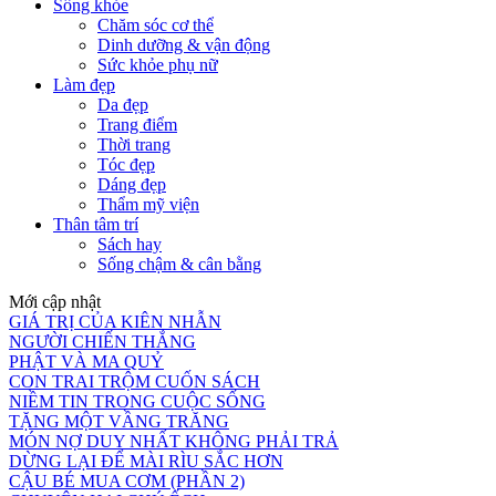
Sống khỏe
Chăm sóc cơ thể
Dinh dưỡng & vận động
Sức khỏe phụ nữ
Làm đẹp
Da đẹp
Trang điểm
Thời trang
Tóc đẹp
Dáng đẹp
Thẩm mỹ viện
Thân tâm trí
Sách hay
Sống chậm & cân bằng
Mới cập nhật
GIÁ TRỊ CỦA KIÊN NHẪN
NGƯỜI CHIẾN THẮNG
PHẬT VÀ MA QUỶ
CON TRAI TRỘM CUỐN SÁCH
NIỀM TIN TRONG CUỘC SỐNG
TẶNG MỘT VẦNG TRĂNG
MÓN NỢ DUY NHẤT KHÔNG PHẢI TRẢ
DỪNG LẠI ĐỂ MÀI RÌU SẮC HƠN
CẬU BÉ MUA CƠM (PHẦN 2)