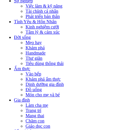
Sự nghiệp
Việc làm & kỹ năng
Tài chính cá nhân
Phát triển bản thân
Tình Yêu & Hôn Nhân
Kinh nghiệm cưới
Tâm lý & cảm xúc
Đời sống
Mẹo hay
Khám phá
Handmade
Thư giãn
Tiêu dùng thông thái
Ẩm thực
Vào bếp
Khám phá ẩm thực
Dinh dưỡng gia đình
Đồ uống
Món cho mẹ và bé
Gia đình
Làm cha mẹ
Trang trí
Mang thai
Chăm con
Giáo dục con