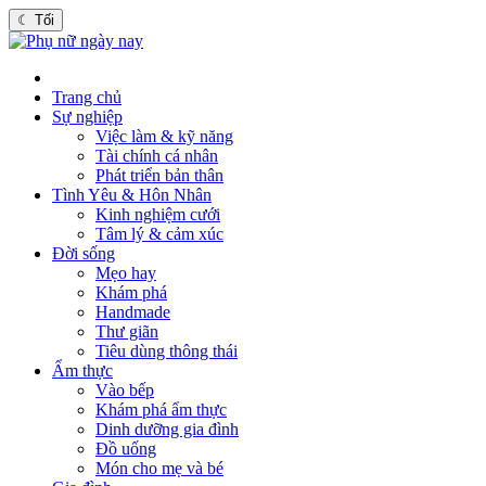
☾
Tối
Trang chủ
Sự nghiệp
Việc làm & kỹ năng
Tài chính cá nhân
Phát triển bản thân
Tình Yêu & Hôn Nhân
Kinh nghiệm cưới
Tâm lý & cảm xúc
Đời sống
Mẹo hay
Khám phá
Handmade
Thư giãn
Tiêu dùng thông thái
Ẩm thực
Vào bếp
Khám phá ẩm thực
Dinh dưỡng gia đình
Đồ uống
Món cho mẹ và bé