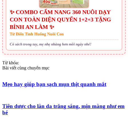
✨ COMBO CẨM NANG 360 NUÔI DẠY
CON TOÀN DIỆN QUYỂN 1+2+3 TẶNG
BÌNH AN LÀM ✨
Từ Điển Tình Huống Nuôi Con
Có sách trong tay, mẹ nhẹ nhàng hơn mỗi ngày nhé!
Từ khóa:
Bài viết cùng chuyên mục
Mẹo hay giúp bạn sạch mụn thịt quanh mắt
Tiên dược cho làn da trắng sáng, mịn màng như em
bé