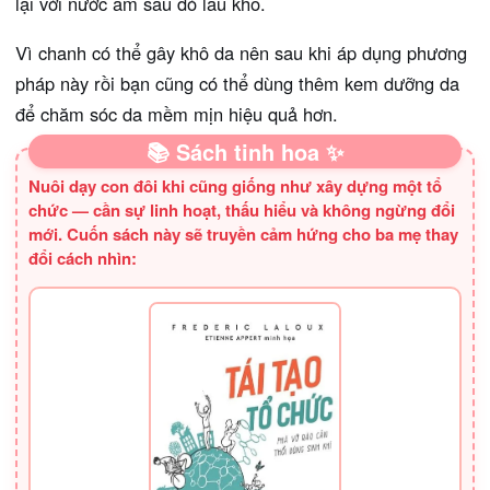
lại với nước ấm sau đó lau khô.
Vì chanh có thể gây khô da nên sau khi áp dụng phương
pháp này rồi bạn cũng có thể dùng thêm kem dưỡng da
để chăm sóc da mềm mịn hiệu quả hơn.
📚 Sách tinh hoa ✨
Nuôi dạy con đôi khi cũng giống như xây dựng một tổ
chức — cần sự linh hoạt, thấu hiểu và không ngừng đổi
mới. Cuốn sách này sẽ truyền cảm hứng cho ba mẹ thay
đổi cách nhìn: