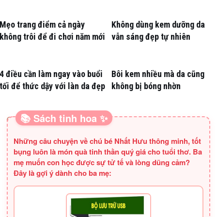
Mẹo trang điểm cả ngày
Không dùng kem dưỡng da
không trôi để đi chơi năm mới
vẫn sáng đẹp tự nhiên
4 điều cần làm ngay vào buổi
Bôi kem nhiều mà da cũng
tối để thức dậy với làn da đẹp
không bị bóng nhờn
📚 Sách tinh hoa ✨
SÁCH HAY CHO BA MẸ
Những câu chuyện về chú bé Nhất Hưu thông minh, tốt
bụng luôn là món quà tinh thần quý giá cho tuổi thơ. Ba
mẹ muốn con học được sự tử tế và lòng dũng cảm?
Đây là gợi ý dành cho ba mẹ: