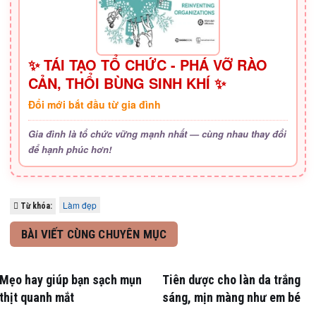
✨ TÁI TẠO TỔ CHỨC - PHÁ VỠ RÀO
CẢN, THỔI BÙNG SINH KHÍ ✨
Đổi mới bắt đầu từ gia đình
Gia đình là tổ chức vững mạnh nhất — cùng nhau thay đổi
để hạnh phúc hơn!
Làm đẹp
Từ khóa:
BÀI VIẾT CÙNG CHUYÊN MỤC
Mẹo hay giúp bạn sạch mụn
Tiên dược cho làn da trắng
thịt quanh mắt
sáng, mịn màng như em bé