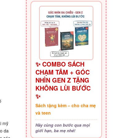
✨ COMBO SÁCH
CHẠM TÂM + GÓC
NHÌN GEN Z TẶNG
KHÔNG LÙI BƯỚC
✨
ó
Sách tặng kèm – cho cha mẹ
và teen
ại mỹ
Hãy cùng con bước qua mọi
ho da
giới hạn, ba mẹ nhé!