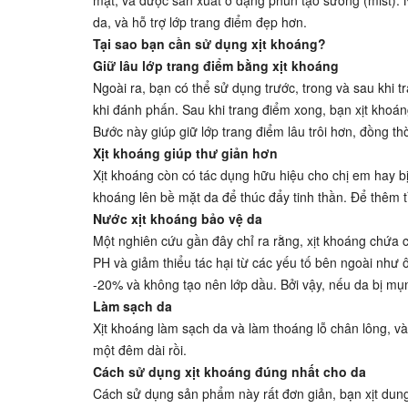
mặt, và được sản xuất ở dạng phun tạo sương (mist).
da, và hỗ trợ lớp trang điểm đẹp hơn.
Tại sao bạn cần sử dụng xịt khoáng?
Giữ lâu lớp trang điểm bằng xịt khoáng
Ngoài ra, bạn có thể sử dụng trước, trong và sau khi
khi đánh phấn. Sau khi trang điểm xong, bạn xịt khoá
Bước này giúp giữ lớp trang điểm lâu trôi hơn, đồng 
Xịt khoáng giúp thư giản hơn
Xịt khoáng còn có tác dụng hữu hiệu cho chị em hay bị 
khoáng lên bề mặt da để thúc đẩy tinh thần. Để thêm tỉ
Nước xịt khoáng bảo vệ da
Một nghiên cứu gần đây chỉ ra rằng, xịt khoáng chứa 
PH và giảm thiểu tác hại từ các yếu tố bên ngoài như
-20% và không tạo nên lớp dầu. Bởi vậy, nếu da bị m
Làm sạch da
Xịt khoáng làm sạch da và làm thoáng lỗ chân lông, và
một đêm dài rồi.
Cách sử dụng xịt khoáng đúng nhất cho da
Cách sử dụng sản phẩm này rất đơn giản, bạn xịt dung