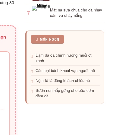
hoảng 30
Mặt nạ sữa chua cho da nhạy
7
cảm và cháy nắng
họn
Quán
MÓN NGON
lươn
ngon
Đậm đà cá chình nướng muối ớt
tuyệt
xanh
khiến
bạn
Các loại bánh khoai vạn người mê
phải
xuýt
Nộm tá lả đông khách chiều hè
xoa
Sườn non hấp gừng cho bữa cơm
đậm đà