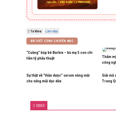
Làm đẹp
Từ khóa:
BÀI VIẾT CÙNG CHUYÊN MỤC
“Cuồng” búp bê Barbie – bà mẹ 5 con chi
Thẩm mỹ
tiền tỷ phẫu thuật
công ng
Sự thật về “thần dược” serum nâng mũi
Giải mã 
cho sống mũi dọc dừa
Trung Q
VIDEO