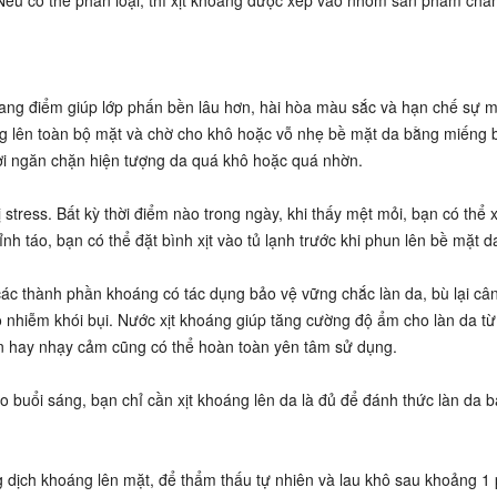
 Nếu có thể phân loại, thì xịt khoáng được xếp vào nhóm sản phẩm chă
 trang điểm giúp lớp phấn bền lâu hơn, hài hòa màu sắc và hạn chế sự 
ng lên toàn bộ mặt và chờ cho khô hoặc vỗ nhẹ bề mặt da bằng miếng b
thời ngăn chặn hiện tượng da quá khô hoặc quá nhờn.
stress. Bất kỳ thời điểm nào trong ngày, khi thấy mệt mỏi, bạn có thể x
nh táo, bạn có thể đặt bình xịt vào tủ lạnh trước khi phun lên bề mặt d
các thành phần khoáng có tác dụng bảo vệ vững chắc làn da, bù lại câ
 ô nhiễm khói bụi. Nước xịt khoáng giúp tăng cường độ ẩm cho làn da t
ụn hay nhạy cảm cũng có thể hoàn toàn yên tâm sử dụng.
o buổi sáng, bạn chỉ cần xịt khoáng lên da là đủ để đánh thức làn da 
 dịch khoáng lên mặt, để thẩm thấu tự nhiên và lau khô sau khoảng 1 