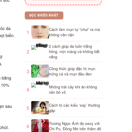
m sóc
ĐỌC NHIỀU NHẤT
mốc da
Cách làm mụn tự “chui” ra mà
1
không cần nặn
ọt biển.
2 cách giúp da luôn trắng
2
hồng, mịn màng và không bắt
ịt
nắng
a.
Công thức giúp đặc trị mụn
3
trứng cá và mụn đầu đen
n bằng
ừ 10%
Những trái cây khi ăn không
4
nên bỏ vỏ
Cách trị các kiểu ‘say’ thường
bạn sau
5
gặp
Trương Ngọc Ánh đọ sexy với
6
phút.
Chi Pu, Đông Nhi trên thảm đỏ