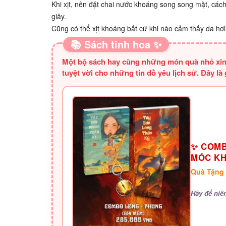
Khi xịt, nên đặt chai nước khoáng song song mặt, cá
giây.
Cũng có thể xịt khoáng bất cứ khi nào cảm thấy da hơ
📚 Sách tinh hoa ✨
Một bộ sách hay cùng những món quà nhỏ xinh 
tuyệt vời cho những tín đồ yêu lịch sử. Đây là
✨ COMB
MÓC K
Quà Tặng
Hãy để niề