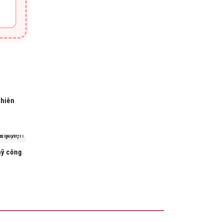
thiên
mỹ công