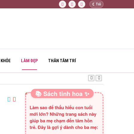
☾
Tối
 KHỎE
LÀM ĐẸP
THÂN TÂM TRÍ
KHỈ CON XÂY NH
📚 Sách tinh hoa ✨
SÁCH HAY CHO BA MẸ
Làm sao để thấu hiểu con tuổi
mới lớn? Những trang sách này
giúp ba mẹ chạm đến tâm hồn
trẻ. Đây là gợi ý dành cho ba mẹ: