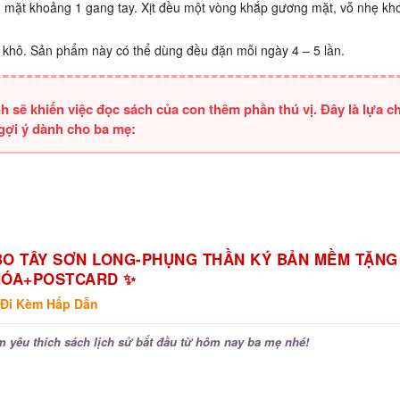
ch mặt khoảng 1 gang tay. Xịt đều một vòng khắp gương mặt, vỗ nhẹ k
i khô. Sản phẩm này có thể dùng đều đặn mỗi ngày 4 – 5 lần.
sẽ khiến việc đọc sách của con thêm phần thú vị. Đây là lựa c
 gợi ý dành cho ba mẹ:
O TÂY SƠN LONG-PHỤNG THẦN KÝ BẢN MỀM TẶNG
HÓA+POSTCARD ✨
 Đi Kèm Hấp Dẫn
m yêu thích sách lịch sử bắt đầu từ hôm nay ba mẹ nhé!