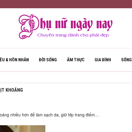
YÊU & HÔN NHÂN
ĐỜI SỐNG
ẨM THỰC
GIA ĐÌNH
SỐNG
XỊT KHOÁNG
oáng nhiều hơn để làm sạch da, giữ lớp trang điểm…