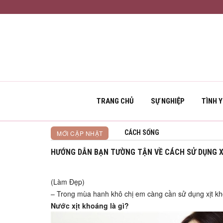
TRANG CHỦ
SỰ NGHIỆP
TÌNH 
TÌNH YÊU THƯƠNG MUÔN LOÀI
MỚI CẬP NHẬT
HƯỚNG DẪN BẠN TƯỜNG TẬN VỀ CÁCH SỬ DỤNG 
(Làm Đẹp)
– Trong mùa hanh khô chị em càng cần sử dụng xịt kh
Nước xịt khoáng là gì?