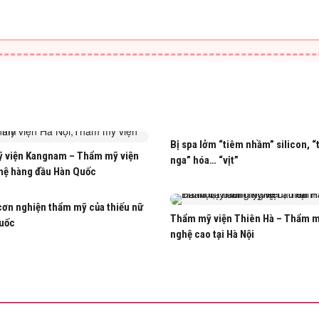
Bị spa lởm “tiêm nhầm” silicon, “
 viện Kangnam – Thẩm mỹ viện
nga” hóa… “vịt”
hệ hàng đầu Hàn Quốc
cơn nghiện thẩm mỹ của thiếu nữ
Thẩm mỹ viện Thiên Hà – Thẩm 
uốc
nghệ cao tại Hà Nội