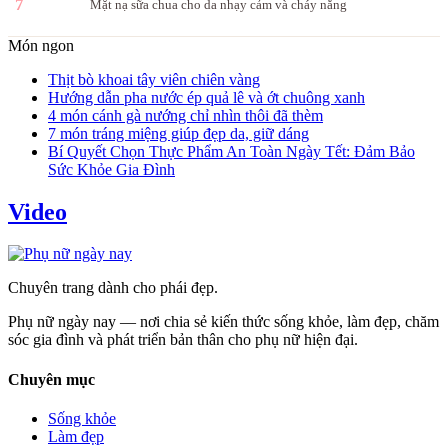
7
Mặt nạ sữa chua cho da nhạy cảm và cháy nắng
Món ngon
Thịt bò khoai tây viên chiên vàng
Hướng dẫn pha nước ép quả lê và ớt chuông xanh
4 món cánh gà nướng chỉ nhìn thôi đã thèm
7 món tráng miệng giúp đẹp da, giữ dáng
Bí Quyết Chọn Thực Phẩm An Toàn Ngày Tết: Đảm Bảo
Sức Khỏe Gia Đình
Video
Chuyên trang dành cho phái đẹp.
Phụ nữ ngày nay — nơi chia sẻ kiến thức sống khỏe, làm đẹp, chăm
sóc gia đình và phát triển bản thân cho phụ nữ hiện đại.
Chuyên mục
Sống khỏe
Làm đẹp