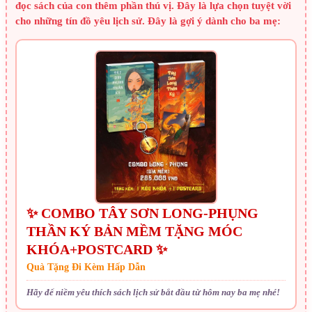
đọc sách của con thêm phần thú vị. Đây là lựa chọn tuyệt vời
cho những tín đồ yêu lịch sử. Đây là gợi ý dành cho ba mẹ:
✨ COMBO TÂY SƠN LONG-PHỤNG
THẦN KÝ BẢN MỀM TẶNG MÓC
KHÓA+POSTCARD ✨
Quà Tặng Đi Kèm Hấp Dẫn
Hãy để niềm yêu thích sách lịch sử bắt đầu từ hôm nay ba mẹ nhé!