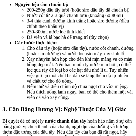
Nguyên liệu cần chuẩn bị:
200-250g dâu tây tươi (hoặc siro dâu tây đã chuẩn bị)
Nước cốt từ 2-3 quả chanh tươi (khoảng 60-80ml)
3-4 thìa canh đường kính trắng hoặc siro đường (điều
chỉnh theo khẩu vị)
250-300ml nước lọc tinh khiết
Đá viên và lá bạc hà để trang trí (tùy chọn)
Các bước thực hiện:
Cho dâu tây (hoặc siro dâu tây), nước cốt chanh, đường
(hoặc siro đường) và nước lọc vào máy xay sinh tố.
Xay nhuyễn hỗn hợp cho đến khi mịn màng và có màu
hồng đẹp mắt. Nếu bạn muốn ly nước mịn hơn, có thể
lọc qua rây để loại bỏ các hạt dâu nhỏ li ti. Tuy nhiên,
việc giữ lại một chút bã dâu sẽ tăng thêm độ tự nhiên
và chất xơ cho đồ uống.
Nếm thử và điều chỉnh độ chua ngọt cho vừa miệng.
Nếu thích uống lạnh ngay, bạn có thể cho thêm một vài
viên đá vào xay cùng.
3. Cân Bằng Hương Vị: Nghệ Thuật Của Vị Giác
Bí quyết để có một ly
nước chanh dâu tây
hoàn hảo nằm ở sự cân
bằng giữa vị chua thanh của chanh, ngọt dịu của đường và hương
thơm đặc trưng của dâu tây. Nếu dâu tây của bạn đã rất ngọt, hãy