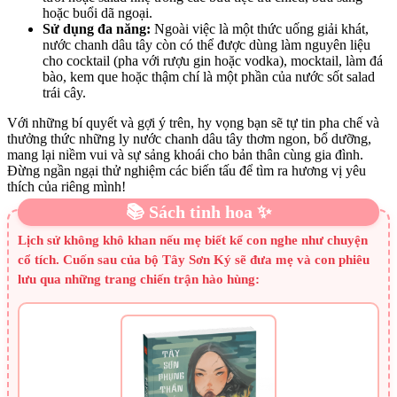
hoặc buổi dã ngoại.
Sử dụng đa năng:
Ngoài việc là một thức uống giải khát,
nước chanh dâu tây còn có thể được dùng làm nguyên liệu
cho cocktail (pha với rượu gin hoặc vodka), mocktail, làm đá
bào, kem que hoặc thậm chí là một phần của nước sốt salad
trái cây.
Với những bí quyết và gợi ý trên, hy vọng bạn sẽ tự tin pha chế và
thưởng thức những ly nước chanh dâu tây thơm ngon, bổ dưỡng,
mang lại niềm vui và sự sảng khoái cho bản thân cùng gia đình.
Đừng ngần ngại thử nghiệm các biến tấu để tìm ra hương vị yêu
thích của riêng mình!
📚 Sách tinh hoa ✨
Lịch sử không khô khan nếu mẹ biết kể con nghe như chuyện
cổ tích. Cuốn sau của bộ Tây Sơn Ký sẽ đưa mẹ và con phiêu
lưu qua những trang chiến trận hào hùng: