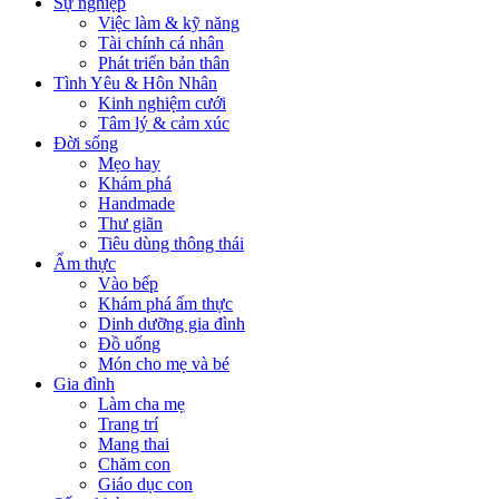
Sự nghiệp
Việc làm & kỹ năng
Tài chính cá nhân
Phát triển bản thân
Tình Yêu & Hôn Nhân
Kinh nghiệm cưới
Tâm lý & cảm xúc
Đời sống
Mẹo hay
Khám phá
Handmade
Thư giãn
Tiêu dùng thông thái
Ẩm thực
Vào bếp
Khám phá ẩm thực
Dinh dưỡng gia đình
Đồ uống
Món cho mẹ và bé
Gia đình
Làm cha mẹ
Trang trí
Mang thai
Chăm con
Giáo dục con