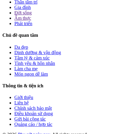
Thân tâm trí
Gia đình
Đời sống
Ẩm thực
Phát triển
Chủ đề quan tâm
Da đẹp
Dinh dưỡng & vận động
Tâm lý & cảm xúc
Tình yêu & hôn nhân
Làm cha mẹ
Món ngon dễ làm
Thông tin & tiện ích
Giới thiệu
Liên hệ
Chính sách bảo mật
Điều khoản sử dụng
Gửi bài cộng tác
Quảng cáo / hợp tác