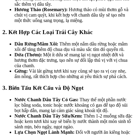
sắc thêm vị dâu tây.
Hương Thảo (Rosemary):
Hương thảo có mùi thơm gỗ và
chút vị cam quýt, khi kết hợp với chanh dâu tây sẽ tạo nên
một thức uống sang trọng, lạ miệng.
2. Kết Hợp Các Loại Trái Cây Khác
Dâu Rừng/Mâm Xôi:
Thêm một nắm dâu rừng hoặc mâm
xôi để tăng thêm độ chua dịu và màu sắc tím đỏ quyến rũ.
Dứa (Thơm):
Một ít dứa sẽ mang lại vị ngọt nhiệt đới và
hương thơm đặc trưng, tạo nên sự đối lập thú vị với vị chua
của chanh.
Gừng:
Vài lát gừng tươi khi xay cùng sẽ tạo ra vị cay nhẹ,
ấm nồng, rất thích hợp cho những ai yêu thích sự phá cách.
3. Biến Tấu Kết Cấu và Độ Ngọt
Nước Chanh Dâu Tây Có Gas:
Thay thế một phần nước
lọc bằng soda, tonic hoặc nước khoáng có gas để tạo độ sủi
bọt hấp dẫn, mang lại cảm giác sảng khoái tột độ.
Nước Chanh Dâu Tây Sữa/Kem:
Thêm 1-2 muỗng sữa đặc
hoặc kem tươi khi xay sẽ biến ly nước thành một món sinh tố
sánh mịn, béo ngậy, ngọt ngào.
Lựa Chọn Ngọt Lành Mạnh:
Đối với người ăn kiêng hoặc