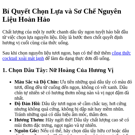
Bí Quyết Chọn Lựa và Sơ Chế Nguyên
Liệu Hoàn Hảo
Chất lượng của một ly nước chanh dâu tây ngon tuyệt hảo bắt đầu
từ việc chọn lựa nguyên liệu. Đây là bước then chốt quyết định
hương vị cuối cùng của thức uống.
Sau khi chọn nguyên liệu tươi ngon, bạn có thể thử thêm
công thức
cocktail xoài mát lạnh
để làm đa dạng thực đơn đồ uống.
1. Chọn Dâu Tây: Nữ Hoàng Của Hương Vị
Màu Sắc và Độ Chín:
Ưu tiên những quả dâu tây có màu đỏ
tươi, đồng đều từ cuống đến ngọn, không có vết xanh. Dâu
chín tự nhiên sẽ có hương thơm nồng nàn và vị ngọt đậm đà
nhất.
Độ Đàn Hồi:
Dâu tây tươi ngon sẽ cầm chắc tay, hơi cứng
nhưng không quá cứng, không bị dập nát hay mềm nhũn.
Tránh những quả có dấu hiệu ẩm mốc, thâm đen.
Hương Thơm:
Hãy ngửi thử! Dâu tây chất lượng cao sẽ có
mùi thơm đặc trưng, ngọt ngào và tự nhiên.
Nguồn Gốc:
Nếu có thể, hãy chọn dâu tây hữu cơ hoặc dâu