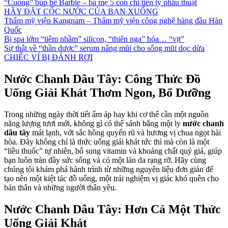
“Cuồng” búp bê Barbie – bà mẹ 5 con chi tiền tỷ phẫu thuật
HÃY ĐẶT CỐC NƯỚC CỦA BẠN XUỐNG
Thẩm mỹ viện Kangnam – Thẩm mỹ viện công nghệ hàng đầu Hàn
Quốc
Bị spa lởm “tiêm nhầm” silicon, “thiên nga” hóa… “vịt”
Sự thật về “thần dược” serum nâng mũi cho sống mũi dọc dừa
CHIẾC VÍ BỊ ĐÁNH RƠI
Nước Chanh Dâu Tây: Công Thức Đồ
Uống Giải Khát Thơm Ngon, Bổ Dưỡng
Trong những ngày thời tiết ấm áp hay khi cơ thể cần một nguồn
năng lượng tươi mới, không gì có thể sánh bằng một ly
nước chanh
dâu tây
mát lạnh, với sắc hồng quyến rũ và hương vị chua ngọt hài
hòa. Đây không chỉ là thức uống giải khát tức thì mà còn là một
“liều thuốc” tự nhiên, bổ sung vitamin và khoáng chất quý giá, giúp
bạn luôn tràn đầy sức sống và có một làn da rạng rỡ. Hãy cùng
chúng tôi khám phá hành trình từ những nguyên liệu đơn giản để
tạo nên một kiệt tác đồ uống, một trải nghiệm vị giác khó quên cho
bản thân và những người thân yêu.
Nước Chanh Dâu Tây: Hơn Cả Một Thức
Uống Giải Khát