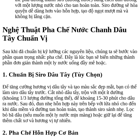
với một lượng nước nhỏ cho tan hoàn toàn. Siro đường sẽ hòa
quyện dễ dàng hơn vào hỗn hợp, tạo độ ngọt mượt mà và
không bị lắng cặn.
Nghệ Thuật Pha Chế Nước Chanh Dâu
Tây Chuẩn Vị
Sau khi đã chuẩn bị kỹ lưỡng các nguyên liệu, chúng ta sẽ bước vào
phần quan trọng nhất: pha chế. Đây là lúc bạn sẽ biến những thành
phần đơn giản thành một ly nước uống đầy mê hoặc.
1. Chuẩn Bị Siro Dâu Tây (Tùy Chọn)
Để tăng cường hương vị dâu tây và tạo màu sắc đẹp mắt, bạn có thể
làm siro dâu tây trước. Cắt nhỏ dâu tây, trộn với một ít đường
(khoảng 1/3 lượng đường tổng thể), để khoảng 15-30 phút cho dâu
ra nước. Sau đó, đun nhẹ hỗn hợp này trên bếp với lửa nhỏ cho đến
khi dâu mềm và đường tan hoàn toàn, tạo thành siro sánh nhẹ. Lọc
bỏ bã dâu (nếu muốn một ly nước mịn màng) hoặc giữ lại để tăng
thêm chất xơ và hương vị tự nhiên.
2. Pha Chế Hỗn Hợp Cơ Bản