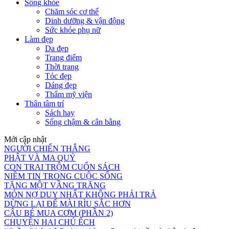
Sống khỏe
Chăm sóc cơ thể
Dinh dưỡng & vận động
Sức khỏe phụ nữ
Làm đẹp
Da đẹp
Trang điểm
Thời trang
Tóc đẹp
Dáng đẹp
Thẩm mỹ viện
Thân tâm trí
Sách hay
Sống chậm & cân bằng
Mới cập nhật
NGƯỜI CHIẾN THẮNG
PHẬT VÀ MA QUỶ
CON TRAI TRỘM CUỐN SÁCH
NIỀM TIN TRONG CUỘC SỐNG
TẶNG MỘT VẦNG TRĂNG
MÓN NỢ DUY NHẤT KHÔNG PHẢI TRẢ
DỪNG LẠI ĐỂ MÀI RÌU SẮC HƠN
CẬU BÉ MUA CƠM (PHẦN 2)
CHUYỆN HAI CHÚ ẾCH