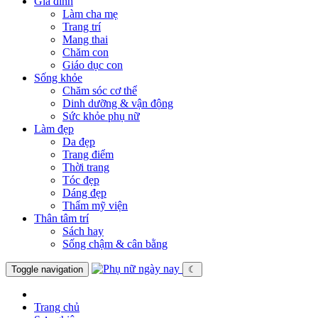
Gia đình
Làm cha mẹ
Trang trí
Mang thai
Chăm con
Giáo dục con
Sống khỏe
Chăm sóc cơ thể
Dinh dưỡng & vận động
Sức khỏe phụ nữ
Làm đẹp
Da đẹp
Trang điểm
Thời trang
Tóc đẹp
Dáng đẹp
Thẩm mỹ viện
Thân tâm trí
Sách hay
Sống chậm & cân bằng
Toggle navigation
☾
Trang chủ