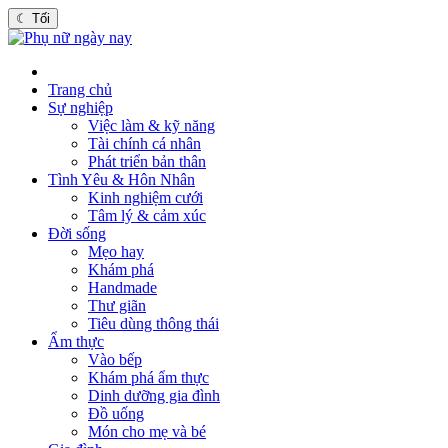
☾
Tối
Trang chủ
Sự nghiệp
Việc làm & kỹ năng
Tài chính cá nhân
Phát triển bản thân
Tình Yêu & Hôn Nhân
Kinh nghiệm cưới
Tâm lý & cảm xúc
Đời sống
Mẹo hay
Khám phá
Handmade
Thư giãn
Tiêu dùng thông thái
Ẩm thực
Vào bếp
Khám phá ẩm thực
Dinh dưỡng gia đình
Đồ uống
Món cho mẹ và bé