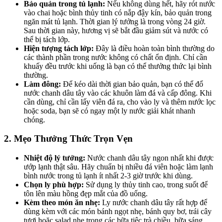
Bảo quản trong tủ lạnh:
Nếu không dùng hết, hãy rót nước
vào chai hoặc bình thủy tinh có nắp đậy kín, bảo quản trong
ngăn mát tủ lạnh. Thời gian lý tưởng là trong vòng 24 giờ.
Sau thời gian này, hương vị sẽ bắt đầu giảm sút và nước có
thể bị tách lớp.
Hiện tượng tách lớp:
Đây là điều hoàn toàn bình thường do
các thành phần trong nước không có chất ổn định. Chỉ cần
khuấy đều trước khi uống là bạn có thể thưởng thức lại bình
thường.
Làm đông:
Để kéo dài thời gian bảo quản, bạn có thể đổ
nước chanh dâu tây vào các khuôn làm đá và cấp đông. Khi
cần dùng, chỉ cần lấy viên đá ra, cho vào ly và thêm nước lọc
hoặc soda, bạn sẽ có ngay một ly nước giải khát nhanh
chóng.
2. Mẹo Thưởng Thức Trọn Vẹn
Nhiệt độ lý tưởng:
Nước chanh dâu tây ngon nhất khi được
ướp lạnh thật sâu. Hãy chuẩn bị nhiều đá viên hoặc làm lạnh
bình nước trong tủ lạnh ít nhất 2-3 giờ trước khi dùng.
Chọn ly phù hợp:
Sử dụng ly thủy tinh cao, trong suốt để
tôn lên màu hồng đẹp mắt của đồ uống.
Kèm theo món ăn nhẹ:
Ly nước chanh dâu tây rất hợp để
dùng kèm với các món bánh ngọt nhẹ, bánh quy bơ, trái cây
tươi hoặc salad nhẹ trong các bữa tiệc trà chiều, bữa sáng