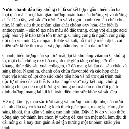
Nước chanh dâu tây
không chỉ là sự kết hợp ngẫu nhiên của hai
loại quả mà là một bản giao hưởng hoàn hảo của hương vị và dưỡng
chất. Dâu tây, với sắc đỏ tươi tắn và vị ngọt thanh xen lẫn chút chua
nhẹ, là một siêu thực phẩm giàu chất chống oxy hóa, đặc biệt là
anthocyanin – sắc tố tạo nên màu đỏ đặc trưng, cùng với ellagic acid
giúp bảo vệ tế bào khỏi tổn thương. Chúng cũng là nguồn cung cấp
dồi dào vitamin C, mangan, folate và kali, hỗ trợ hệ miễn dịch, cải
thiện sức khỏe tim mạch và góp phần duy trì làn da tươi trẻ.
Chanh, biểu tượng của sự tươi mát, lại là kho tàng vitamin C khổng
lồ, một chất chống oxy hóa mạnh mẽ giúp tăng cường sức đề
kháng, thúc đẩy sản xuất collagen, từ đó mang lại làn da săn chắc và
sáng khỏe. Ngoài ra, chanh còn chứa flavonoid và các hợp chất
thực vật khác có lợi cho sức khỏe tiêu hóa và hỗ trợ quá trình thải
độc tự nhiên của cơ thể. Khi hai “ngôi sao” này kết hợp, chúng
không chỉ tạo nên một hương vị bùng nổ mà còn nhân đôi giá trị
dinh dưỡng, mang lại lợi ích toàn diện cho sức khỏe và sắc đẹp.
Về mặt tâm lý, màu sắc tươi sáng và hương thơm dịu nhẹ của nước
chanh dâu tây có khả năng kích thích giác quan, mang lại cảm giác
sảng khoái, thư giãn và nâng cao tinh thần. Đây là lý do vì sao thức
uống này trở thành lựa chọn lý tưởng để xua tan mệt mỏi, làm dịu đi
cái nóng oi ả hay đơn giản là để tận hưởng một khoảnh khắc yên
bình.