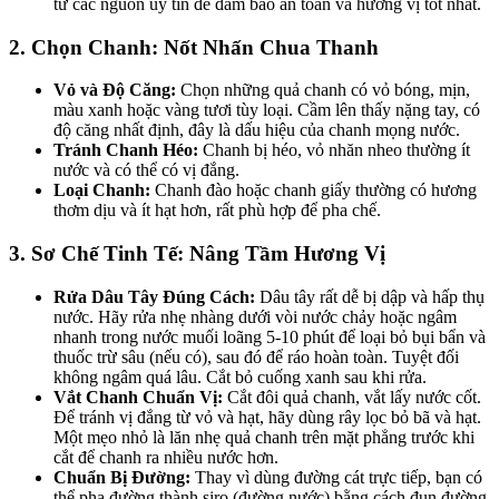
từ các nguồn uy tín để đảm bảo an toàn và hương vị tốt nhất.
2. Chọn Chanh: Nốt Nhấn Chua Thanh
Vỏ và Độ Căng:
Chọn những quả chanh có vỏ bóng, mịn,
màu xanh hoặc vàng tươi tùy loại. Cầm lên thấy nặng tay, có
độ căng nhất định, đây là dấu hiệu của chanh mọng nước.
Tránh Chanh Héo:
Chanh bị héo, vỏ nhăn nheo thường ít
nước và có thể có vị đắng.
Loại Chanh:
Chanh đào hoặc chanh giấy thường có hương
thơm dịu và ít hạt hơn, rất phù hợp để pha chế.
3. Sơ Chế Tinh Tế: Nâng Tầm Hương Vị
Rửa Dâu Tây Đúng Cách:
Dâu tây rất dễ bị dập và hấp thụ
nước. Hãy rửa nhẹ nhàng dưới vòi nước chảy hoặc ngâm
nhanh trong nước muối loãng 5-10 phút để loại bỏ bụi bẩn và
thuốc trừ sâu (nếu có), sau đó để ráo hoàn toàn. Tuyệt đối
không ngâm quá lâu. Cắt bỏ cuống xanh sau khi rửa.
Vắt Chanh Chuẩn Vị:
Cắt đôi quả chanh, vắt lấy nước cốt.
Để tránh vị đắng từ vỏ và hạt, hãy dùng rây lọc bỏ bã và hạt.
Một mẹo nhỏ là lăn nhẹ quả chanh trên mặt phẳng trước khi
cắt để chanh ra nhiều nước hơn.
Chuẩn Bị Đường:
Thay vì dùng đường cát trực tiếp, bạn có
thể pha đường thành siro (đường nước) bằng cách đun đường