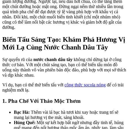
giảm lượng đường. Ngược lại, nếu dâu hơi chua, có thể tăng thêm
một chút đường hoặc mật ong. Đừng ngại nếm thử nhiều lần trong
quá trình pha chế để đạt được tỷ lệ vàng phù hợp với khẩu vị cá
nhân. Đôi khi, một chút muối biển tinh khiết (chỉ một nhúm nhỏ)
cũng có thể làm nổi bật các hương vị khác và giảm bớt độ gắt của
đường.
Biến Tấu Sáng Tạo: Khám Phá Hương Vị
Mới Lạ Cùng Nước Chanh Dâu Tây
Sự quyến rũ của
nước chanh dâu tây
không chỉ dừng lại ở công
thức cơ bản. Với một chút sáng tạo, bạn có thể biến tấu món đồ
uống này thành vô vàn phiên bản độc đáo, phù hợp với mọi sở thích
và dịp khác nhau.
Ví dụ, bạn có thể thử biến tấu với
công thức socola nóng
để có trải
nghiệm mới lạ.
1. Pha Chế Với Thảo Mộc Thơm
Bạc Hà:
Thêm vài lá bạc hà tươi khi xay hoặc trang trí sẽ
mang lại hương vị the mát, sảng khoái.
Húng Quế:
Một sự kết hợp bất ngờ nhưng đầy tinh tế, húng
quế mang đến nốt hương thảo mộc ấm áp, phức tạp, làm sâu