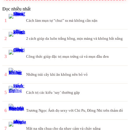
Đọc nhiều nhất
1
Cách làm mụn tự “chui” ra mà không cần nặn
2
2 cách giúp da luôn trắng hồng, mịn màng và không bắt nắng
3
Công thức giúp đặc trị mụn trứng cá và mụn đầu đen
4
Những trái cây khi ăn không nên bỏ vỏ
5
Cách trị các kiểu ‘say’ thường gặp
6
Trương Ngọc Ánh đọ sexy với Chi Pu, Đông Nhi trên thảm đỏ
7
Mặt nạ sữa chua cho da nhạy cảm và cháy nắng