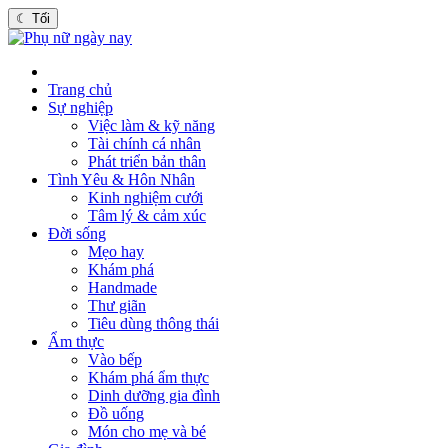
☾
Tối
Trang chủ
Sự nghiệp
Việc làm & kỹ năng
Tài chính cá nhân
Phát triển bản thân
Tình Yêu & Hôn Nhân
Kinh nghiệm cưới
Tâm lý & cảm xúc
Đời sống
Mẹo hay
Khám phá
Handmade
Thư giãn
Tiêu dùng thông thái
Ẩm thực
Vào bếp
Khám phá ẩm thực
Dinh dưỡng gia đình
Đồ uống
Món cho mẹ và bé