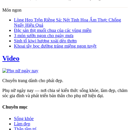
Món ngon
Lòng Heo Trộn Riềng Sả: Nét Tinh Hoa Ẩm Thực Chống
Ngấy Hiệu Quả
Đặc sản thịt muối chua của các vùng miền
3 món sườn ngon cho ngày mưa
Sinh tố kiwi hương xoài dẻo thơm
Khoai tây bọc đường tráng miệng ngon tuyệt
Video
Chuyên trang dành cho phái đẹp.
Phụ nữ ngày nay — nơi chia sẻ kiến thức sống khỏe, làm đẹp, chăm
sóc gia đình và phát triển bản thân cho phụ nữ hiện đại.
Chuyên mục
Sống khỏe
Làm đẹp
Thân tâm trí