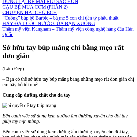
DỪNG LẠI ĐỂ MÀI RÌU SẮC HƠN
CẬU BÉ MUA CƠM (PHẦN 2)
CHUYỆN HAI CHÚ ẾCH
“Cuồng” búp bê Barbie – bà mẹ 5 con chi tiền tỷ phẫu thuật
HÃY ĐẶT CỐC NƯỚC CỦA BẠN XUỐNG
Thẩm mỹ viện Kangnam – Thẩm mỹ viện công nghệ hàng đầu Hàn
Quốc
Sở hữu tay búp măng chỉ bằng mẹo rất
đơn giản
(Làm Đẹp)
– Bạn có thể sở hữu tay búp măng bằng những mẹo rất đơn giản chị
em hãy bỏ túi nhé!
Cung cấp dưỡng chất cho da tay
Bên cạnh việc sử dụng kem dưỡng ẩm thường xuyên cho đôi tay
giúp tay mịn màng.
Bên cạnh việc sử dụng kem dưỡng ẩm thường xuyên cho đôi tay,