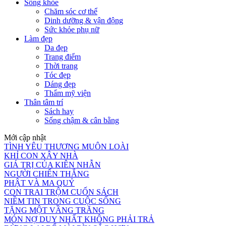
Sống khỏe
Chăm sóc cơ thể
Dinh dưỡng & vận động
Sức khỏe phụ nữ
Làm đẹp
Da đẹp
Trang điểm
Thời trang
Tóc đẹp
Dáng đẹp
Thẩm mỹ viện
Thân tâm trí
Sách hay
Sống chậm & cân bằng
Mới cập nhật
TÌNH YÊU THƯƠNG MUÔN LOÀI
KHỈ CON XÂY NHÀ
GIÁ TRỊ CỦA KIÊN NHẪN
NGƯỜI CHIẾN THẮNG
PHẬT VÀ MA QUỶ
CON TRAI TRỘM CUỐN SÁCH
NIỀM TIN TRONG CUỘC SỐNG
TẶNG MỘT VẦNG TRĂNG
MÓN NỢ DUY NHẤT KHÔNG PHẢI TRẢ