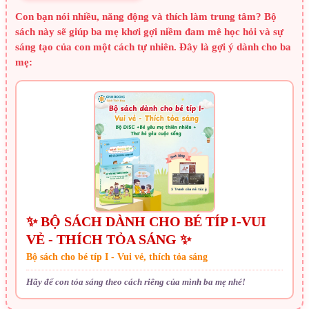
Con bạn nói nhiều, năng động và thích làm trung tâm? Bộ
sách này sẽ giúp ba mẹ khơi gợi niềm đam mê học hỏi và sự
sáng tạo của con một cách tự nhiên. Đây là gợi ý dành cho ba
mẹ:
✨ BỘ SÁCH DÀNH CHO BÉ TÍP I-VUI
VẺ - THÍCH TỎA SÁNG ✨
Bộ sách cho bé típ I - Vui vẻ, thích tỏa sáng
Hãy để con tỏa sáng theo cách riêng của mình ba mẹ nhé!