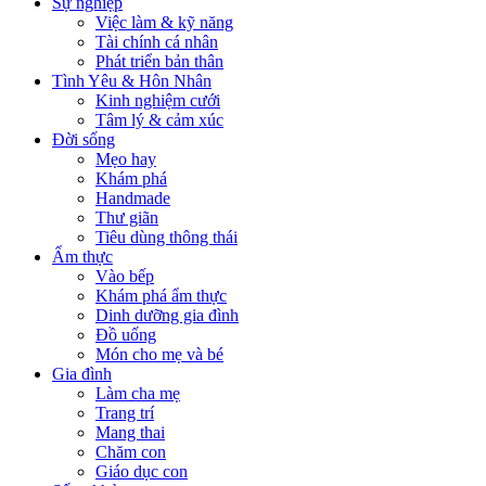
Sự nghiệp
Việc làm & kỹ năng
Tài chính cá nhân
Phát triển bản thân
Tình Yêu & Hôn Nhân
Kinh nghiệm cưới
Tâm lý & cảm xúc
Đời sống
Mẹo hay
Khám phá
Handmade
Thư giãn
Tiêu dùng thông thái
Ẩm thực
Vào bếp
Khám phá ẩm thực
Dinh dưỡng gia đình
Đồ uống
Món cho mẹ và bé
Gia đình
Làm cha mẹ
Trang trí
Mang thai
Chăm con
Giáo dục con