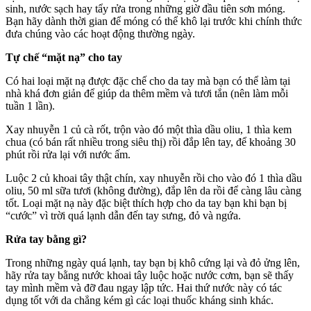
sinh, nước sạch hay tẩy rửa trong những giờ đầu tiên sơn móng.
Bạn hãy dành thời gian để móng có thể khô lại trước khi chính thức
đưa chúng vào các hoạt động thường ngày.
Tự chế “mặt nạ” cho tay
Có hai loại mặt nạ được đặc chế cho da tay mà bạn có thể làm tại
nhà khá đơn giản để giúp da thêm mềm và tươi tắn (nên làm mỗi
tuần 1 lần).
Xay nhuyễn 1 củ cà rốt, trộn vào đó một thìa dầu oliu, 1 thìa kem
chua (có bán rất nhiều trong siêu thị) rồi đắp lên tay, để khoảng 30
phút rồi rửa lại với nước ấm.
Luộc 2 củ khoai tây thật chín, xay nhuyễn rồi cho vào đó 1 thìa dầu
oliu, 50 ml sữa tươi (không đường), đắp lên da rồi để càng lâu càng
tốt. Loại mặt nạ này đặc biệt thích hợp cho da tay bạn khi bạn bị
“cước” vì trời quá lạnh dẫn đến tay sưng, đỏ và ngứa.
Rửa tay bằng gì?
Trong những ngày quá lạnh, tay bạn bị khô cứng lại và đỏ ửng lên,
hãy rửa tay bằng nước khoai tây luộc hoặc nước cơm, bạn sẽ thấy
tay mình mềm và đỡ đau ngay lập tức. Hai thứ nước này có tác
dụng tốt với da chẳng kém gì các loại thuốc kháng sinh khác.