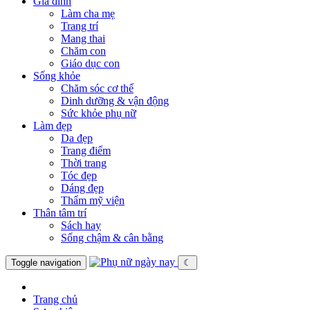
Gia đình
Làm cha mẹ
Trang trí
Mang thai
Chăm con
Giáo dục con
Sống khỏe
Chăm sóc cơ thể
Dinh dưỡng & vận động
Sức khỏe phụ nữ
Làm đẹp
Da đẹp
Trang điểm
Thời trang
Tóc đẹp
Dáng đẹp
Thẩm mỹ viện
Thân tâm trí
Sách hay
Sống chậm & cân bằng
Toggle navigation
☾
Trang chủ