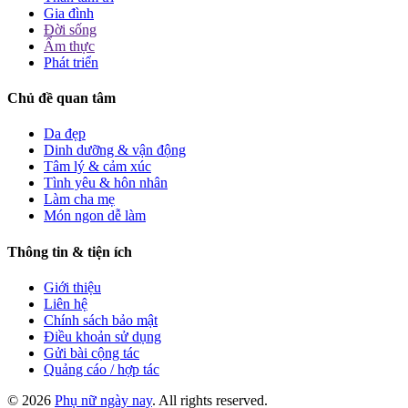
Gia đình
Đời sống
Ẩm thực
Phát triển
Chủ đề quan tâm
Da đẹp
Dinh dưỡng & vận động
Tâm lý & cảm xúc
Tình yêu & hôn nhân
Làm cha mẹ
Món ngon dễ làm
Thông tin & tiện ích
Giới thiệu
Liên hệ
Chính sách bảo mật
Điều khoản sử dụng
Gửi bài cộng tác
Quảng cáo / hợp tác
© 2026
Phụ nữ ngày nay
. All rights reserved.