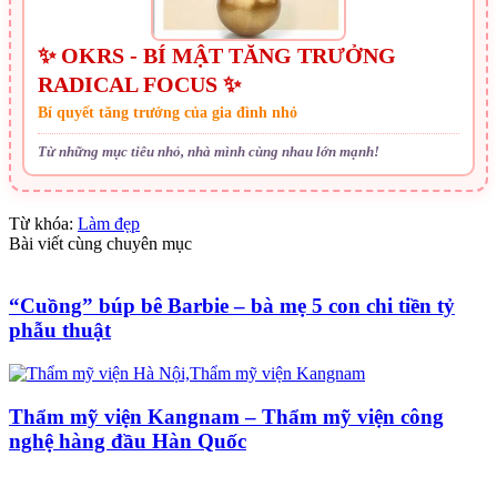
✨ OKRS - BÍ MẬT TĂNG TRƯỞNG
RADICAL FOCUS ✨
Bí quyết tăng trưởng của gia đình nhỏ
Từ những mục tiêu nhỏ, nhà mình cùng nhau lớn mạnh!
Từ khóa:
Làm đẹp
Bài viết cùng chuyên mục
“Cuồng” búp bê Barbie – bà mẹ 5 con chi tiền tỷ
phẫu thuật
Thẩm mỹ viện Kangnam – Thẩm mỹ viện công
nghệ hàng đầu Hàn Quốc