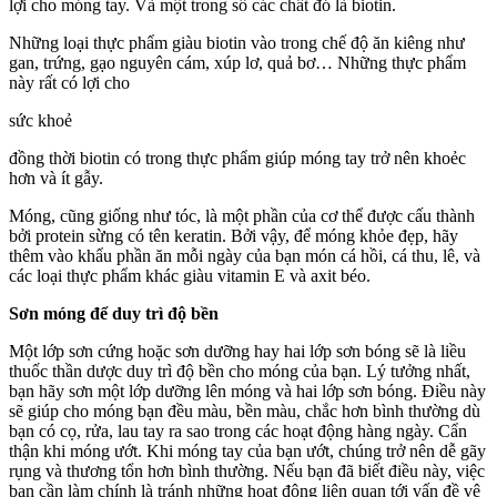
lợi cho móng tay. Và một trong số các chất đó là biotin.
Những loại thực phẩm giàu biotin vào trong chế độ ăn kiêng như
gan, trứng, gạo nguyên cám, xúp lơ, quả bơ… Những thực phẩm
này rất có lợi cho
sức khoẻ
đồng thời biotin có trong thực phẩm giúp móng tay trở nên khoẻc
hơn và ít gẫy.
Móng, cũng giống như tóc, là một phần của cơ thể được cấu thành
bởi protein sừng có tên keratin. Bởi vậy, để móng khỏe đẹp, hãy
thêm vào khẩu phần ăn mỗi ngày của bạn món cá hồi, cá thu, lê, và
các loại thực phẩm khác giàu vitamin E và axit béo.
Sơn móng để duy trì độ bền
Một lớp sơn cứng hoặc sơn dưỡng hay hai lớp sơn bóng sẽ là liều
thuốc thần dược duy trì độ bền cho móng của bạn. Lý tưởng nhất,
bạn hãy sơn một lớp dưỡng lên móng và hai lớp sơn bóng. Điều này
sẽ giúp cho móng bạn đều màu, bền màu, chắc hơn bình thường dù
bạn có cọ, rửa, lau tay ra sao trong các hoạt động hàng ngày. Cẩn
thận khi móng ướt. Khi móng tay của bạn ướt, chúng trở nên dễ gãy
rụng và thương tổn hơn bình thường. Nếu bạn đã biết điều này, việc
bạn cần làm chính là tránh những hoạt động liên quan tới vấn đề vệ