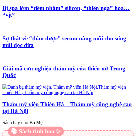
Bị spa lởm “tiêm nhầm” silicon, “thiên nga” hóa…
“vịt”
Sự thật về “thần dược” serum nâng mũi cho sống
mũi dọc dừa
Giải mã cơn nghiện thẩm mỹ của thiếu nữ Trung
Quốc
Thẩm mỹ viện Thiên Hà – Thẩm mỹ công nghệ cao
tại Hà Nội
Sách hay cho Ba Mẹ
📚 Sách tinh hoa ✨