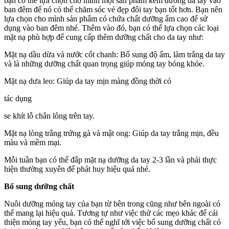
bạn có thể lựa chọn cho mình một sản phẩm kem dưỡng da tay vào
ban đêm để nó có thể chăm sóc vẻ đẹp đôi tay bạn tốt hơn. Bạn nên
lựa chọn cho mình sản phẩm có chứa chất dưỡng ẩm cao để sử
dụng vào ban đêm nhé. Thêm vào đó, bạn có thể lựa chọn các loại
mặt nạ phù hợp để cung cấp thêm dưỡng chất cho da tay như:
Mặt nạ dầu dừa và nước cốt chanh: Bổ sung độ ẩm, làm trắng da tay
và là những dưỡng chất quan trọng giúp móng tay bóng khỏe.
Mặt nạ dưa leo: Giúp da tay mịn màng đồng thời có
tác dụng
se khít lỗ chân lông trên tay.
Mặt nạ lòng trắng trứng gà và mật ong: Giúp da tay trắng mịn, đều
màu và mềm mại.
Mỗi tuần bạn có thể đắp mặt nạ dưỡng da tay 2-3 lần và phải thực
hiện thường xuyên để phát huy hiệu quả nhé.
Bổ sung dưỡng chất
Nuôi dưỡng móng tay của bạn từ bên trong cũng như bên ngoài có
thể mang lại hiệu quả. Tương tự như việc thử các mẹo khác để cải
thiện móng tay yếu, bạn có thể nghĩ tới việc bổ sung dưỡng chất có