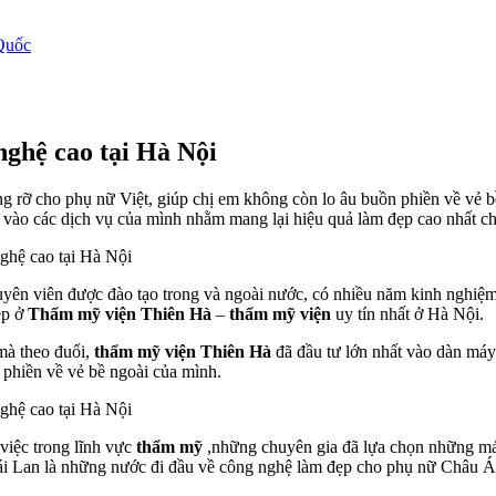
Quốc
ghệ cao tại Hà Nội
g rỡ cho phụ nữ Việt, giúp chị em không còn lo âu buồn phiền về vẻ bề
 vào các dịch vụ của mình nhằm mang lại hiệu quả làm đẹp cao nhất c
uyên viên được đào tạo trong và ngoài nước, có nhiều năm kinh nghiệ
ẹp ở
Thẩm mỹ viện Thiên Hà
–
thẩm mỹ viện
uy tín nhất ở Hà Nội.
mà theo đuổi,
thẩm mỹ viện Thiên Hà
đã đầu tư lớn nhất vào dàn máy
 phiền về vẻ bề ngoài của mình.
việc trong lĩnh vực
thẩm mỹ
,những chuyên gia đã lựa chọn những máy
 Lan là những nước đi đầu về công nghệ làm đẹp cho phụ nữ Châu Á, 