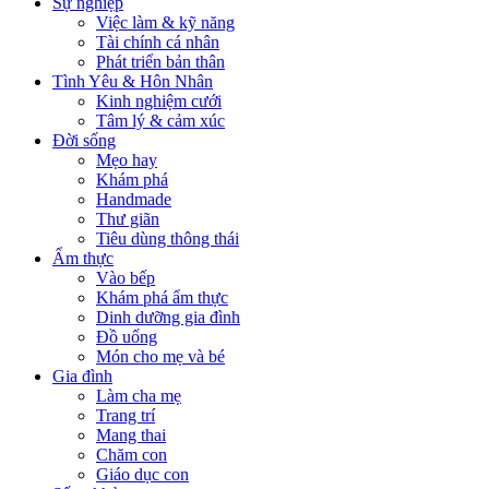
Sự nghiệp
Việc làm & kỹ năng
Tài chính cá nhân
Phát triển bản thân
Tình Yêu & Hôn Nhân
Kinh nghiệm cưới
Tâm lý & cảm xúc
Đời sống
Mẹo hay
Khám phá
Handmade
Thư giãn
Tiêu dùng thông thái
Ẩm thực
Vào bếp
Khám phá ẩm thực
Dinh dưỡng gia đình
Đồ uống
Món cho mẹ và bé
Gia đình
Làm cha mẹ
Trang trí
Mang thai
Chăm con
Giáo dục con