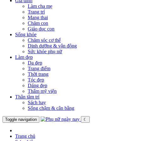
Gia đình
Làm cha mẹ
Trang trí
Mang thai
Chăm con
Giáo dục con
Sống khỏe
Chăm sóc cơ thể
Dinh dưỡng & vận động
Sức khỏe phụ nữ
Làm đẹp
Da đẹp
Trang điểm
Thời trang
Tóc đẹp
Dáng đẹp
Thẩm mỹ viện
Thân tâm trí
Sách hay
Sống chậm & cân bằng
Toggle navigation
☾
Trang chủ