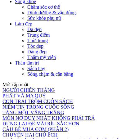
Sống khỏe
Chăm sóc cơ thể
Dinh dưỡng & vận động
Sức khỏe phụ nữ
Làm đẹp
Da đẹp
Trang điểm
Thời trang
Tóc đẹp
Dáng đẹp
Thẩm mỹ viện
Thân tâm trí
Sách hay
Sống chậm & cân bằng
Mới cập nhật
NGƯỜI CHIẾN THẮNG
PHẬT VÀ MA QUỶ
CON TRAI TRỘM CUỐN SÁCH
NIỀM TIN TRONG CUỘC SỐNG
TẶNG MỘT VẦNG TRĂNG
MÓN NỢ DUY NHẤT KHÔNG PHẢI TRẢ
DỪNG LẠI ĐỂ MÀI RÌU SẮC HƠN
CẬU BÉ MUA CƠM (PHẦN 2)
CHUYỆN HAI CHÚ ẾCH