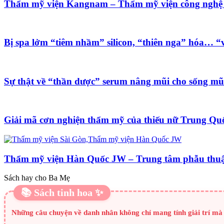
Thẩm mỹ viện Kangnam – Thẩm mỹ viện công nghệ
Bị spa lởm “tiêm nhầm” silicon, “thiên nga” hóa… “v
Sự thật về “thần dược” serum nâng mũi cho sống mũ
Giải mã cơn nghiện thẩm mỹ của thiếu nữ Trung Qu
Thẩm mỹ viện Hàn Quốc JW – Trung tâm phẫu thu
Sách hay cho Ba Mẹ
📚 Sách tinh hoa ✨
Những câu chuyện về danh nhân không chỉ mang tính giải trí mà c