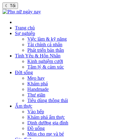
☾
Tối
Trang chủ
Sự nghiệp
Việc làm & kỹ năng
Tài chính cá nhân
Phát triển bản thân
Tình Yêu & Hôn Nhân
Kinh nghiệm cưới
Tâm lý & cảm xúc
Đời sống
Mẹo hay
Khám phá
Handmade
Thư giãn
Tiêu dùng thông thái
Ẩm thực
Vào bếp
Khám phá ẩm thực
Dinh dưỡng gia đình
Đồ uống
Món cho mẹ và bé