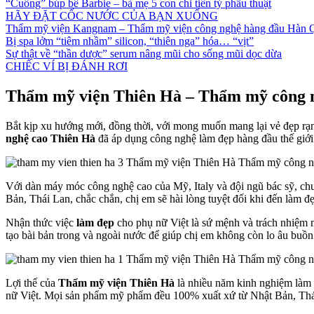
“Cuồng” búp bê Barbie – bà mẹ 5 con chi tiền tỷ phẫu thuật
HÃY ĐẶT CỐC NƯỚC CỦA BẠN XUỐNG
Thẩm mỹ viện Kangnam – Thẩm mỹ viện công nghệ hàng đầu Hàn 
Bị spa lởm “tiêm nhầm” silicon, “thiên nga” hóa… “vịt”
Sự thật về “thần dược” serum nâng mũi cho sống mũi dọc dừa
CHIẾC VÍ BỊ ĐÁNH RƠI
Thẩm mỹ viện Thiên Hà – Thẩm mỹ công n
Bắt kịp xu hướng mới, đồng thời, với mong muốn mang lại vẻ đẹp rạn
nghệ cao Thiên Hà
đã áp dụng công nghệ làm đẹp hàng đầu thế giới
Với dàn máy móc công nghệ cao của Mỹ, Italy và đội ngũ bác sỹ, ch
Bản, Thái Lan, chắc chắn, chị em sẽ hài lòng tuyệt đối khi đến làm đ
Nhận thức việc
làm đẹp
cho phụ nữ Việt là sứ mệnh và trách nhiệm 
tạo bài bản trong và ngoài nước để giúp chị em không còn lo âu buồn
Lợi thế của
Thẩm mỹ viện Thiên Hà
là nhiều năm kinh nghiệm làm 
nữ Việt. Mọi sản phẩm mỹ phẩm đều 100% xuất xứ từ Nhật Bản, Thái