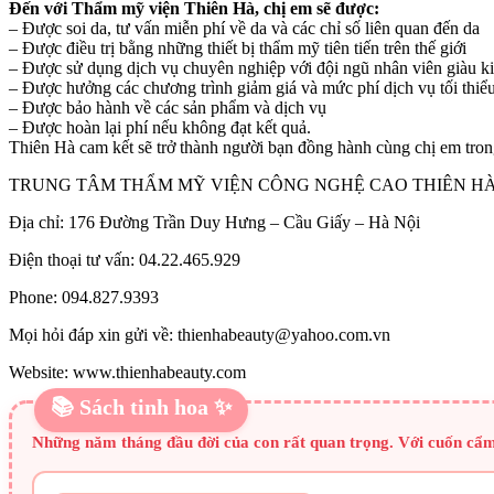
Đến với Thẩm mỹ viện Thiên Hà, chị em sẽ được:
– Được soi da, tư vấn miễn phí về da và các chỉ số liên quan đến da
– Được điều trị bằng những thiết bị thẩm mỹ tiên tiến trên thế giới
– Được sử dụng dịch vụ chuyên nghiệp với đội ngũ nhân viên giàu kin
– Được hưởng các chương trình giảm giá và mức phí dịch vụ tối thiểu
– Được bảo hành về các sản phẩm và dịch vụ
– Được hoàn lại phí nếu không đạt kết quả.
Thiên Hà cam kết sẽ trở thành người bạn đồng hành cùng chị em trong
TRUNG TÂM THẨM MỸ VIỆN CÔNG NGHỆ CAO THIÊN H
Địa chỉ: 176 Đường Trần Duy Hưng – Cầu Giấy – Hà Nội
Điện thoại tư vấn: 04.22.465.929
Phone: 094.827.9393
Mọi hỏi đáp xin gửi về: thienhabeauty@yahoo.com.vn
Website: www.thienhabeauty.com
📚 Sách tinh hoa ✨
Những năm tháng đầu đời của con rất quan trọng. Với cuốn cẩm 