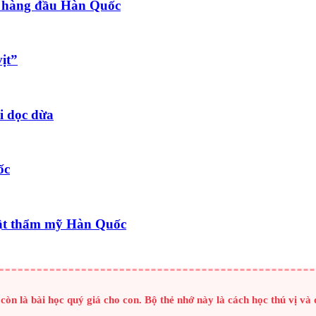
 hàng đầu Hàn Quốc
ịt”
i dọc dừa
ốc
ật thẩm mỹ Hàn Quốc
òn là bài học quý giá cho con. Bộ thẻ nhớ này là cách học thú vị và 