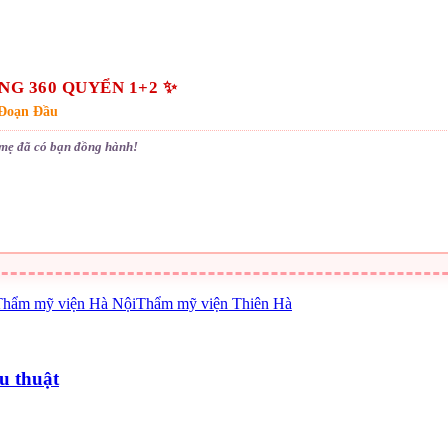
G 360 QUYỂN 1+2 ✨
 Đoạn Đầu
 mẹ đã có bạn đồng hành!
Thẩm mỹ viện Hà Nội
Thẩm mỹ viện Thiên Hà
u thuật