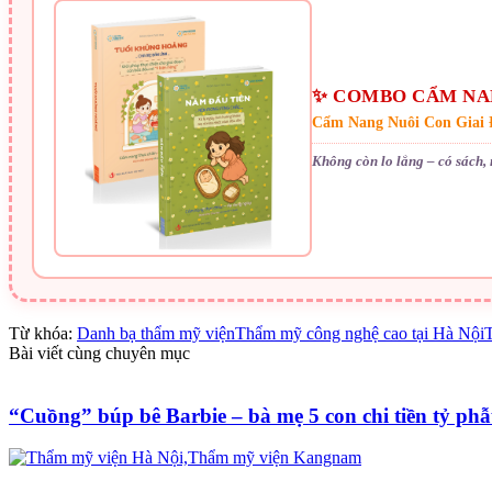
✨ COMBO CẨM NAN
Cẩm Nang Nuôi Con Giai
Không còn lo lắng – có sách,
Từ khóa:
Danh bạ thẩm mỹ viện
Thẩm mỹ công nghệ cao tại Hà Nội
Bài viết cùng chuyên mục
“Cuồng” búp bê Barbie – bà mẹ 5 con chi tiền tỷ phẫ