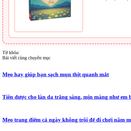
Từ khóa:
Bài viết cùng chuyên mục
Mẹo hay giúp bạn sạch mụn thịt quanh mắt
Tiên dược cho làn da trắng sáng, mịn màng như em 
Mẹo trang điểm cả ngày không trôi để đi chơi năm m