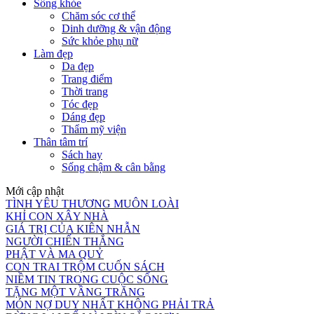
Sống khỏe
Chăm sóc cơ thể
Dinh dưỡng & vận động
Sức khỏe phụ nữ
Làm đẹp
Da đẹp
Trang điểm
Thời trang
Tóc đẹp
Dáng đẹp
Thẩm mỹ viện
Thân tâm trí
Sách hay
Sống chậm & cân bằng
Mới cập nhật
TÌNH YÊU THƯƠNG MUÔN LOÀI
KHỈ CON XÂY NHÀ
GIÁ TRỊ CỦA KIÊN NHẪN
NGƯỜI CHIẾN THẮNG
PHẬT VÀ MA QUỶ
CON TRAI TRỘM CUỐN SÁCH
NIỀM TIN TRONG CUỘC SỐNG
TẶNG MỘT VẦNG TRĂNG
MÓN NỢ DUY NHẤT KHÔNG PHẢI TRẢ