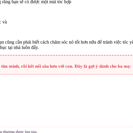
g rằng bạn sẽ có được một mái tóc hợp
c và
n cũng cần phải biết cách chăm sóc nó tốt hơn nữa để tránh việc tóc y
hục tại nhà luôn đấy.
tim mình, rồi kết nối sâu hơn với con. Đây là gợi ý dành cho ba mẹ:
êu thương được lan tỏa.