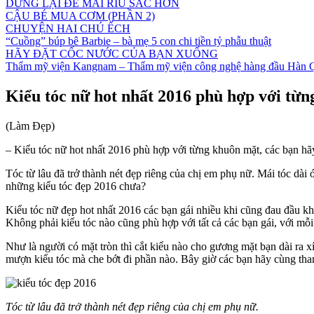
DỪNG LẠI ĐỂ MÀI RÌU SẮC HƠN
CẬU BÉ MUA CƠM (PHẦN 2)
CHUYỆN HAI CHÚ ẾCH
“Cuồng” búp bê Barbie – bà mẹ 5 con chi tiền tỷ phẫu thuật
HÃY ĐẶT CỐC NƯỚC CỦA BẠN XUỐNG
Thẩm mỹ viện Kangnam – Thẩm mỹ viện công nghệ hàng đầu Hàn 
Kiểu tóc nữ hot nhất 2016 phù hợp với từ
(Làm Đẹp)
– Kiểu tóc nữ hot nhất 2016 phù hợp với từng khuôn mặt, các bạn hã
Tóc từ lâu đã trở thành nét đẹp riêng của chị em phụ nữ. Mái tóc dà
những kiểu tóc đẹp 2016 chưa?
Kiểu tóc nữ đẹp hot nhất 2016 các bạn gái nhiều khi cũng đau đầu kh
Không phải kiểu tóc nào cũng phù hợp với tất cả các bạn gái, với m
Như là người có mặt tròn thì cắt kiểu nào cho gương mặt bạn dài ra x
mượn kiểu tóc mà che bớt đi phần nào. Bây giờ các bạn hãy cùng th
Tóc từ lâu đã trở thành nét đẹp riêng của chị em phụ nữ.