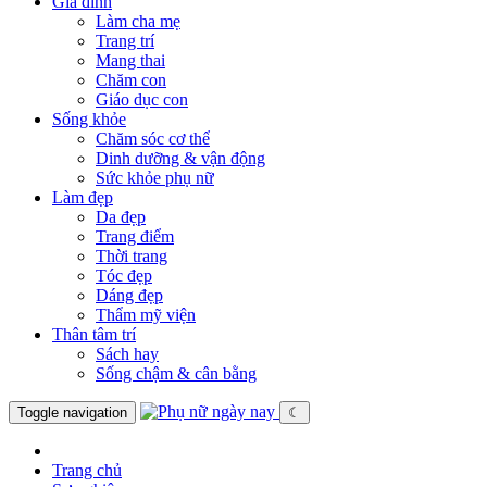
Gia đình
Làm cha mẹ
Trang trí
Mang thai
Chăm con
Giáo dục con
Sống khỏe
Chăm sóc cơ thể
Dinh dưỡng & vận động
Sức khỏe phụ nữ
Làm đẹp
Da đẹp
Trang điểm
Thời trang
Tóc đẹp
Dáng đẹp
Thẩm mỹ viện
Thân tâm trí
Sách hay
Sống chậm & cân bằng
Toggle navigation
☾
Trang chủ