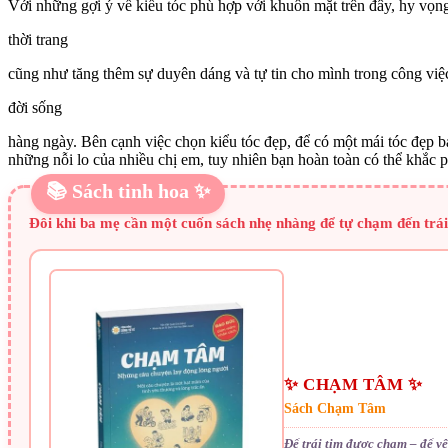
Với những gợi ý về kiểu tóc phù hợp với khuôn mặt trên đây, hy vọn
thời trang
cũng như tăng thêm sự duyên dáng và tự tin cho mình trong công việ
đời sống
hàng ngày. Bên cạnh việc chọn kiểu tóc đẹp, để có một mái tóc đẹp bạ
những nỗi lo của nhiều chị em, tuy nhiên bạn hoàn toàn có thể khắc p
📚 Sách tinh hoa ✨
Đôi khi ba mẹ cần một cuốn sách nhẹ nhàng để tự chạm đến trái 
✨ CHẠM TÂM ✨
Sách Chạm Tâm
Để trái tim được chạm – để y