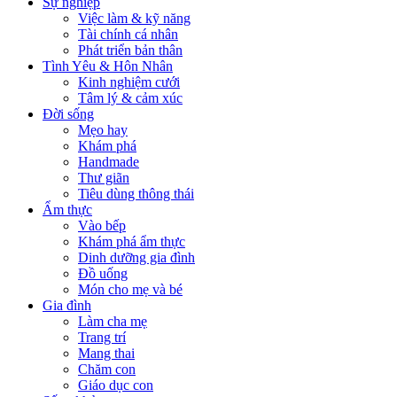
Sự nghiệp
Việc làm & kỹ năng
Tài chính cá nhân
Phát triển bản thân
Tình Yêu & Hôn Nhân
Kinh nghiệm cưới
Tâm lý & cảm xúc
Đời sống
Mẹo hay
Khám phá
Handmade
Thư giãn
Tiêu dùng thông thái
Ẩm thực
Vào bếp
Khám phá ẩm thực
Dinh dưỡng gia đình
Đồ uống
Món cho mẹ và bé
Gia đình
Làm cha mẹ
Trang trí
Mang thai
Chăm con
Giáo dục con