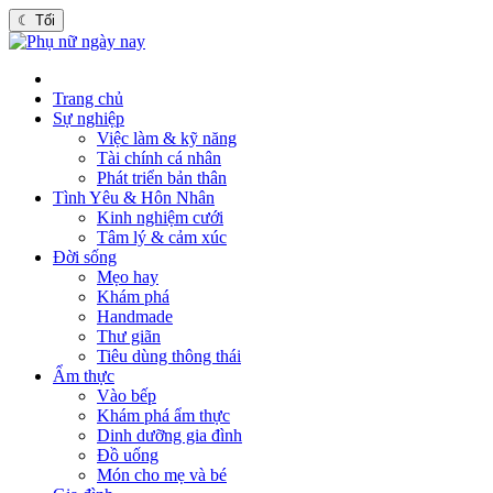
☾
Tối
Trang chủ
Sự nghiệp
Việc làm & kỹ năng
Tài chính cá nhân
Phát triển bản thân
Tình Yêu & Hôn Nhân
Kinh nghiệm cưới
Tâm lý & cảm xúc
Đời sống
Mẹo hay
Khám phá
Handmade
Thư giãn
Tiêu dùng thông thái
Ẩm thực
Vào bếp
Khám phá ẩm thực
Dinh dưỡng gia đình
Đồ uống
Món cho mẹ và bé