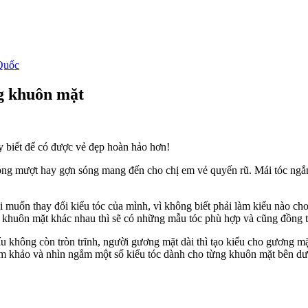
Quốc
ng khuôn mặt
y biết để có được vẻ đẹp hoàn hảo hơn!
i óng mượt hay gợn sóng mang đến cho chị em vẻ quyến rũ. Mái tóc ngắ
i muốn thay đổi kiểu tóc của mình, vì không biết phải làm kiểu nào ch
ỗi khuôn mặt khác nhau thì sẽ có những mẫu tóc phù hợp và cũng đồng 
íu không còn tròn trĩnh, người gương mặt dài thì tạo kiểu cho gương m
am khảo và nhìn ngắm một số kiểu tóc dành cho từng khuôn mặt bên dư