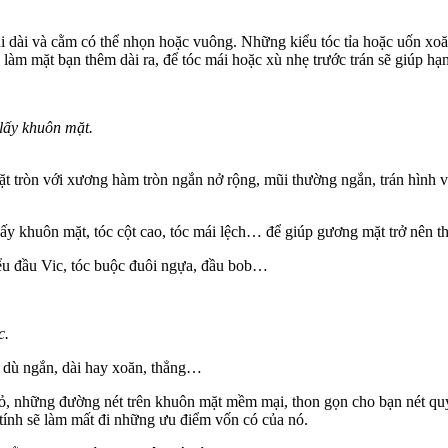
ũi dài và cằm có thể nhọn hoặc vuông. Những kiểu tóc tỉa hoặc uốn xo
 làm mặt bạn thêm dài ra, để tóc mái hoặc xù nhẹ trước trán sẽ giúp h
 lấy khuôn mặt.
 tròn với xương hàm tròn ngắn nở rộng, mũi thường ngắn, trán hình v
lấy khuôn mặt, tóc cột cao, tóc mái lệch… để giúp gương mặt trở nên th
iểu đầu Vic, tóc buộc đuôi ngựa, đầu bob…
c.
c dù ngắn, dài hay xoăn, thẳng…
ỏ, những đường nét trên khuôn mặt mềm mại, thon gọn cho bạn nét quý 
tính sẽ làm mất đi những ưu điểm vốn có của nó.