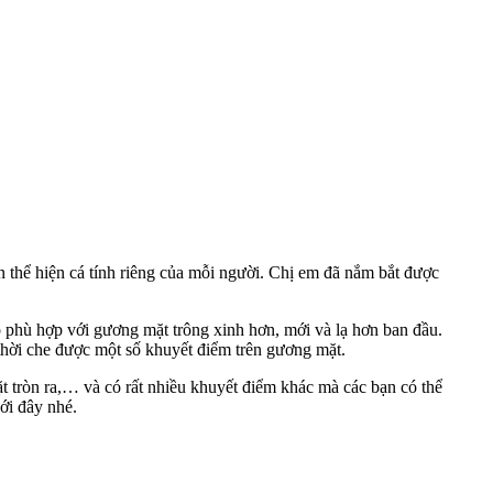
n thể hiện cá tính riêng của mỗi người. Chị em đã nắm bắt được
o phù hợp với gương mặt trông xinh hơn, mới và lạ hơn ban đầu.
thời che được một số khuyết điểm trên gương mặt.
ặt tròn ra,… và có rất nhiều khuyết điểm khác mà các bạn có thể
ới đây nhé.