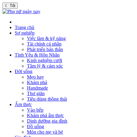
☾
Tối
Trang chủ
Sự nghiệp
Việc làm & kỹ năng
Tài chính cá nhân
Phát triển bản thân
Tình Yêu & Hôn Nhân
Kinh nghiệm cưới
Tâm lý & cảm xúc
Đời sống
Mẹo hay
Khám phá
Handmade
Thư giãn
Tiêu dùng thông thái
Ẩm thực
Vào bếp
Khám phá ẩm thực
Dinh dưỡng gia đình
Đồ uống
Món cho mẹ và bé