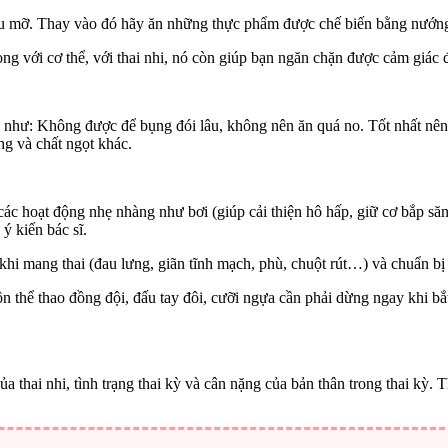
ầu mỡ. Thay vào đó hãy ăn những thực phẩm được chế biến bằng nướng
ng với cơ thể, với thai nhi, nó còn giúp bạn ngăn chặn được cảm giác 
g như: Không được để bụng đói lâu, không nên ăn quá no. Tốt nhất nên
g và chất ngọt khác.
các hoạt động nhẹ nhàng như bơi (giúp cải thiện hô hấp, giữ cơ bắp să
 ý kiến bác sĩ.
hi mang thai (đau lưng, giãn tĩnh mạch, phù, chuột rút…) và chuẩn bị 
hể thao đồng đội, đấu tay đôi, cưỡi ngựa cần phải dừng ngay khi bắt 
a thai nhi, tình trạng thai kỳ và cân nặng của bản thân trong thai kỳ.