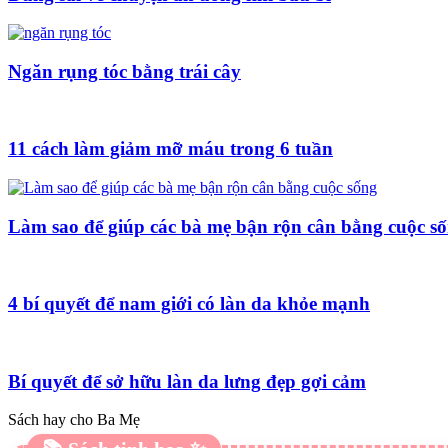
Ngăn rụng tóc bằng trái cây
11 cách làm giảm mỡ máu trong 6 tuần
Làm sao để giúp các bà mẹ bận rộn cân bằng cuộc s
4 bí quyết để nam giới có làn da khỏe mạnh
Bí quyết để sở hữu làn da lưng đẹp gợi cảm
Sách hay cho Ba Mẹ