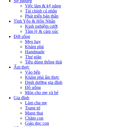
Sự nghiệp
Việc làm & kỹ năng
Tài chính cá nhân
Phát triển bản thân
Tình Yêu & Hôn Nhân
Kinh nghiệm cưới
Tâm lý & cảm xúc
Đời sống
Mẹo hay
Khám phá
Handmade
Thư giãn
Tiêu dùng thông thái
Ẩm thực
Vào bếp
Khám phá ẩm thực
Dinh dưỡng gia đình
Đồ uống
Món cho mẹ và bé
Gia đình
Làm cha mẹ
Trang trí
Mang thai
Chăm con
Giáo dục con