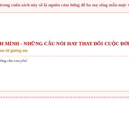
 trong cuốn sách này sẽ là nguồn cảm hứng để ba mẹ sống mẫu mực v
H MÌNH - NHỮNG CÂU NÓI HAY THAY ĐỔI CUỘC ĐỜ
con từ gương mẹ
ường cho con yêu!