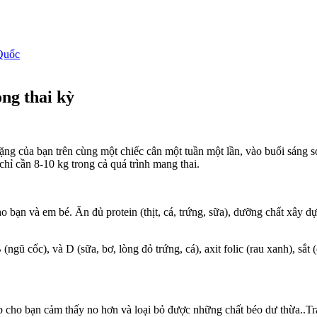
Quốc
ong thai kỳ
ặng của bạn trên cùng một chiếc cân một tuần một lần, vào buổi sáng s
chỉ cần 8-10 kg trong cả quá trình mang thai.
n và em bé. Ăn đủ protein (thịt, cá, trứng, sữa), dưỡng chất xây dựng 
ngũ cốc), và D (sữa, bơ, lòng đỏ trứng, cá), axit folic (rau xanh), sắt
úp cho bạn cảm thấy no hơn và loại bỏ được những chất béo dư thừa..T