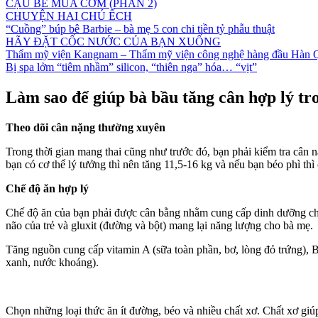
CẬU BÉ MUA CƠM (PHẦN 2)
CHUYỆN HAI CHÚ ẾCH
“Cuồng” búp bê Barbie – bà mẹ 5 con chi tiền tỷ phẫu thuật
HÃY ĐẶT CỐC NƯỚC CỦA BẠN XUỐNG
Thẩm mỹ viện Kangnam – Thẩm mỹ viện công nghệ hàng đầu Hàn 
Bị spa lởm “tiêm nhầm” silicon, “thiên nga” hóa… “vịt”
Làm sao để giúp bà bầu tăng cân hợp lý tr
Theo dõi cân nặng thường xuyên
Trong thời gian mang thai cũng như trước đó, bạn phải kiểm tra cân n
bạn có cơ thể lý tưởng thì nên tăng 11,5-16 kg và nếu bạn béo phì thì 
Chế độ ăn hợp lý
Chế độ ăn của bạn phải được cân bằng nhằm cung cấp dinh dưỡng cho bạ
não của trẻ và gluxit (đường và bột) mang lại năng lượng cho bà mẹ.
Tăng nguồn cung cấp vitamin A (sữa toàn phần, bơ, lòng đỏ trứng), B (
xanh, nước khoáng).
Chọn những loại thức ăn ít đường, béo và nhiều chất xơ. Chất xơ gi