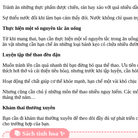
Tránh ăn những thực phẩm được chiên, rán hay xào với quá nhiều d
Sự thiếu nước đôi khi làm bạn cảm thấy đói. Nước không chỉ quan trọ
Thực hiện một số nguyên tắc ăn uống
Từ khi mang thai, bạn cần thực hiện một số nguyên tắc trong ăn uốn
ăn vặt nhưng cần hạn chế ăn những loại bánh kẹo có chứa nhiều đườn
Luyện tập thể thao đều đặn
Muốn tránh lên cân quá nhanh thì bạn đừng bỏ qua thể thao. Ưu tiên 
thích hơi thở và cải thiện tiêu hóa), nhưng trước khi tập luyện, cần hỏi
Hoạt động thể chất giúp cơ thể khỏe mạnh, hạn chế một vài khó chịu k
Nhưng cũng cần chú ý những môn thể thao nhiều nguy hiểm. Các môn t
tháng thứ năm…
Khám thai thường xuyên
Bạn cần đi khám thai thường xuyên để theo dõi đầy đủ sự phát triển củ
cho trường hợp của bạn.
📚 Sách tinh hoa ✨