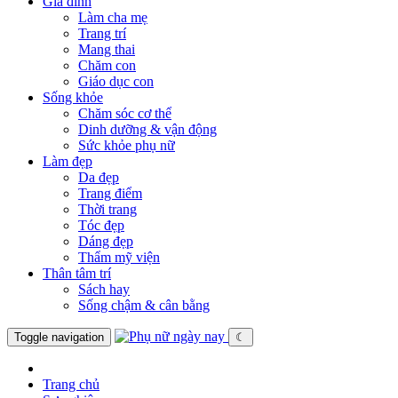
Gia đình
Làm cha mẹ
Trang trí
Mang thai
Chăm con
Giáo dục con
Sống khỏe
Chăm sóc cơ thể
Dinh dưỡng & vận động
Sức khỏe phụ nữ
Làm đẹp
Da đẹp
Trang điểm
Thời trang
Tóc đẹp
Dáng đẹp
Thẩm mỹ viện
Thân tâm trí
Sách hay
Sống chậm & cân bằng
Toggle navigation
☾
Trang chủ