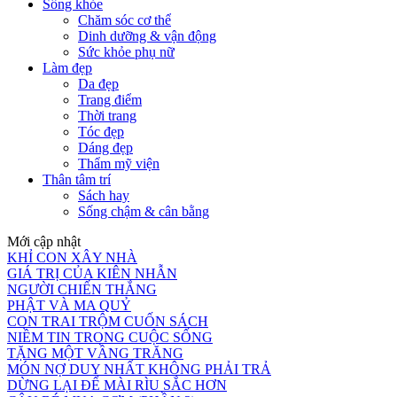
Sống khỏe
Chăm sóc cơ thể
Dinh dưỡng & vận động
Sức khỏe phụ nữ
Làm đẹp
Da đẹp
Trang điểm
Thời trang
Tóc đẹp
Dáng đẹp
Thẩm mỹ viện
Thân tâm trí
Sách hay
Sống chậm & cân bằng
Mới cập nhật
KHỈ CON XÂY NHÀ
GIÁ TRỊ CỦA KIÊN NHẪN
NGƯỜI CHIẾN THẮNG
PHẬT VÀ MA QUỶ
CON TRAI TRỘM CUỐN SÁCH
NIỀM TIN TRONG CUỘC SỐNG
TẶNG MỘT VẦNG TRĂNG
MÓN NỢ DUY NHẤT KHÔNG PHẢI TRẢ
DỪNG LẠI ĐỂ MÀI RÌU SẮC HƠN