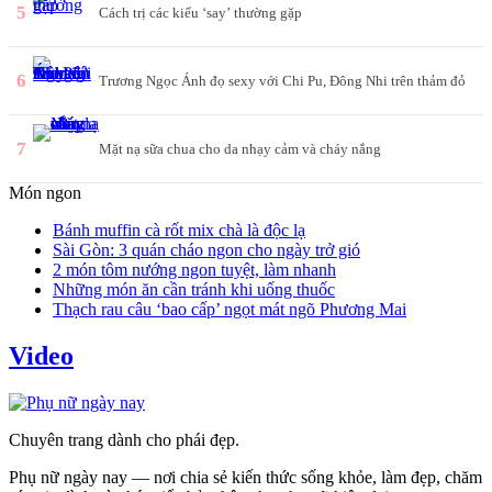
5
Cách trị các kiểu ‘say’ thường gặp
6
Trương Ngọc Ánh đọ sexy với Chi Pu, Đông Nhi trên thảm đỏ
7
Mặt nạ sữa chua cho da nhạy cảm và cháy nắng
Món ngon
Bánh muffin cà rốt mix chà là độc lạ
Sài Gòn: 3 quán cháo ngon cho ngày trở gió
2 món tôm nướng ngon tuyệt, làm nhanh
Những món ăn cần tránh khi uống thuốc
Thạch rau câu ‘bao cấp’ ngọt mát ngõ Phương Mai
Video
Chuyên trang dành cho phái đẹp.
Phụ nữ ngày nay — nơi chia sẻ kiến thức sống khỏe, làm đẹp, chăm