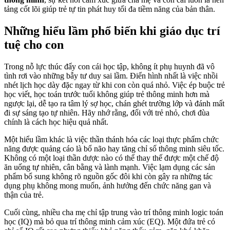
tảng cốt lõi giúp trẻ tự tin phát huy tối đa tiềm năng của bản thân.
Những hiểu lầm phổ biến khi giáo dục trí
tuệ cho con
Trong nỗ lực thúc đẩy con cái học tập, không ít phụ huynh đã vô
tình rơi vào những bẫy tư duy sai lầm. Điển hình nhất là việc nhồi
nhét lịch học dày đặc ngay từ khi con còn quá nhỏ. Việc ép buộc trẻ
học viết, học toán trước tuổi không giúp trẻ thông minh hơn mà
ngược lại, dễ tạo ra tâm lý sợ học, chán ghét trường lớp và đánh mất
đi sự sáng tạo tự nhiên. Hãy nhớ rằng, đối với trẻ nhỏ, chơi đùa
chính là cách học hiệu quả nhất.
Một hiểu lầm khác là việc thần thánh hóa các loại thực phẩm chức
năng được quảng cáo là bổ não hay tăng chỉ số thông minh siêu tốc.
Không có một loại thần dược nào có thể thay thế được một chế độ
ăn uống tự nhiên, cân bằng và lành mạnh. Việc lạm dụng các sản
phẩm bổ sung không rõ nguồn gốc đôi khi còn gây ra những tác
dụng phụ không mong muốn, ảnh hưởng đến chức năng gan và
thận của trẻ.
Cuối cùng, nhiều cha mẹ chỉ tập trung vào trí thông minh logic toán
học (IQ) mà bỏ qua trí thông minh cảm xúc (EQ). Một đứa trẻ có