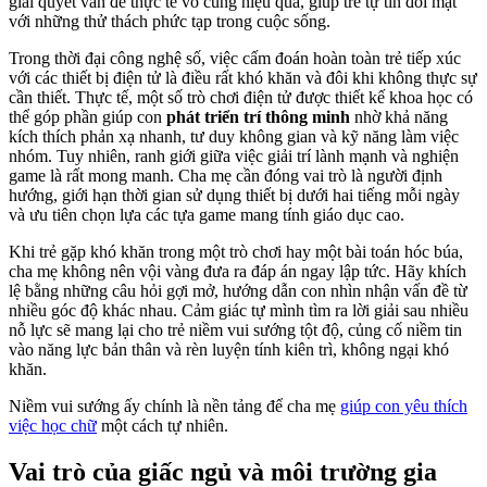
giải quyết vấn đề thực tế vô cùng hiệu quả, giúp trẻ tự tin đối mặt
với những thử thách phức tạp trong cuộc sống.
Trong thời đại công nghệ số, việc cấm đoán hoàn toàn trẻ tiếp xúc
với các thiết bị điện tử là điều rất khó khăn và đôi khi không thực sự
cần thiết. Thực tế, một số trò chơi điện tử được thiết kế khoa học có
thể góp phần giúp con
phát triển trí thông minh
nhờ khả năng
kích thích phản xạ nhanh, tư duy không gian và kỹ năng làm việc
nhóm. Tuy nhiên, ranh giới giữa việc giải trí lành mạnh và nghiện
game là rất mong manh. Cha mẹ cần đóng vai trò là người định
hướng, giới hạn thời gian sử dụng thiết bị dưới hai tiếng mỗi ngày
và ưu tiên chọn lựa các tựa game mang tính giáo dục cao.
Khi trẻ gặp khó khăn trong một trò chơi hay một bài toán hóc búa,
cha mẹ không nên vội vàng đưa ra đáp án ngay lập tức. Hãy khích
lệ bằng những câu hỏi gợi mở, hướng dẫn con nhìn nhận vấn đề từ
nhiều góc độ khác nhau. Cảm giác tự mình tìm ra lời giải sau nhiều
nỗ lực sẽ mang lại cho trẻ niềm vui sướng tột độ, củng cố niềm tin
vào năng lực bản thân và rèn luyện tính kiên trì, không ngại khó
khăn.
Niềm vui sướng ấy chính là nền tảng để cha mẹ
giúp con yêu thích
việc học chữ
một cách tự nhiên.
Vai trò của giấc ngủ và môi trường gia