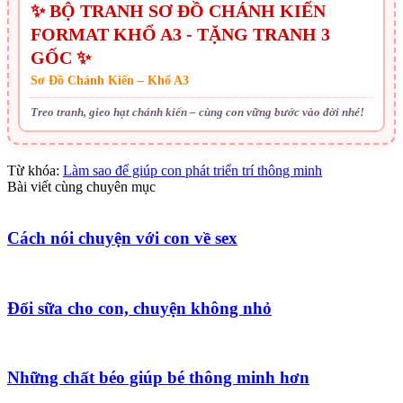
✨ BỘ TRANH SƠ ĐỒ CHÁNH KIẾN
FORMAT KHỔ A3 - TẶNG TRANH 3
GỐC ✨
Sơ Đồ Chánh Kiến – Khổ A3
Treo tranh, gieo hạt chánh kiến – cùng con vững bước vào đời nhé!
Từ khóa:
Làm sao để giúp con phát triển trí thông minh
Bài viết cùng chuyên mục
Cách nói chuyện với con về sex
Đổi sữa cho con, chuyện không nhỏ
Những chất béo giúp bé thông minh hơn