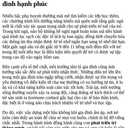
đình hạnh phúc
Nhiều bậc phụ huynh thường mải mê tìm kiếm các lớp học thêm,
các chương trình bồi dưỡng năng khiếu mà quên mất rằng giấc ngủ
mới là chất xúc tác quan trọng nhất cho sự phát triển trí tuệ của trẻ.
Trong khi ngủ, não bộ không hề nghỉ ngơi hoàn toàn mà tiến hành
quá trình lọc sạch các độc tố tích tụ ban ngày, đồng thời chuyển hóa
các thông tin thu nhận được từ trí nhớ ngắn hạn sang trí nhớ dài hạn.
Một giấc ngủ sâu và đủ giấc từ 9 đến 11 tiếng mỗi đêm đối với trẻ
trong độ tuổi tiểu học là điều kiện tiên quyết để trẻ có được sự tập
trung cao độ vào ngày hôm sau.
Bên cạnh yếu tố thể chất, môi trường tâm lý gia đình cũng ảnh
hưởng sâu sắc đến sự phát triển nhận thức. Những đứa trẻ lớn lên
trong một gia đình tràn ngập tiếng cười, nhận được sự tôn trọng và
yêu thương vô điều kiện từ cha mẹ thường có xu hướng tự tin, ít lo
âu và có khả năng kiểm soát cảm xúc tốt hơn. Trái lại, môi trường
sống thường xuyên xảy ra xung đột, căng thẳng sẽ kích thích cơ thể
trẻ sản sinh ra hormone cortisol gây hại cho các tế bào thần kinh,
đặc biệt là ở vùng não chịu trách nhiệm về trí nhớ và học tập.
Do đó, việc xây dựng một bầu không khí gia đình ấm áp, nơi trẻ
luôn cảm thấy an toàn để chia sẻ mọi vui buồn, chính là bệ đỡ vững
chắc nhất. Trong hành trình đồng hành cùng con
phát triển trí
thông minh
, sự kết nối cảm xúc giữa cha mẹ và con cái luôn là nền