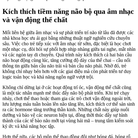
Kích thích tiềm năng não bộ qua âm nhạc
và vận động thể chất
Mối liên hệ giữa âm nhạc và sự phát triển trí não từ lâu đã được các
nhà khoa học ưu ái gọi bằng những thuật ngữ nghiên cứu chuyên
sâu. Việc cho trẻ tiếp xúc với âm nhạc từ sớm, đặc biệt là học chơi
một nhạc cụ, đòi hỏi sự phối hợp nhịp nhàng giữa tai nghe, mắt nhìn
và các ngón tay di chuyển. Quá trình này kích thích cả hai bán cầu
não hoạt động cùng lúc, tăng cường độ dày của thể chai – cầu nối
thông tin giữa bán cầu não trái và bán cầu não phải. Nhờ đó, trẻ
không chỉ nhạy bén hơn với các giai điệu mà còn phát triển tư duy
logic toán học và khả năng ngôn ngữ vượt trội.
Không chỉ dừng lại ở các hoạt động trí óc, vận động thể chất cũng
là một tác nhân mạnh mẽ thúc đẩy não bộ phát triển. Khi trẻ chạy
nhảy, chơi thể thao hoặc tham gia các trò chơi vận động ngoài trời,
lưu lượng máu tuần hoàn lên não tăng lên, kích thích cơ thể sản sinh
ra các hormone tăng trưởng thần kinh. Những chất này giúp nuôi
dưỡng và bảo vệ các neuron hiện tại, đồng thời thúc đẩy sự hình
thành của các tế bào não mới tại vùng hải mã – trung tâm kiểm soát
ký ức và khả năng học tập.
Hơn thế nữa, các bộ môn thể thao đồng đội như bóng đá, bóng rổ