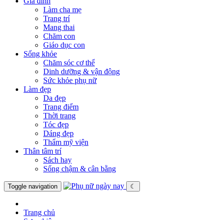
Gia đình
Làm cha mẹ
Trang trí
Mang thai
Chăm con
Giáo dục con
Sống khỏe
Chăm sóc cơ thể
Dinh dưỡng & vận động
Sức khỏe phụ nữ
Làm đẹp
Da đẹp
Trang điểm
Thời trang
Tóc đẹp
Dáng đẹp
Thẩm mỹ viện
Thân tâm trí
Sách hay
Sống chậm & cân bằng
Toggle navigation
☾
Trang chủ