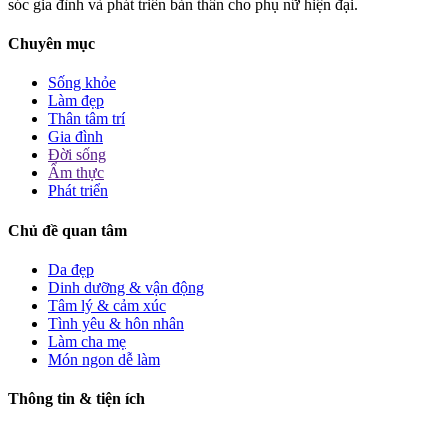
sóc gia đình và phát triển bản thân cho phụ nữ hiện đại.
Chuyên mục
Sống khỏe
Làm đẹp
Thân tâm trí
Gia đình
Đời sống
Ẩm thực
Phát triển
Chủ đề quan tâm
Da đẹp
Dinh dưỡng & vận động
Tâm lý & cảm xúc
Tình yêu & hôn nhân
Làm cha mẹ
Món ngon dễ làm
Thông tin & tiện ích
Giới thiệu