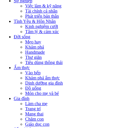
Sự nghiệp
Việc làm & kỹ năng
Tài chính cá nhân
Phát triển bản thân
Tình Yêu & Hôn Nhân
Kinh nghiệm cưới
Tâm lý & cảm xúc
Đời sống
Mẹo hay
Khám phá
Handmade
Thư giãn
Tiêu dùng thông thái
Ẩm thực
Vào bếp
Khám phá ẩm thực
Dinh dưỡng gia đình
Đồ uống
Món cho mẹ và bé
Gia đình
Làm cha mẹ
Trang trí
Mang thai
Chăm con
Giáo dục con