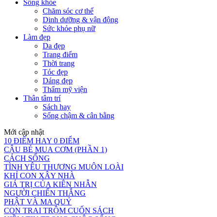
Sống khỏe
Chăm sóc cơ thể
Dinh dưỡng & vận động
Sức khỏe phụ nữ
Làm đẹp
Da đẹp
Trang điểm
Thời trang
Tóc đẹp
Dáng đẹp
Thẩm mỹ viện
Thân tâm trí
Sách hay
Sống chậm & cân bằng
Mới cập nhật
10 ĐIỂM HAY 0 ĐIỂM
CẬU BÉ MUA CƠM (PHẦN 1)
CÁCH SỐNG
TÌNH YÊU THƯƠNG MUÔN LOÀI
KHỈ CON XÂY NHÀ
GIÁ TRỊ CỦA KIÊN NHẪN
NGƯỜI CHIẾN THẮNG
PHẬT VÀ MA QUỶ
CON TRAI TRỘM CUỐN SÁCH