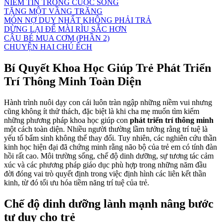
NIỀM TIN TRONG CUỘC SỐNG
TẶNG MỘT VẦNG TRĂNG
MÓN NỢ DUY NHẤT KHÔNG PHẢI TRẢ
DỪNG LẠI ĐỂ MÀI RÌU SẮC HƠN
CẬU BÉ MUA CƠM (PHẦN 2)
CHUYỆN HAI CHÚ ẾCH
Bí Quyết Khoa Học Giúp Trẻ Phát Triển
Trí Thông Minh Toàn Diện
Hành trình nuôi dạy con cái luôn tràn ngập những niềm vui nhưng
cũng không ít thử thách, đặc biệt là khi cha mẹ muốn tìm kiếm
những phương pháp khoa học giúp con
phát triển trí thông minh
một cách toàn diện. Nhiều người thường lầm tưởng rằng trí tuệ là
yếu tố bẩm sinh không thể thay đổi. Tuy nhiên, các nghiên cứu thần
kinh học hiện đại đã chứng minh rằng não bộ của trẻ em có tính đàn
hồi rất cao. Môi trường sống, chế độ dinh dưỡng, sự tương tác cảm
xúc và các phương pháp giáo dục phù hợp trong những năm đầu
đời đóng vai trò quyết định trong việc định hình các liên kết thần
kinh, từ đó tối ưu hóa tiềm năng trí tuệ của trẻ.
Chế độ dinh dưỡng lành mạnh nâng bước
tư duy cho trẻ