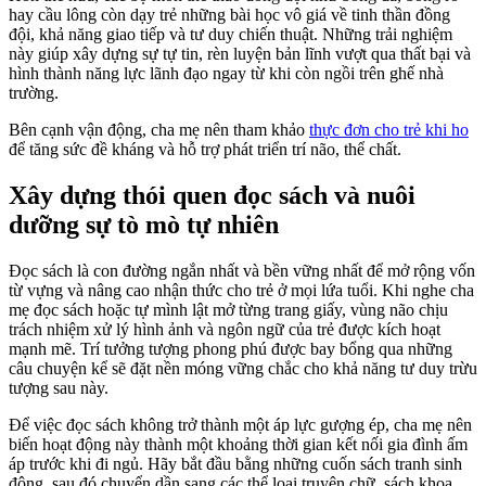
hay cầu lông còn dạy trẻ những bài học vô giá về tinh thần đồng
đội, khả năng giao tiếp và tư duy chiến thuật. Những trải nghiệm
này giúp xây dựng sự tự tin, rèn luyện bản lĩnh vượt qua thất bại và
hình thành năng lực lãnh đạo ngay từ khi còn ngồi trên ghế nhà
trường.
Bên cạnh vận động, cha mẹ nên tham khảo
thực đơn cho trẻ khi ho
để tăng sức đề kháng và hỗ trợ phát triển trí não, thể chất.
Xây dựng thói quen đọc sách và nuôi
dưỡng sự tò mò tự nhiên
Đọc sách là con đường ngắn nhất và bền vững nhất để mở rộng vốn
từ vựng và nâng cao nhận thức cho trẻ ở mọi lứa tuổi. Khi nghe cha
mẹ đọc sách hoặc tự mình lật mở từng trang giấy, vùng não chịu
trách nhiệm xử lý hình ảnh và ngôn ngữ của trẻ được kích hoạt
mạnh mẽ. Trí tưởng tượng phong phú được bay bổng qua những
câu chuyện kể sẽ đặt nền móng vững chắc cho khả năng tư duy trừu
tượng sau này.
Để việc đọc sách không trở thành một áp lực gượng ép, cha mẹ nên
biến hoạt động này thành một khoảng thời gian kết nối gia đình ấm
áp trước khi đi ngủ. Hãy bắt đầu bằng những cuốn sách tranh sinh
động, sau đó chuyển dần sang các thể loại truyện chữ, sách khoa