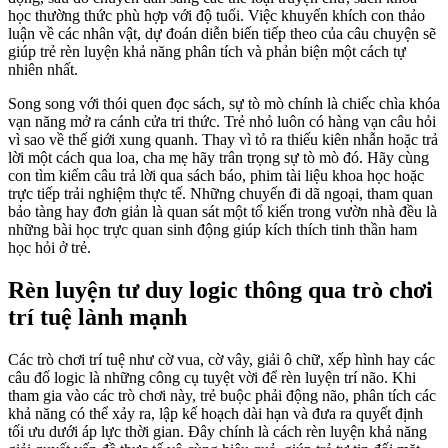
học thường thức phù hợp với độ tuổi. Việc khuyến khích con thảo
luận về các nhân vật, dự đoán diễn biến tiếp theo của câu chuyện sẽ
giúp trẻ rèn luyện khả năng phân tích và phản biện một cách tự
nhiên nhất.
Song song với thói quen đọc sách, sự tò mò chính là chiếc chìa khóa
vạn năng mở ra cánh cửa tri thức. Trẻ nhỏ luôn có hàng vạn câu hỏi
vì sao về thế giới xung quanh. Thay vì tỏ ra thiếu kiên nhẫn hoặc trả
lời một cách qua loa, cha mẹ hãy trân trọng sự tò mò đó. Hãy cùng
con tìm kiếm câu trả lời qua sách báo, phim tài liệu khoa học hoặc
trực tiếp trải nghiệm thực tế. Những chuyến đi dã ngoại, tham quan
bảo tàng hay đơn giản là quan sát một tổ kiến trong vườn nhà đều là
những bài học trực quan sinh động giúp kích thích tinh thần ham
học hỏi ở trẻ.
Rèn luyện tư duy logic thông qua trò chơi
trí tuệ lành mạnh
Các trò chơi trí tuệ như cờ vua, cờ vây, giải ô chữ, xếp hình hay các
câu đố logic là những công cụ tuyệt vời để rèn luyện trí não. Khi
tham gia vào các trò chơi này, trẻ buộc phải động não, phân tích các
khả năng có thể xảy ra, lập kế hoạch dài hạn và đưa ra quyết định
tối ưu dưới áp lực thời gian. Đây chính là cách rèn luyện khả năng