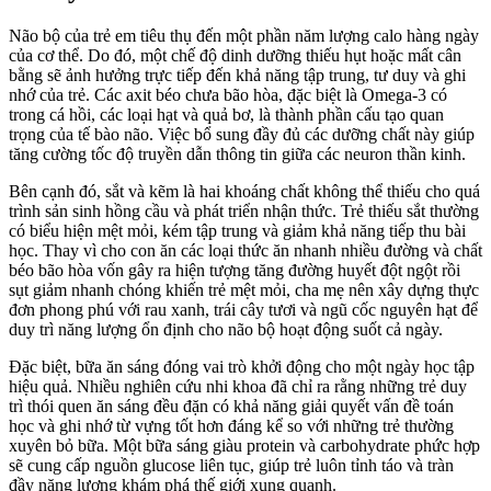
Não bộ của trẻ em tiêu thụ đến một phần năm lượng calo hàng ngày
của cơ thể. Do đó, một chế độ dinh dưỡng thiếu hụt hoặc mất cân
bằng sẽ ảnh hưởng trực tiếp đến khả năng tập trung, tư duy và ghi
nhớ của trẻ. Các axit béo chưa bão hòa, đặc biệt là Omega-3 có
trong cá hồi, các loại hạt và quả bơ, là thành phần cấu tạo quan
trọng của tế bào não. Việc bổ sung đầy đủ các dưỡng chất này giúp
tăng cường tốc độ truyền dẫn thông tin giữa các neuron thần kinh.
Bên cạnh đó, sắt và kẽm là hai khoáng chất không thể thiếu cho quá
trình sản sinh hồng cầu và phát triển nhận thức. Trẻ thiếu sắt thường
có biểu hiện mệt mỏi, kém tập trung và giảm khả năng tiếp thu bài
học. Thay vì cho con ăn các loại thức ăn nhanh nhiều đường và chất
béo bão hòa vốn gây ra hiện tượng tăng đường huyết đột ngột rồi
sụt giảm nhanh chóng khiến trẻ mệt mỏi, cha mẹ nên xây dựng thực
đơn phong phú với rau xanh, trái cây tươi và ngũ cốc nguyên hạt để
duy trì năng lượng ổn định cho não bộ hoạt động suốt cả ngày.
Đặc biệt, bữa ăn sáng đóng vai trò khởi động cho một ngày học tập
hiệu quả. Nhiều nghiên cứu nhi khoa đã chỉ ra rằng những trẻ duy
trì thói quen ăn sáng đều đặn có khả năng giải quyết vấn đề toán
học và ghi nhớ từ vựng tốt hơn đáng kể so với những trẻ thường
xuyên bỏ bữa. Một bữa sáng giàu protein và carbohydrate phức hợp
sẽ cung cấp nguồn glucose liên tục, giúp trẻ luôn tỉnh táo và tràn
đầy năng lượng khám phá thế giới xung quanh.