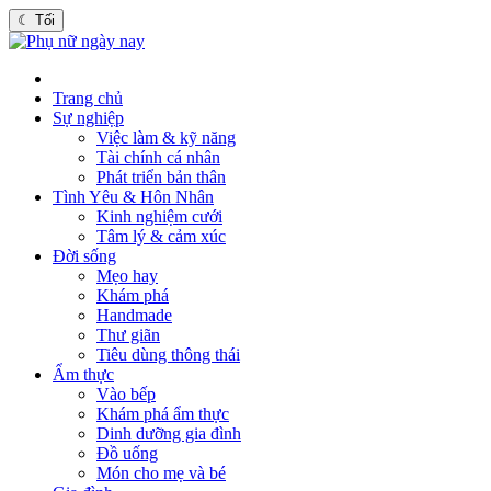
☾
Tối
Trang chủ
Sự nghiệp
Việc làm & kỹ năng
Tài chính cá nhân
Phát triển bản thân
Tình Yêu & Hôn Nhân
Kinh nghiệm cưới
Tâm lý & cảm xúc
Đời sống
Mẹo hay
Khám phá
Handmade
Thư giãn
Tiêu dùng thông thái
Ẩm thực
Vào bếp
Khám phá ẩm thực
Dinh dưỡng gia đình
Đồ uống
Món cho mẹ và bé