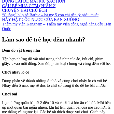
DỪNG LẠI ĐỂ MÀI RÌU SẮC HƠN
CẬU BÉ MUA CƠM (PHẦN 2)
CHUYỆN HAI CHÚ ẾCH
“Cuồng” búp bê Barbie – bà mẹ 5 con chi tiền tỷ phẫu thuật
HÃY ĐẶT CỐC NƯỚC CỦA BẠN XUỐNG
Thẩm mỹ viện Kangnam – Thẩm mỹ viện công nghệ hàng đầu Hàn
Quốc
Làm sao để trẻ học đếm nhanh?
Đếm đồ vật trong nhà
Tập hợp những đồ vật nhỏ trong nhà như cúc áo, bút chì, ghim
giấy… vào một đống. Sau đó, phân loại chúng và cùng đếm với bé.
Chơi nhảy lò cò
Dùng phấn vẽ thành những ô nhỏ và cùng chơi nhảy lò cò với bé.
Nhảy đến ô nào, mẹ sẽ đọc to chữ số trong ô đó để bé bắt chước.
Chơi bài
Lọc những quân bài từ 2 đến 10 và chơi “cá lớn ăn cá bé”. Mỗi bên
úp một quân bài ngẫu nhiên, khi lật lên, quân bài của mẹ cao hơn là
mẹ thắng và ngược lại. Các bé rất thích được vui chơi. Cách này