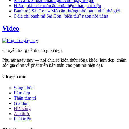
Sài Gòn: 3 quán cháo ngon cho ngày trở gió
Hướng dẫn các món ăn chữa bệnh bằng củ kiệu
Bánh mỳ Sài Gòn – Món ăn đường phố ngon nhất thế giới
6 địa chỉ bánh mì Sài Gòn “biến tấu” ngon nổi tiếng
Video
Chuyên trang dành cho phái đẹp.
Phụ nữ ngày nay — nơi chia sẻ kiến thức sống khỏe, làm đẹp, chăm
sóc gia đình và phát triển bản thân cho phụ nữ hiện đại.
Chuyên mục
Sống khỏe
Làm đẹp
Thân tâm trí
Gia đình
Đời sống
Ẩm thực
Phát triển