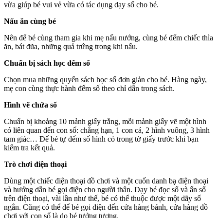
vừa giúp bé vui vẻ vừa có tác dụng dạy số cho bé.
Nấu ăn cùng bé
Nên để bé cùng tham gia khi mẹ nấu nướng, cùng bé đếm chiếc thìa
ăn, bát đũa, những quả trứng trong khi nấu.
Chuẩn bị sách học đếm số
Chọn mua những quyển sách học số đơn giản cho bé. Hàng ngày,
mẹ con cùng thực hành đếm số theo chỉ dẫn trong sách.
Hình vẽ chứa số
Chuẩn bị khoảng 10 mảnh giấy trắng, mỗi mảnh giẩy vẽ một hình
có liên quan đến con số: chẳng hạn, 1 con cá, 2 hình vuông, 3 hình
tam giác… Để bé tự đếm số hình có trong tờ giấy trước khi bạn
kiểm tra kết quả.
Trò chơi điện thoại
Dùng một chiếc điện thoại đồ chơi và một cuốn danh bạ điện thoại
và hướng dẫn bé gọi điện cho người thân. Dạy bé đọc số và ấn số
trên điện thoại, vài lần như thế, bé có thể thuộc được một dãy số
ngắn. Cũng có thể để bé gọi điện đến cửa hàng bánh, cửa hàng đồ
chơi với con số là do bé tưởng tượng.