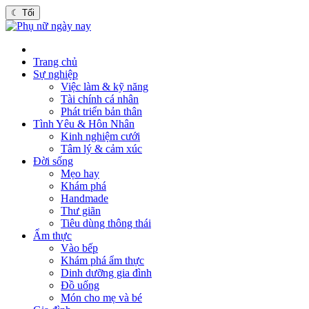
☾
Tối
Trang chủ
Sự nghiệp
Việc làm & kỹ năng
Tài chính cá nhân
Phát triển bản thân
Tình Yêu & Hôn Nhân
Kinh nghiệm cưới
Tâm lý & cảm xúc
Đời sống
Mẹo hay
Khám phá
Handmade
Thư giãn
Tiêu dùng thông thái
Ẩm thực
Vào bếp
Khám phá ẩm thực
Dinh dưỡng gia đình
Đồ uống
Món cho mẹ và bé