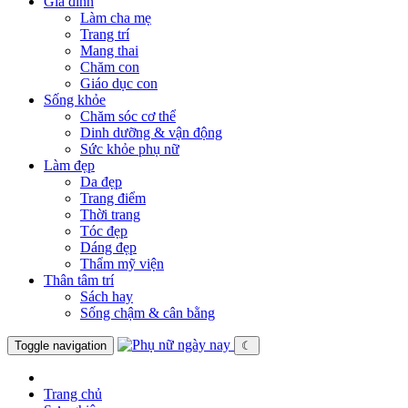
Gia đình
Làm cha mẹ
Trang trí
Mang thai
Chăm con
Giáo dục con
Sống khỏe
Chăm sóc cơ thể
Dinh dưỡng & vận động
Sức khỏe phụ nữ
Làm đẹp
Da đẹp
Trang điểm
Thời trang
Tóc đẹp
Dáng đẹp
Thẩm mỹ viện
Thân tâm trí
Sách hay
Sống chậm & cân bằng
Toggle navigation
☾
Trang chủ