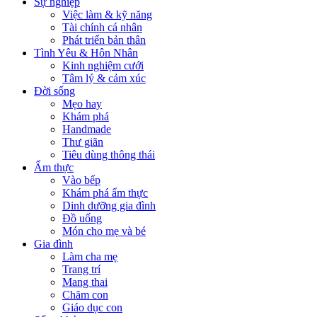
Sự nghiệp
Việc làm & kỹ năng
Tài chính cá nhân
Phát triển bản thân
Tình Yêu & Hôn Nhân
Kinh nghiệm cưới
Tâm lý & cảm xúc
Đời sống
Mẹo hay
Khám phá
Handmade
Thư giãn
Tiêu dùng thông thái
Ẩm thực
Vào bếp
Khám phá ẩm thực
Dinh dưỡng gia đình
Đồ uống
Món cho mẹ và bé
Gia đình
Làm cha mẹ
Trang trí
Mang thai
Chăm con
Giáo dục con