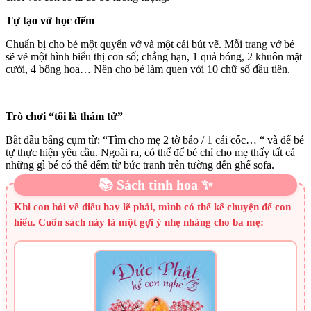
Tự tạo vở học đếm
Chuẩn bị cho bé một quyển vở và một cái bút vẽ. Mỗi trang vở bé
sẽ vẽ một hình biểu thị con số; chẳng hạn, 1 quả bóng, 2 khuôn mặt
cười, 4 bông hoa… Nên cho bé làm quen với 10 chữ số đầu tiên.
Trò chơi “tôi là thám tử”
Bắt đầu bằng cụm từ: “Tìm cho mẹ 2 tờ báo / 1 cái cốc… “ và để bé
tự thực hiện yêu cầu. Ngoài ra, có thể để bé chỉ cho mẹ thấy tất cả
những gì bé có thể đếm từ bức tranh trên tường đến ghế sofa.
📚 Sách tinh hoa ✨
Khi con hỏi về điều hay lẽ phải, mình có thể kể chuyện để con
hiểu. Cuốn sách này là một gợi ý nhẹ nhàng cho ba mẹ: