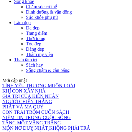
Sống khỏe
Chăm sóc cơ thể
Dinh dưỡng & vận động
Sức khỏe phụ nữ
Làm đẹp
Da đẹp
Trang điểm
Thời trang
Tóc đẹp
Dáng đẹp
Thẩm mỹ viện
Thân tâm trí
Sách hay
Sống chậm & cân bằng
Mới cập nhật
TÌNH YÊU THƯƠNG MUÔN LOÀI
KHỈ CON XÂY NHÀ
GIÁ TRỊ CỦA KIÊN NHẪN
NGƯỜI CHIẾN THẮNG
PHẬT VÀ MA QUỶ
CON TRAI TRỘM CUỐN SÁCH
NIỀM TIN TRONG CUỘC SỐNG
TẶNG MỘT VẦNG TRĂNG
MÓN NỢ DUY NHẤT KHÔNG PHẢI TRẢ