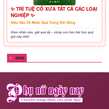
✨ TRÍ TUỆ CỔ XƯA TẤT CẢ CÁC LOẠI
NGHIỆP ✨
Hiểu Sâu Về Nhân Quả Trong Đời Sống
Gieo nhân nào, gặt quả ấy – cùng con học bài học quý
giá này nhé!
VIDEO