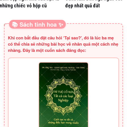
những chiếc vỏ hộp cũ
đẹp nhất quả đất
📚 Sách tinh hoa ✨
SÁCH HAY CHO BA MẸ
Khi con bắt đầu đặt câu hỏi ‘Tại sao?’, đó là lúc ba mẹ
có thể chia sẻ những bài học về nhân quả một cách nhẹ
nhàng. Đây là một cuốn sách đáng đọc: