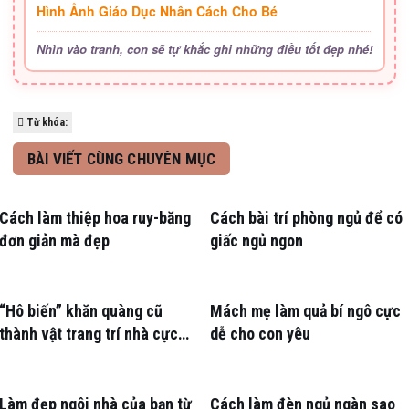
Hình Ảnh Giáo Dục Nhân Cách Cho Bé
Nhìn vào tranh, con sẽ tự khắc ghi những điều tốt đẹp nhé!
Từ khóa:
BÀI VIẾT CÙNG CHUYÊN MỤC
Cách làm thiệp hoa ruy-băng
Cách bài trí phòng ngủ để có
đơn giản mà đẹp
giấc ngủ ngon
“Hô biến” khăn quàng cũ
Mách mẹ làm quả bí ngô cực
thành vật trang trí nhà cực
dễ cho con yêu
đỉnh
Làm đẹp ngôi nhà của bạn từ
Cách làm đèn ngủ ngàn sao