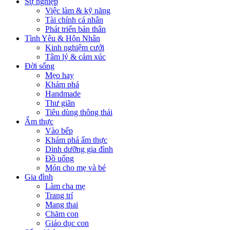
Sự nghiệp
Việc làm & kỹ năng
Tài chính cá nhân
Phát triển bản thân
Tình Yêu & Hôn Nhân
Kinh nghiệm cưới
Tâm lý & cảm xúc
Đời sống
Mẹo hay
Khám phá
Handmade
Thư giãn
Tiêu dùng thông thái
Ẩm thực
Vào bếp
Khám phá ẩm thực
Dinh dưỡng gia đình
Đồ uống
Món cho mẹ và bé
Gia đình
Làm cha mẹ
Trang trí
Mang thai
Chăm con
Giáo dục con