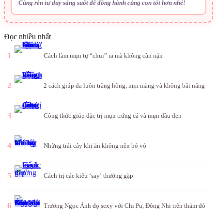
Cùng rèn tư duy sáng suốt để đồng hành cùng con tốt hơn nhé!
Đọc nhiều nhất
1
Cách làm mụn tự “chui” ra mà không cần nặn
2
2 cách giúp da luôn trắng hồng, mịn màng và không bắt nắng
3
Công thức giúp đặc trị mụn trứng cá và mụn đầu đen
4
Những trái cây khi ăn không nên bỏ vỏ
5
Cách trị các kiểu ‘say’ thường gặp
6
Trương Ngọc Ánh đọ sexy với Chi Pu, Đông Nhi trên thảm đỏ