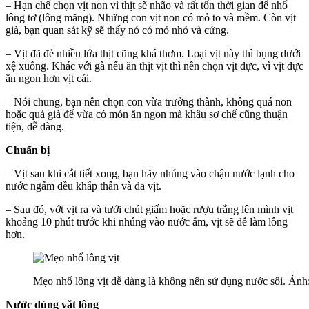
– Hạn chế chọn vịt non vì thịt sẽ nhão và rất tốn thời gian để nhổ
lông tơ (lông măng). Những con vịt non có mỏ to và mềm. Còn vịt
già, bạn quan sát kỹ sẽ thấy nó có mỏ nhỏ và cứng.
– Vịt đã đẻ nhiều lứa thịt cũng khá thơm. Loại vịt này thì bụng dưới
xệ xuống. Khác với gà nếu ăn thịt vịt thì nên chọn vịt đực, vì vịt đực
ăn ngon hơn vịt cái.
– Nói chung, bạn nên chọn con vừa trưởng thành, không quá non
hoặc quá già để vừa có món ăn ngon mà khâu sơ chế cũng thuận
tiện, dễ dàng.
Chuẩn bị
– Vịt sau khi cắt tiết xong, bạn hãy nhúng vào chậu nước lạnh cho
nước ngấm đều khắp thân và da vịt.
– Sau đó, vớt vịt ra và tưới chút giấm hoặc rượu trắng lên mình vịt
khoảng 10 phút trước khi nhúng vào nước ấm, vịt sẽ dễ làm lông
hơn.
Mẹo nhổ lông vịt dễ dàng là không nên sử dụng nước sôi. Ảnh:
Nước dùng vặt lông