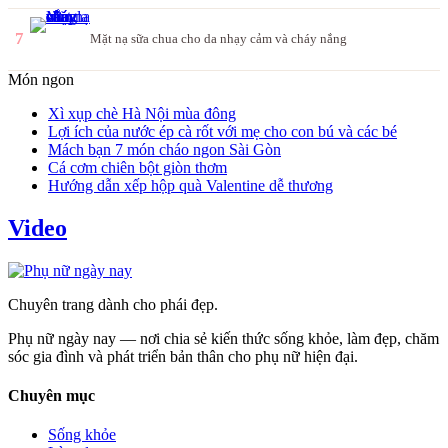
7
Mặt nạ sữa chua cho da nhạy cảm và cháy nắng
Món ngon
Xì xụp chè Hà Nội mùa đông
Lợi ích của nước ép cà rốt với mẹ cho con bú và các bé
Mách bạn 7 món cháo ngon Sài Gòn
Cá cơm chiên bột giòn thơm
Hướng dẫn xếp hộp quà Valentine dễ thương
Video
Chuyên trang dành cho phái đẹp.
Phụ nữ ngày nay — nơi chia sẻ kiến thức sống khỏe, làm đẹp, chăm
sóc gia đình và phát triển bản thân cho phụ nữ hiện đại.
Chuyên mục
Sống khỏe