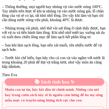
– Thông thường, mọi người hay nhúng vịt vào nước nóng 100ºC.
Tuy nhiên trên thực tế khi ta nhúng vịt vào nước nóng già, lỗ chân
lông của vịt sẽ co lại, rất khó nhổ lông. Do vậy khi làm vịt bạn chỉ
cần dùng nước nóng vừa phải, khoảng 40ºC là được.
– Nhúng trong vài phút, nhổ thử vài sợi lông ở cánh thấy được, bạn
vớt vịt ra và tiến hành làm lông. Khi nhổ nhớ miết tay xuống sát da
và xuôi theo chiều lông mọc để làm sạch hết phần lông tơ.
– Sau khi làm sạch lông, bạn nên xát muối, rửa nhiều nước để vịt
sạch hơn.
– Trước khi chế biến, bạn hãy cho cả con vịt vào ngâm với nước lã
trong khoảng 20 phút để thịt vịt trắng tươi, như vậy món ăn cũng
hấp dẫnhơn.
Theo Eva
📚 Sách tinh hoa ✨
Muốn con tự tin, hãy bắt đầu từ chính mình. Những câu nói
hay trong cuốn sách này sẽ là nguồn cảm hứng để ba mẹ sống
mẫu mực và truyền năng lượng tích cực cho con.