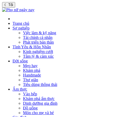
☾
Tối
Trang chủ
Sự nghiệp
Việc làm & kỹ năng
Tài chính cá nhân
Phát triển bản thân
Tình Yêu & Hôn Nhân
Kinh nghiệm cưới
Tâm lý & cảm xúc
Đời sống
Mẹo hay
Khám phá
Handmade
Thư giãn
Tiêu dùng thông thái
Ẩm thực
Vào bếp
Khám phá ẩm thực
Dinh dưỡng gia đình
Đồ uống
Món cho mẹ và bé