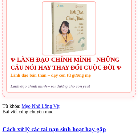
✨ LÃNH ĐẠO CHÍNH MÌNH - NHỮNG
CÂU NÓI HAY THAY ĐỔI CUỘC ĐỜI ✨
Lãnh đạo bản thân – dạy con từ gương mẹ
Lãnh đạo chính mình – soi đường cho con yêu!
Từ khóa:
Mẹo Nhổ Lông Vịt
Bài viết cùng chuyên mục
Cách xử lý các tai nạn sinh hoạt hay gặp