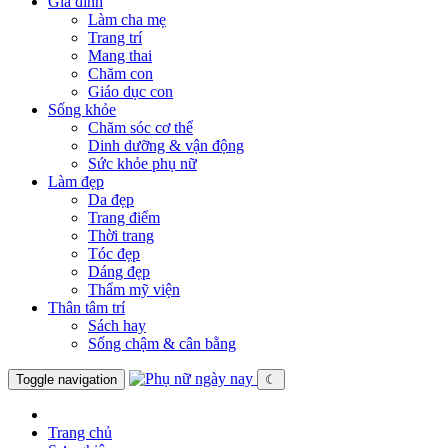
Gia đình
Làm cha mẹ
Trang trí
Mang thai
Chăm con
Giáo dục con
Sống khỏe
Chăm sóc cơ thể
Dinh dưỡng & vận động
Sức khỏe phụ nữ
Làm đẹp
Da đẹp
Trang điểm
Thời trang
Tóc đẹp
Dáng đẹp
Thẩm mỹ viện
Thân tâm trí
Sách hay
Sống chậm & cân bằng
Toggle navigation
☾
Trang chủ