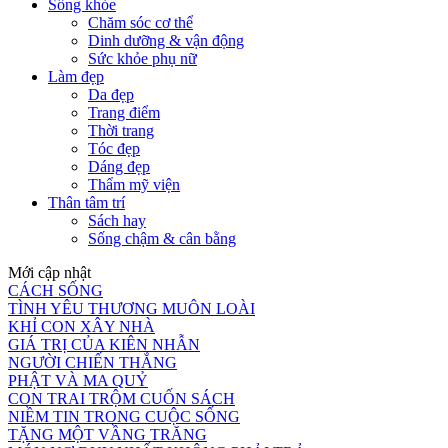
Sống khỏe
Chăm sóc cơ thể
Dinh dưỡng & vận động
Sức khỏe phụ nữ
Làm đẹp
Da đẹp
Trang điểm
Thời trang
Tóc đẹp
Dáng đẹp
Thẩm mỹ viện
Thân tâm trí
Sách hay
Sống chậm & cân bằng
Mới cập nhật
CÁCH SỐNG
TÌNH YÊU THƯƠNG MUÔN LOÀI
KHỈ CON XÂY NHÀ
GIÁ TRỊ CỦA KIÊN NHẪN
NGƯỜI CHIẾN THẮNG
PHẬT VÀ MA QUỶ
CON TRAI TRỘM CUỐN SÁCH
NIỀM TIN TRONG CUỘC SỐNG
TẶNG MỘT VẦNG TRĂNG