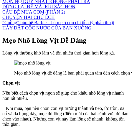
MÓN NỢ DUY NHẤT KHÔNG PHẢI TRẢ
DỪNG LẠI ĐỂ MÀI RÌU SẮC HƠN
CẬU BÉ MUA CƠM (PHẦN 2)
CHUYỆN HAI CHÚ ẾCH
“Cuồng” búp bê Barbie – bà mẹ 5 con chi tiền tỷ phẫu thuật
HÃY ĐẶT CỐC NƯỚC CỦA BẠN XUỐNG
Mẹo Nhổ Lông Vịt Dễ Dàng
Lông vịt thường khó làm và tốn nhiều thời gian hơn lông gà.
Mẹo nhổ lông vịt dễ dàng là bạn phải quan tâm đến cách chọn v
Chọn vịt
Nếu biết cách chọn vịt ngon sẽ giúp cho khâu nhổ lông vịt nhanh
hơn rất nhiều.
– Khi mua, bạn nên chọn con vịt trưởng thành và béo, ức tròn, da
cổ và da bụng dày, mọc đủ lông (điểm mút của hai cánh vừa đủ đan
chéo vào nhau). Nhưng con vịt này làm lông sẽ nhanh, không tốn
thời gian.