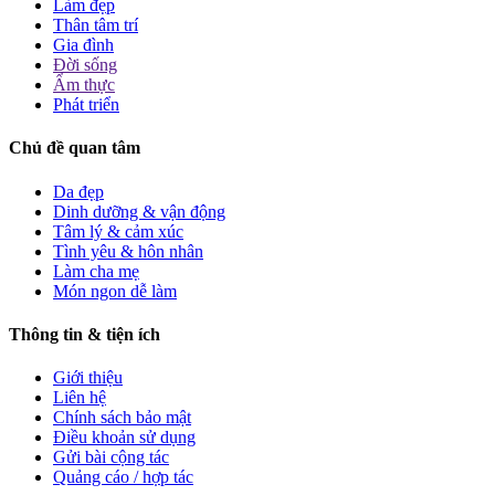
Làm đẹp
Thân tâm trí
Gia đình
Đời sống
Ẩm thực
Phát triển
Chủ đề quan tâm
Da đẹp
Dinh dưỡng & vận động
Tâm lý & cảm xúc
Tình yêu & hôn nhân
Làm cha mẹ
Món ngon dễ làm
Thông tin & tiện ích
Giới thiệu
Liên hệ
Chính sách bảo mật
Điều khoản sử dụng
Gửi bài cộng tác
Quảng cáo / hợp tác