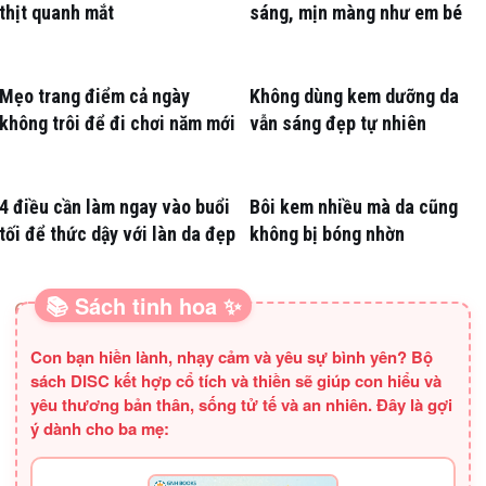
thịt quanh mắt
sáng, mịn màng như em bé
Mẹo trang điểm cả ngày
Không dùng kem dưỡng da
không trôi để đi chơi năm mới
vẫn sáng đẹp tự nhiên
4 điều cần làm ngay vào buổi
Bôi kem nhiều mà da cũng
tối để thức dậy với làn da đẹp
không bị bóng nhờn
📚 Sách tinh hoa ✨
SÁCH HAY CHO BA MẸ
Con bạn hiền lành, nhạy cảm và yêu sự bình yên? Bộ
sách DISC kết hợp cổ tích và thiền sẽ giúp con hiểu và
yêu thương bản thân, sống tử tế và an nhiên. Đây là gợi
ý dành cho ba mẹ: