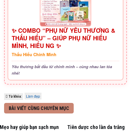
✨ COMBO “PHỤ NỮ YÊU THƯƠNG &
THẤU HIỂU” – GIÚP PHỤ NỮ HIỂU
MÌNH, HIỂU NG ✨
Thấu Hiểu Chính Mình
Yêu thương bắt đầu từ chính mình – cùng nhau lan tỏa
nhé!
Làm đẹp
Từ khóa:
BÀI VIẾT CÙNG CHUYÊN MỤC
Mẹo hay giúp bạn sạch mụn
Tiên dược cho làn da trắng