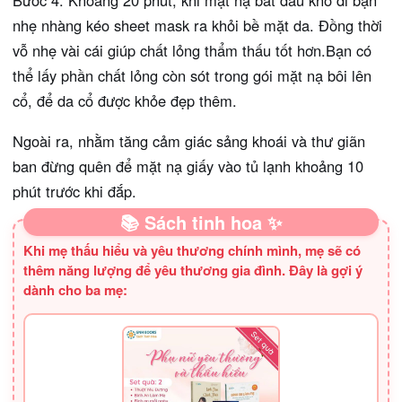
Bước 4: Khoảng 20 phút, khi mặt nạ bắt đầu khô đi bạn
nhẹ nhàng kéo sheet mask ra khỏi bề mặt da. Đồng thời
vỗ nhẹ vài cái giúp chất lỏng thẩm thấu tốt hơn.Bạn có
thể lấy phần chất lỏng còn sót trong gói mặt nạ bôi lên
cổ, để da cổ được khỏe đẹp thêm.
Ngoài ra, nhằm tăng cảm giác sảng khoái và thư giãn
ban đừng quên để mặt nạ giấy vào tủ lạnh khoảng 10
phút trước khi đắp.
📚 Sách tinh hoa ✨
Khi mẹ thấu hiểu và yêu thương chính mình, mẹ sẽ có
thêm năng lượng để yêu thương gia đình. Đây là gợi ý
dành cho ba mẹ: