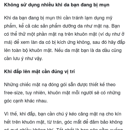
Không sử dụng nhiều khi da bạn đang bị mụn
Khi da bạn đang bị mụn thì cần tránh lạm dụng mỹ
phẩm, kể cả các sản phẩm dưỡng da như mặt nạ. Bạn
có thể thử một phần mặt nạ trên khuôn mặt (ví dụ như ở
má) để xem làn da có bị kích ứng không, sau đó hãy đắp
lên toàn bộ khuôn mặt. Nếu da mặt bạn là da dầu cũng
cần lưu ý như vậy.
Khi đắp lên mặt cần đúng vị trí
Những chiếc mặt nạ đóng gói sẵn được thiết kế theo
free-size, tuy nhiên, khuôn mặt mỗi người sẽ có những
góc cạnh khác nhau.
Vì thế, khi đắp, bạn cần chú ý kéo căng mặt nạ cho kín
hết trên khuôn mặt, từ trán, góc mắt để đảm bảo không
có quá nhiều không khí. Tốt nhất là bạn nên nằm xuống