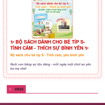
✨ BỘ SÁCH DÀNH CHO BÉ TÍP S-
TÌNH CẢM - THÍCH SỰ BÌNH YÊN ✨
Bộ sách cho bé típ S - Tình cảm, yêu bình yên
Nuôi con bằng sự dịu dàng - mỗi ngày một chút an yên
ba mẹ nhé!
VIDEO