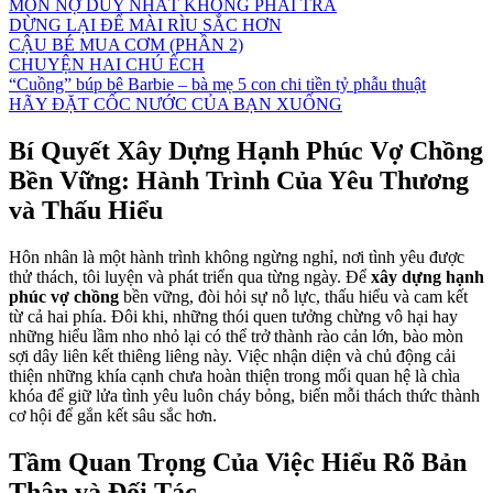
MÓN NỢ DUY NHẤT KHÔNG PHẢI TRẢ
DỪNG LẠI ĐỂ MÀI RÌU SẮC HƠN
CẬU BÉ MUA CƠM (PHẦN 2)
CHUYỆN HAI CHÚ ẾCH
“Cuồng” búp bê Barbie – bà mẹ 5 con chi tiền tỷ phẫu thuật
HÃY ĐẶT CỐC NƯỚC CỦA BẠN XUỐNG
Bí Quyết Xây Dựng Hạnh Phúc Vợ Chồng
Bền Vững: Hành Trình Của Yêu Thương
và Thấu Hiểu
Hôn nhân là một hành trình không ngừng nghỉ, nơi tình yêu được
thử thách, tôi luyện và phát triển qua từng ngày. Để
xây dựng hạnh
phúc vợ chồng
bền vững, đòi hỏi sự nỗ lực, thấu hiểu và cam kết
từ cả hai phía. Đôi khi, những thói quen tưởng chừng vô hại hay
những hiểu lầm nho nhỏ lại có thể trở thành rào cản lớn, bào mòn
sợi dây liên kết thiêng liêng này. Việc nhận diện và chủ động cải
thiện những khía cạnh chưa hoàn thiện trong mối quan hệ là chìa
khóa để giữ lửa tình yêu luôn cháy bỏng, biến mỗi thách thức thành
cơ hội để gắn kết sâu sắc hơn.
Tầm Quan Trọng Của Việc Hiểu Rõ Bản
Thân và Đối Tác