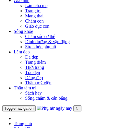
Gia đình
Làm cha mẹ
Trang trí
Mang thai
Chăm con
Giáo dục con
Sống khỏe
Chăm sóc cơ thể
Dinh dưỡng & vận động
Sức khỏe phụ nữ
Làm đẹp
Da đẹp
Trang điểm
Thời trang
Tóc đẹp
Dáng đẹp
Thẩm mỹ viện
Thân tâm trí
Sách hay
Sống chậm & cân bằng
Toggle navigation
☾
Trang chủ