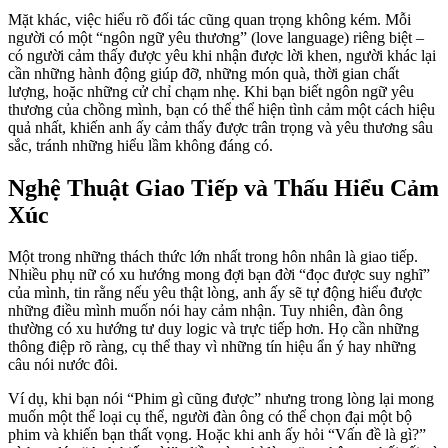
Mặt khác, việc hiểu rõ đối tác cũng quan trọng không kém. Mỗi
người có một “ngôn ngữ yêu thương” (love language) riêng biệt –
có người cảm thấy được yêu khi nhận được lời khen, người khác lại
cần những hành động giúp đỡ, những món quà, thời gian chất
lượng, hoặc những cử chỉ chạm nhẹ. Khi bạn biết ngôn ngữ yêu
thương của chồng mình, bạn có thể thể hiện tình cảm một cách hiệu
quả nhất, khiến anh ấy cảm thấy được trân trọng và yêu thương sâu
sắc, tránh những hiểu lầm không đáng có.
Nghệ Thuật Giao Tiếp và Thấu Hiểu Cảm
Xúc
Một trong những thách thức lớn nhất trong hôn nhân là giao tiếp.
Nhiều phụ nữ có xu hướng mong đợi bạn đời “đọc được suy nghĩ”
của mình, tin rằng nếu yêu thật lòng, anh ấy sẽ tự động hiểu được
những điều mình muốn nói hay cảm nhận. Tuy nhiên, đàn ông
thường có xu hướng tư duy logic và trực tiếp hơn. Họ cần những
thông điệp rõ ràng, cụ thể thay vì những tín hiệu ẩn ý hay những
câu nói nước đôi.
Ví dụ, khi bạn nói “Phim gì cũng được” nhưng trong lòng lại mong
muốn một thể loại cụ thể, người đàn ông có thể chọn đại một bộ
phim và khiến bạn thất vọng. Hoặc khi anh ấy hỏi “Vấn đề là gì?”