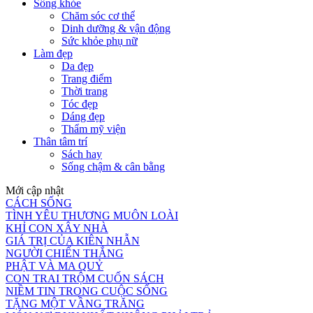
Sống khỏe
Chăm sóc cơ thể
Dinh dưỡng & vận động
Sức khỏe phụ nữ
Làm đẹp
Da đẹp
Trang điểm
Thời trang
Tóc đẹp
Dáng đẹp
Thẩm mỹ viện
Thân tâm trí
Sách hay
Sống chậm & cân bằng
Mới cập nhật
CÁCH SỐNG
TÌNH YÊU THƯƠNG MUÔN LOÀI
KHỈ CON XÂY NHÀ
GIÁ TRỊ CỦA KIÊN NHẪN
NGƯỜI CHIẾN THẮNG
PHẬT VÀ MA QUỶ
CON TRAI TRỘM CUỐN SÁCH
NIỀM TIN TRONG CUỘC SỐNG
TẶNG MỘT VẦNG TRĂNG