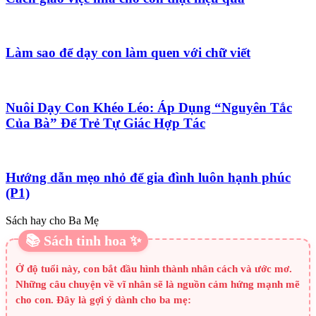
Làm sao để dạy con làm quen với chữ viết
Nuôi Dạy Con Khéo Léo: Áp Dụng “Nguyên Tắc
Của Bà” Để Trẻ Tự Giác Hợp Tác
Hướng dẫn mẹo nhỏ để gia đình luôn hạnh phúc
(P1)
Sách hay cho Ba Mẹ
📚 Sách tinh hoa ✨
Ở độ tuổi này, con bắt đầu hình thành nhân cách và ước mơ.
Những câu chuyện về vĩ nhân sẽ là nguồn cảm hứng mạnh mẽ
cho con. Đây là gợi ý dành cho ba mẹ: