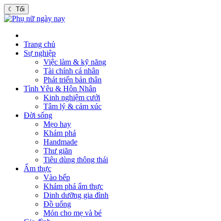
☾
Tối
Trang chủ
Sự nghiệp
Việc làm & kỹ năng
Tài chính cá nhân
Phát triển bản thân
Tình Yêu & Hôn Nhân
Kinh nghiệm cưới
Tâm lý & cảm xúc
Đời sống
Mẹo hay
Khám phá
Handmade
Thư giãn
Tiêu dùng thông thái
Ẩm thực
Vào bếp
Khám phá ẩm thực
Dinh dưỡng gia đình
Đồ uống
Món cho mẹ và bé