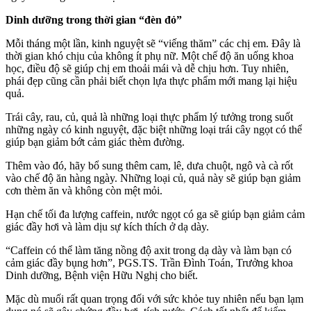
Dinh dưỡng trong thời gian “đèn đỏ”
Mỗi tháng một lần, kinh nguyệt sẽ “viếng thăm” các chị em. Đây là
thời gian khó chịu của không ít phụ nữ. Một chế độ ăn uống khoa
học, điều độ sẽ giúp chị em thoải mái và dễ chịu hơn. Tuy nhiên,
phái đẹp cũng cần phải biết chọn lựa thực phẩm mới mang lại hiệu
quả.
Trái cây, rau, củ, quả là những loại thực phẩm lý tưởng trong suốt
những ngày có kinh nguyệt, đặc biệt những loại trái cây ngọt có thể
giúp bạn giảm bớt cảm giác thèm đường.
Thêm vào đó, hãy bổ sung thêm cam, lê, dưa chuột, ngô và cà rốt
vào chế độ ăn hàng ngày. Những loại củ, quả này sẽ giúp bạn giảm
cơn thèm ăn và không còn mệt mỏi.
Hạn chế tối đa lượng caffein, nước ngọt có ga sẽ giúp bạn giảm cảm
giác đầy hơi và làm dịu sự kích thích ở dạ dày.
“Caffein có thể làm tăng nồng độ axit trong dạ dày và làm bạn có
cảm giác đầy bụng hơn”, PGS.TS. Trần Đình Toán, Trưởng khoa
Dinh dưỡng, Bệnh viện Hữu Nghị cho biết.
Mặc dù muối rất quan trọng đối với sức khỏe tuy nhiên nếu bạn lạm