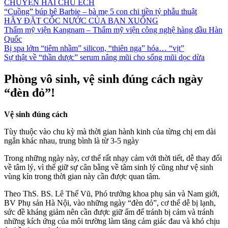
CHUYỆN HAI CHÚ ẾCH
“Cuồng” búp bê Barbie – bà mẹ 5 con chi tiền tỷ phẫu thuật
HÃY ĐẶT CỐC NƯỚC CỦA BẠN XUỐNG
Thẩm mỹ viện Kangnam – Thẩm mỹ viện công nghệ hàng đầu Hàn
Quốc
Bị spa lởm “tiêm nhầm” silicon, “thiên nga” hóa… “vịt”
Sự thật về “thần dược” serum nâng mũi cho sống mũi dọc dừa
Phòng vô sinh, vệ sinh đúng cách ngày
“đèn đỏ”!
Vệ sinh đúng cách
Tùy thuộc vào chu kỳ mà thời gian hành kinh của từng chị em dài
ngắn khác nhau, trung bình là từ 3-5 ngày
Trong những ngày này, cơ thể rất nhạy cảm với thời tiết, dễ thay đổi
về tâm lý, vì thế giữ sự cân bằng về tâm sinh lý cũng như vệ sinh
vùng kín trong thời gian này cần được quan tâm.
Theo ThS. BS. Lê Thế Vũ, Phó trưởng khoa phụ sản và Nam giới,
BV Phụ sản Hà Nội, vào những ngày “đèn đỏ”, cơ thể dễ bị lạnh,
sức đề kháng giảm nên cần được giữ ấm để tránh bị cảm và tránh
những kích ứng của môi trường làm tăng cảm giác đau và khó chịu