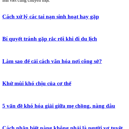
Bài viết cùng chuyên mục
Cách xử lý các tai nạn sinh hoạt hay gặp
Bí quyết tránh gặp rắc rối khi đi du lịch
Làm sao để cải cách văn hóa nơi công sở?
Khử mùi khó chịu của cơ thể
5 vấn đề khó hóa giải giữa mẹ chồng, nàng dâu
Cách nhận biết nàng không phải là người vợ tuyệt