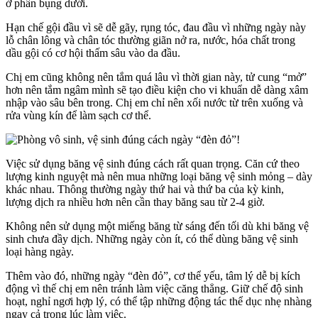
ở phần bụng dưới.
Hạn chế gội đầu vì sẽ dễ gãy, rụng tóc, đau đầu vì những ngày này
lỗ chân lông và chân tóc thường giãn nở ra, nước, hóa chất trong
dầu gội có cơ hội thấm sâu vào da đầu.
Chị em cũng không nên tắm quá lâu vì thời gian này, tử cung “mở”
hơn nên tắm ngâm mình sẽ tạo điều kiện cho vi khuẩn dễ dàng xâm
nhập vào sâu bên trong. Chị em chỉ nên xối nước từ trên xuống và
rửa vùng kín để làm sạch cơ thể.
Việc sử dụng băng vệ sinh đúng cách rất quan trọng. Căn cứ theo
lượng kinh nguyệt mà nên mua những loại băng vệ sinh mỏng – dày
khác nhau. Thông thường ngày thứ hai và thứ ba của kỳ kinh,
lượng dịch ra nhiều hơn nên cần thay băng sau từ 2-4 giờ.
Không nên sử dụng một miếng băng từ sáng đến tối dù khi băng vệ
sinh chưa đầy dịch. Những ngày còn ít, có thể dùng băng vệ sinh
loại hàng ngày.
Thêm vào đó, những ngày “đèn đỏ”, cơ thể yếu, tâm lý dễ bị kích
động vì thế chị em nên tránh làm việc căng thẳng. Giữ chế độ sinh
hoạt, nghỉ ngơi hợp lý, có thể tập những động tác thể dục nhẹ nhàng
ngay cả trong lúc làm việc.