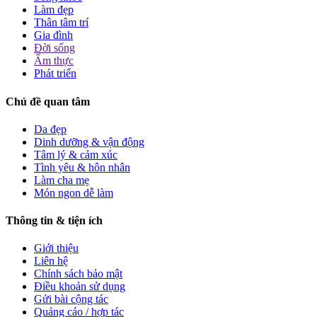
Làm đẹp
Thân tâm trí
Gia đình
Đời sống
Ẩm thực
Phát triển
Chủ đề quan tâm
Da đẹp
Dinh dưỡng & vận động
Tâm lý & cảm xúc
Tình yêu & hôn nhân
Làm cha mẹ
Món ngon dễ làm
Thông tin & tiện ích
Giới thiệu
Liên hệ
Chính sách bảo mật
Điều khoản sử dụng
Gửi bài cộng tác
Quảng cáo / hợp tác