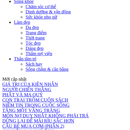
Sống khỏe
Chăm sóc cơ thể
Dinh dưỡng & vận động
Sức khỏe phụ nữ
Làm đẹp
Da đẹp
Trang điểm
Thời trang
Tóc đẹp
Dáng đẹp
Thẩm mỹ viện
Thân tâm trí
Sách hay
Sống chậm & cân bằng
Mới cập nhật
GIÁ TRỊ CỦA KIÊN NHẪN
NGƯỜI CHIẾN THẮNG
PHẬT VÀ MA QUỶ
CON TRAI TRỘM CUỐN SÁCH
NIỀM TIN TRONG CUỘC SỐNG
TẶNG MỘT VẦNG TRĂNG
MÓN NỢ DUY NHẤT KHÔNG PHẢI TRẢ
DỪNG LẠI ĐỂ MÀI RÌU SẮC HƠN
CẬU BÉ MUA CƠM (PHẦN 2)