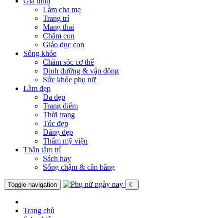
Gia đình
Làm cha mẹ
Trang trí
Mang thai
Chăm con
Giáo dục con
Sống khỏe
Chăm sóc cơ thể
Dinh dưỡng & vận động
Sức khỏe phụ nữ
Làm đẹp
Da đẹp
Trang điểm
Thời trang
Tóc đẹp
Dáng đẹp
Thẩm mỹ viện
Thân tâm trí
Sách hay
Sống chậm & cân bằng
Toggle navigation
☾
Trang chủ