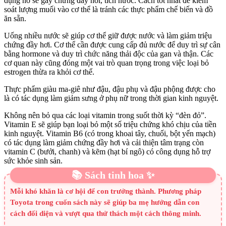
dụng nó sẽ gây chứng đầy hơi, tích nước. Cách tốt nhất để kiểm
soát lượng muối vào cơ thể là tránh các thực phẩm chế biến và đồ
ăn sẵn.
Uống nhiều nước sẽ giúp cơ thể giữ được nước và làm giảm triệu
chứng đầy hơi. Cơ thể cần được cung cấp đủ nước để duy trì sự cân
bằng hormone và duy trì chức năng thải độc của gan và thận. Các
cơ quan này cũng đóng một vai trò quan trọng trong việc loại bỏ
estrogen thừa ra khỏi cơ thể.
Thực phẩm giàu ma-giê như đậu, đậu phụ và đậu phộng được cho
là có tác dụng làm giảm sưng ở phụ nữ trong thời gian kinh nguyệt.
Không nên bỏ qua các loại vitamin trong suốt thời kỳ “đèn đỏ”.
Vitamin E sẽ giúp bạn loại bỏ một số triệu chứng khó chịu của tiền
kinh nguyệt. Vitamin B6 (có trong khoai tây, chuối, bột yến mạch)
có tác dụng làm giảm chứng đầy hơi và cải thiện tâm trạng còn
vitamin C (bưởi, chanh) và kẽm (hạt bí ngô) có công dụng hỗ trợ
sức khỏe sinh sản.
📚 Sách tinh hoa ✨
Mỗi khó khăn là cơ hội để con trưởng thành. Phương pháp
Toyota trong cuốn sách này sẽ giúp ba mẹ hướng dẫn con
cách đối diện và vượt qua thử thách một cách thông minh.