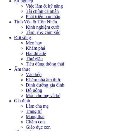
Sự nghiệp
Việc làm & kỹ năng
Tài chính cá nhân
Phát triển bản thân
Tình Yêu & Hôn Nhân
Kinh nghiệm cưới
Tâm lý & cảm xúc
Đời sống
Mẹo hay
Khám phá
Handmade
Thư giãn
Tiêu dùng thông thái
Ẩm thực
Vào bếp
Khám phá ẩm thực
Dinh dưỡng gia đình
Đồ uống
Món cho mẹ và bé
Gia đình
Làm cha mẹ
Trang trí
Mang thai
Chăm con
Giáo dục con