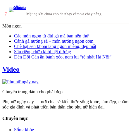
7
Mặt nạ sữa chua cho da nhạy cảm và cháy nắng
Món ngon
Các món ngon từ đùi gà mà bạn nên thử
Cánh gà nướng sả – món nướng ngon cơm
Chè hạt sen khoai lang ngon miệng, đẹp mắt
Sầu riêng chữa khỏi liệt dương
Đến Đội Cấn ăn bánh xèo, nem lụi “rẻ nhất Hà Nội”
Video
Chuyên trang dành cho phái đẹp.
Phụ nữ ngày nay — nơi chia sẻ kiến thức sống khỏe, làm đẹp, chăm
sóc gia đình và phát triển bản thân cho phụ nữ hiện đại.
Chuyên mục
Sống khỏe