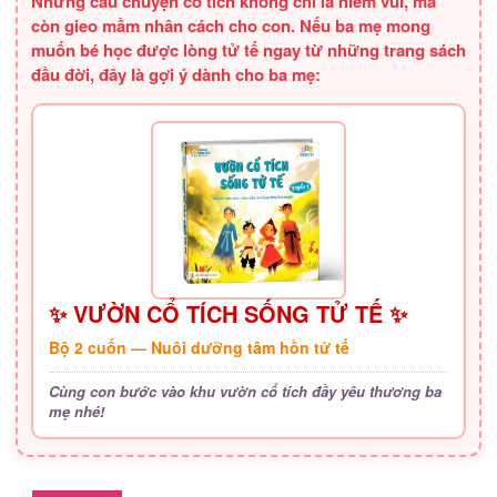
Những câu chuyện cổ tích không chỉ là niềm vui, mà
còn gieo mầm nhân cách cho con. Nếu ba mẹ mong
muốn bé học được lòng tử tế ngay từ những trang sách
đầu đời, đây là gợi ý dành cho ba mẹ:
✨ VƯỜN CỔ TÍCH SỐNG TỬ TẾ ✨
Bộ 2 cuốn — Nuôi dưỡng tâm hồn tử tế
Cùng con bước vào khu vườn cổ tích đầy yêu thương ba
mẹ nhé!