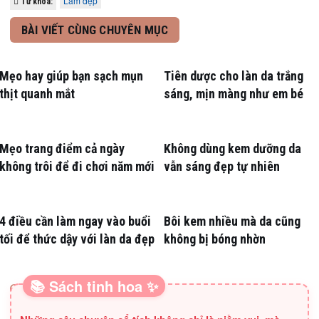
Làm đẹp
Từ khóa:
BÀI VIẾT CÙNG CHUYÊN MỤC
Mẹo hay giúp bạn sạch mụn
Tiên dược cho làn da trắng
thịt quanh mắt
sáng, mịn màng như em bé
Mẹo trang điểm cả ngày
Không dùng kem dưỡng da
không trôi để đi chơi năm mới
vẫn sáng đẹp tự nhiên
4 điều cần làm ngay vào buổi
Bôi kem nhiều mà da cũng
tối để thức dậy với làn da đẹp
không bị bóng nhờn
📚 Sách tinh hoa ✨
SÁCH HAY CHO BA MẸ