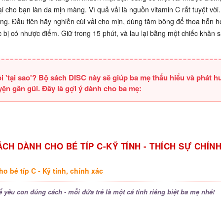
 cho bạn làn da mịn màng. Vì quả vải là nguồn vitamin C rất tuyệt vời.
bông. Đầu tiên hãy nghiền cùi vải cho mịn, dùng tăm bông để thoa hỗn h
bị có nhược điểm. Giữ trong 15 phút, và lau lại bằng một chiếc khăn 
ỏi 'tại sao'? Bộ sách DISC này sẽ giúp ba mẹ thấu hiểu và phát h
n gần gũi. Đây là gợi ý dành cho ba mẹ:
CH DÀNH CHO BÉ TÍP C-KỸ TÍNH - THÍCH SỰ CHÍN
o bé típ C - Kỹ tính, chính xác
 yêu con đúng cách - mỗi đứa trẻ là một cá tính riêng biệt ba mẹ nhé!