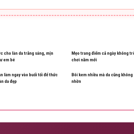
c cho làn da trắng sáng, mịn
Mẹo trang điểm cả ngày không trô
ư em bé
chơi năm mới
ần làm ngay vào buổi tối để thức
Bôi kem nhiều mà da cũng không 
làn da đẹp
nhờn