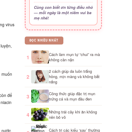
Cùng con biết ơn từng điều nhỏ
— mỗi ngày là một niềm vui ba
mẹ nhé!
ng virus
ĐỌC NHIỀU NHẤT
 luyện,
Cách làm mụn tự “chui” ra mà
1
không cần nặn
2 cách giúp da luôn trắng
ng muốn
2
hồng, mịn màng và không bắt
nắng
Công thức giúp đặc trị mụn
 còn để
3
trứng cá và mụn đầu đen
niacin
Những trái cây khi ăn không
4
nên bỏ vỏ
Cách trị các kiểu ‘say’ thường
, nước