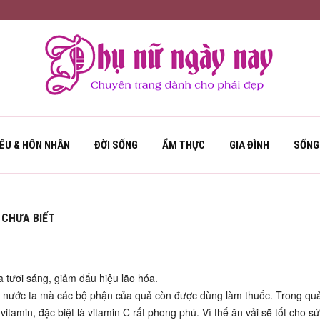
YÊU & HÔN NHÂN
ĐỜI SỐNG
ẨM THỰC
GIA ĐÌNH
SỐNG
 CHƯA BIẾT
a tươi sáng, giảm dấu hiệu lão hóa.
h ở nước ta mà các bộ phận của quả còn được dùng làm thuốc. Trong quả
tamin, đặc biệt là vitamin C rất phong phú. Vì thế ăn vải sẽ tốt cho s