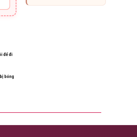
i để đi
bị bóng