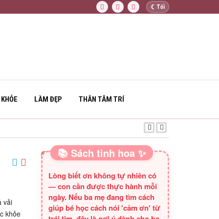
☾
Tối
 KHỎE
LÀM ĐẸP
THÂN TÂM TRÍ
CON TRAI TRỘM
📚 Sách tinh hoa ✨
SÁCH HAY CHO BA MẸ
Lòng biết ơn không tự nhiên có
— con cần được thực hành mỗi
ngày. Nếu ba mẹ đang tìm cách
 vải
giúp bé học cách nói 'cảm ơn' từ
ức khỏe
trái tim, đây là gợi ý dành cho ba