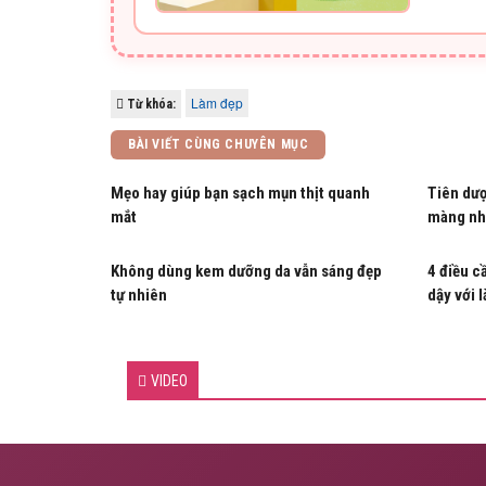
Làm đẹp
Từ khóa:
BÀI VIẾT CÙNG CHUYÊN MỤC
Mẹo hay giúp bạn sạch mụn thịt quanh
Tiên dượ
mắt
màng nh
Không dùng kem dưỡng da vẫn sáng đẹp
4 điều c
tự nhiên
dậy với 
VIDEO