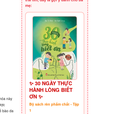
mẹ:
✨ 30 NGÀY THỰC
HÀNH LÒNG BIẾT
ƠN ✨
 hóa này
Bộ sách rèn phẩm chất - Tập
ược
1
tế bào da