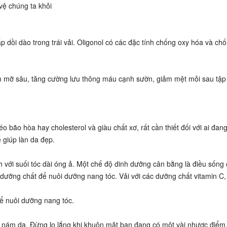
vệ chúng ta khỏi
ấp dồi dào trong trái vải. Oligonol có các đặc tính chống oxy hóa và chố
iảm mỡ sâu, tăng cường lưu thông máu cạnh sườn, giảm mệt mỏi sau tập
o bão hòa hay cholesterol và giàu chất xơ, rất cần thiết đối với ai đa
 giúp làn da đẹp.
với suối tóc dài óng ả. Một chế độ dinh dưỡng cân bằng là điều sống
dưỡng chất để nuôi dưỡng nang tóc. Vải với các dưỡng chất vitamin C, 
để nuôi dưỡng nang tóc.
 nám da. Đừng lo lắng khi khuôn mặt bạn đang có một vài nhược điểm