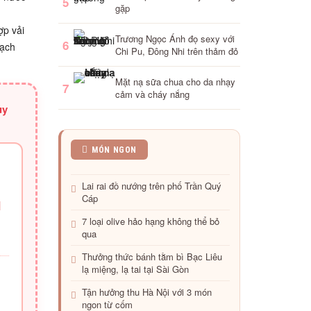
5
gặp
ợp vải
Trương Ngọc Ánh đọ sexy với
6
sạch
Chi Pu, Đông Nhi trên thảm đỏ
Mặt nạ sữa chua cho da nhạy
7
cảm và cháy nắng
uy
Những
MÓN NGON
món
ngon
Lai rai đồ nướng trên phố Trần Quý
Hà
Cáp
Nội
H
vào
7 loại olive hảo hạng không thể bỏ
thu
qua
Thưởng thức bánh tằm bì Bạc Liêu
lạ miệng, lạ tai tại Sài Gòn
Tận hưởng thu Hà Nội với 3 món
ngon từ cốm