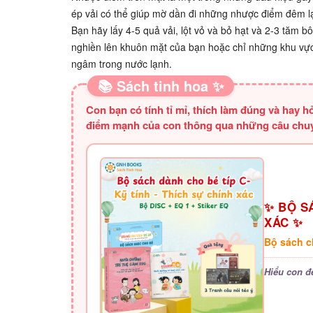
ép vải có thể giúp mờ dần đi những nhược điểm đêm lại
Bạn hãy lấy 4-5 quả vải, lột vỏ và bỏ hạt và 2-3 tăm 
nghiền lên khuôn mặt của bạn hoặc chỉ những khu vực 
ngâm trong nước lạnh.
📚 Sách tinh hoa ✨
Con bạn có tính tỉ mỉ, thích làm đúng và hay h
điểm mạnh của con thông qua những câu chuyệ
✨ BỘ SÁ
XÁC ✨
Bộ sách ch
Hiểu con để