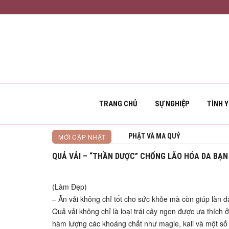
TRANG CHỦ
SỰ NGHIỆP
TÌNH 
PHẬT VÀ MA QUỶ
MỚI CẬP NHẬT
QUẢ VẢI – “THẦN DƯỢC” CHỐNG LÃO HÓA DA BẠN
(Làm Đẹp)
– Ăn vải không chỉ tốt cho sức khỏe mà còn giúp làn d
Quả vải không chỉ là loại trái cây ngon được ưa thíc
hàm lượng các khoáng chất như magie, kali và một số vi