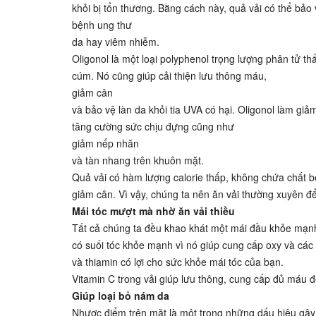
khỏi bị tổn thương. Bằng cách này, quả vải có thể bảo 
bệnh ung thư
da hay viêm nhiễm.
Oligonol là một loại polyphenol trọng lượng phân tử th
cúm. Nó cũng giúp cải thiện lưu thông máu,
giảm cân
và bảo vệ làn da khỏi tia UVA có hại. Oligonol làm g
tăng cường sức chịu đựng cũng như
giảm nếp nhăn
và tàn nhang trên khuôn mặt.
Quả vải có hàm lượng calorie thấp, không chứa chất bé
giảm cân. Vì vậy, chúng ta nên ăn vải thường xuyên để
Mái tóc mượt mà nhờ ăn vải thiều
Tất cả chúng ta đều khao khát một mái đầu khỏe mạnh 
có suối tóc khỏe mạnh vì nó giúp cung cấp oxy và các 
và thiamin có lợi cho sức khỏe mái tóc của bạn.
Vitamin C trong vải giúp lưu thông, cung cấp đủ máu 
Giúp loại bỏ nám da
Nhược điểm trên mặt là một trong những dấu hiệu gây