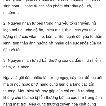
sinh hoạt… hoặc từ các sản phẩm như dầu gội, xả,
nhuộm…
2. Nguyên nhân từ bên trong như yếu tố di truyền, rối
loạn nội tiết, chế độ ăn, thiếu máu, thiếu các yếu tố vi
lượng như các vitamine, kẽm… Bên cạnh đó, yếu tố thần
kinh, tinh thần ảnh hưởng rất nhiều đến sức khỏe của da
đầu và tóc.
3. Nguyên nhân từ sự bất thường của da đầu như nhiễm
nấm, quá nhờn…
Ngay cả gội đầu nhiều lần trong ngày, sấy tóc, để tóc ướt
mà đi ngủ hoặc phơi nắng cũng làm gia tăng các tổn
thương. Một thiếu sót hay gặp của chị em là ra nắng
không che tóc, sẽ bị tổn thương bởi tia cực tím trong ánh
nắng mặt trời. Nếu dùng thường xuyên hóa chất cũng