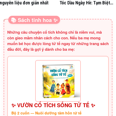
nguyên liệu đơn giản nhất
Tóc Dầu Ngày Hè: Tạm Biệt
Nỗi Lo Bết Dính!
📚 Sách tinh hoa ✨
SÁCH HAY CHO BA MẸ
Những câu chuyện cổ tích không chỉ là niềm vui, mà
còn gieo mầm nhân cách cho con. Nếu ba mẹ mong
muốn bé học được lòng tử tế ngay từ những trang sách
đầu đời, đây là gợi ý dành cho ba mẹ:
✨ VƯỜN CỔ TÍCH SỐNG TỬ TẾ ✨
Bộ 2 cuốn — Nuôi dưỡng tâm hồn tử tế