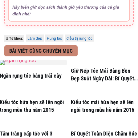
Hãy biến giờ đọc sách thành giờ yêu thương của cả gia
đình nhé!
Làm đẹp
Rụng tóc
điều trị rụng tóc
Từ khóa:
BÀI VIẾT CÙNG CHUYÊN MỤC
Giữ Nếp Tóc Mái Bằng Bền
Ngăn rụng tóc bằng trái cây
Đẹp Suốt Ngày Dài: Bí Quyết
Chuyên Gia
Kiểu tóc hứa hẹn sẽ lên ngôi
Kiểu tóc mái hứa hẹn sẽ lên
trong mùa thu năm 2015
ngôi trong mùa hè năm 2016
Tắm trắng cấp tốc với 3
Bí Quyết Toàn Diện Chăm Sóc