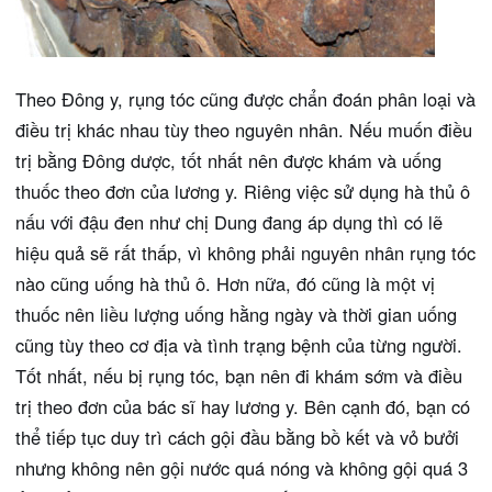
Theo Đông y, rụng tóc cũng được chẩn đoán phân loại và
điều trị khác nhau tùy theo nguyên nhân. Nếu muốn điều
trị bằng Đông dược, tốt nhất nên được khám và uống
thuốc theo đơn của lương y. Riêng việc sử dụng hà thủ ô
nấu với đậu đen như chị Dung đang áp dụng thì có lẽ
hiệu quả sẽ rất thấp, vì không phải nguyên nhân rụng tóc
nào cũng uống hà thủ ô. Hơn nữa, đó cũng là một vị
thuốc nên liều lượng uống hằng ngày và thời gian uống
cũng tùy theo cơ địa và tình trạng bệnh của từng người.
Tốt nhất, nếu bị rụng tóc, bạn nên đi khám sớm và điều
trị theo đơn của bác sĩ hay lương y. Bên cạnh đó, bạn có
thể tiếp tục duy trì cách gội đầu bằng bồ kết và vỏ bưởi
nhưng không nên gội nước quá nóng và không gội quá 3