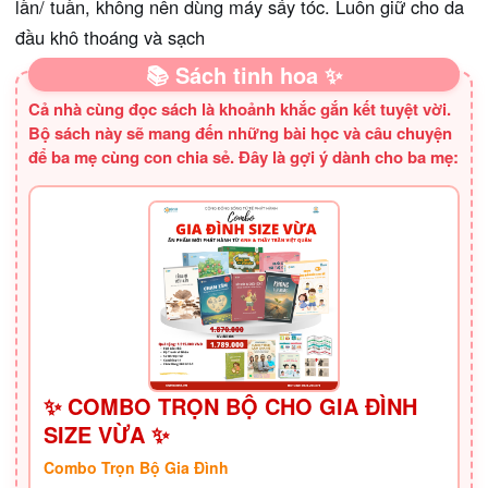
lần/ tuần, không nên dùng máy sấy tóc. Luôn giữ cho da
đầu khô thoáng và sạch
📚 Sách tinh hoa ✨
Cả nhà cùng đọc sách là khoảnh khắc gắn kết tuyệt vời.
Bộ sách này sẽ mang đến những bài học và câu chuyện
để ba mẹ cùng con chia sẻ. Đây là gợi ý dành cho ba mẹ:
✨ COMBO TRỌN BỘ CHO GIA ĐÌNH
SIZE VỪA ✨
Combo Trọn Bộ Gia Đình