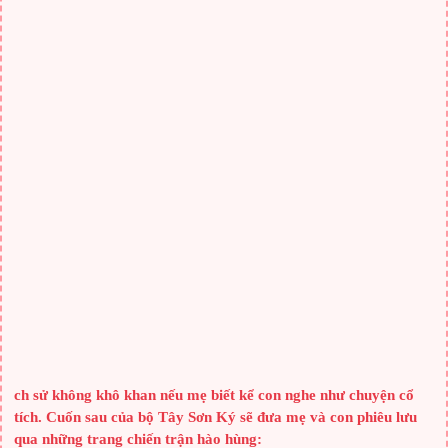
150 sticker – Bé học EQ
Hãy để con tự do bày tỏ cảm xúc của mình nhé!
Từ khóa:
Làm đẹp
BÀI VIẾT CÙNG CHUYÊN MỤC
Trong ăn ngoài bôi giúp bạn da trắng, dáng xinh hơn cả đi thẩm mỹ
Giảm cân toàn thân mà không cần ăn kiêng hay thể dục
Vừa ngủ vừa giảm cân, da sáng dáng xinh nếu bạn biết điều này!
Bí quyết giúp bạn sở hữu vóc dáng thon thả
3 món càng dùng vòng 1 càng teo lại
Hết mỡ thừa từ a tới z mà không cần ăn kiêng hay thể dục
SÁCH HAY CHO BA MẸ
ch sử không khô khan nếu mẹ biết kể con nghe như chuyện cổ
tích. Cuốn sau của bộ Tây Sơn Ký sẽ đưa mẹ và con phiêu lưu
qua những trang chiến trận hào hùng: