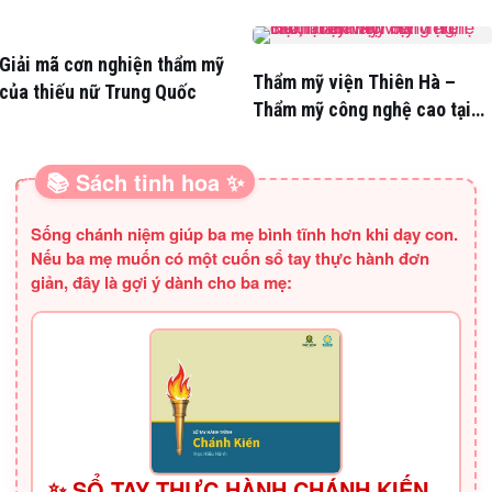
“vịt”
dừa
Giải mã cơn nghiện thẩm mỹ
Thẩm mỹ viện Thiên Hà –
của thiếu nữ Trung Quốc
Thẩm mỹ công nghệ cao tại
Hà Nội
📚 Sách tinh hoa ✨
SÁCH HAY CHO BA MẸ
Sống chánh niệm giúp ba mẹ bình tĩnh hơn khi dạy con.
Nếu ba mẹ muốn có một cuốn sổ tay thực hành đơn
giản, đây là gợi ý dành cho ba mẹ:
✨ SỔ TAY THỰC HÀNH CHÁNH KIẾN