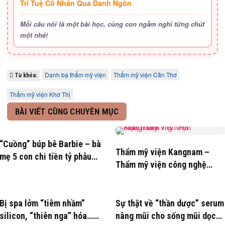
Trí Tuệ Cổ Nhân Qua Danh Ngôn
Mỗi câu nói là một bài học, cùng con ngẫm nghĩ từng chút
một nhé!
Danh bạ thẩm mỹ viện
Thẩm mỹ viện Cần Thơ
Từ khóa:
Thẩm mỹ viện Khơ Thị
BÀI VIẾT CÙNG CHUYÊN MỤC
“Cuồng” búp bê Barbie – bà
Thẩm mỹ viện Kangnam –
mẹ 5 con chi tiền tỷ phẫu
Thẩm mỹ viện công nghệ
thuật
hàng đầu Hàn Quốc
Bị spa lởm “tiêm nhầm”
Sự thật về “thần dược” serum
silicon, “thiên nga” hóa…
nâng mũi cho sống mũi dọc