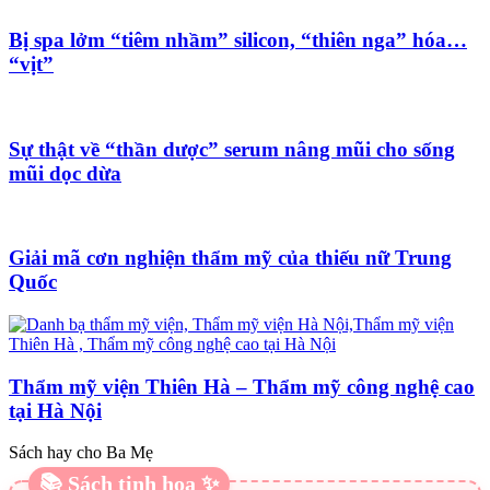
Bị spa lởm “tiêm nhầm” silicon, “thiên nga” hóa…
“vịt”
Sự thật về “thần dược” serum nâng mũi cho sống
mũi dọc dừa
Giải mã cơn nghiện thẩm mỹ của thiếu nữ Trung
Quốc
Thẩm mỹ viện Thiên Hà – Thẩm mỹ công nghệ cao
tại Hà Nội
Sách hay cho Ba Mẹ
📚 Sách tinh hoa ✨