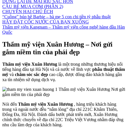
DỪNG LẠI ĐỂ MÀI RÌU SẮC HƠN
CẬU BÉ MUA CƠM (PHẦN 2)
CHUYỆN HAI CHÚ ẾCH
“Cuồng” búp bê Barbie – bà mẹ 5 con chi tiền tỷ phẫu thuật
HÃY ĐẶT CỐC NƯỚC CỦA BẠN XUỐNG
Thẩm mỹ viện Kangnam – Thẩm mỹ viện công nghệ hàng đầu Hàn
Quốc
Thẩm mỹ viện Xuân Hương – Nơi gửi
gắm niềm tin của phái đẹp
Thẩm mỹ viện Xuân Hương
là một trong những thương hiệu nổi
tiếng hàng đầu tại Hà Nội và cả nước về lĩnh vực
phẫu thuật thẩm
mỹ
và
chăm sóc sắc đẹp
cao cấp, được đông đảo khách hàng gần
xa tín nhiệm sử dụng dịch vụ.
Nói đến
Thẩm mỹ viện Xuân Hương
, hàng triệu khách hàng
trong và ngoài nước đều “nằm lòng” địa chỉ 221C Khâm Thiên,
Đống Đa, Hà Nội. Đánh dấu bước phát triển mới, Xuân Hương
chính thức chuyển về địa chỉ 22C Triệu Việt Vương nhằm đáp ứng
nhu cầu làm đẹp của khách hàng.