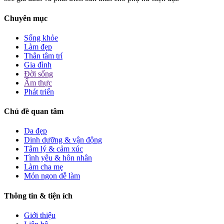
Chuyên mục
Sống khỏe
Làm đẹp
Thân tâm trí
Gia đình
Đời sống
Ẩm thực
Phát triển
Chủ đề quan tâm
Da đẹp
Dinh dưỡng & vận động
Tâm lý & cảm xúc
Tình yêu & hôn nhân
Làm cha mẹ
Món ngon dễ làm
Thông tin & tiện ích
Giới thiệu