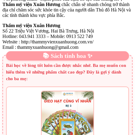
Thẩm mỹ viện Xuân Hương
chắc chắn sẽ nhanh chóng trở thành
địa chỉ chăm sóc sức khỏe tin cậy của người dân Thủ đô Hà Nội và
các tỉnh thành khu vực phía Bắc.
Thẩm mỹ viện Xuân Hương
Số 22 Triệu Việt Vương, Hai Bà Trưng, Hà Nội
Hotline: 043.941 3333 – Mobile: 0913 522 749
Website : http://thammyvienxuanhuong.com.vn/
Email : thammyxuanhuong@gmail.com
📚 Sách tinh hoa ✨
Bài học về lòng tốt luôn cần được nhắc nhở. Ba mẹ muốn con
hiểu thêm về những phẩm chất cao đẹp? Đây là gợi ý dành
cho ba mẹ: