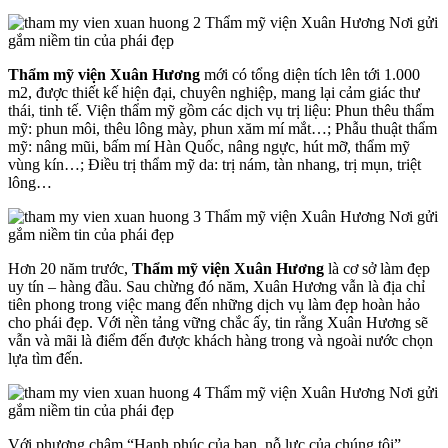
Thẩm mỹ viện Xuân Hương
mới có tổng diện tích lên tới 1.000
m2, được thiết kế hiện đại, chuyên nghiệp, mang lại cảm giác thư
thái, tinh tế. Viện thẩm mỹ gồm các dịch vụ trị liệu: Phun thêu thẩm
mỹ: phun môi, thêu lông mày, phun xăm mí mắt…; Phẫu thuật thẩm
mỹ: nâng mũi, bấm mí Hàn Quốc, nâng ngực, hút mỡ, thẩm mỹ
vùng kín…; Điều trị thẩm mỹ da: trị nám, tàn nhang, trị mụn, triệt
lông…
Hơn 20 năm trước,
Thẩm mỹ viện Xuân Hương
là cơ sở làm đẹp
uy tín – hàng đầu. Sau chừng đó năm, Xuân Hương vẫn là địa chỉ
tiên phong trong việc mang đến những dịch vụ làm đẹp hoàn hảo
cho phái đẹp. Với nền tảng vững chắc ấy, tin rằng Xuân Hương sẽ
vẫn và mãi là điểm đến được khách hàng trong và ngoài nước chọn
lựa tìm đến.
Với phương châm “Hạnh phúc của bạn, nỗ lực của chúng tôi”,