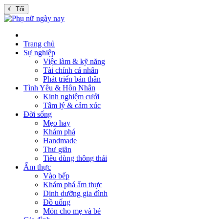
☾
Tối
Trang chủ
Sự nghiệp
Việc làm & kỹ năng
Tài chính cá nhân
Phát triển bản thân
Tình Yêu & Hôn Nhân
Kinh nghiệm cưới
Tâm lý & cảm xúc
Đời sống
Mẹo hay
Khám phá
Handmade
Thư giãn
Tiêu dùng thông thái
Ẩm thực
Vào bếp
Khám phá ẩm thực
Dinh dưỡng gia đình
Đồ uống
Món cho mẹ và bé