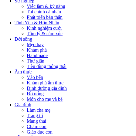
Sự nghiệp
Việc làm & kỹ năng
Tài chính cá nhân
Phát triển bản thân
Tình Yêu & Hôn Nhân
Kinh nghiệm cưới
Tâm lý & cảm xúc
Đời sống
Mẹo hay
Khám phá
Handmade
Thư giãn
Tiêu dùng thông thái
Ẩm thực
Vào bếp
Khám phá ẩm thực
Dinh dưỡng gia đình
Đồ uống
Món cho mẹ và bé
Gia đình
Làm cha mẹ
Trang trí
Mang thai
Chăm con
Giáo dục con