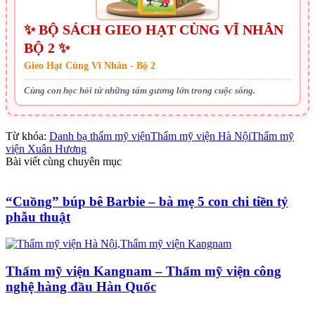
✨ BỘ SÁCH GIEO HẠT CÙNG VĨ NHÂN
BỘ 2 ✨
Gieo Hạt Cùng Vĩ Nhân - Bộ 2
Cùng con học hỏi từ những tấm gương lớn trong cuộc sống.
Từ khóa:
Danh bạ thẩm mỹ viện
Thẩm mỹ viện Hà Nội
Thẩm mỹ
viện Xuân Hương
Bài viết cùng chuyên mục
“Cuồng” búp bê Barbie – bà mẹ 5 con chi tiền tỷ
phẫu thuật
Thẩm mỹ viện Kangnam – Thẩm mỹ viện công
nghệ hàng đầu Hàn Quốc