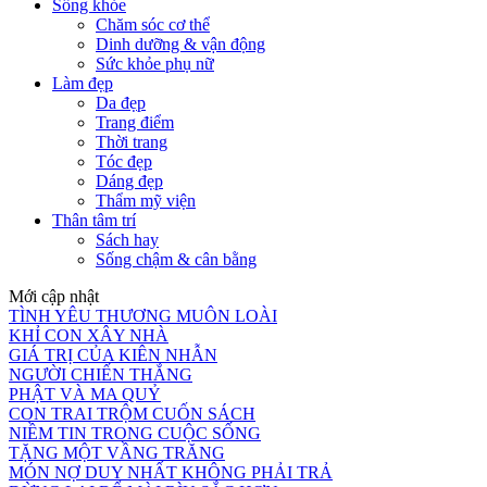
Sống khỏe
Chăm sóc cơ thể
Dinh dưỡng & vận động
Sức khỏe phụ nữ
Làm đẹp
Da đẹp
Trang điểm
Thời trang
Tóc đẹp
Dáng đẹp
Thẩm mỹ viện
Thân tâm trí
Sách hay
Sống chậm & cân bằng
Mới cập nhật
TÌNH YÊU THƯƠNG MUÔN LOÀI
KHỈ CON XÂY NHÀ
GIÁ TRỊ CỦA KIÊN NHẪN
NGƯỜI CHIẾN THẮNG
PHẬT VÀ MA QUỶ
CON TRAI TRỘM CUỐN SÁCH
NIỀM TIN TRONG CUỘC SỐNG
TẶNG MỘT VẦNG TRĂNG
MÓN NỢ DUY NHẤT KHÔNG PHẢI TRẢ