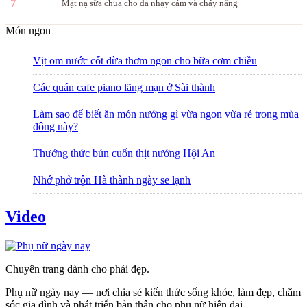
7
Mặt nạ sữa chua cho da nhạy cảm và cháy nắng
Món ngon
Vịt om nước cốt dừa thơm ngon cho bữa cơm chiều
Các quán cafe piano lãng mạn ở Sài thành
Làm sao để biết ăn món nướng gì vừa ngon vừa rẻ trong mùa
đông này?
Thưởng thức bún cuốn thịt nướng Hội An
Nhớ phở trộn Hà thành ngày se lạnh
Video
Chuyên trang dành cho phái đẹp.
Phụ nữ ngày nay — nơi chia sẻ kiến thức sống khỏe, làm đẹp, chăm
sóc gia đình và phát triển bản thân cho phụ nữ hiện đại.