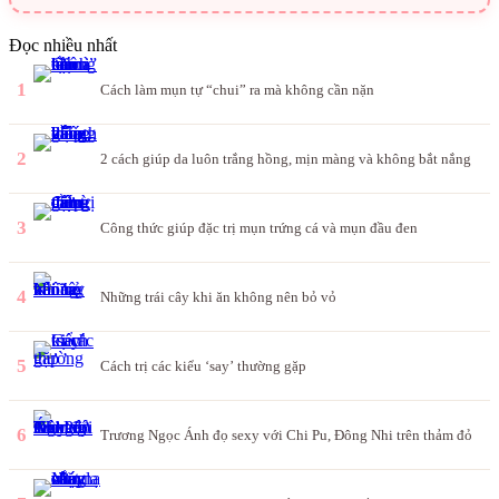
Đọc nhiều nhất
1
Cách làm mụn tự “chui” ra mà không cần nặn
2
2 cách giúp da luôn trắng hồng, mịn màng và không bắt nắng
3
Công thức giúp đặc trị mụn trứng cá và mụn đầu đen
4
Những trái cây khi ăn không nên bỏ vỏ
5
Cách trị các kiểu ‘say’ thường gặp
6
Trương Ngọc Ánh đọ sexy với Chi Pu, Đông Nhi trên thảm đỏ