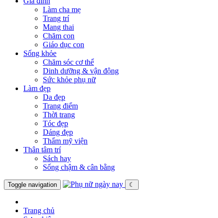
Gia đình
Làm cha mẹ
Trang trí
Mang thai
Chăm con
Giáo dục con
Sống khỏe
Chăm sóc cơ thể
Dinh dưỡng & vận động
Sức khỏe phụ nữ
Làm đẹp
Da đẹp
Trang điểm
Thời trang
Tóc đẹp
Dáng đẹp
Thẩm mỹ viện
Thân tâm trí
Sách hay
Sống chậm & cân bằng
Toggle navigation
☾
Trang chủ