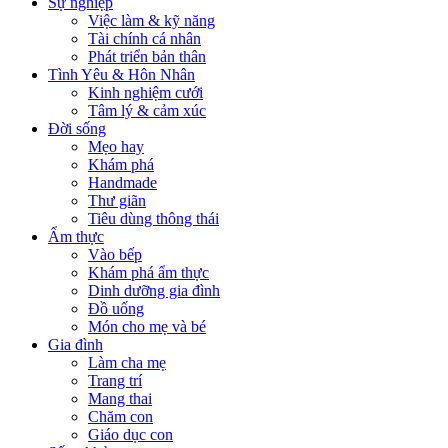
Sự nghiệp
Việc làm & kỹ năng
Tài chính cá nhân
Phát triển bản thân
Tình Yêu & Hôn Nhân
Kinh nghiệm cưới
Tâm lý & cảm xúc
Đời sống
Mẹo hay
Khám phá
Handmade
Thư giãn
Tiêu dùng thông thái
Ẩm thực
Vào bếp
Khám phá ẩm thực
Dinh dưỡng gia đình
Đồ uống
Món cho mẹ và bé
Gia đình
Làm cha mẹ
Trang trí
Mang thai
Chăm con
Giáo dục con