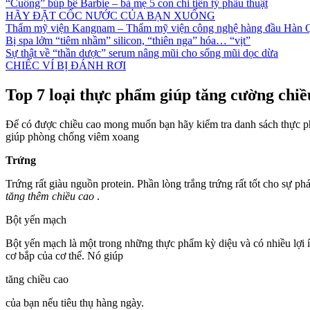
“Cuồng” búp bê Barbie – bà mẹ 5 con chi tiền tỷ phẫu thuật
HÃY ĐẶT CỐC NƯỚC CỦA BẠN XUỐNG
Thẩm mỹ viện Kangnam – Thẩm mỹ viện công nghệ hàng đầu Hàn 
Bị spa lởm “tiêm nhầm” silicon, “thiên nga” hóa… “vịt”
Sự thật về “thần dược” serum nâng mũi cho sống mũi dọc dừa
CHIẾC VÍ BỊ ĐÁNH RƠI
Top 7 loại thực phẩm giúp tăng cường chiề
Để có được chiều cao mong muốn bạn hãy kiểm tra danh sách thực phẩm
giúp phòng chống viêm xoang
Trứng
Trứng rất giàu nguồn protein. Phần lòng trắng trứng rất tốt cho sự phá
tăng thêm chiều cao
.
Bột yến mạch
Bột yến mạch là một trong những thực phẩm kỳ diệu và có nhiều lợi 
cơ bắp của cơ thể. Nó giúp
tăng chiều cao
của bạn nếu tiêu thụ hàng ngày.