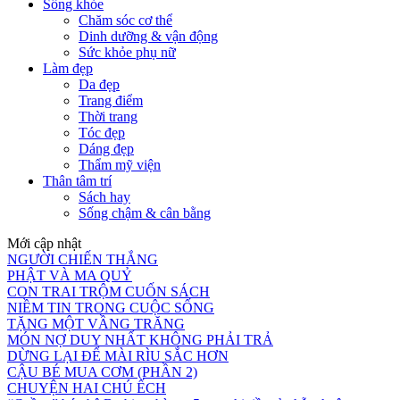
Sống khỏe
Chăm sóc cơ thể
Dinh dưỡng & vận động
Sức khỏe phụ nữ
Làm đẹp
Da đẹp
Trang điểm
Thời trang
Tóc đẹp
Dáng đẹp
Thẩm mỹ viện
Thân tâm trí
Sách hay
Sống chậm & cân bằng
Mới cập nhật
NGƯỜI CHIẾN THẮNG
PHẬT VÀ MA QUỶ
CON TRAI TRỘM CUỐN SÁCH
NIỀM TIN TRONG CUỘC SỐNG
TẶNG MỘT VẦNG TRĂNG
MÓN NỢ DUY NHẤT KHÔNG PHẢI TRẢ
DỪNG LẠI ĐỂ MÀI RÌU SẮC HƠN
CẬU BÉ MUA CƠM (PHẦN 2)
CHUYỆN HAI CHÚ ẾCH