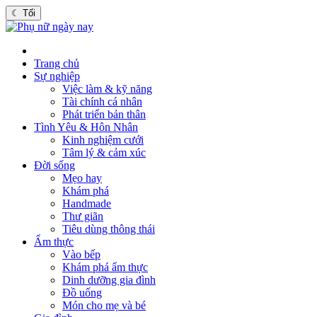
☾
Tối
Trang chủ
Sự nghiệp
Việc làm & kỹ năng
Tài chính cá nhân
Phát triển bản thân
Tình Yêu & Hôn Nhân
Kinh nghiệm cưới
Tâm lý & cảm xúc
Đời sống
Mẹo hay
Khám phá
Handmade
Thư giãn
Tiêu dùng thông thái
Ẩm thực
Vào bếp
Khám phá ẩm thực
Dinh dưỡng gia đình
Đồ uống
Món cho mẹ và bé