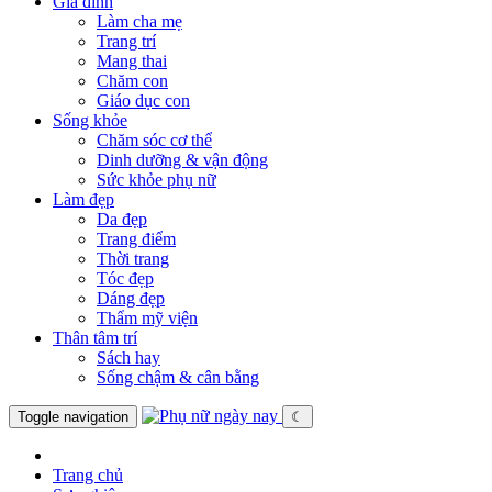
Gia đình
Làm cha mẹ
Trang trí
Mang thai
Chăm con
Giáo dục con
Sống khỏe
Chăm sóc cơ thể
Dinh dưỡng & vận động
Sức khỏe phụ nữ
Làm đẹp
Da đẹp
Trang điểm
Thời trang
Tóc đẹp
Dáng đẹp
Thẩm mỹ viện
Thân tâm trí
Sách hay
Sống chậm & cân bằng
Toggle navigation
☾
Trang chủ