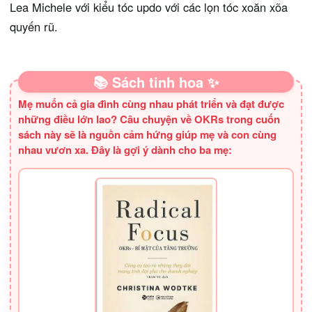
Lea Michele với kiểu tóc updo với các lọn tóc xoăn xõa
quyến rũ.
📚 Sách tinh hoa ✨
Mẹ muốn cả gia đình cùng nhau phát triển và đạt được
những điều lớn lao? Câu chuyện về OKRs trong cuốn
sách này sẽ là nguồn cảm hứng giúp mẹ và con cùng
nhau vươn xa. Đây là gợi ý dành cho ba mẹ: