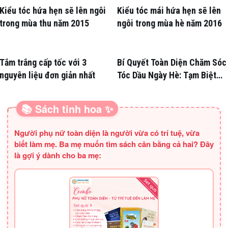
Kiểu tóc hứa hẹn sẽ lên ngôi
Kiểu tóc mái hứa hẹn sẽ lên
trong mùa thu năm 2015
ngôi trong mùa hè năm 2016
Tắm trắng cấp tốc với 3
Bí Quyết Toàn Diện Chăm Sóc
nguyên liệu đơn giản nhất
Tóc Dầu Ngày Hè: Tạm Biệt
Nỗi Lo Bết Dính!
📚 Sách tinh hoa ✨
SÁCH HAY CHO BA MẸ
Người phụ nữ toàn diện là người vừa có trí tuệ, vừa
biết làm mẹ. Ba mẹ muốn tìm sách cân bằng cả hai? Đây
là gợi ý dành cho ba mẹ: