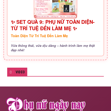
✨ SET QUÀ 9: PHỤ NỮ TOÀN DIỆN-
TỪ TRÍ TUỆ ĐẾN LÀM MẸ ✨
Toàn Diện Từ Trí Tuệ Đến Làm Mẹ
Vừa thông thái, vừa dịu dàng – hành trình làm mẹ thật
đẹp nhé!
VIDEO