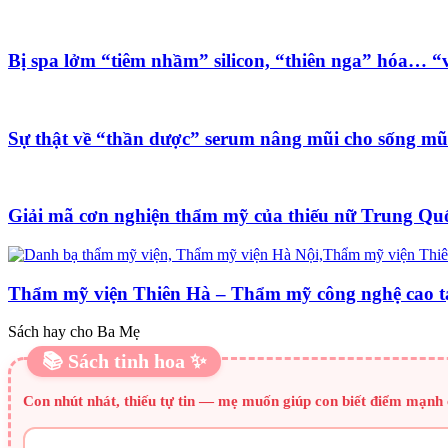
Bị spa lởm “tiêm nhầm” silicon, “thiên nga” hóa… “v
Sự thật về “thần dược” serum nâng mũi cho sống mũ
Giải mã cơn nghiện thẩm mỹ của thiếu nữ Trung Qu
Thẩm mỹ viện Thiên Hà – Thẩm mỹ công nghệ cao t
Sách hay cho Ba Mẹ
📚 Sách tinh hoa ✨
Con nhút nhát, thiếu tự tin — mẹ muốn giúp con biết điểm mạnh 