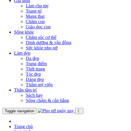
Gia đình
Làm cha mẹ
Trang trí
Mang thai
Chăm con
Giáo dục con
Sống khỏe
Chăm sóc cơ thể
Dinh dưỡng & vận động
Sức khỏe phụ nữ
Làm đẹp
Da đẹp
Trang điểm
Thời trang
Tóc đẹp
Dáng đẹp
Thẩm mỹ viện
Thân tâm trí
Sách hay
Sống chậm & cân bằng
Toggle navigation
☾
Trang chủ