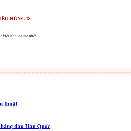
KIÊU HÙNG ✨
sử Việt Nam ba mẹ nhé!
u thuật
 hàng đầu Hàn Quốc