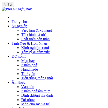
☾
Tối
Trang chủ
Sự nghiệp
Việc làm & kỹ năng
Tài chính cá nhân
Phát triển bản thân
Tình Yêu & Hôn Nhân
Kinh nghiệm cưới
Tâm lý & cảm xúc
Đời sống
Mẹo hay
Khám phá
Handmade
Thư giãn
Tiêu dùng thông thái
Ẩm thực
Vào bếp
Khám phá ẩm thực
Dinh dưỡng gia đình
Đồ uống
Món cho mẹ và bé