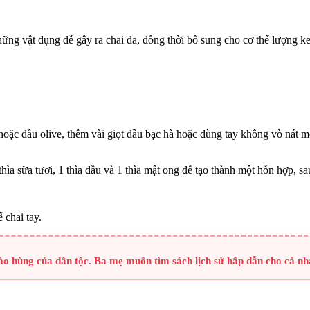
những vật dụng dễ gây ra chai da, đồng thời bổ sung cho cơ thể lượng 
oặc dầu olive, thêm vài giọt dầu bạc hà hoặc dùng tay không vò nát một
thìa sữa tươi, 1 thìa dầu và 1 thìa mật ong để tạo thành một hỗn hợp, sa
 chai tay.
hào hùng của dân tộc. Ba mẹ muốn tìm sách lịch sử hấp dẫn cho cả nh