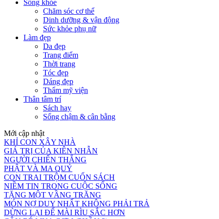
Sống khỏe
Chăm sóc cơ thể
Dinh dưỡng & vận động
Sức khỏe phụ nữ
Làm đẹp
Da đẹp
Trang điểm
Thời trang
Tóc đẹp
Dáng đẹp
Thẩm mỹ viện
Thân tâm trí
Sách hay
Sống chậm & cân bằng
Mới cập nhật
KHỈ CON XÂY NHÀ
GIÁ TRỊ CỦA KIÊN NHẪN
NGƯỜI CHIẾN THẮNG
PHẬT VÀ MA QUỶ
CON TRAI TRỘM CUỐN SÁCH
NIỀM TIN TRONG CUỘC SỐNG
TẶNG MỘT VẦNG TRĂNG
MÓN NỢ DUY NHẤT KHÔNG PHẢI TRẢ
DỪNG LẠI ĐỂ MÀI RÌU SẮC HƠN