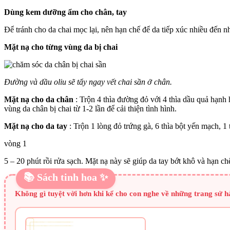
Dùng kem dưỡng ẩm cho chân, tay
Để tránh cho da chai mọc lại, nên hạn chế để da tiếp xúc nhiều đến 
Mặt nạ cho từng vùng da bị chai
Đường và dầu oliu sẽ tẩy ngay vết chai sần ở chân.
Mặt nạ cho da chân
: Trộn 4 thìa đường đỏ với 4 thìa dầu quả hạnh h
vùng da chân bị chai từ 1-2 lần để cải thiện tình hình.
Mặt nạ cho da tay
: Trộn 1 lòng đỏ trứng gà, 6 thìa bột yến mạch, 1 
vòng 1
5 – 20 phút rồi rửa sạch. Mặt nạ này sẽ giúp da tay bớt khô và hạn chế
📚 Sách tinh hoa ✨
Không gì tuyệt vời hơn khi kể cho con nghe về những trang sử 