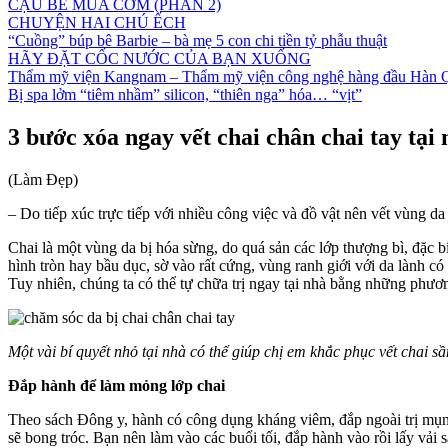
CẬU BÉ MUA CƠM (PHẦN 2)
CHUYỆN HAI CHÚ ẾCH
“Cuồng” búp bê Barbie – bà mẹ 5 con chi tiền tỷ phẫu thuật
HÃY ĐẶT CỐC NƯỚC CỦA BẠN XUỐNG
Thẩm mỹ viện Kangnam – Thẩm mỹ viện công nghệ hàng đầu Hàn 
Bị spa lởm “tiêm nhầm” silicon, “thiên nga” hóa… “vịt”
3 bước xóa ngay vết chai chân chai tay tại
(Làm Đẹp)
– Do tiếp xúc trực tiếp với nhiều công việc và đồ vật nên vết vùng da 
Chai là một vùng da bị hóa sừng, do quá sản các lớp thượng bì, đặc 
hình tròn hay bầu dục, sờ vào rất cứng, vùng ranh giới với da lành có
Tuy nhiên, chúng ta có thể tự chữa trị ngay tại nhà bằng những phươ
Một vài bí quyết nhỏ tại nhà có thể giúp chị em khắc phục vết chai sầ
Đắp hành để làm mỏng lớp chai
Theo sách Đông y, hành có công dụng kháng viêm, đắp ngoài trị mụn
sẽ bong tróc. Bạn nên làm vào các buổi tối, đắp hành vào rồi lấy vải s