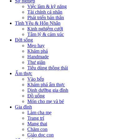
Sự nghiệp
Việc làm & kỹ năng
Tài chính cá nhân
Phát triển bản thân
Tình Yêu & Hôn Nhân
Kinh nghiệm cưới
Tâm lý & cảm xúc
Đời sống
Mẹo hay
Khám phá
Handmade
Thư giãn
Tiêu dùng thông thái
Ẩm thực
Vào bếp
Khám phá ẩm thực
Dinh dưỡng gia đình
Đồ uống
Món cho mẹ và bé
Gia đình
Làm cha mẹ
Trang trí
Mang thai
Chăm con
Giáo dục con