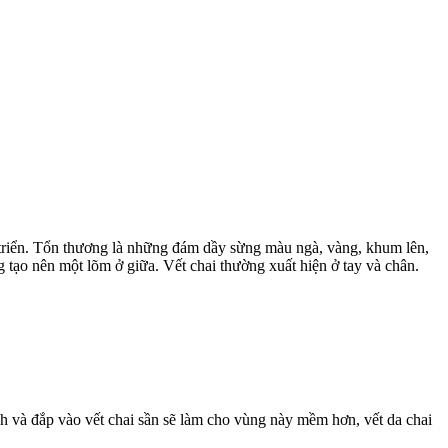
át triển. Tổn thương là những đám dầy sừng màu ngà, vàng, khum lên,
ng tạo nên một lõm ở giữa. Vết chai thường xuất hiện ở tay và chân.
 và đắp vào vết chai sần sẽ làm cho vùng này mềm hơn, vết da chai