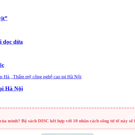
ịt”
i dọc dừa
ốc
ại Hà Nội
của mình? Bộ sách DISC kết hợp với 10 nhân cách sống tử tế này sẽ 