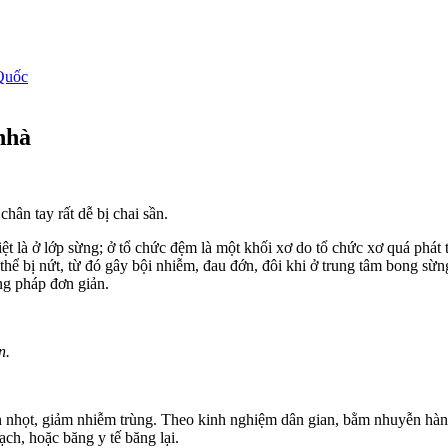
Quốc
 nhà
chân tay rất dễ bị chai sần.
biệt là ở lớp sừng; ở tổ chức đệm là một khối xơ do tổ chức xơ quá ph
 thể bị nứt, từ đó gây bội nhiễm, đau đớn, đôi khi ở trung tâm bong sừ
ng pháp đơn giản.
n.
 nhọt, giảm nhiễm trùng. Theo kinh nghiệm dân gian, bằm nhuyễn hành
ạch, hoặc băng y tế băng lại.