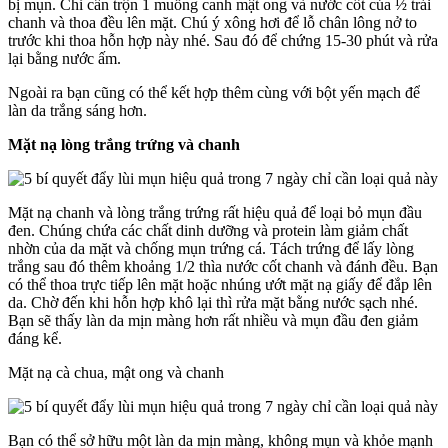
bị mụn. Chỉ cần trộn 1 muỗng canh mật ong và nước cốt của ½ trái
chanh và thoa đều lên mặt. Chú ý xông hơi để lỗ chân lông nở to
trước khi thoa hỗn hợp này nhé. Sau đó để chứng 15-30 phút và rửa
lại bằng nước ấm.
Ngoài ra bạn cũng có thể kết hợp thêm cùng với bột yến mạch để
làn da trắng sáng hơn.
Mặt nạ lòng trắng trứng và chanh
Mặt nạ chanh và lòng trắng trứng rất hiệu quả để loại bỏ mụn đầu
đen. Chúng chứa các chất dinh dưỡng và protein làm giảm chất
nhờn của da mặt và chống mụn trứng cá. Tách trứng để lấy lòng
trắng sau đó thêm khoảng 1/2 thìa nước cốt chanh và đánh đều. Bạn
có thể thoa trực tiếp lên mặt hoặc nhúng ướt mặt nạ giấy để đắp lên
da. Chờ đến khi hỗn hợp khô lại thì rửa mặt bằng nước sạch nhé.
Bạn sẽ thấy làn da mịn màng hơn rất nhiều và mụn đầu đen giảm
đáng kể.
Mặt nạ cà chua, mật ong và chanh
Bạn có thể sở hữu một làn da mịn màng, không mụn và khỏe mạnh