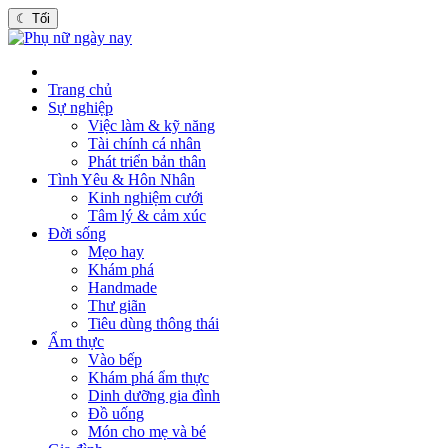
☾
Tối
Trang chủ
Sự nghiệp
Việc làm & kỹ năng
Tài chính cá nhân
Phát triển bản thân
Tình Yêu & Hôn Nhân
Kinh nghiệm cưới
Tâm lý & cảm xúc
Đời sống
Mẹo hay
Khám phá
Handmade
Thư giãn
Tiêu dùng thông thái
Ẩm thực
Vào bếp
Khám phá ẩm thực
Dinh dưỡng gia đình
Đồ uống
Món cho mẹ và bé