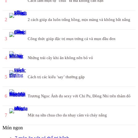
1
Cách làm mụn tự “chui” ra mà không cần nặn
2
2 cách giúp da luôn trắng hồng, mịn màng và không bắt nắng
3
Công thức giúp đặc trị mụn trứng cá và mụn đầu đen
4
Những trái cây khi ăn không nên bỏ vỏ
5
Cách trị các kiểu ‘say’ thường gặp
6
Trương Ngọc Ánh đọ sexy với Chi Pu, Đông Nhi trên thảm đỏ
7
Mặt nạ sữa chua cho da nhạy cảm và cháy nắng
Món ngon