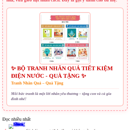
nhà, vừa gieo hạt nhân cách. Đây là gợi ý dành cho ba mẹ:
✨ BỘ TRANH NHÂN QUẢ TIẾT KIỆM
ĐIỆN NƯỚC - QUÀ TẶNG ✨
Tranh Nhân Quả – Quà Tặng
Mỗi bức tranh là một lời nhắn yêu thương – tặng con và cả gia
đình nhé!
Đọc nhiều nhất