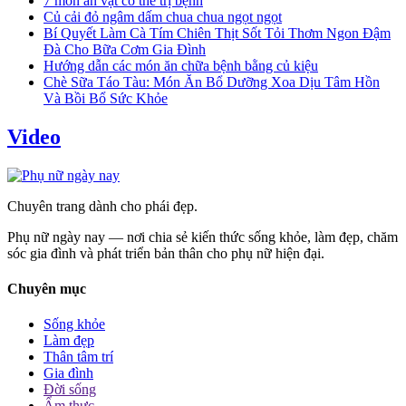
7 món ăn vặt có thể trị bệnh
Củ cải đỏ ngâm dấm chua chua ngọt ngọt
Bí Quyết Làm Cà Tím Chiên Thịt Sốt Tỏi Thơm Ngon Đậm
Đà Cho Bữa Cơm Gia Đình
Hướng dẫn các món ăn chữa bệnh bằng củ kiệu
Chè Sữa Táo Tàu: Món Ăn Bổ Dưỡng Xoa Dịu Tâm Hồn
Và Bồi Bổ Sức Khỏe
Video
Chuyên trang dành cho phái đẹp.
Phụ nữ ngày nay — nơi chia sẻ kiến thức sống khỏe, làm đẹp, chăm
sóc gia đình và phát triển bản thân cho phụ nữ hiện đại.
Chuyên mục
Sống khỏe
Làm đẹp
Thân tâm trí
Gia đình
Đời sống
Ẩm thực