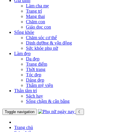
Gia đình
Làm cha mẹ
Trang trí
Mang thai
Chăm con
Giáo dục con
Sống khỏe
Chăm sóc cơ thể
Dinh dưỡng & vận động
Sức khỏe phụ nữ
Làm đẹp
Da đẹp
Trang điểm
Thời trang
Tóc đẹp
Dáng đẹp
Thẩm mỹ viện
Thân tâm trí
Sách hay
Sống chậm & cân bằng
Toggle navigation
☾
Trang chủ