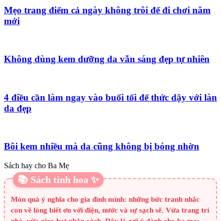
Mẹo trang điểm cả ngày không trôi để đi chơi năm
mới
Không dùng kem dưỡng da vẫn sáng đẹp tự nhiên
4 điều cần làm ngay vào buổi tối để thức dậy với làn
da đẹp
Bôi kem nhiều mà da cũng không bị bóng nhờn
Sách hay cho Ba Mẹ
📚 Sách tinh hoa ✨
Món quà ý nghĩa cho gia đình mình: những bức tranh nhắc
con về lòng biết ơn với điện, nước và sự sạch sẽ. Vừa trang trí