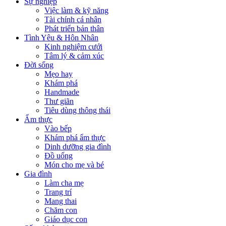
Sự nghiệp
Việc làm & kỹ năng
Tài chính cá nhân
Phát triển bản thân
Tình Yêu & Hôn Nhân
Kinh nghiệm cưới
Tâm lý & cảm xúc
Đời sống
Mẹo hay
Khám phá
Handmade
Thư giãn
Tiêu dùng thông thái
Ẩm thực
Vào bếp
Khám phá ẩm thực
Dinh dưỡng gia đình
Đồ uống
Món cho mẹ và bé
Gia đình
Làm cha mẹ
Trang trí
Mang thai
Chăm con
Giáo dục con