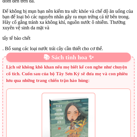
đốm đen trên da.
Để không bị mụn bạn nên kiểm tra sức khỏe và chế độ ăn uống của
bạn để loại bỏ các nguyên nhân gây ra mụn trứng cá từ bên trong.
Hãy cố gắng tránh xa không khí, nguồn nước ô nhiễm. Thường
xuyên vệ sinh da mặt và
tẩy tế bào chết
. Bổ sung các loại nước trái cây cần thiết cho cơ thể.
📚 Sách tinh hoa ✨
Lịch sử không khô khan nếu mẹ biết kể con nghe như chuyện
cổ tích. Cuốn sau của bộ Tây Sơn Ký sẽ đưa mẹ và con phiêu
lưu qua những trang chiến trận hào hùng: