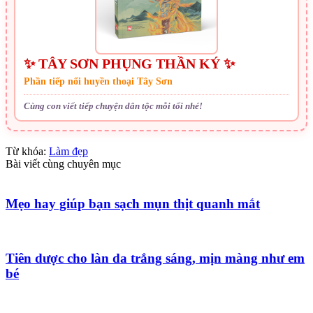
✨ TÂY SƠN PHỤNG THẦN KÝ ✨
Phần tiếp nối huyền thoại Tây Sơn
Cùng con viết tiếp chuyện dân tộc mỗi tối nhé!
Từ khóa:
Làm đẹp
Bài viết cùng chuyên mục
Mẹo hay giúp bạn sạch mụn thịt quanh mắt
Tiên dược cho làn da trắng sáng, mịn màng như em
bé