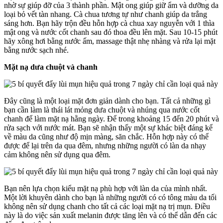
nhờ sự giúp đỡ của 3 thành phần. Mật ong giúp giữ ẩm và dưỡng da
loại bỏ vết tàn nhang. Cà chua tương tự như chanh giúp da trắng
sáng hơn. Bạn hãy trộn đều hỗn hợp cà chua xay nguyễn với 1 thìa
mật ong và nước cốt chanh sau đó thoa đều lên mặt. Sau 10-15 phút
hãy xông hơi bằng nước ấm, massage thật nhẹ nhàng và rửa lại mặt
bằng nước sạch nhé.
Mặt nạ dưa chuột và chanh
Đây cũng là một loại mặt đơn giản dành cho bạn. Tất cả những gì
bạn cần làm là thái lát mỏng dưa chuột và nhúng qua nước cốt
chanh để làm mặt nạ hằng ngày. Để trong khoảng 15 đến 20 phút và
rửa sạch với nước mát. Bạn sẽ nhận thấy một sự khác biệt đáng kể
về màu da cũng như độ mịn màng, săn chắc. Hỗn hợp này có thể
được để lại trên da qua đêm, nhưng những người có làn da nhạy
cảm không nên sử dụng qua đêm.
Bạn nên lựa chọn kiểu mặt nạ phù hợp với làn da của mình nhất.
Một lời khuyên dành cho bạn là những người có có tông màu da tối
không nên sử dụng chanh cho tất cả các loại mặt nạ trị mụn. Điều
này là do việc sản xuất melanin được tăng lên và có thể dẫn đến các