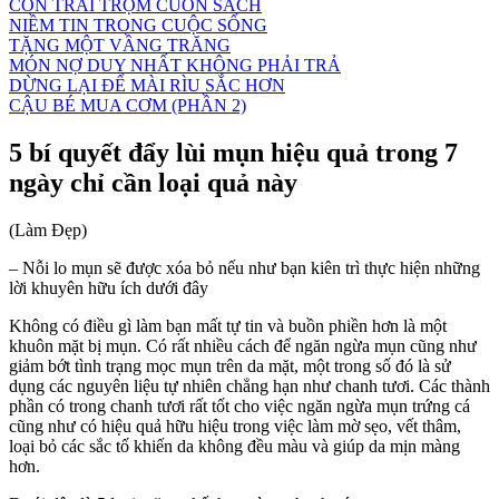
CON TRAI TRỘM CUỐN SÁCH
NIỀM TIN TRONG CUỘC SỐNG
TẶNG MỘT VẦNG TRĂNG
MÓN NỢ DUY NHẤT KHÔNG PHẢI TRẢ
DỪNG LẠI ĐỂ MÀI RÌU SẮC HƠN
CẬU BÉ MUA CƠM (PHẦN 2)
5 bí quyết đẩy lùi mụn hiệu quả trong 7
ngày chỉ cần loại quả này
(Làm Đẹp)
– Nỗi lo mụn sẽ được xóa bỏ nếu như bạn kiên trì thực hiện những
lời khuyên hữu ích dưới đây
Không có điều gì làm bạn mất tự tin và buồn phiền hơn là một
khuôn mặt bị mụn. Có rất nhiều cách để ngăn ngừa mụn cũng như
giảm bớt tình trạng mọc mụn trên da mặt, một trong số đó là sử
dụng các nguyên liệu tự nhiên chẳng hạn như chanh tươi. Các thành
phần có trong chanh tươi rất tốt cho việc ngăn ngừa mụn trứng cá
cũng như có hiệu quả hữu hiệu trong việc làm mờ sẹo, vết thâm,
loại bỏ các sắc tố khiến da không đều màu và giúp da mịn màng
hơn.