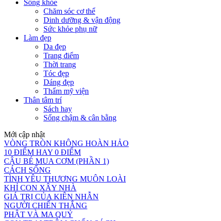
Sống khỏe
Chăm sóc cơ thể
Dinh dưỡng & vận động
Sức khỏe phụ nữ
Làm đẹp
Da đẹp
Trang điểm
Thời trang
Tóc đẹp
Dáng đẹp
Thẩm mỹ viện
Thân tâm trí
Sách hay
Sống chậm & cân bằng
Mới cập nhật
VÒNG TRÒN KHÔNG HOÀN HẢO
10 ĐIỂM HAY 0 ĐIỂM
CẬU BÉ MUA CƠM (PHẦN 1)
CÁCH SỐNG
TÌNH YÊU THƯƠNG MUÔN LOÀI
KHỈ CON XÂY NHÀ
GIÁ TRỊ CỦA KIÊN NHẪN
NGƯỜI CHIẾN THẮNG
PHẬT VÀ MA QUỶ