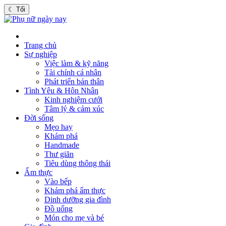
☾
Tối
Trang chủ
Sự nghiệp
Việc làm & kỹ năng
Tài chính cá nhân
Phát triển bản thân
Tình Yêu & Hôn Nhân
Kinh nghiệm cưới
Tâm lý & cảm xúc
Đời sống
Mẹo hay
Khám phá
Handmade
Thư giãn
Tiêu dùng thông thái
Ẩm thực
Vào bếp
Khám phá ẩm thực
Dinh dưỡng gia đình
Đồ uống
Món cho mẹ và bé