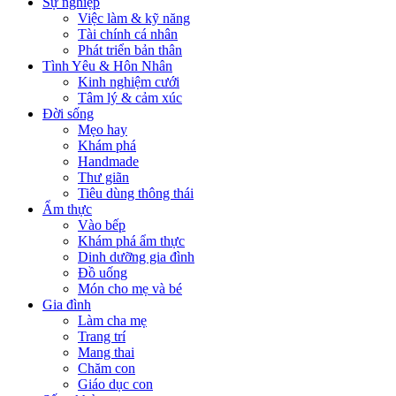
Sự nghiệp
Việc làm & kỹ năng
Tài chính cá nhân
Phát triển bản thân
Tình Yêu & Hôn Nhân
Kinh nghiệm cưới
Tâm lý & cảm xúc
Đời sống
Mẹo hay
Khám phá
Handmade
Thư giãn
Tiêu dùng thông thái
Ẩm thực
Vào bếp
Khám phá ẩm thực
Dinh dưỡng gia đình
Đồ uống
Món cho mẹ và bé
Gia đình
Làm cha mẹ
Trang trí
Mang thai
Chăm con
Giáo dục con