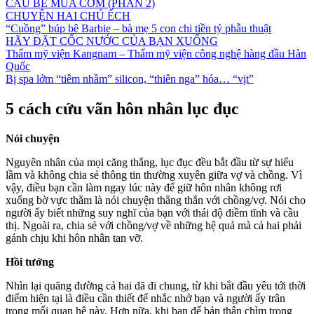
CẬU BÉ MUA CƠM (PHẦN 2)
CHUYỆN HAI CHÚ ẾCH
“Cuồng” búp bê Barbie – bà mẹ 5 con chi tiền tỷ phẫu thuật
HÃY ĐẶT CỐC NƯỚC CỦA BẠN XUỐNG
Thẩm mỹ viện Kangnam – Thẩm mỹ viện công nghệ hàng đầu Hàn
Quốc
Bị spa lởm “tiêm nhầm” silicon, “thiên nga” hóa… “vịt”
5 cách cứu vãn hôn nhân lục đục
Nói chuyện
Nguyên nhân của mọi căng thẳng, lục đục đều bắt đầu từ sự hiểu
lầm và không chia sẻ thông tin thường xuyên giữa vợ và chồng. Vì
vậy, điều bạn cần làm ngay lúc này để giữ hôn nhân không rơi
xuống bờ vực thẳm là nói chuyện thẳng thắn với chồng/vợ. Nói cho
người ấy biết những suy nghĩ của bạn với thái độ điềm tĩnh và cầu
thị. Ngoài ra, chia sẻ với chồng/vợ về những hệ quả mà cả hai phải
gánh chịu khi hôn nhân tan vỡ.
Hồi tưởng
Nhìn lại quãng đường cả hai đã đi chung, từ khi bắt đầu yêu tới thời
điểm hiện tại là điều cần thiết để nhắc nhở bạn và người ấy trân
trọng mối quan hệ này. Hơn nữa, khi bạn để bản thân chìm trong