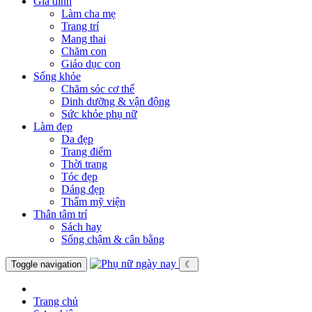
Gia đình
Làm cha mẹ
Trang trí
Mang thai
Chăm con
Giáo dục con
Sống khỏe
Chăm sóc cơ thể
Dinh dưỡng & vận động
Sức khỏe phụ nữ
Làm đẹp
Da đẹp
Trang điểm
Thời trang
Tóc đẹp
Dáng đẹp
Thẩm mỹ viện
Thân tâm trí
Sách hay
Sống chậm & cân bằng
Toggle navigation
☾
Trang chủ