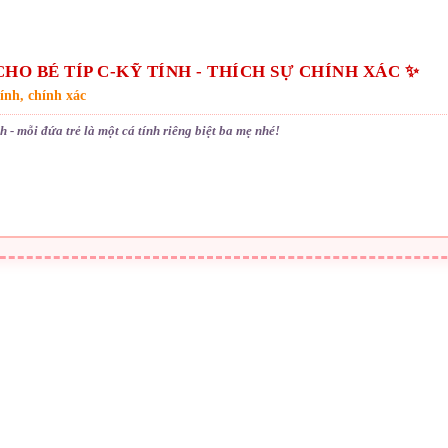
HO BÉ TÍP C-KỸ TÍNH - THÍCH SỰ CHÍNH XÁC ✨
tính, chính xác
 - mỗi đứa trẻ là một cá tính riêng biệt ba mẹ nhé!