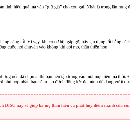
án tỉnh hiệu quả mà vẫn “giữ giá” cho con gái. Nhất là trong lần rung đ
chàng càng tốt. Vì vậy, khi có cơ hội gặp gỡ, hãy tận dụng tốt bằng c
ướng cuộc nói chuyện vào không khí cởi mở, thân thiện hơn.
nhưng nếu đã chọn ai thì bạn nên tập trung vào một mục tiêu mà thôi.
ời phù hợp nhất, bạn sẽ tự tạo được động lực để mình dễ dàng vượt qua 
 sách DISC này sẽ giúp ba mẹ thấu hiểu và phát huy điểm mạnh của co