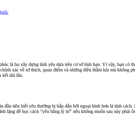
Quốc
húc là họ xây dựng tình yêu dựa trên cơ sở tình bạn. Vì vậy, bạn có t
n chính xác về sở thích, quan điểm và những điều thầm kín mà không ph
kết dài lâu.
đầu tiên biết yêu thường bị hấp dẫn bởi ngoại hình hơn là tính cách. N
tĩnh lặng để học cách “yêu bằng lý trí” nếu không muốn sau này phải ô