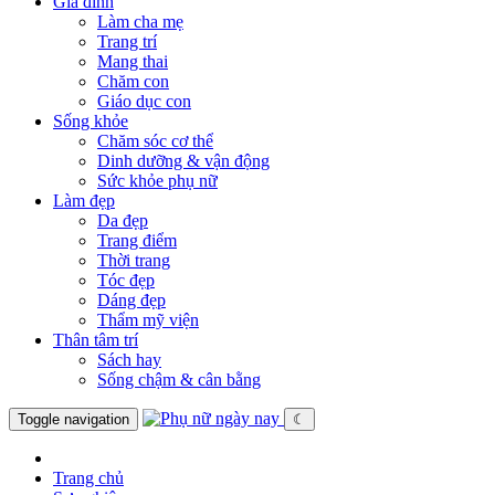
Gia đình
Làm cha mẹ
Trang trí
Mang thai
Chăm con
Giáo dục con
Sống khỏe
Chăm sóc cơ thể
Dinh dưỡng & vận động
Sức khỏe phụ nữ
Làm đẹp
Da đẹp
Trang điểm
Thời trang
Tóc đẹp
Dáng đẹp
Thẩm mỹ viện
Thân tâm trí
Sách hay
Sống chậm & cân bằng
Toggle navigation
☾
Trang chủ