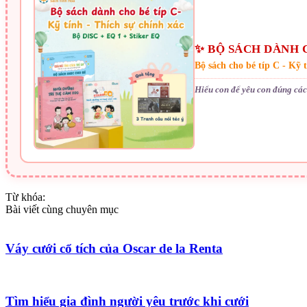
✨ BỘ SÁCH DÀNH C
Bộ sách cho bé típ C - Kỹ 
Hiểu con để yêu con đúng cách
Từ khóa:
Bài viết cùng chuyên mục
Váy cưới cổ tích của Oscar de la Renta
Tìm hiểu gia đình người yêu trước khi cưới