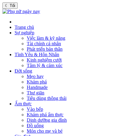
☾
Tối
Trang chủ
Sự nghiệp
Việc làm & kỹ năng
Tài chính cá nhân
Phát triển bản thân
Tình Yêu & Hôn Nhân
Kinh nghiệm cưới
Tâm lý & cảm xúc
Đời sống
Mẹo hay
Khám phá
Handmade
Thư giãn
Tiêu dùng thông thái
Ẩm thực
Vào bếp
Khám phá ẩm thực
Dinh dưỡng gia đình
Đồ uống
Món cho mẹ và bé