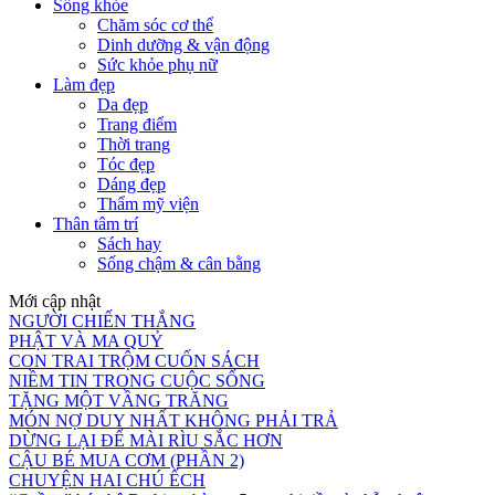
Sống khỏe
Chăm sóc cơ thể
Dinh dưỡng & vận động
Sức khỏe phụ nữ
Làm đẹp
Da đẹp
Trang điểm
Thời trang
Tóc đẹp
Dáng đẹp
Thẩm mỹ viện
Thân tâm trí
Sách hay
Sống chậm & cân bằng
Mới cập nhật
NGƯỜI CHIẾN THẮNG
PHẬT VÀ MA QUỶ
CON TRAI TRỘM CUỐN SÁCH
NIỀM TIN TRONG CUỘC SỐNG
TẶNG MỘT VẦNG TRĂNG
MÓN NỢ DUY NHẤT KHÔNG PHẢI TRẢ
DỪNG LẠI ĐỂ MÀI RÌU SẮC HƠN
CẬU BÉ MUA CƠM (PHẦN 2)
CHUYỆN HAI CHÚ ẾCH