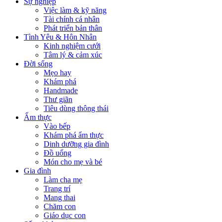
Sự nghiệp
Việc làm & kỹ năng
Tài chính cá nhân
Phát triển bản thân
Tình Yêu & Hôn Nhân
Kinh nghiệm cưới
Tâm lý & cảm xúc
Đời sống
Mẹo hay
Khám phá
Handmade
Thư giãn
Tiêu dùng thông thái
Ẩm thực
Vào bếp
Khám phá ẩm thực
Dinh dưỡng gia đình
Đồ uống
Món cho mẹ và bé
Gia đình
Làm cha mẹ
Trang trí
Mang thai
Chăm con
Giáo dục con