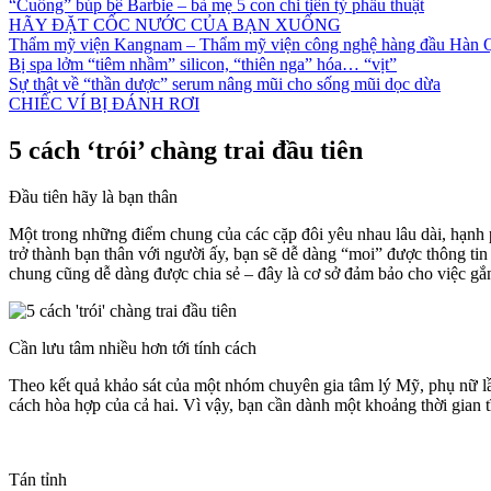
“Cuồng” búp bê Barbie – bà mẹ 5 con chi tiền tỷ phẫu thuật
HÃY ĐẶT CỐC NƯỚC CỦA BẠN XUỐNG
Thẩm mỹ viện Kangnam – Thẩm mỹ viện công nghệ hàng đầu Hàn 
Bị spa lởm “tiêm nhầm” silicon, “thiên nga” hóa… “vịt”
Sự thật về “thần dược” serum nâng mũi cho sống mũi dọc dừa
CHIẾC VÍ BỊ ĐÁNH RƠI
5 cách ‘trói’ chàng trai đầu tiên
Đầu tiên hãy là bạn thân
Một trong những điểm chung của các cặp đôi yêu nhau lâu dài, hạnh p
trở thành bạn thân với người ấy, bạn sẽ dễ dàng “moi” được thông ti
chung cũng dễ dàng được chia sẻ – đây là cơ sở đảm bảo cho việc gắn 
Cần lưu tâm nhiều hơn tới tính cách
Theo kết quả khảo sát của một nhóm chuyên gia tâm lý Mỹ, phụ nữ lần 
cách hòa hợp của cả hai. Vì vậy, bạn cần dành một khoảng thời gian 
Tán tỉnh