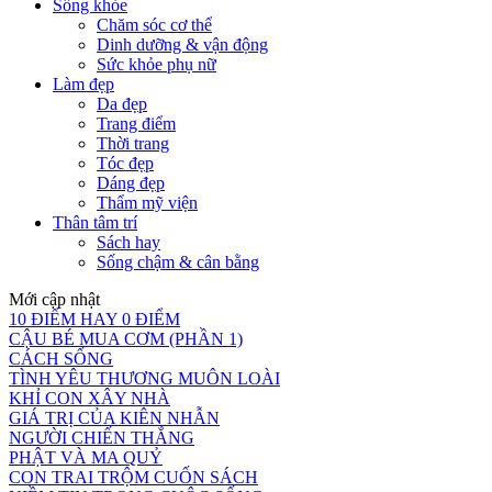
Sống khỏe
Chăm sóc cơ thể
Dinh dưỡng & vận động
Sức khỏe phụ nữ
Làm đẹp
Da đẹp
Trang điểm
Thời trang
Tóc đẹp
Dáng đẹp
Thẩm mỹ viện
Thân tâm trí
Sách hay
Sống chậm & cân bằng
Mới cập nhật
10 ĐIỂM HAY 0 ĐIỂM
CẬU BÉ MUA CƠM (PHẦN 1)
CÁCH SỐNG
TÌNH YÊU THƯƠNG MUÔN LOÀI
KHỈ CON XÂY NHÀ
GIÁ TRỊ CỦA KIÊN NHẪN
NGƯỜI CHIẾN THẮNG
PHẬT VÀ MA QUỶ
CON TRAI TRỘM CUỐN SÁCH