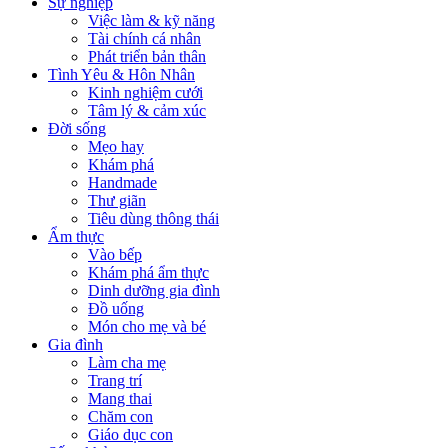
Sự nghiệp
Việc làm & kỹ năng
Tài chính cá nhân
Phát triển bản thân
Tình Yêu & Hôn Nhân
Kinh nghiệm cưới
Tâm lý & cảm xúc
Đời sống
Mẹo hay
Khám phá
Handmade
Thư giãn
Tiêu dùng thông thái
Ẩm thực
Vào bếp
Khám phá ẩm thực
Dinh dưỡng gia đình
Đồ uống
Món cho mẹ và bé
Gia đình
Làm cha mẹ
Trang trí
Mang thai
Chăm con
Giáo dục con