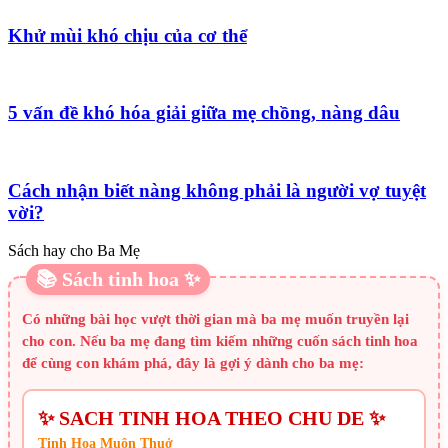
Khử mùi khó chịu của cơ thể
5 vấn đề khó hóa giải giữa mẹ chồng, nàng dâu
Cách nhận biết nàng không phải là người vợ tuyệt
vời?
Sách hay cho Ba Mẹ
📚 Sách tinh hoa ✨
Có những bài học vượt thời gian mà ba mẹ muốn truyền lại
cho con. Nếu ba mẹ đang tìm kiếm những cuốn sách tinh hoa
để cùng con khám phá, đây là gợi ý dành cho ba mẹ:
✨ SACH TINH HOA THEO CHU DE ✨
Tinh Hoa Muôn Thuở