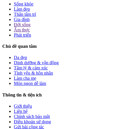
Sống khỏe
Làm đẹp
Thân tâm trí
Gia đình
Đời sống
Ẩm thực
Phát triển
Chủ đề quan tâm
Da đẹp
Dinh dưỡng & vận động
Tâm lý & cảm xúc
Tình yêu & hôn nhân
Làm cha mẹ
Món ngon dễ làm
Thông tin & tiện ích
Giới thiệu
Liên hệ
Chính sách bảo mật
Điều khoản sử dụng
Gửi bài cộng tác