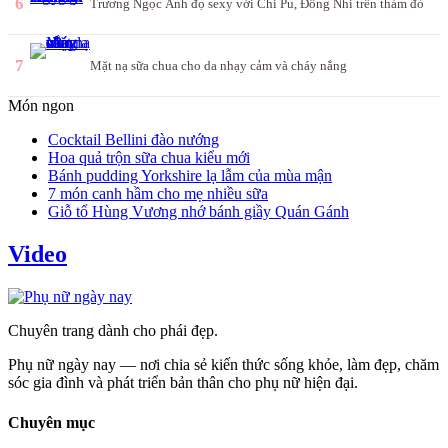
6
Trương Ngọc Ánh đọ sexy với Chi Pu, Đông Nhi trên thảm đỏ
7
Mặt nạ sữa chua cho da nhạy cảm và cháy nắng
Món ngon
Cocktail Bellini đào nướng
Hoa quả trộn sữa chua kiểu mới
Bánh pudding Yorkshire lạ lẫm của mùa mận
7 món canh hầm cho mẹ nhiều sữa
Giỗ tổ Hùng Vương nhớ bánh giầy Quán Gánh
Video
Chuyên trang dành cho phái đẹp.
Phụ nữ ngày nay — nơi chia sẻ kiến thức sống khỏe, làm đẹp, chăm
sóc gia đình và phát triển bản thân cho phụ nữ hiện đại.
Chuyên mục