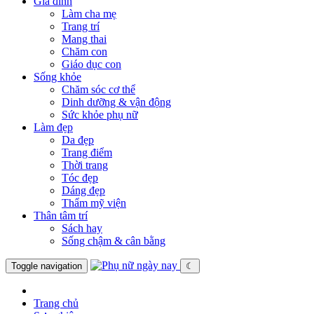
Gia đình
Làm cha mẹ
Trang trí
Mang thai
Chăm con
Giáo dục con
Sống khỏe
Chăm sóc cơ thể
Dinh dưỡng & vận động
Sức khỏe phụ nữ
Làm đẹp
Da đẹp
Trang điểm
Thời trang
Tóc đẹp
Dáng đẹp
Thẩm mỹ viện
Thân tâm trí
Sách hay
Sống chậm & cân bằng
Toggle navigation
☾
Trang chủ