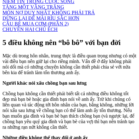
NIỀM TIN TRONG CUỘC SỐNG
TẶNG MỘT VẦNG TRĂNG
MÓN NỢ DUY NHẤT KHÔNG PHẢI TRẢ
DỪNG LẠI ĐỂ MÀI RÌU SẮC HƠN
CẬU BÉ MUA CƠM (PHẦN 2)
CHUYỆN HAI CHÚ ẾCH
5 điều không nên “bô bô” với bạn đời
Mặc dù trong hôn nhân, trung thực là điều quan trọng nhưng có một
vài điều bạn nên giữ lại cho riêng mình. Vấn đề ở đây không phải
nói dối mà có những chuyện không cần thiết phải chia sẻ với nửa
bên kia để tránh làm tổn thương anh ấy.
Người khác nói xấu chồng bạn sau lưng
Chồng bạn không cần thiết phải biết tất cả những điều không tốt
đẹp mà bạn bè hoặc gia đình bạn nói về anh ấy. Trừ khi chúng có
liên quan và tác động tới hôn nhân của bạn, bằng không, những lời
nói xấu sau lưng về chồng bạn có thể làm anh ấy tổn thương. Nếu
bạn muốn gia đình và bạn bè bạn thích chồng bạn (và ngược lại, để
chồng bạn yêu quý gia đình và bạn bè của vợ) thì bạn nên tránh tạo
ra những rạn nứt không cần thiết.
Những điều không thể thay đổi ở anh ấy