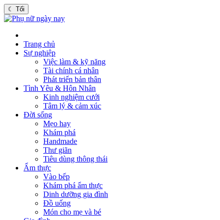
☾
Tối
Trang chủ
Sự nghiệp
Việc làm & kỹ năng
Tài chính cá nhân
Phát triển bản thân
Tình Yêu & Hôn Nhân
Kinh nghiệm cưới
Tâm lý & cảm xúc
Đời sống
Mẹo hay
Khám phá
Handmade
Thư giãn
Tiêu dùng thông thái
Ẩm thực
Vào bếp
Khám phá ẩm thực
Dinh dưỡng gia đình
Đồ uống
Món cho mẹ và bé