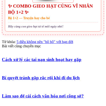
✨ COMBO GIEO HẠT CÙNG VĨ NHÂN
BỘ 1+2 ✨
Bộ 1+2 — Truyện hay cho bé
Hãy cùng con gieo hạt tử tế mỗi ngày nhé!
Từ khóa:
5 điều không nên "bô bô" với bạn đời
Bài viết cùng chuyên mục
Cách xử lý các tai nạn sinh hoạt hay gặp
Bí quyết tránh gặp rắc rối khi đi du lịch
Làm sao để cải cách văn hóa nơi công sở?