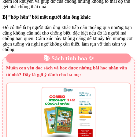
kiếm lời khuyên và giúp đỡ của chồng nhưng không tỏ thái độ thù
gét nhà chồng thái quá.
Bị ”hớp hồn’’ bởi một người đàn ông khác
Đó có thể là bị người đàn ông khác hấp dẫn thoảng qua nhưng bạn
cũng không cần nói cho chồng biết, đặc biệt nếu đó là người mà
chồng bạn quen. Cảm xúc này không đáng để khuấy lên những cơn
ghen tuông và nghi ngờ không cần thiết, làm rạn vỡ tình cảm vợ
chồng.
📚 Sách tinh hoa ✨
Muốn con yêu đọc sách và học được những bài học nhân văn
từ nhỏ? Đây là gợi ý dành cho ba mẹ: