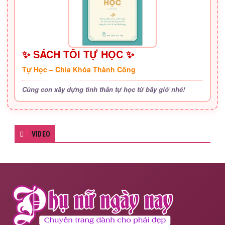
✨ SÁCH TÔI TỰ HỌC ✨
Tự Học – Chìa Khóa Thành Công
Cùng con xây dựng tinh thần tự học từ bây giờ nhé!
VIDEO