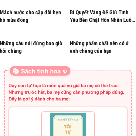
Mách nước cho cặp đôi hẹn
Bí Quyết Vàng Để Giữ Tình
hò mùa đông
Yêu Bền Chặt Hôn Nhân Luôn
Nồng Nàn
Những câu nói đừng bao giờ
Những phẩm chất nên có ở
hỏi chàng
anh chàng của bạn
📚 Sách tinh hoa ✨
SÁCH HAY CHO BA MẸ
Dạy con tự học là món quà vô giá ba mẹ có thể trao.
Nhưng trước hết, ba mẹ cũng cần phương pháp đúng.
Đây là gợi ý dành cho ba mẹ: