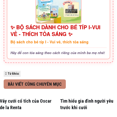
✨ BỘ SÁCH DÀNH CHO BÉ TÍP I-VUI
VẺ - THÍCH TỎA SÁNG ✨
Bộ sách cho bé típ I - Vui vẻ, thích tỏa sáng
Hãy để con tỏa sáng theo cách riêng của mình ba mẹ nhé!
Từ khóa:
BÀI VIẾT CÙNG CHUYÊN MỤC
Váy cưới cổ tích của Oscar
Tìm hiểu gia đình người yêu
de la Renta
trước khi cưới