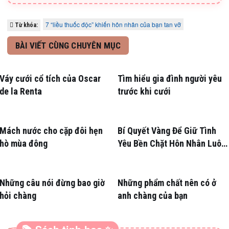
7 “liều thuốc độc” khiến hôn nhân của bạn tan vỡ
Từ khóa:
BÀI VIẾT CÙNG CHUYÊN MỤC
Váy cưới cổ tích của Oscar
Tìm hiểu gia đình người yêu
de la Renta
trước khi cưới
Mách nước cho cặp đôi hẹn
Bí Quyết Vàng Để Giữ Tình
hò mùa đông
Yêu Bền Chặt Hôn Nhân Luôn
Nồng Nàn
Những câu nói đừng bao giờ
Những phẩm chất nên có ở
hỏi chàng
anh chàng của bạn