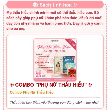
📚 Sách tinh hoa ✨
Mẹ thấu hiểu chính mình mới có thể thấu hiểu con. Bộ
sách này giúp phụ nữ khám phá bản thân, để từ đó nuôi
dạy con nhẹ nhàng và hạnh phúc hơn. Đây là gợi ý dành
cho ba mẹ:
✨ COMBO "PHỤ NỮ THẤU HIỂU" ✨
Combo Phụ Nữ Thấu Hiểu
Thấu hiểu bản thân, yêu thương con đúng cách – mẹ nhé!