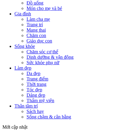
Đồ uống
Món cho mẹ và bé
Gia đình
Làm cha mẹ
Trang trí
Mang thai
Chăm con
Giáo dục con
Sống khỏe
Chăm sóc cơ thể
Dinh dưỡng & vận động
Sức khỏe phụ nữ
Làm đẹp
Da đẹp
Trang điểm
Thời trang
Tóc đẹp
Dáng đẹp
Thẩm mỹ viện
Thân tâm trí
Sách hay
Sống chậm & cân bằng
Mới cập nhật