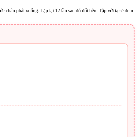
ớc chân phải xuống. Lặp lại 12 lần sau đó đổi bên. Tập với tạ sẽ đem