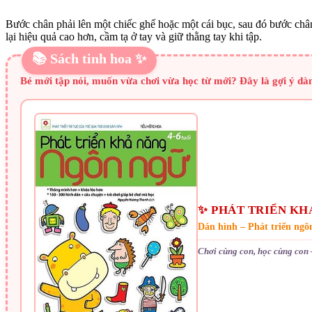
Bước chân phải lên một chiếc ghế hoặc một cái bục, sau đó bước chân 
lại hiệu quả cao hơn, cầm tạ ở tay và giữ thằng tay khi tập.
📚 Sách tinh hoa ✨
Bé mới tập nói, muốn vừa chơi vừa học từ mới? Đây là gợi ý dà
✨ PHÁT TRIỂN KH
Dán hình – Phát triển ngô
Chơi cùng con, học cùng con 