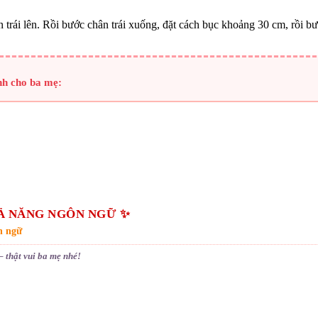
trái lên. Rồi bước chân trái xuống, đặt cách bục khoảng 30 cm, rồi bư
nh cho ba mẹ:
Ả NĂNG NGÔN NGỮ ✨
n ngữ
– thật vui ba mẹ nhé!