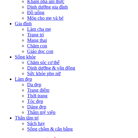
Khám phá ẩm thực
Dinh dưỡng gia đình
Đồ uống
Món cho mẹ và bé
Gia đình
Làm cha mẹ
Trang trí
Mang thai
Chăm con
Giáo dục con
Sống khỏe
Chăm sóc cơ thể
Dinh dưỡng & vận động
Sức khỏe phụ nữ
Làm đẹp
Da đẹp
Trang điểm
Thời trang
Tóc đẹp
Dáng đẹp
Thẩm mỹ viện
Thân tâm trí
Sách hay
Sống chậm & cân bằng