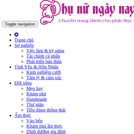
Toggle navigation
Trang chủ
Sự nghiệp
Việc làm & kỹ năng
Tài chính cá nhân
Phát triển bản thân
Tình Yêu & Hôn Nhân
Kinh nghiệm cưới
Tâm lý & cảm xúc
Đời sống
Mẹo hay
Khám phá
Handmade
Thư giãn
Tiêu dùng thông thái
Ẩm thực
Vào bếp
Khám phá ẩm thực
Dinh dưỡng gia đình