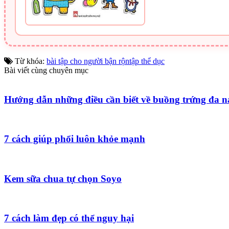
Từ khóa:
bài tập cho người bận rộn
tập thể dục
Bài viết cùng chuyên mục
Hướng dẫn những điều cần biết về buồng trứng đa 
7 cách giúp phổi luôn khỏe mạnh
Kem sữa chua tự chọn Soyo
7 cách làm đẹp có thể nguy hại