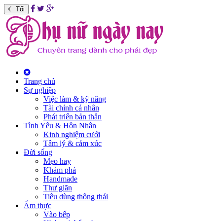
☾
Tối
Trang chủ
Sự nghiệp
Việc làm & kỹ năng
Tài chính cá nhân
Phát triển bản thân
Tình Yêu & Hôn Nhân
Kinh nghiệm cưới
Tâm lý & cảm xúc
Đời sống
Mẹo hay
Khám phá
Handmade
Thư giãn
Tiêu dùng thông thái
Ẩm thực
Vào bếp