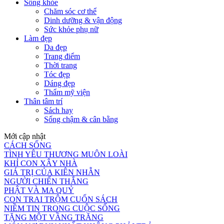
Sống khỏe
Chăm sóc cơ thể
Dinh dưỡng & vận động
Sức khỏe phụ nữ
Làm đẹp
Da đẹp
Trang điểm
Thời trang
Tóc đẹp
Dáng đẹp
Thẩm mỹ viện
Thân tâm trí
Sách hay
Sống chậm & cân bằng
Mới cập nhật
CÁCH SỐNG
TÌNH YÊU THƯƠNG MUÔN LOÀI
KHỈ CON XÂY NHÀ
GIÁ TRỊ CỦA KIÊN NHẪN
NGƯỜI CHIẾN THẮNG
PHẬT VÀ MA QUỶ
CON TRAI TRỘM CUỐN SÁCH
NIỀM TIN TRONG CUỘC SỐNG
TẶNG MỘT VẦNG TRĂNG