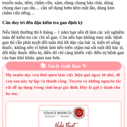
truyền máu, tiêm, châm cứu, xăm, dùng chung bàn chải, dùng
chung dao cạo râu… cần sử dụng bơm tiêm một lần, dùng kim
châm cứu riêng…
Cần duy trì đều đặn kiểm tra gan định kỳ
Nếu bình thường thì 6 tháng – 1 năm bạn nên đi làm các xét nghiệm
máu để kiểm tra các chỉ số gan. Còn nếu bạn không may mắc bệnh
gan thì cần phải tuyệt đối tuân thủ lời dặn của bác sĩ, kiên trì uống
thuốc, không nên vì bệnh tình tiến triển chậm mà sốt ruột đổi bác sĩ,
đổi thầy thuốc điều trị, điều đó chỉ càng khiến việc điều trị bệnh gan
của bạn khó khăn, gian nan hơn.
📚 Sách tinh hoa ✨
Mẹ muốn dạy con thói quen làm việc hiệu quả ngay từ nhỏ, để
con sau này tự lập và thành công. Toyota có những nguyên tắc
rất dễ áp dụng trong sinh hoạt gia đình. Đây là gợi ý dành cho
ba mẹ: