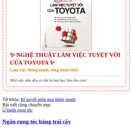
✨ NGHỆ THUẬT LÀM VIỆC TUYỆT VỜI
CỦA TOYOTA ✨
Làm việc thông minh, sống nhàn tênh
Mỗi việc nhỏ đều có thể là bài học lớn cho con!
Từ khóa:
Bí quyết giúp gan khỏe mạnh
Bài viết cùng chuyên mục
Ngăn rụng tóc bằng trái cây