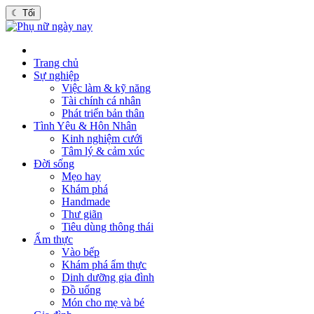
☾
Tối
Trang chủ
Sự nghiệp
Việc làm & kỹ năng
Tài chính cá nhân
Phát triển bản thân
Tình Yêu & Hôn Nhân
Kinh nghiệm cưới
Tâm lý & cảm xúc
Đời sống
Mẹo hay
Khám phá
Handmade
Thư giãn
Tiêu dùng thông thái
Ẩm thực
Vào bếp
Khám phá ẩm thực
Dinh dưỡng gia đình
Đồ uống
Món cho mẹ và bé