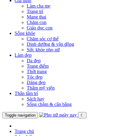
Gia đình
Làm cha mẹ
Trang trí
Mang thai
Chăm con
Giáo dục con
Sống khỏe
Chăm sóc cơ thể
Dinh dưỡng & vận động
Sức khỏe phụ nữ
Làm đẹp
Da đẹp
Trang điểm
Thời trang
Tóc đẹp
Dáng đẹp
Thẩm mỹ viện
Thân tâm trí
Sách hay
Sống chậm & cân bằng
Toggle navigation
☾
Trang chủ