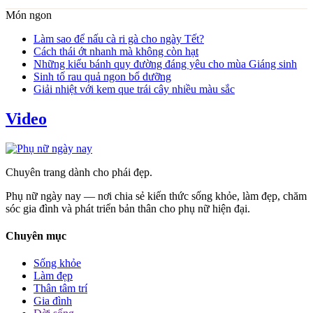
Món ngon
Làm sao để nấu cà ri gà cho ngày Tết?
Cách thái ớt nhanh mà không còn hạt
Những kiểu bánh quy đường đáng yêu cho mùa Giáng sinh
Sinh tố rau quả ngon bổ dưỡng
Giải nhiệt với kem que trái cây nhiều màu sắc
Video
Chuyên trang dành cho phái đẹp.
Phụ nữ ngày nay — nơi chia sẻ kiến thức sống khỏe, làm đẹp, chăm
sóc gia đình và phát triển bản thân cho phụ nữ hiện đại.
Chuyên mục
Sống khỏe
Làm đẹp
Thân tâm trí
Gia đình