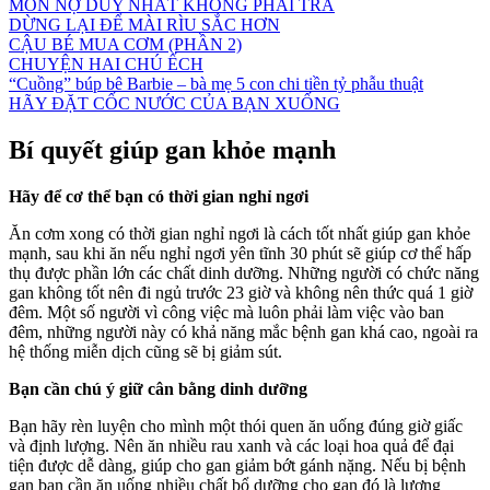
MÓN NỢ DUY NHẤT KHÔNG PHẢI TRẢ
DỪNG LẠI ĐỂ MÀI RÌU SẮC HƠN
CẬU BÉ MUA CƠM (PHẦN 2)
CHUYỆN HAI CHÚ ẾCH
“Cuồng” búp bê Barbie – bà mẹ 5 con chi tiền tỷ phẫu thuật
HÃY ĐẶT CỐC NƯỚC CỦA BẠN XUỐNG
Bí quyết giúp gan khỏe mạnh
Hãy để cơ thể bạn có thời gian nghỉ ngơi
Ăn cơm xong có thời gian nghỉ ngơi là cách tốt nhất giúp gan khỏe
mạnh, sau khi ăn nếu nghỉ ngơi yên tĩnh 30 phút sẽ giúp cơ thể hấp
thụ được phần lớn các chất dinh dưỡng. Những người có chức năng
gan không tốt nên đi ngủ trước 23 giờ và không nên thức quá 1 giờ
đêm. Một số người vì công việc mà luôn phải làm việc vào ban
đêm, những người này có khả năng mắc bệnh gan khá cao, ngoài ra
hệ thống miễn dịch cũng sẽ bị giảm sút.
Bạn cần chú ý giữ cân bằng dinh dưỡng
Bạn hãy rèn luyện cho mình một thói quen ăn uống đúng giờ giấc
và định lượng. Nên ăn nhiều rau xanh và các loại hoa quả để đại
tiện được dễ dàng, giúp cho gan giảm bớt gánh nặng. Nếu bị bệnh
gan bạn cần ăn uống nhiều chất bổ dưỡng cho gan đó là lượng