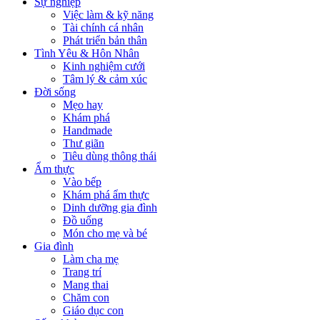
Sự nghiệp
Việc làm & kỹ năng
Tài chính cá nhân
Phát triển bản thân
Tình Yêu & Hôn Nhân
Kinh nghiệm cưới
Tâm lý & cảm xúc
Đời sống
Mẹo hay
Khám phá
Handmade
Thư giãn
Tiêu dùng thông thái
Ẩm thực
Vào bếp
Khám phá ẩm thực
Dinh dưỡng gia đình
Đồ uống
Món cho mẹ và bé
Gia đình
Làm cha mẹ
Trang trí
Mang thai
Chăm con
Giáo dục con