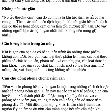
đặc biệt chú ý khi uống các loại thuốc tránh thai và thuốc cảm cúm.
Không nên tức giận
“Nộ tắc thương can”, câu đó có nghĩa là khi tức giận sẽ rất có hại
cho gan. Theo các nhà miễn dịch học, thì khi tức giận hệ miễn dịch
của cơ thể sẽ hoạt động kém đi và làm tổn thương đến gan. Do vậy
những người bị mắc bệnh gan nhất thiết không nên nóng giận
nhiều.
Cần kiêng khem trong ăn uống
Khi lá gan của bạn đã có bệnh, nên tránh ăn những thực phẩm
không còn tươi, bao gồm các loại thực phẩm lên men, các loại thực
phẩm có chất bảo quản, phẩm màu và các phụ gia, các loại thức ăn
hun khói… các gia vị có chất kích thích, một số loại hoa quả như
mãng cầu, vải, long nhãn… cũng không nên ăn nhiều.
Cần chủ động phòng chống viêm gan
Tiêm vaccin phòng bệnh viêm gan là một trong những cách tích cực
nhất để phòng bệnh gan. Hiện nay tại các cơ sở y tế phòng dịch của
huyện, thị xã, thành phố đều được cung cấp đầy đủ các vaccin
phòng bệnh viêm gan, chúng ta nên chủ động đến để được tiêm
phòng đầy đủ. Một điều quan trọng khác là cần chú ý tránh các
nguồn lây nhiễm ví dụ như cần tránh hoặc hết sức cẩn thận khi