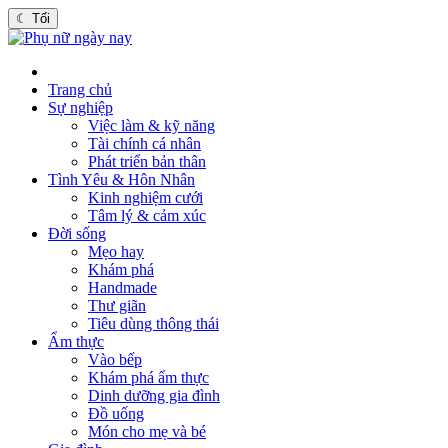
☾
Tối
Trang chủ
Sự nghiệp
Việc làm & kỹ năng
Tài chính cá nhân
Phát triển bản thân
Tình Yêu & Hôn Nhân
Kinh nghiệm cưới
Tâm lý & cảm xúc
Đời sống
Mẹo hay
Khám phá
Handmade
Thư giãn
Tiêu dùng thông thái
Ẩm thực
Vào bếp
Khám phá ẩm thực
Dinh dưỡng gia đình
Đồ uống
Món cho mẹ và bé