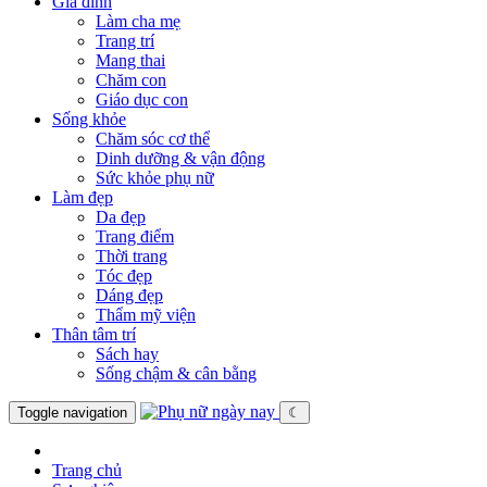
Gia đình
Làm cha mẹ
Trang trí
Mang thai
Chăm con
Giáo dục con
Sống khỏe
Chăm sóc cơ thể
Dinh dưỡng & vận động
Sức khỏe phụ nữ
Làm đẹp
Da đẹp
Trang điểm
Thời trang
Tóc đẹp
Dáng đẹp
Thẩm mỹ viện
Thân tâm trí
Sách hay
Sống chậm & cân bằng
Toggle navigation
☾
Trang chủ