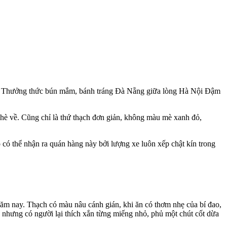
nay. Thưởng thức bún mắm, bánh tráng Đà Nẵng giữa lòng Hà Nội Đậm
 hè về. Cũng chỉ là thứ thạch đơn giản, không màu mè xanh đỏ,
có thể nhận ra quán hàng này bởi lượng xe luôn xếp chật kín trong
năm nay. Thạch có màu nâu cánh gián, khi ăn có thơm nhẹ của bí đao,
h nhưng có người lại thích xắn từng miếng nhỏ, phủ một chút cốt dừa