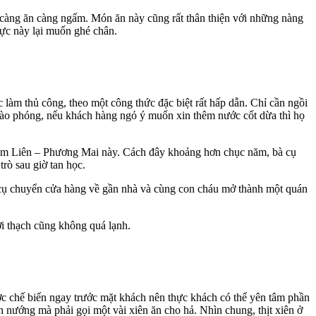
 càng ăn càng ngấm. Món ăn này cũng rất thân thiện với những nàng
vực này lại muốn ghé chân.
àm thủ công, theo một công thức đặc biệt rất hấp dẫn. Chỉ cần ngồi
 hào phóng, nếu khách hàng ngỏ ý muốn xin thêm nước cốt dừa thì họ
c Kim Liên – Phương Mai này. Cách đây khoảng hơn chục năm, bà cụ
rò sau giờ tan học.
bà cụ chuyển cửa hàng về gần nhà và cùng con cháu mở thành một quán
i thạch cũng không quá lạnh.
c chế biến ngay trước mặt khách nên thực khách có thể yên tâm phần
 nướng mà phải gọi một vài xiên ăn cho hả. Nhìn chung, thịt xiên ở