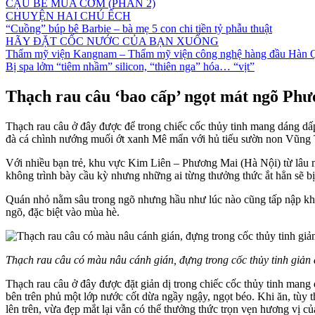
CẬU BÉ MUA CƠM (PHẦN 2)
CHUYỆN HAI CHÚ ẾCH
“Cuồng” búp bê Barbie – bà mẹ 5 con chi tiền tỷ phẫu thuật
HÃY ĐẶT CỐC NƯỚC CỦA BẠN XUỐNG
Thẩm mỹ viện Kangnam – Thẩm mỹ viện công nghệ hàng đầu Hàn 
Bị spa lởm “tiêm nhầm” silicon, “thiên nga” hóa… “vịt”
Thạch rau câu ‘bao cấp’ ngọt mát ngõ Ph
Thạch rau câu ở đây được để trong chiếc cốc thủy tinh mang dáng 
đà cá chình nướng muối ớt xanh Mê mẩn với hủ tiếu sườn non Vũng
Với nhiều bạn trẻ, khu vực Kim Liên – Phương Mai (Hà Nội) từ lâu m
không trình bày cầu kỳ nhưng những ai từng thưởng thức ắt hẳn sẽ bị
Quán nhỏ nằm sâu trong ngõ nhưng hầu như lúc nào cũng tấp nập khác
ngõ, đặc biệt vào mùa hè.
Thạch rau câu có màu nâu cánh gián, đựng trong cốc thủy tinh giản 
Thạch rau câu ở đây được đặt giản dị trong chiếc cốc thủy tinh mang
bên trên phủ một lớp nước cốt dừa ngầy ngậy, ngọt béo. Khi ăn, tùy t
lên trên, vừa đẹp mắt lại vẫn có thể thưởng thức trọn vẹn hương vị củ