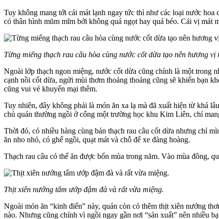
Tuy không mang tới cái mát lạnh ngay tức thì như các loại nước hoa
có thân hình mũm mĩm bởi không quá ngọt hay quá béo. Cái vị mát má
Từng miếng thạch rau câu hòa cùng nước cốt dừa tạo nên hương vị 
Ngoài lớp thạch ngon miệng, nước cốt dừa cũng chính là một trong n
cạnh nồi cốt dừa, ngửi mùi thơm thoảng thoảng cũng sẽ khiến bạn kh
cũng vui vẻ khuyến mại thêm.
Tuy nhiên, đây không phải là món ăn xa lạ mà đã xuất hiện từ khá l
chủ quán thường ngồi ở cổng một trường học khu Kim Liên, chỉ mang 
Thời đó, có nhiều hàng cùng bán thạch rau câu cốt dừa nhưng chỉ mì
ăn nho nhỏ, có ghế ngồi, quạt mát và chỗ để xe đàng hoàng.
Thạch rau câu có thể ăn được bốn mùa trong năm. Vào mùa đông, quá
Thịt xiên nướng tẩm ướp đậm đà và rất vừa miệng.
Ngoài món ăn “kinh điển” này, quán còn có thêm thịt xiên nướng th
nào. Nhưng cũng chính vì ngồi ngay gần nơi “sản xuất” nên nhiều bạn