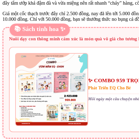
đây tẩm ướp khá đậm đà và vừa miệng nên rất nhanh “cháy” hàng, còn
Giá một cốc thạch trước đây chỉ 2.500 đồng, nay đã lên tới 5.000 đồ
10.000 đồng. Chỉ với 50.000 đồng, bạn sẽ thưởng thức no bụng cả đồ
📚 Sách tinh hoa ✨
Nuôi dạy con thông minh cảm xúc là món quà vô giá cho tương l
✨ COMBO 959 TRỌN
Phát Triển EQ Cho Bé
Mỗi ngày một câu chuyện nhỏ