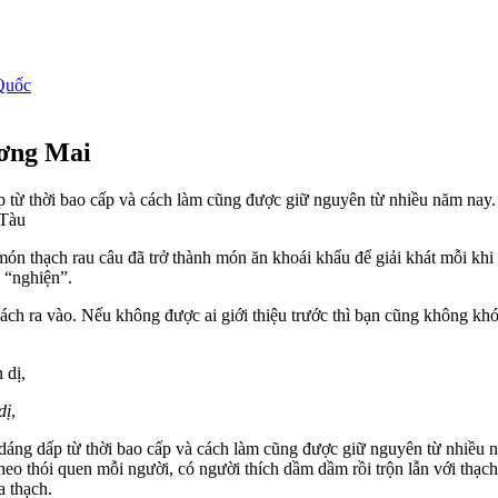
Quốc
ương Mai
dấp từ thời bao cấp và cách làm cũng được giữ nguyên từ nhiều năm 
 Tàu
ón thạch rau câu đã trở thành món ăn khoái khẩu để giải khát mỗi khi
 “nghiện”.
h ra vào. Nếu không được ai giới thiệu trước thì bạn cũng không khó 
dị
,
 dáng dấp từ thời bao cấp và cách làm cũng được giữ nguyên từ nhiều 
heo thói quen mỗi người, có người thích dầm dầm rồi trộn lẫn với thạc
a thạch.