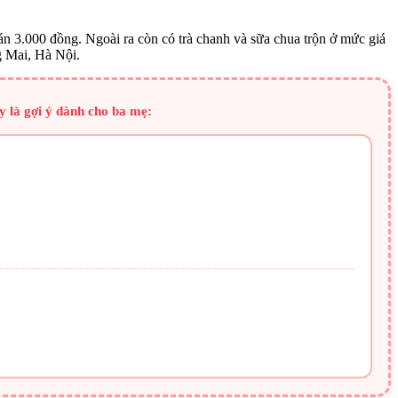
án 3.000 đồng. Ngoài ra còn có trà chanh và sữa chua trộn ở mức giá
g Mai, Hà Nội.
y là gợi ý dành cho ba mẹ: