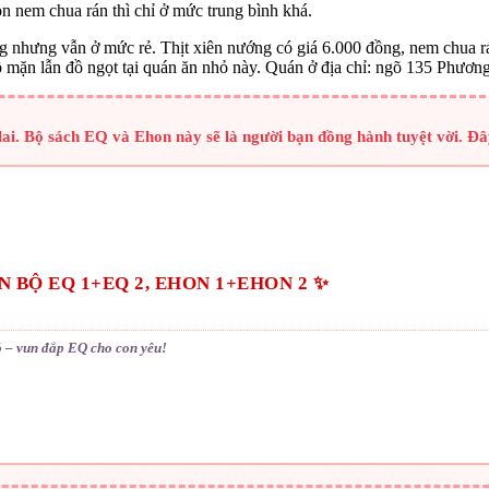
 nem chua rán thì chỉ ở mức trung bình khá.
ng nhưng vẫn ở mức rẻ. Thịt xiên nướng có giá 6.000 đồng, nem chua r
 mặn lẫn đồ ngọt tại quán ăn nhỏ này. Quán ở địa chỉ: ngõ 135 Phươn
ai. Bộ sách EQ và Ehon này sẽ là người bạn đồng hành tuyệt vời. Đâ
 BỘ EQ 1+EQ 2, EHON 1+EHON 2 ✨
 – vun đắp EQ cho con yêu!