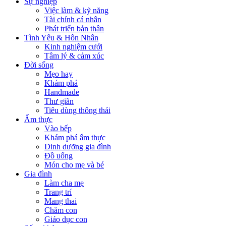
Sự nghiệp
Việc làm & kỹ năng
Tài chính cá nhân
Phát triển bản thân
Tình Yêu & Hôn Nhân
Kinh nghiệm cưới
Tâm lý & cảm xúc
Đời sống
Mẹo hay
Khám phá
Handmade
Thư giãn
Tiêu dùng thông thái
Ẩm thực
Vào bếp
Khám phá ẩm thực
Dinh dưỡng gia đình
Đồ uống
Món cho mẹ và bé
Gia đình
Làm cha mẹ
Trang trí
Mang thai
Chăm con
Giáo dục con