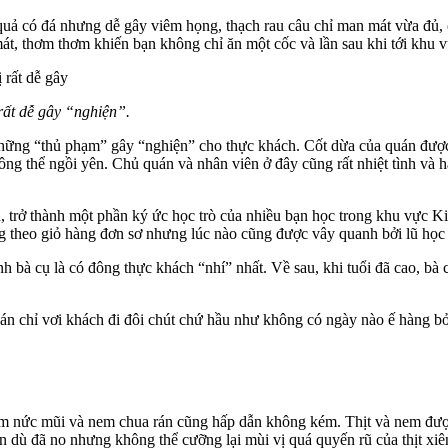
 quả có đá nhưng dễ gây viêm họng, thạch rau câu chỉ man mát vừa đủ,
t, thơm thơm khiến bạn không chỉ ăn một cốc và lần sau khi tới khu 
rất dễ gây “nghiện”.
hững “thủ phạm” gây “nghiện” cho thực khách. Cốt dừa của quán được l
ông thể ngồi yên. Chủ quán và nhân viên ở đây cũng rất nhiệt tình và
âu, trở thành một phần ký ức học trò của nhiều bạn học trong khu vự
theo giỏ hàng đơn sơ nhưng lúc nào cũng được vây quanh bởi lũ học t
nh bà cụ là có đông thực khách “nhí” nhất. Về sau, khi tuổi đã cao, 
n chỉ vơi khách đi đôi chút chứ hầu như không có ngày nào ế hàng bở
ơm nức mũi và nem chua rán cũng hấp dẫn không kém. Thịt và nem đượ
 dù đã no nhưng không thể cưỡng lại mùi vị quá quyến rũ của thịt xiên