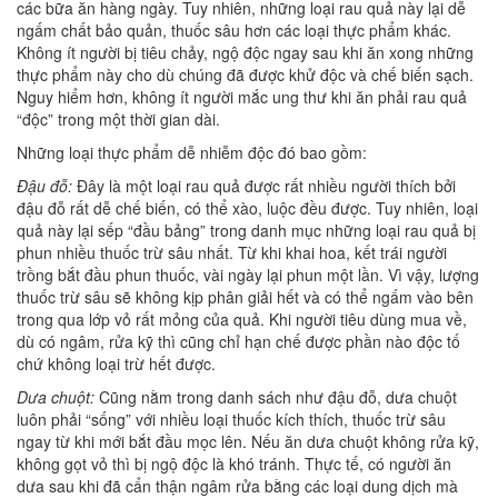
các bữa ăn hàng ngày. Tuy nhiên, những loại rau quả này lại dễ
ngấm chất bảo quản, thuốc sâu hơn các loại thực phẩm khác.
Không ít người bị tiêu chảy, ngộ độc ngay sau khi ăn xong những
thực phẩm này cho dù chúng đã được khử độc và chế biến sạch.
Nguy hiểm hơn, không ít người mắc ung thư khi ăn phải rau quả
“độc” trong một thời gian dài.
Những loại thực phẩm dễ nhiễm độc đó bao gồm:
Đậu đỗ:
Đây là một loại rau quả được rất nhiều người thích bởi
đậu đỗ rất dễ chế biến, có thể xào, luộc đều được. Tuy nhiên, loại
quả này lại sếp “đầu bảng” trong danh mục những loại rau quả bị
phun nhiều thuốc trừ sâu nhất. Từ khi khai hoa, kết trái người
trồng bắt đầu phun thuốc, vài ngày lại phun một lần. Vì vậy, lượng
thuốc trừ sâu sẽ không kịp phân giải hết và có thể ngấm vào bên
trong qua lớp vỏ rất mỏng của quả. Khi người tiêu dùng mua về,
dù có ngâm, rửa kỹ thì cũng chỉ hạn chế được phần nào độc tố
chứ không loại trừ hết được.
Dưa chuột:
Cũng nằm trong danh sách như đậu đỗ, dưa chuột
luôn phải “sống” với nhiều loại thuốc kích thích, thuốc trừ sâu
ngay từ khi mới bắt đầu mọc lên. Nếu ăn dưa chuột không rửa kỹ,
không gọt vỏ thì bị ngộ độc là khó tránh. Thực tế, có người ăn
dưa sau khi đã cẩn thận ngâm rửa bằng các loại dung dịch mà