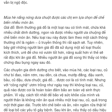
vẫn bị ngộ độc.
Mùa hè nắng nóng dưa chuột được các chị em lựa chọn để chế
biến nhiều món ăn.
Giá đỗ:
Bình thường giá đỗ là một loại rau có tính mát, chứa khá
nhiều chất dinh dưỡng, ngon và được nhiều người ưa chuộng để
chế biến món ăn. Nếu loại rau này được làm theo một cách thông
thường chỉ là ngâm – ủ truyền thống thì rất sạch sẽ. Tuy nhiên,
bây giờ những người làm giá đỗ đã sử dụng một số loại thuốc
kích thích, urê để cho nó vươn tốt hơn, năng suất hơn vì thế sẽ
rất độc khi ăn giá đỗ. Nhiều người ăn giá đỗ xong thì thấy có triệu
chứng đau bụng ngay sau đó.
Các chuyên gia dinh dưỡng cho biết, vào mùa hè, các loại rau, củ
như bí đao, nấm rơm, rau dền, cà chua, mướp đắng, đậu xanh,
bầu, củ đậu, dưa chuột, giá đỗ… được coi là có tính mát. Nhưng
với “công nghệ” ươm trồng như ngày nay thì không loại rau, củ,
quả nào được coi là hoàn toàn đảm bảo an toàn vệ sinh thực
phẩm. Vì vậy, cách tốt nhất để bảo vệ sức khỏe của mình và
người thân là không nên ăn quá nhiều một loại rau, củ, quả trong
một thời gian dài. Trước khi chế biến và ăn, nên ngâm rửa thật kĩ
để loại bỏ các yếu tố gây bệnh. Sau khi ăn, nếu thấy có dấu hiệu