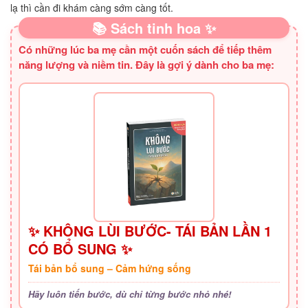
lạ thì cần đi khám càng sớm càng tốt.
📚 Sách tinh hoa ✨
Có những lúc ba mẹ cần một cuốn sách để tiếp thêm
năng lượng và niềm tin. Đây là gợi ý dành cho ba mẹ:
✨ KHÔNG LÙI BƯỚC- TÁI BẢN LẦN 1
CÓ BỔ SUNG ✨
Tái bản bổ sung – Cảm hứng sống
Hãy luôn tiến bước, dù chỉ từng bước nhỏ nhé!