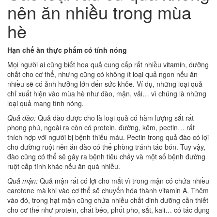
nên ăn nhiều trong mùa
hè
Hạn chế ăn thực phẩm có tính nóng
Mọi người ai cũng biết hoa quả cung cấp rất nhiều vitamin, dưỡng
chất cho cơ thể, nhưng cũng có không ít loại quả ngon nếu ăn
nhiều sẽ có ảnh hưởng lớn đến sức khỏe. Ví dụ, những loại quả
chỉ xuất hiện vào mùa hè như đào, mận, vải… vì chúng là những
loại quả mang tính nóng.
Quả đào:
Quả đào được cho là loại quả có hàm lượng sắt rất
phong phú, ngoài ra còn có protein, đường, kẽm, pectin… rất
thích hợp với người bị bệnh thiếu máu. Pectin trong quả đào có lợi
cho đường ruột nên ăn đào có thể phòng tránh táo bón. Tuy vậy,
đào cũng có thể sẽ gây ra bệnh tiêu chảy và một số bệnh đường
ruột cấp tính khác nếu ăn quá nhiều.
Quả mận:
Quả mận rất có lợi cho mắt vì trong mận có chứa nhiều
carotene mà khi vào cơ thể sẽ chuyển hóa thành vitamin A. Thêm
vào đó, trong hạt mận cũng chứa nhiều chất dinh dưỡng cần thiết
cho cơ thể như protein, chất béo, phốt pho, sắt, kali… có tác dụng