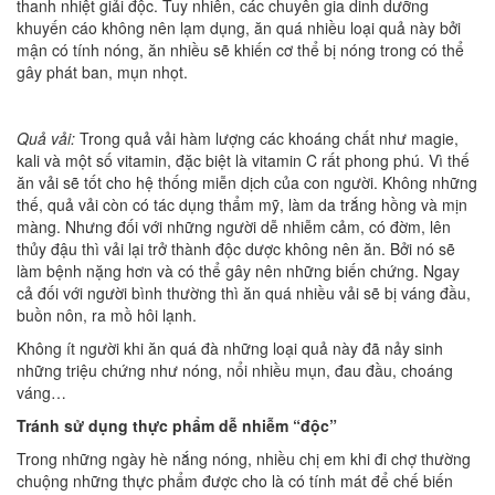
thanh nhiệt giải độc. Tuy nhiên, các chuyên gia dinh dưỡng
khuyến cáo không nên lạm dụng, ăn quá nhiều loại quả này bởi
mận có tính nóng, ăn nhiều sẽ khiến cơ thể bị nóng trong có thể
gây phát ban, mụn nhọt.
Quả vải:
Trong quả vải hàm lượng các khoáng chất như magie,
kali và một số vitamin, đặc biệt là vitamin C rất phong phú. Vì thế
ăn vải sẽ tốt cho hệ thống miễn dịch của con người. Không những
thế, quả vải còn có tác dụng thẩm mỹ, làm da trắng hồng và mịn
màng. Nhưng đối với những người dễ nhiễm cảm, có đờm, lên
thủy đậu thì vải lại trở thành độc dược không nên ăn. Bởi nó sẽ
làm bệnh nặng hơn và có thể gây nên những biến chứng. Ngay
cả đối với người bình thường thì ăn quá nhiều vải sẽ bị váng đầu,
buồn nôn, ra mồ hôi lạnh.
Không ít người khi ăn quá đà những loại quả này đã nảy sinh
những triệu chứng như nóng, nổi nhiều mụn, đau đầu, choáng
váng…
Tránh sử dụng thực phẩm dễ nhiễm “độc”
Trong những ngày hè nắng nóng, nhiều chị em khi đi chợ thường
chuộng những thực phẩm được cho là có tính mát để chế biến