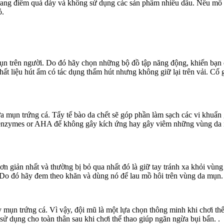
 trang điểm quá dày và không sử dụng các sản phẩm nhiều dầu. Nếu mồ h
ỏ.
ụn trên người. Do đó hãy chọn những bộ đồ tập năng động, khiến bạn dễ
ất liệu hút ẩm có tác dụng thấm hút nhưng không giữ lại trên vải. Cố 
ừa mụn trứng cá. Tẩy tế bào da chết sẽ góp phần làm sạch các vi khuẩ
từ enzymes or AHA để không gây kích ứng hay gây viêm những vùng d
 giản nhất và thường bị bỏ qua nhất đó là giữ tay tránh xa khỏi vùng 
ụn. Do đó hãy đem theo khăn và dùng nó để lau mồ hôi trên vùng da mụn. Đ
 mụn trứng cá. Vì vậy, đội mũ là một lựa chọn thông minh khi chơi th
ử dụng cho toàn thân sau khi chơi thể thao giúp ngăn ngừa bụi bẩn. .