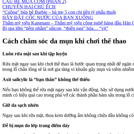
CẬU BÉ MUA CƠM (PHẦN 2)
CHUYỆN HAI CHÚ ẾCH
“Cuồng” búp bê Barbie – bà mẹ 5 con chi tiền tỷ phẫu thuật
HÃY ĐẶT CỐC NƯỚC CỦA BẠN XUỐNG
Thẩm mỹ viện Kangnam – Thẩm mỹ viện công nghệ hàng đầu Hàn 
Bị spa lởm “tiêm nhầm” silicon, “thiên nga” hóa… “vịt”
Cách chăm sóc da mụn khi chơi thể thao
Luôn rửa mặt sau khi tập luyện
Rửa mặt ngay sau khi chơi thể thao là bước quan trọng nhất để ngăn 
trong lỗ chân lông sẽ là nơi gia tăng vi khuẩn gây mụn và viêm nhiễm
Axit salicylic là “bạn thân” không thể thiếu
Nếu bạn không thể rửa mặt ngay sau khi vận động, hãy sử dụng nước 
minh có hiệu quả cao trong phá vỡ các thành phần bám sâu trong lỗ 
Giữ da sạch nhờn
Ngay sau khi rửa mặt, thoa kem dưỡng ẩm không chứa dầu không có
Dễ bị mụn do lớp trang điểm dày