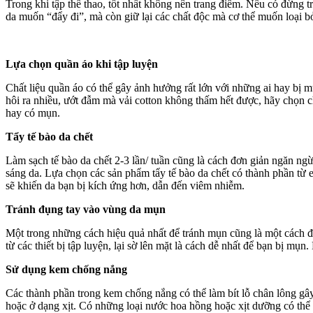
Trong khi tập thể thao, tốt nhất không nên trang điểm. Nếu có đừng
da muốn “đẩy đi”, mà còn giữ lại các chất độc mà cơ thể muốn loại b
Lựa chọn quần áo khi tập luyện
Chất liệu quần áo có thể gây ảnh hưởng rất lớn với những ai hay bị m
hôi ra nhiều, ướt đẫm mà vải cotton không thấm hết được, hãy chọn ch
hay có mụn.
Tẩy tế bào da chết
Làm sạch tế bào da chết 2-3 lần/ tuần cũng là cách đơn giản ngăn ng
sáng da. Lựa chọn các sản phẩm tẩy tế bào da chết có thành phần 
sẽ khiến da bạn bị kích ứng hơn, dẫn đến viêm nhiễm.
Tránh đụng tay vào vùng da mụn
Một trong những cách hiệu quả nhất để tránh mụn cũng là một cách đơn
từ các thiết bị tập luyện, lại sờ lên mặt là cách dễ nhất để bạn bị m
Sử dụng kem chống nắng
Các thành phần trong kem chống nắng có thể làm bít lỗ chân lông gây
hoặc ở dạng xịt. Có những loại nước hoa hồng hoặc xịt dưỡng có thể s