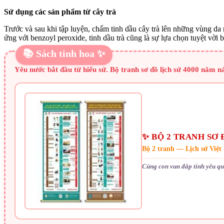
Sử dụng các sản phẩm từ cây trà
Trước và sau khi tập luyện, chấm tinh dầu cây trà lên những vùng da
ứng với benzoyl peroxide, tinh dầu trà cũng là sự lựa chọn tuyệt vờ
📚 Sách tinh hoa ✨
Yêu nước bắt đầu từ hiểu sử. Bộ tranh sơ đồ lịch sử 4000 năm 
✨ BỘ 2 TRANH SƠ 
Bộ 2 tranh — Lịch sử Việ
Cùng con vun đắp tình yêu qu