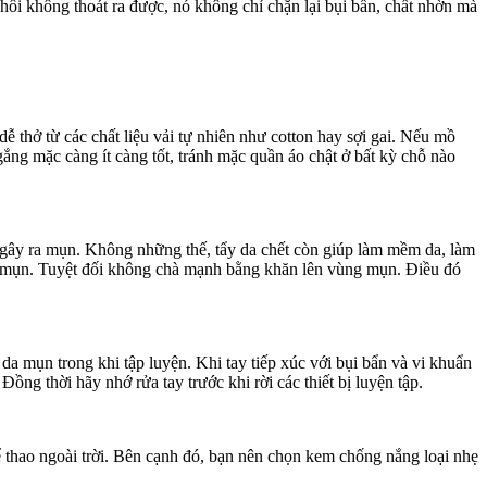
ôi không thoát ra được, nó không chỉ chặn lại bụi bẩn, chất nhờn mà
 thở từ các chất liệu vải tự nhiên như cotton hay sợi gai. Nếu mồ
gắng mặc càng ít càng tốt, tránh mặc quần áo chật ở bất kỳ chỗ nào
n gây ra mụn. Không những thế, tẩy da chết còn giúp làm mềm da, làm
a mụn. Tuyệt đối không chà mạnh bằng khăn lên vùng mụn. Điều đó
da mụn trong khi tập luyện. Khi tay tiếp xúc với bụi bẩn và vi khuẩn
ồng thời hãy nhớ rửa tay trước khi rời các thiết bị luyện tập.
ể thao ngoài trời. Bên cạnh đó, bạn nên chọn kem chống nắng loại nhẹ