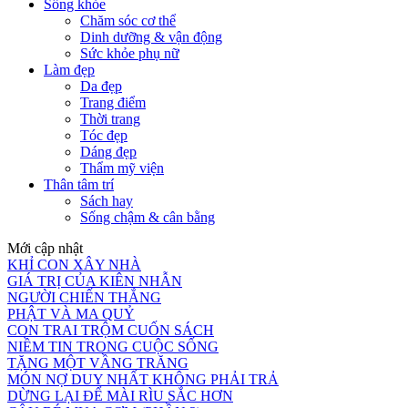
Sống khỏe
Chăm sóc cơ thể
Dinh dưỡng & vận động
Sức khỏe phụ nữ
Làm đẹp
Da đẹp
Trang điểm
Thời trang
Tóc đẹp
Dáng đẹp
Thẩm mỹ viện
Thân tâm trí
Sách hay
Sống chậm & cân bằng
Mới cập nhật
KHỈ CON XÂY NHÀ
GIÁ TRỊ CỦA KIÊN NHẪN
NGƯỜI CHIẾN THẮNG
PHẬT VÀ MA QUỶ
CON TRAI TRỘM CUỐN SÁCH
NIỀM TIN TRONG CUỘC SỐNG
TẶNG MỘT VẦNG TRĂNG
MÓN NỢ DUY NHẤT KHÔNG PHẢI TRẢ
DỪNG LẠI ĐỂ MÀI RÌU SẮC HƠN