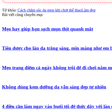
Từ khóa:
Cách chăm sóc da mụn khi chơi thể thao
Làm đẹp
Bài viết cùng chuyên mục
Mẹo hay giúp bạn sạch mụn thịt quanh mắt
Tiên dược cho làn da trắng sáng, mịn màng như em 
Mẹo trang điểm cả ngày không trôi để đi chơi năm m
Không dùng kem dưỡng da vẫn sáng đẹp tự nhiên
4 điều cần làm ngay vào buổi tối để thức dậy với làn