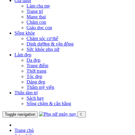
Gia đình
Làm cha mẹ
Trang trí
Mang thai
Chăm con
Giáo dục con
Sống khỏe
Chăm sóc cơ thể
Dinh dưỡng & vận động
Sức khỏe phụ nữ
Làm đẹp
Da đẹp
Trang điểm
Thời trang
Tóc đẹp
Dáng đẹp
Thẩm mỹ viện
Thân tâm trí
Sách hay
Sống chậm & cân bằng
Toggle navigation
☾
Trang chủ