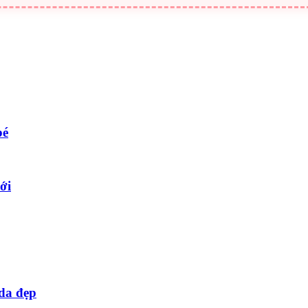
bé
ới
 da đẹp