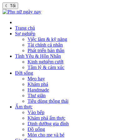
☾
Tối
Trang chủ
Sự nghiệp
Việc làm & kỹ năng
Tài chính cá nhân
Phát triển bản thân
Tình Yêu & Hôn Nhân
Kinh nghiệm cưới
Tâm lý & cảm xúc
Đời sống
Mẹo hay
Khám phá
Handmade
Thư giãn
Tiêu dùng thông thái
Ẩm thực
Vào bếp
Khám phá ẩm thực
Dinh dưỡng gia đình
Đồ uống
Món cho mẹ và bé