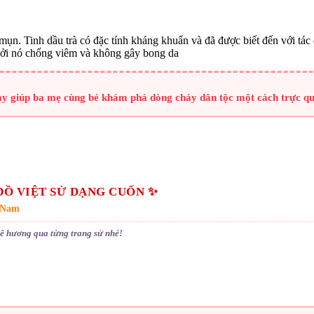
 mụn. Tinh dầu trà có đặc tính kháng khuẩn và đã được biết đến với tá
i bởi nó chống viêm và không gây bong da
này giúp ba mẹ cùng bé khám phá dòng chảy dân tộc một cách trực qu
ĐỒ VIỆT SỬ DẠNG CUỐN ✨
t Nam
ê hương qua từng trang sử nhé!