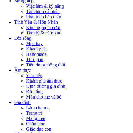
Sự nghiệp
Việc làm & kỹ năng
Tài chính cá nhân
Phát triển bản thân
Tình Yêu & Hôn Nhân
Kinh nghiệm cưới
Tâm lý & cảm xúc
Đời sống
Mẹo hay
Khám phá
Handmade
Thư giãn
Tiêu dùng thông thái
Ẩm thực
Vào bếp
Khám phá ẩm thực
Dinh dưỡng gia đình
Đồ uống
Món cho mẹ và bé
Gia đình
Làm cha mẹ
Trang trí
Mang thai
Chăm con
Giáo dục con