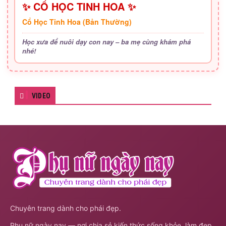
✨ CỔ HỌC TINH HOA ✨
Cổ Học Tinh Hoa (Bản Thường)
Học xưa để nuôi dạy con nay – ba mẹ cùng khám phá
nhé!
VIDEO
Chuyên trang dành cho phái đẹp.
Phụ nữ ngày nay — nơi chia sẻ kiến thức sống khỏe, làm đẹp,