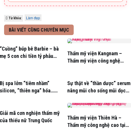
Làm đẹp
Từ khóa:
BÀI VIẾT CÙNG CHUYÊN MỤC
“Cuồng” búp bê Barbie – bà
Thẩm mỹ viện Kangnam –
mẹ 5 con chi tiền tỷ phẫu
Thẩm mỹ viện công nghệ
thuật
hàng đầu Hàn Quốc
Bị spa lởm “tiêm nhầm”
Sự thật về “thần dược” serum
silicon, “thiên nga” hóa…
nâng mũi cho sống mũi dọc
“vịt”
dừa
Giải mã cơn nghiện thẩm mỹ
Thẩm mỹ viện Thiên Hà –
của thiếu nữ Trung Quốc
Thẩm mỹ công nghệ cao tại