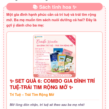
📚 Sách tinh hoa ✨
Một gia đình hạnh phúc cần cả trí tuệ và trái tim rộng
mở. Ba mẹ muốn tìm sách nuôi dưỡng cả hai? Đây là
gợi ý dành cho ba mẹ:
✨ SET QUÀ 6: COMBO GIA ĐÌNH TRÍ
TUỆ-TRÁI TIM RỘNG MỞ ✨
Trí Tuệ – Trái Tim Rộng Mở
Mở lòng đón nhận, trí tuệ sẽ theo sau ba mẹ nhé!