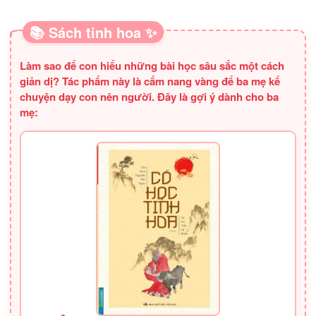
Hà Nội
📚 Sách tinh hoa ✨
SÁCH HAY CHO BA MẸ
Làm sao để con hiểu những bài học sâu sắc một cách
giản dị? Tác phẩm này là cẩm nang vàng để ba mẹ kể
chuyện dạy con nên người. Đây là gợi ý dành cho ba
mẹ: