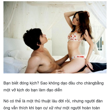
Bạn biết đóng kịch? Sao không dạo đầu cho chàngbằng
một vở kịch do bạn làm đạo diễn
Nó có thể là một thủ thuật lâu đời rồi, nhưng người đàn
ông vẫn thích khi bạn cư xử như một người hoàn toàn