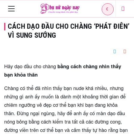
☾
Toggle
CÁCH DẠO ĐẦU CHO CHÀNG ‘PHÁT ĐIÊN’
navigation
VÌ SUNG SƯỚNG
Hãy dạo đầu cho chàng
bằng cách chàng nhìn thấy
bạn khỏa thân
Chàng có thể đã nhìn thấy bạn nude khá nhiều, nhưng
những gì anh ấy muốn là dành một khoảng thời gian để
chiêm ngưỡng vẻ đẹp cơ thể bạn khi bạn đang khỏa
thân. Đừng ngại ngùng, hãy để anh ấy có màn dạo đầu
nóng bỏng bằng cách kiểm tra tất cả các đường cong,
đường viền trên cơ thể bạn và cảm thấy tự hào rằng bạn