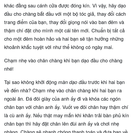
khác đằng sau cánh cửa được đóng kín. Vì vậy, hãy dạo
đầu cho chàng bắt đầu với một bộ tóc giả, thay đổi cách
trang điểm của bạn, thay đổi giọng nói vào ban đêm và
thậm chí đặt cho mình một cái tên mới. Chuẩn bị tất cả
cho một đêm hoàn hảo và hai bạn sẽ tận hưởng những
khoảnh khắc tuyệt vời như thể không có ngày mai.
Chạm nhẹ vào chân chàng khi bạn dạo đầu cho chàng
nhé!
Tại sao không khởi động
màn dạo đầu
trước khi hai bạn
về đến nhà? Chạm nhẹ vào chân chàng khi hai bạn ra
ngoài ăn. Đá đôi giày của anh ấy đi và khóa các ngón
chân bạn với chân anh ấy. Vuốt ve đôi chân hay thậm chí
là cù anh ấy. Nếu thật may mắn khi khăn trải bàn phủ kín
chân bạn thì hãy đặt chân lên đùi anh ấy và chơi nhẹ
nhàng. Chàng sẽ nhanh chóng thanh toán và đưa bạn về