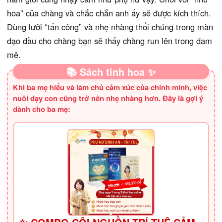
hoa” của chàng và chắc chắn anh ấy sẽ được kích thích.
Dùng lưỡi “tấn công” và nhẹ nhàng thổi chúng trong màn
dạo đầu cho chàng bạn sẽ thấy chàng run lên trong đam
mê.
📚 Sách tinh hoa ✨
Khi ba mẹ hiểu và làm chủ cảm xúc của chính mình, việc
nuôi dạy con cũng trở nên nhẹ nhàng hơn. Đây là gợi ý
dành cho ba mẹ: