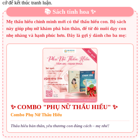
cớ để kết thúc tranh luận.
📚 Sách tinh hoa ✨
Mẹ thấu hiểu chính mình mới có thể thấu hiểu con. Bộ sách
này giúp phụ nữ khám phá bản thân, để từ đó nuôi dạy con
nhẹ nhàng và hạnh phúc hơn. Đây là gợi ý dành cho ba mẹ:
✨ COMBO "PHỤ NỮ THẤU HIỂU" ✨
Combo Phụ Nữ Thấu Hiểu
Thấu hiểu bản thân, yêu thương con đúng cách – mẹ nhé!