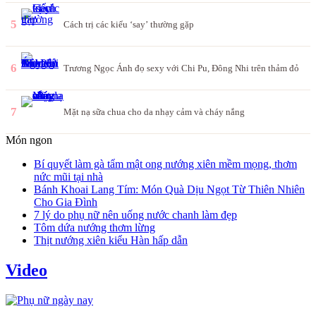
5
Cách trị các kiểu ‘say’ thường gặp
6
Trương Ngọc Ánh đọ sexy với Chi Pu, Đông Nhi trên thảm đỏ
7
Mặt nạ sữa chua cho da nhạy cảm và cháy nắng
Món ngon
Bí quyết làm gà tẩm mật ong nướng xiên mềm mọng, thơm
nức mũi tại nhà
Bánh Khoai Lang Tím: Món Quà Dịu Ngọt Từ Thiên Nhiên
Cho Gia Đình
7 lý do phụ nữ nên uống nước chanh làm đẹp
Tôm dứa nướng thơm lừng
Thịt nướng xiên kiểu Hàn hấp dẫn
Video