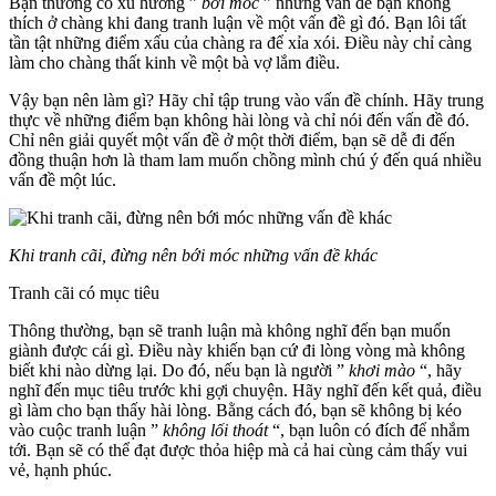
Bạn thường có xu hướng ”
bới móc
” những vấn đề bạn không
thích ở chàng khi đang tranh luận về một vấn đề gì đó. Bạn lôi tất
tần tật những điểm xấu của chàng ra để xỉa xói. Điều này chỉ càng
làm cho chàng thất kinh về một bà vợ lắm điều.
Vậy bạn nên làm gì? Hãy chỉ tập trung vào vấn đề chính. Hãy trung
thực về những điểm bạn không hài lòng và chỉ nói đến vấn đề đó.
Chỉ nên giải quyết một vấn đề ở một thời điểm, bạn sẽ dễ đi đến
đồng thuận hơn là tham lam muốn chồng mình chú ý đến quá nhiều
vấn đề một lúc.
Khi tranh cãi, đừng nên bới móc những vấn đề khác
Tranh cãi có mục tiêu
Thông thường, bạn sẽ tranh luận mà không nghĩ đến bạn muốn
giành được cái gì. Điều này khiến bạn cứ đi lòng vòng mà không
biết khi nào dừng lại. Do đó, nếu bạn là người ”
khơi mào
“, hãy
nghĩ đến mục tiêu trước khi gợi chuyện. Hãy nghĩ đến kết quả, điều
gì làm cho bạn thấy hài lòng. Bằng cách đó, bạn sẽ không bị kéo
vào cuộc tranh luận ”
không lối thoát
“, bạn luôn có đích để nhắm
tới. Bạn sẽ có thể đạt được thỏa hiệp mà cả hai cùng cảm thấy vui
vẻ, hạnh phúc.