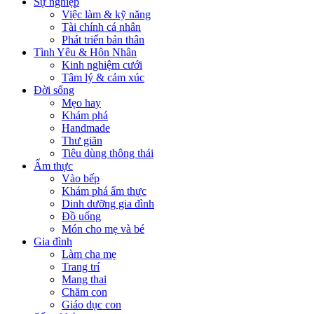
Sự nghiệp
Việc làm & kỹ năng
Tài chính cá nhân
Phát triển bản thân
Tình Yêu & Hôn Nhân
Kinh nghiệm cưới
Tâm lý & cảm xúc
Đời sống
Mẹo hay
Khám phá
Handmade
Thư giãn
Tiêu dùng thông thái
Ẩm thực
Vào bếp
Khám phá ẩm thực
Dinh dưỡng gia đình
Đồ uống
Món cho mẹ và bé
Gia đình
Làm cha mẹ
Trang trí
Mang thai
Chăm con
Giáo dục con