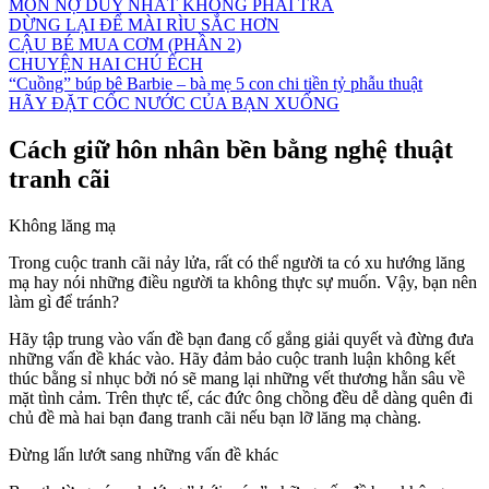
MÓN NỢ DUY NHẤT KHÔNG PHẢI TRẢ
DỪNG LẠI ĐỂ MÀI RÌU SẮC HƠN
CẬU BÉ MUA CƠM (PHẦN 2)
CHUYỆN HAI CHÚ ẾCH
“Cuồng” búp bê Barbie – bà mẹ 5 con chi tiền tỷ phẫu thuật
HÃY ĐẶT CỐC NƯỚC CỦA BẠN XUỐNG
Cách giữ hôn nhân bền bằng nghệ thuật
tranh cãi
Không lăng mạ
Trong cuộc tranh cãi nảy lửa, rất có thể người ta có xu hướng lăng
mạ hay nói những điều người ta không thực sự muốn. Vậy, bạn nên
làm gì để tránh?
Hãy tập trung vào vấn đề bạn đang cố gắng giải quyết và đừng đưa
những vấn đề khác vào. Hãy đảm bảo cuộc tranh luận không kết
thúc bằng sỉ nhục bởi nó sẽ mang lại những vết thương hằn sâu về
mặt tình cảm. Trên thực tế, các đức ông chồng đều dễ dàng quên đi
chủ đề mà hai bạn đang tranh cãi nếu bạn lỡ lăng mạ chàng.
Đừng lấn lướt sang những vấn đề khác