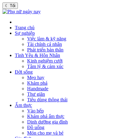
☾
Tối
Trang chủ
Sự nghiệp
Việc làm & kỹ năng
Tài chính cá nhân
Phát triển bản thân
Tình Yêu & Hôn Nhân
Kinh nghiệm cưới
Tâm lý & cảm xúc
Đời sống
Mẹo hay
Khám phá
Handmade
Thư giãn
Tiêu dùng thông thái
Ẩm thực
Vào bếp
Khám phá ẩm thực
Dinh dưỡng gia đình
Đồ uống
Món cho mẹ và bé