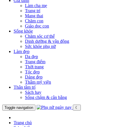
Gia đình
Làm cha mẹ
Trang trí
Mang thai
Chăm con
Giáo dục con
Sống khỏe
Chăm sóc cơ thể
Dinh dưỡng & vận động
Sức khỏe phụ nữ
Làm đẹp
Da đẹp
Trang điểm
Thời trang
Tóc đẹp
Dáng đẹp
Thẩm mỹ viện
Thân tâm trí
Sách hay
Sống chậm & cân bằng
Toggle navigation
☾
Trang chủ