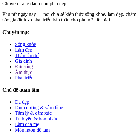
Chuyên trang dành cho phái đẹp.
Phụ nữ ngày nay — nơi chia sẻ kiến thức sống khỏe, làm đẹp, chăm
sóc gia đình và phát triển bản thân cho phụ nữ hiện đại.
Chuyên mục
Sống khỏe
Làm đẹp
Thân tâm trí
Gia đình
Đời sống
Ẩm thực
Phát triển
Chủ đề quan tâm
Da đẹp
Dinh dưỡng & vận động
Tâm lý & cảm xúc
Tình yêu & hôn nhân
Làm cha mẹ
Món ngon dễ làm