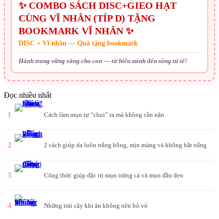
✨ COMBO SÁCH DISC+GIEO HẠT
CÙNG VĨ NHÂN (TÍP D) TẶNG
BOOKMARK VĨ NHÂN ✨
DISC + Vĩ nhân — Quà tặng bookmark
Hành trang vững vàng cho con — từ hiểu mình đến sống tử tế!
Đọc nhiều nhất
1
Cách làm mụn tự “chui” ra mà không cần nặn
2
2 cách giúp da luôn trắng hồng, mịn màng và không bắt nắng
3
Công thức giúp đặc trị mụn trứng cá và mụn đầu đen
4
Những trái cây khi ăn không nên bỏ vỏ