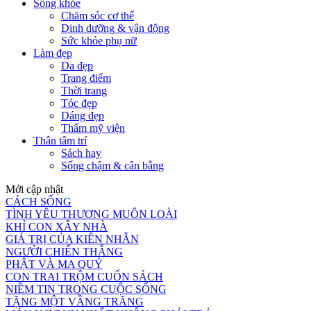
Sống khỏe
Chăm sóc cơ thể
Dinh dưỡng & vận động
Sức khỏe phụ nữ
Làm đẹp
Da đẹp
Trang điểm
Thời trang
Tóc đẹp
Dáng đẹp
Thẩm mỹ viện
Thân tâm trí
Sách hay
Sống chậm & cân bằng
Mới cập nhật
CÁCH SỐNG
TÌNH YÊU THƯƠNG MUÔN LOÀI
KHỈ CON XÂY NHÀ
GIÁ TRỊ CỦA KIÊN NHẪN
NGƯỜI CHIẾN THẮNG
PHẬT VÀ MA QUỶ
CON TRAI TRỘM CUỐN SÁCH
NIỀM TIN TRONG CUỘC SỐNG
TẶNG MỘT VẦNG TRĂNG