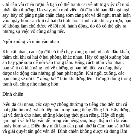
Chỉ cần vài chén rượu là bạn có thể tranh cãi về những việc rất nhỏ
nhặt, tầm thường. Do vậy, nếu mọi việc bắt đầu khi bạn đã ngà ngà
say, hãy cố gắng ngăn chặn càng sớm càng tốt và đề nghị tranh luận
vào ngày hôm sau khi cả hai đã tỉnh táo. Tranh cãi khi say rượu, bạn
sẽ không làm chủ được về lời nói, hành động, do đó có thể gây ra
những sự việc vô cùng đáng tiếc.
Ngồi xuống và nhìn vào nhau
Khi cãi nhau, các cặp đôi có thể chạy xung quanh nhà để đấu khẩu,
thậm chí khi cả hai ở hai phòng khác nhau. Hãy cố ngồi xuống bàn
ăn hay ghế sofa để nói vào trọng tâm. Bằng cách nhìn vào nhau,
bạn sẽ ít có khả năng nói về những gì bạn hối tiếc và cũng thấy
được tác động của những gì bạn phát ngôn. Khi ngồi xuống, các
bạn cũng sẽ nói ít ”
hùng hổ
” hơn khi đứng lên. Từ ngữ dùng trong
tranh cãi cũng nhẹ nhàng hơn.
Đình chiến
Nếu đã cãi nhau, các cặp vợ chồng thường to tiếng cho đến khi cả
hai giận tím mặt và cứ tiếp tục trong hàng tiếng đồng hồ. Hãy dừng
lại và dành cho nhau những khoảng thời gian riêng. Hãy đề nghị
tạm nghỉ và trở lại vấn đề trong vài tiếng sau, hoặc thậm chí là vào
ngày hôm sau. Điều duy nhất bạn cần phải nhớ là đảm bảo sẽ trở lại
và giải quyết tận gốc vấn đề. Đình chiến không được sử dụng làm