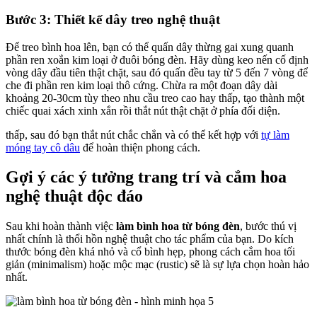
Bước 3: Thiết kế dây treo nghệ thuật
Để treo bình hoa lên, bạn có thể quấn dây thừng gai xung quanh
phần ren xoắn kim loại ở đuôi bóng đèn. Hãy dùng keo nến cố định
vòng dây đầu tiên thật chặt, sau đó quấn đều tay từ 5 đến 7 vòng để
che đi phần ren kim loại thô cứng. Chừa ra một đoạn dây dài
khoảng 20-30cm tùy theo nhu cầu treo cao hay thấp, tạo thành một
chiếc quai xách xinh xắn rồi thắt nút thật chặt ở phía đối diện.
thấp, sau đó bạn thắt nút chắc chắn và có thể kết hợp với
tự làm
móng tay cô dâu
để hoàn thiện phong cách.
Gợi ý các ý tưởng trang trí và cắm hoa
nghệ thuật độc đáo
Sau khi hoàn thành việc
làm bình hoa từ bóng đèn
, bước thú vị
nhất chính là thổi hồn nghệ thuật cho tác phẩm của bạn. Do kích
thước bóng đèn khá nhỏ và cổ bình hẹp, phong cách cắm hoa tối
giản (minimalism) hoặc mộc mạc (rustic) sẽ là sự lựa chọn hoàn hảo
nhất.