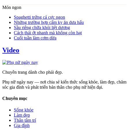
Món ngon
Spaghetti trứng cá cực ngon
Những trường hợp cấm kỵ ăn dưa hấu
Sầu riêng chữa khỏi liệt dương
Cách thái ớt nhanh mà không còn hạt
Cuối tuần làm cơm dừa
Video
Chuyên trang dành cho phái đẹp.
Phụ nữ ngày nay — nơi chia sẻ kiến thức sống khỏe, làm đẹp, chăm
sóc gia đình và phát triển bản thân cho phụ nữ hiện đại.
Chuyên mục
Sống khỏe
Làm đẹp
Thân tâm trí
Gia đình