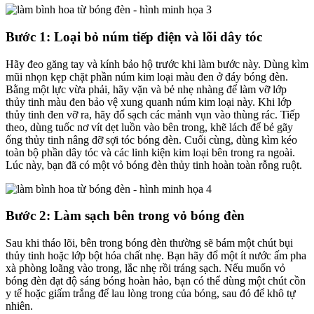
Bước 1: Loại bỏ núm tiếp điện và lõi dây tóc
Hãy đeo găng tay và kính bảo hộ trước khi làm bước này. Dùng kìm
mũi nhọn kẹp chặt phần núm kim loại màu đen ở đáy bóng đèn.
Bằng một lực vừa phải, hãy vặn và bẻ nhẹ nhàng để làm vỡ lớp
thủy tinh màu đen bảo vệ xung quanh núm kim loại này. Khi lớp
thủy tinh đen vỡ ra, hãy đổ sạch các mảnh vụn vào thùng rác. Tiếp
theo, dùng tuốc nơ vít dẹt luồn vào bên trong, khẽ lách để bẻ gãy
ống thủy tinh nâng đỡ sợi tóc bóng đèn. Cuối cùng, dùng kìm kéo
toàn bộ phần dây tóc và các linh kiện kim loại bên trong ra ngoài.
Lúc này, bạn đã có một vỏ bóng đèn thủy tinh hoàn toàn rỗng ruột.
Bước 2: Làm sạch bên trong vỏ bóng đèn
Sau khi tháo lõi, bên trong bóng đèn thường sẽ bám một chút bụi
thủy tinh hoặc lớp bột hóa chất nhẹ. Bạn hãy đổ một ít nước ấm pha
xà phòng loãng vào trong, lắc nhẹ rồi tráng sạch. Nếu muốn vỏ
bóng đèn đạt độ sáng bóng hoàn hảo, bạn có thể dùng một chút cồn
y tế hoặc giấm trắng để lau lòng trong của bóng, sau đó để khô tự
nhiên.