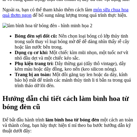
Ngoài ra, bạn có thể tham khảo thêm cách làm
món sữa chua hoa
quả thơm ngon
để bổ sung năng lượng trong quá trình thực hiện.
Bóng đèn sợi đốt cũ:
Nên chọn loại bóng có lớp thủy tinh
trong suốt thay vì loại bóng mờ để dễ dàng nhìn thấy rễ cây
hoặc làn nước bên trong.
Dụng cụ cơ khí:
Một chiếc kìm mũi nhọn, một tuốc nơ vít
nhỏ đầu dẹt và một chiếc kéo sắc.
Phụ kiện trang trí:
Dây thừng gai (dây thô vintage), dây
kẽm màu hoặc dây đồng, keo nến (keo silicon nóng).
Trang bị an toàn:
Một đôi găng tay len hoặc da dày, kính
bảo hộ mắt để tránh các mảnh thủy tinh li ti bắn ra trong quá
trình tháo dỡ lõi đèn.
Hướng dẫn chi tiết cách làm bình hoa từ
bóng đèn cũ
Để bắt đầu hành trình
làm bình hoa từ bóng đèn
một cách an toàn
và thành công, bạn hãy thực hiện tỉ mỉ theo ba bước hướng dẫn kỹ
thuật dưới đây: