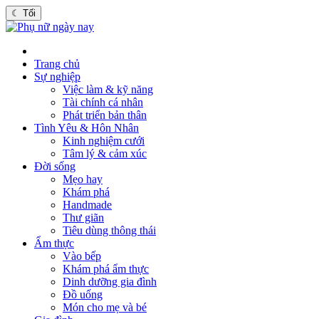
☾
Tối
Trang chủ
Sự nghiệp
Việc làm & kỹ năng
Tài chính cá nhân
Phát triển bản thân
Tình Yêu & Hôn Nhân
Kinh nghiệm cưới
Tâm lý & cảm xúc
Đời sống
Mẹo hay
Khám phá
Handmade
Thư giãn
Tiêu dùng thông thái
Ẩm thực
Vào bếp
Khám phá ẩm thực
Dinh dưỡng gia đình
Đồ uống
Món cho mẹ và bé