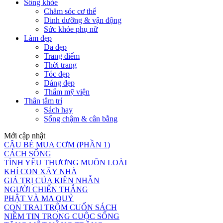
Sống khỏe
Chăm sóc cơ thể
Dinh dưỡng & vận động
Sức khỏe phụ nữ
Làm đẹp
Da đẹp
Trang điểm
Thời trang
Tóc đẹp
Dáng đẹp
Thẩm mỹ viện
Thân tâm trí
Sách hay
Sống chậm & cân bằng
Mới cập nhật
CẬU BÉ MUA CƠM (PHẦN 1)
CÁCH SỐNG
TÌNH YÊU THƯƠNG MUÔN LOÀI
KHỈ CON XÂY NHÀ
GIÁ TRỊ CỦA KIÊN NHẪN
NGƯỜI CHIẾN THẮNG
PHẬT VÀ MA QUỶ
CON TRAI TRỘM CUỐN SÁCH
NIỀM TIN TRONG CUỘC SỐNG