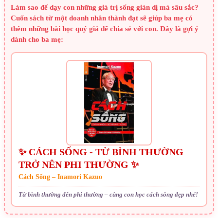
Làm sao để dạy con những giá trị sống giản dị mà sâu sắc?
Cuốn sách từ một doanh nhân thành đạt sẽ giúp ba mẹ có
thêm những bài học quý giá để chia sẻ với con. Đây là gợi ý
dành cho ba mẹ:
✨ CÁCH SỐNG - TỪ BÌNH THƯỜNG
TRỞ NÊN PHI THƯỜNG ✨
Cách Sống – Inamori Kazuo
Từ bình thường đến phi thường – cùng con học cách sống đẹp nhé!