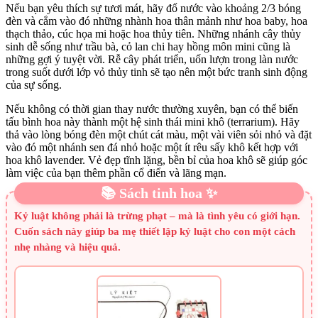
Nếu bạn yêu thích sự tươi mát, hãy đổ nước vào khoảng 2/3 bóng
đèn và cắm vào đó những nhành hoa thân mảnh như hoa baby, hoa
thạch thảo, cúc họa mi hoặc hoa thủy tiên. Những nhánh cây thủy
sinh dễ sống như trầu bà, cỏ lan chi hay hồng môn mini cũng là
những gợi ý tuyệt vời. Rễ cây phát triển, uốn lượn trong làn nước
trong suốt dưới lớp vỏ thủy tinh sẽ tạo nên một bức tranh sinh động
của sự sống.
Nếu không có thời gian thay nước thường xuyên, bạn có thể biến
tấu bình hoa này thành một hệ sinh thái mini khô (terrarium). Hãy
thả vào lòng bóng đèn một chút cát màu, một vài viên sỏi nhỏ và đặt
vào đó một nhánh sen đá nhỏ hoặc một ít rêu sấy khô kết hợp với
hoa khô lavender. Vẻ đẹp tĩnh lặng, bền bỉ của hoa khô sẽ giúp góc
làm việc của bạn thêm phần cổ điển và lãng mạn.
📚 Sách tinh hoa ✨
Kỷ luật không phải là trừng phạt – mà là tình yêu có giới hạn.
Cuốn sách này giúp ba mẹ thiết lập kỷ luật cho con một cách
nhẹ nhàng và hiệu quả.