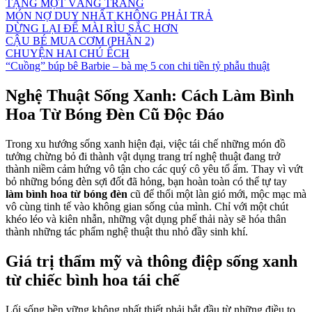
TẶNG MỘT VẦNG TRĂNG
MÓN NỢ DUY NHẤT KHÔNG PHẢI TRẢ
DỪNG LẠI ĐỂ MÀI RÌU SẮC HƠN
CẬU BÉ MUA CƠM (PHẦN 2)
CHUYỆN HAI CHÚ ẾCH
“Cuồng” búp bê Barbie – bà mẹ 5 con chi tiền tỷ phẫu thuật
Nghệ Thuật Sống Xanh: Cách Làm Bình
Hoa Từ Bóng Đèn Cũ Độc Đáo
Trong xu hướng sống xanh hiện đại, việc tái chế những món đồ
tưởng chừng bỏ đi thành vật dụng trang trí nghệ thuật đang trở
thành niềm cảm hứng vô tận cho các quý cô yêu tổ ấm. Thay vì vứt
bỏ những bóng đèn sợi đốt đã hỏng, bạn hoàn toàn có thể tự tay
làm bình hoa từ bóng đèn
cũ để thổi một làn gió mới, mộc mạc mà
vô cùng tinh tế vào không gian sống của mình. Chỉ với một chút
khéo léo và kiên nhẫn, những vật dụng phế thải này sẽ hóa thân
thành những tác phẩm nghệ thuật thu nhỏ đầy sinh khí.
Giá trị thẩm mỹ và thông điệp sống xanh
từ chiếc bình hoa tái chế
Lối sống bền vững không nhất thiết phải bắt đầu từ những điều to