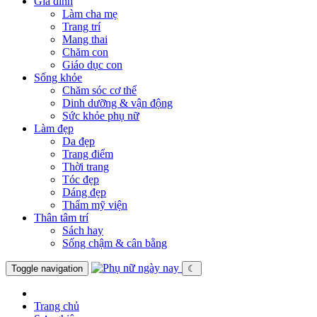
Gia đình
Làm cha mẹ
Trang trí
Mang thai
Chăm con
Giáo dục con
Sống khỏe
Chăm sóc cơ thể
Dinh dưỡng & vận động
Sức khỏe phụ nữ
Làm đẹp
Da đẹp
Trang điểm
Thời trang
Tóc đẹp
Dáng đẹp
Thẩm mỹ viện
Thân tâm trí
Sách hay
Sống chậm & cân bằng
Toggle navigation
☾
Trang chủ