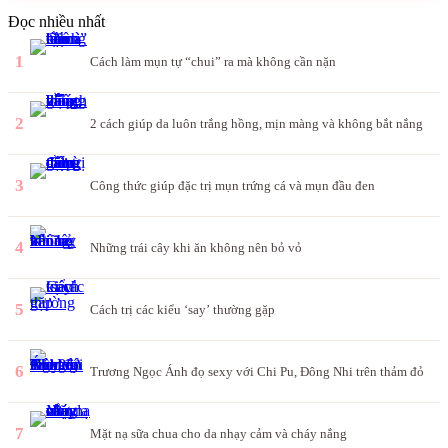
Đọc nhiều nhất
1
Cách làm mụn tự “chui” ra mà không cần nặn
2
2 cách giúp da luôn trắng hồng, mịn màng và không bắt nắng
3
Công thức giúp đặc trị mụn trứng cá và mụn đầu đen
4
Những trái cây khi ăn không nên bỏ vỏ
5
Cách trị các kiểu ‘say’ thường gặp
6
Trương Ngọc Ánh đọ sexy với Chi Pu, Đông Nhi trên thảm đỏ
7
Mặt nạ sữa chua cho da nhạy cảm và cháy nắng