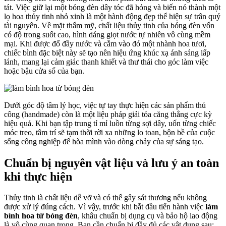
tát. Việc giữ lại một bóng đèn dây tóc đã hỏng và biến nó thành một
lọ hoa thủy tinh nhỏ xinh là một hành động đẹp thể hiện sự trân quý
tài nguyên. Về mặt thẩm mỹ, chất liệu thủy tinh của bóng đèn vốn
có độ trong suốt cao, hình dáng giọt nước tự nhiên vô cùng mềm
mại. Khi được đổ đầy nước và cắm vào đó một nhành hoa tươi,
chiếc bình đặc biệt này sẽ tạo nên hiệu ứng khúc xạ ánh sáng lấp
lánh, mang lại cảm giác thanh khiết và thư thái cho góc làm việc
hoặc bậu cửa sổ của bạn.
Dưới góc độ tâm lý học, việc tự tay thực hiện các sản phẩm thủ
công (handmade) còn là một liệu pháp giải tỏa căng thẳng cực kỳ
hiệu quả. Khi bạn tập trung tỉ mỉ luồn từng sợi dây, uốn từng chiếc
móc treo, tâm trí sẽ tạm thời rời xa những lo toan, bộn bề của cuộc
sống công nghiệp để hòa mình vào dòng chảy của sự sáng tạo.
Chuẩn bị nguyên vật liệu và lưu ý an toàn
khi thực hiện
Thủy tinh là chất liệu dễ vỡ và có thể gây sát thương nếu không
được xử lý đúng cách. Vì vậy, trước khi bắt đầu tiến hành việc
làm
bình hoa từ bóng đèn
, khâu chuẩn bị dụng cụ và bảo hộ lao động
là vô cùng quan trọng. Bạn cần chuẩn bị đầy đủ các vật dụng sau: