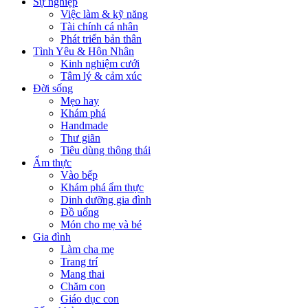
Sự nghiệp
Việc làm & kỹ năng
Tài chính cá nhân
Phát triển bản thân
Tình Yêu & Hôn Nhân
Kinh nghiệm cưới
Tâm lý & cảm xúc
Đời sống
Mẹo hay
Khám phá
Handmade
Thư giãn
Tiêu dùng thông thái
Ẩm thực
Vào bếp
Khám phá ẩm thực
Dinh dưỡng gia đình
Đồ uống
Món cho mẹ và bé
Gia đình
Làm cha mẹ
Trang trí
Mang thai
Chăm con
Giáo dục con