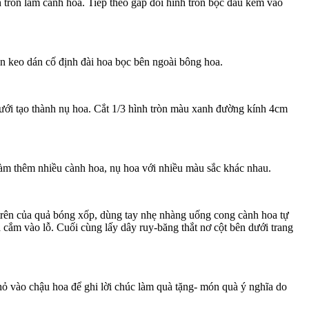
tròn làm cành hoa. Tiếp theo gấp đôi hình tròn bọc đầu kẽm vào
ắn keo dán cố định đài hoa bọc bên ngoài bông hoa.
dưới tạo thành nụ hoa. Cắt 1/3 hình tròn màu xanh đường kính 4cm
 làm thêm nhiều cành hoa, nụ hoa với nhiều màu sắc khác nhau.
t trên của quả bóng xốp, dùng tay nhẹ nhàng uống cong cành hoa tự
cắm vào lỗ. Cuối cùng lấy dây ruy-băng thắt nơ cột bên dưới trang
ỏ vào chậu hoa để ghi lời chúc làm quà tặng- món quà ý nghĩa do