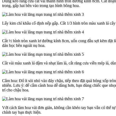
Dùng kéo răng cưa cắt vải thành hình tròn đường kính 8cm. Cắt đoạ
trong, gấp hai bên vào trong tạo hình bông hoa.
Lấy kim chỉ khâu cố định nếp gấp. Cắt 1/3 hình tròn màu xanh lá câ
Cắt ½ hình tròn xanh lơ đường kính 8cm, uốn cong đầu sợi kẽm đặt l
dán bọc bên ngoài nụ hoa.
Cắt vải màu xanh lá đậm và nhạt làm lá, cắt răng cưa viền mép lá, d
Cắm hoa: Đổ ít sỏi nhỏ vào đáy chậu, tiếp theo đặt quả bóng xốp trò
nhiên. Lưu ý: để cắm cành hoa dễ dàng hơn, bạn dùng chiếc que nhọn
trí cho chậu hoa.
Với cách làm hoa vải đơn giản, không cần khéo tay bạn vẫn có thể t
chính tay bạn thực hiện.