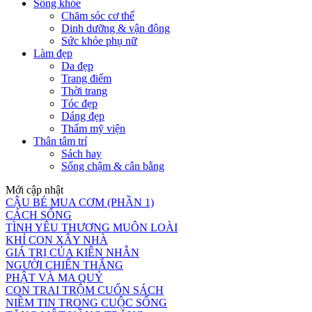
Sống khỏe
Chăm sóc cơ thể
Dinh dưỡng & vận động
Sức khỏe phụ nữ
Làm đẹp
Da đẹp
Trang điểm
Thời trang
Tóc đẹp
Dáng đẹp
Thẩm mỹ viện
Thân tâm trí
Sách hay
Sống chậm & cân bằng
Mới cập nhật
CẬU BÉ MUA CƠM (PHẦN 1)
CÁCH SỐNG
TÌNH YÊU THƯƠNG MUÔN LOÀI
KHỈ CON XÂY NHÀ
GIÁ TRỊ CỦA KIÊN NHẪN
NGƯỜI CHIẾN THẮNG
PHẬT VÀ MA QUỶ
CON TRAI TRỘM CUỐN SÁCH
NIỀM TIN TRONG CUỘC SỐNG