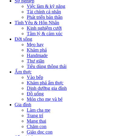
Sự nghiệp
Việc làm & kỹ năng
Tài chính cá nhân
Phát triển bản thân
Tình Yêu & Hôn Nhân
Kinh nghiệm cưới
Tâm lý & cảm xúc
Đời sống
Mẹo hay
Khám phá
Handmade
Thư giãn
Tiêu dùng thông thái
Ẩm thực
Vào bếp
Khám phá ẩm thực
Dinh dưỡng gia đình
Đồ uống
Món cho mẹ và bé
Gia đình
Làm cha mẹ
Trang trí
Mang thai
Chăm con
Giáo dục con