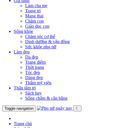
Gia đình
Làm cha mẹ
Trang trí
Mang thai
Chăm con
Giáo dục con
Sống khỏe
Chăm sóc cơ thể
Dinh dưỡng & vận động
Sức khỏe phụ nữ
Làm đẹp
Da đẹp
Trang điểm
Thời trang
Tóc đẹp
Dáng đẹp
Thẩm mỹ viện
Thân tâm trí
Sách hay
Sống chậm & cân bằng
Toggle navigation
☾
Trang chủ