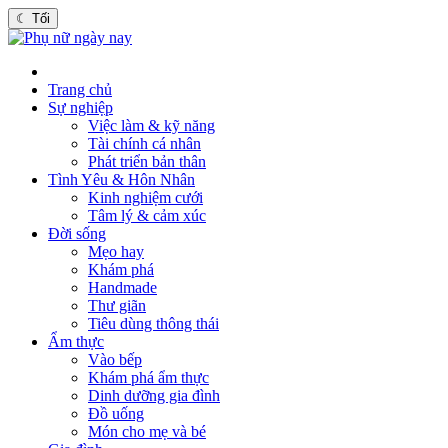
☾
Tối
Trang chủ
Sự nghiệp
Việc làm & kỹ năng
Tài chính cá nhân
Phát triển bản thân
Tình Yêu & Hôn Nhân
Kinh nghiệm cưới
Tâm lý & cảm xúc
Đời sống
Mẹo hay
Khám phá
Handmade
Thư giãn
Tiêu dùng thông thái
Ẩm thực
Vào bếp
Khám phá ẩm thực
Dinh dưỡng gia đình
Đồ uống
Món cho mẹ và bé