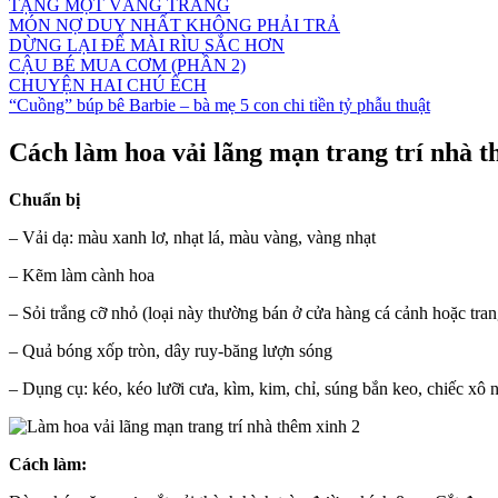
TẶNG MỘT VẦNG TRĂNG
MÓN NỢ DUY NHẤT KHÔNG PHẢI TRẢ
DỪNG LẠI ĐỂ MÀI RÌU SẮC HƠN
CẬU BÉ MUA CƠM (PHẦN 2)
CHUYỆN HAI CHÚ ẾCH
“Cuồng” búp bê Barbie – bà mẹ 5 con chi tiền tỷ phẫu thuật
Cách làm hoa vải lãng mạn trang trí nhà 
Chuẩn bị
– Vải dạ: màu xanh lơ, nhạt lá, màu vàng, vàng nhạt
– Kẽm làm cành hoa
– Sỏi trắng cỡ nhỏ (loại này thường bán ở cửa hàng cá cảnh hoặc trang 
– Quả bóng xốp tròn, dây ruy-băng lượn sóng
– Dụng cụ: kéo, kéo lưỡi cưa, kìm, kim, chỉ, súng bắn keo, chiếc xô
Cách làm: