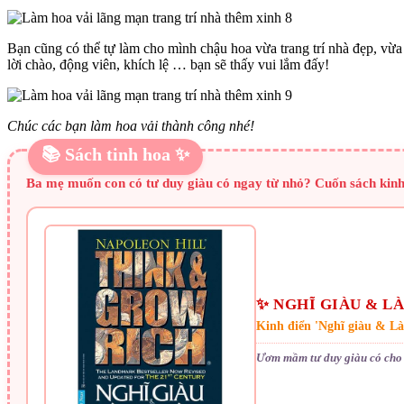
Bạn cũng có thể tự làm cho mình chậu hoa vừa trang trí nhà đẹp, vừ
lời chào, động viên, khích lệ … bạn sẽ thấy vui lắm đấy!
Chúc các bạn làm hoa vải thành công nhé!
📚 Sách tinh hoa ✨
Ba mẹ muốn con có tư duy giàu có ngay từ nhỏ? Cuốn sách kinh
✨ NGHĨ GIÀU & L
Kinh điển 'Nghĩ giàu & L
Ươm mầm tư duy giàu có cho 