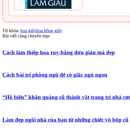
Từ khóa:
hoa giấy
hoa hồng giấy
Bài viết cùng chuyên mục
Cách làm thiệp hoa ruy-băng đơn giản mà đẹp
Cách bài trí phòng ngủ để có giấc ngủ ngon
“Hô biến” khăn quàng cũ thành vật trang trí nhà cự
Làm đẹp ngôi nhà của bạn từ những chiếc vỏ hộp cũ