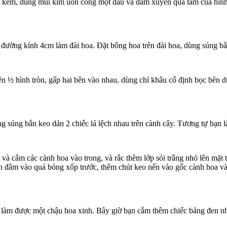
n kẽm, dùng mũi kìm uốn cong một đầu và đâm xuyên qua tâm của hình 
y đường kính 4cm làm đài hoa. Đặt bông hoa trên đài hoa, dùng súng b
ên ½ hình tròn, gấp hai bên vào nhau, dùng chỉ khâu cố định bọc bên 
ùng súng bắn keo dán 2 chiếc lá lệch nhau trên cành cây. Tương tự bạn
n và cắm các cành hoa vào trong, và rắc thêm lớp sỏi trắng nhỏ lên mặ
 đâm vào quả bóng xốp trước, thêm chút keo nến vào gốc cành hoa và 
ự làm được một chậu hoa xinh. Bây giờ bạn cắm thêm chiếc bảng đen nh