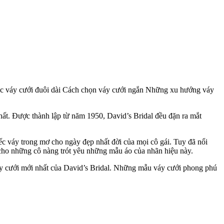
 mặc váy cưới đuôi dài Cách chọn váy cưới ngắn Những xu hướng váy
nhất. Được thành lập từ năm 1950, David’s Bridal đều đặn ra mắt
ếc váy trong mơ cho ngày đẹp nhất đời của mọi cô gái. Tuy đã nổi
 cho những cô nàng trót yêu những mẫu áo của nhãn hiệu này.
váy cưới mới nhất của David’s Bridal. Những mẫu váy cưới phong phú