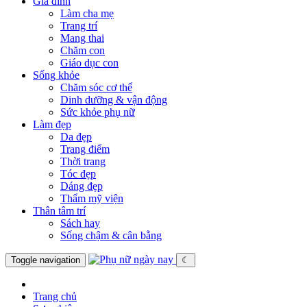
Gia đình
Làm cha mẹ
Trang trí
Mang thai
Chăm con
Giáo dục con
Sống khỏe
Chăm sóc cơ thể
Dinh dưỡng & vận động
Sức khỏe phụ nữ
Làm đẹp
Da đẹp
Trang điểm
Thời trang
Tóc đẹp
Dáng đẹp
Thẩm mỹ viện
Thân tâm trí
Sách hay
Sống chậm & cân bằng
Toggle navigation
☾
Trang chủ