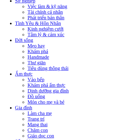
Sự nghiệp
Việc làm & kỹ năng
Tài chính cá nhân
Phát triển bản thân
Tình Yêu & Hôn Nhân
Kinh nghiệm cưới
Tâm lý & cảm xúc
Đời sống
Mẹo hay
Khám phá
Handmade
Thư giãn
Tiêu dùng thông thái
Ẩm thực
Vào bếp
Khám phá ẩm thực
Dinh dưỡng gia đình
Đồ uống
Món cho mẹ và bé
Gia đình
Làm cha mẹ
Trang trí
Mang thai
Chăm con
Giáo dục con