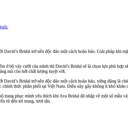
Quốc
ưới David’s Bridal trở nên độc đáo một cách hoàn hảo. Giải pháp khi
iếm ở bộ váy cưới của mình thì David’s Bridal sẽ là chọn lựa phù hợp 
áng mà còn bởi chất lượng tuyệt vời.
ới David’s Bridal trở nên độc đáo một cách hoàn hảo, xứng đáng là chi
ợc chính thức phân phối tại Việt Nam. Điều này gây không ít khó khăn
 bộ trang phục mình yêu thích khi Ava Bridal đã nhập về một số mẫu 
 rũ đến trẻ trung, tươi tắn.