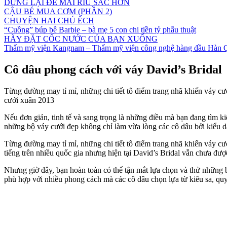
DỪNG LẠI ĐỂ MÀI RÌU SẮC HƠN
CẬU BÉ MUA CƠM (PHẦN 2)
CHUYỆN HAI CHÚ ẾCH
“Cuồng” búp bê Barbie – bà mẹ 5 con chi tiền tỷ phẫu thuật
HÃY ĐẶT CỐC NƯỚC CỦA BẠN XUỐNG
Thẩm mỹ viện Kangnam – Thẩm mỹ viện công nghệ hàng đầu Hàn 
Cô dâu phong cách với váy David’s Bridal
Từng đường may tỉ mỉ, những chi tiết tô điểm trang nhã khiến váy c
cưới xuân 2013
Nếu đơn giản, tinh tế và sang trọng là những điều mà bạn đang tìm k
những bộ váy cưới đẹp không chỉ làm vừa lòng các cô dâu bởi kiểu d
Từng đường may tỉ mỉ, những chi tiết tô điểm trang nhã khiến váy cư
tiếng trên nhiều quốc gia nhưng hiện tại David’s Bridal vẫn chưa đư
Nhưng giờ đây, bạn hoàn toàn có thể tận mắt lựa chọn và thử những
phù hợp với nhiều phong cách mà các cô dâu chọn lựa từ kiêu sa, quyến