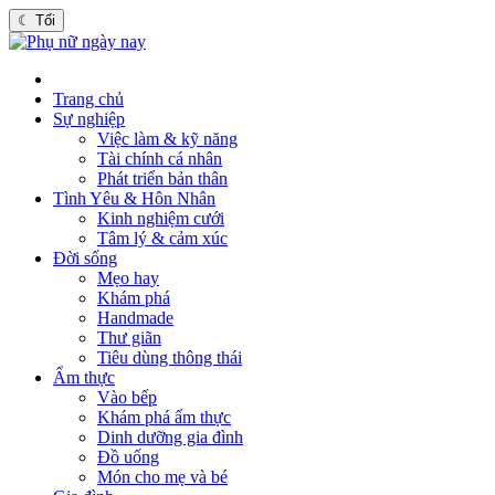
☾
Tối
Trang chủ
Sự nghiệp
Việc làm & kỹ năng
Tài chính cá nhân
Phát triển bản thân
Tình Yêu & Hôn Nhân
Kinh nghiệm cưới
Tâm lý & cảm xúc
Đời sống
Mẹo hay
Khám phá
Handmade
Thư giãn
Tiêu dùng thông thái
Ẩm thực
Vào bếp
Khám phá ẩm thực
Dinh dưỡng gia đình
Đồ uống
Món cho mẹ và bé