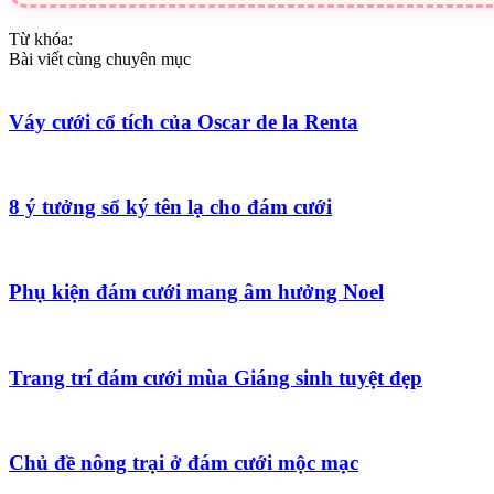
Từ khóa:
Bài viết cùng chuyên mục
Váy cưới cổ tích của Oscar de la Renta
8 ý tưởng sổ ký tên lạ cho đám cưới
Phụ kiện đám cưới mang âm hưởng Noel
Trang trí đám cưới mùa Giáng sinh tuyệt đẹp
Chủ đề nông trại ở đám cưới mộc mạc