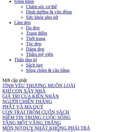
Sống khỏe
Chăm sóc cơ thể
Dinh dưỡng & vận động
Sức khỏe phụ nữ
Làm đẹp
Da đẹp
Trang điểm
Thời trang
Tóc đẹp
Dáng đẹp
Thẩm mỹ viện
Thân tâm trí
Sách hay
Sống chậm & cân bằng
Mới cập nhật
TÌNH YÊU THƯƠNG MUÔN LOÀI
KHỈ CON XÂY NHÀ
GIÁ TRỊ CỦA KIÊN NHẪN
NGƯỜI CHIẾN THẮNG
PHẬT VÀ MA QUỶ
CON TRAI TRỘM CUỐN SÁCH
NIỀM TIN TRONG CUỘC SỐNG
TẶNG MỘT VẦNG TRĂNG
MÓN NỢ DUY NHẤT KHÔNG PHẢI TRẢ