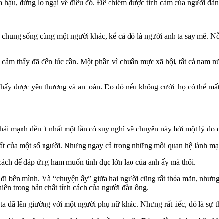
ậu, đừng lo ngại về điều đó. Để chiếm được tình cảm của người đàn ôn
 chung sống cùng một người khác, kể cả đó là người anh ta say mê. Nỗi 
cảm thấy đã đến lúc cần. Một phần vì chuẩn mực xã hội, tất cả nam nữ đ
hấy được yêu thương và an toàn. Do đó nếu không cưới, họ có thể mất
ái mạnh đều ít nhất một lần có suy nghĩ về chuyện này bởi một lý do du
hất của một số người. Nhưng ngay cả trong những mối quan hệ lành mạn
cách để đáp ứng ham muốn tình dục lớn lao của anh ấy mà thôi.
p đi bên mình. Và “chuyện ấy” giữa hai người cũng rất thỏa mãn, như
iên trong bản chất tính cách của người đàn ông.
 đã lên giường với một người phụ nữ khác. Nhưng rất tiếc, đó là sự th