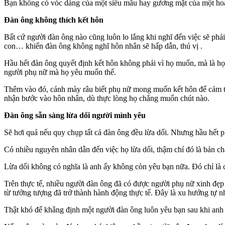
Bạn không có vóc dáng của một siêu mẫu hay gương mặt của một hoa h
Đàn ông không thích kết hôn
Bất cứ người đàn ông nào cũng luôn lo lắng khi nghĩ đến việc sẽ phải
con… khiến đàn ông không nghĩ hôn nhân sẽ hấp dẫn, thú vị .
Hầu hết đàn ông quyết định kết hôn không phải vì họ muốn, mà là họ 
người phụ nữ mà họ yêu muốn thế.
Thêm vào đó, cánh mày râu biết phụ nữ mong muốn kết hôn để cảm t
nhận bước vào hôn nhân, dù thực lòng họ chẳng muốn chút nào.
Đàn ông sẵn sàng lừa dối người mình yêu
Sẽ hơi quá nếu quy chụp tất cả đàn ông đều lừa dối. Nhưng hầu hết ph
Có nhiều nguyên nhân dẫn đến việc họ lừa dối, thậm chí đó là bản c
Lừa dối không có nghĩa là anh ấy không còn yêu bạn nữa. Đó chỉ là 
Trên thực tế, nhiều người đàn ông đã có được người phụ nữ xinh đẹ
từ tưởng tượng đã trở thành hành động thực tế. Đây là xu hướng tự nh
Thật khó để khẳng định một người đàn ông luôn yêu bạn sau khi anh ta