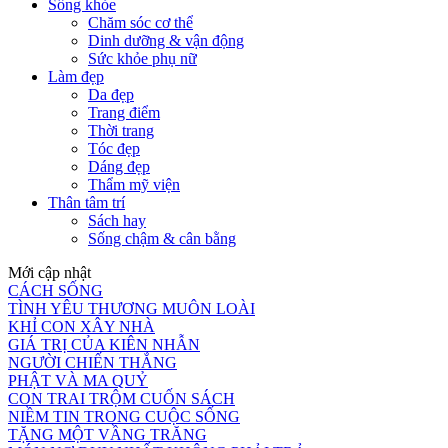
Sống khỏe
Chăm sóc cơ thể
Dinh dưỡng & vận động
Sức khỏe phụ nữ
Làm đẹp
Da đẹp
Trang điểm
Thời trang
Tóc đẹp
Dáng đẹp
Thẩm mỹ viện
Thân tâm trí
Sách hay
Sống chậm & cân bằng
Mới cập nhật
CÁCH SỐNG
TÌNH YÊU THƯƠNG MUÔN LOÀI
KHỈ CON XÂY NHÀ
GIÁ TRỊ CỦA KIÊN NHẪN
NGƯỜI CHIẾN THẮNG
PHẬT VÀ MA QUỶ
CON TRAI TRỘM CUỐN SÁCH
NIỀM TIN TRONG CUỘC SỐNG
TẶNG MỘT VẦNG TRĂNG