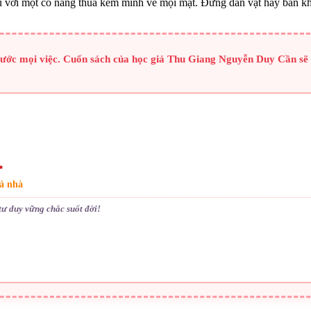
 với một cô nàng thua kém mình về mọi mặt. Đừng dằn vặt hay băn kho
rước mọi việc. Cuốn sách của học giả Thu Giang Nguyễn Duy Cần sẽ 
✨
cả nhà
ư duy vững chắc suốt đời!