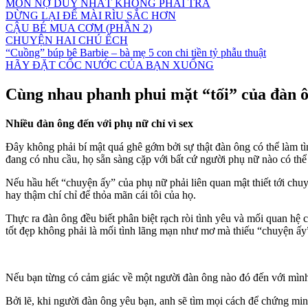
MÓN NỢ DUY NHẤT KHÔNG PHẢI TRẢ
DỪNG LẠI ĐỂ MÀI RÌU SẮC HƠN
CẬU BÉ MUA CƠM (PHẦN 2)
CHUYỆN HAI CHÚ ẾCH
“Cuồng” búp bê Barbie – bà mẹ 5 con chi tiền tỷ phẫu thuật
HÃY ĐẶT CỐC NƯỚC CỦA BẠN XUỐNG
Cùng nhau phanh phui mặt “tối” của đàn 
Nhiều đàn ông đến với phụ nữ chỉ vì sex
Đây không phải bí mật quá ghê gớm bởi sự thật đàn ông có thể làm
đang có nhu cầu, họ sẵn sàng cặp với bất cứ người phụ nữ nào có th
Nếu hầu hết “chuyện ấy” của phụ nữ phải liên quan mật thiết tới chuy
hay thậm chí chỉ để thỏa mãn cái tôi của họ.
Thực ra đàn ông đều biết phân biệt rạch ròi tình yêu và mối quan hệ
tốt đẹp không phải là mối tình lãng mạn như mơ mà thiếu “chuyện ấy
Nếu bạn từng có cảm giác về một người đàn ông nào đó đến với mình 
Bởi lẽ, khi người đàn ông yêu bạn, anh sẽ tìm mọi cách để chứng minh