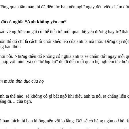
động quan tâm nào thì đã đến lúc bạn nên nghĩ ngay đến việc chấm dứ
u đó có nghĩa “Anh không yêu em”
ác về người con gái có thể tiến tới mối quan hệ yêu đương hay trở thà
ôn thì đó chỉ là cách từ chối khéo léo của anh ta mà thôi. Đừng dại dộ
ng bạn thôi.
ơi bời. Nhưng điều đó không có nghĩa anh ta sẽ chấm dứt ngay mối qua
 hợp với mình và có “tương lai” để đi đến mối quan hệ nghiêm túc hơn
am muốn tình dục của họ
h ta thế nào, sẽ không có gì bất ngờ khi điều anh ta nói ra chẳng liên
dáng đi… của bạn.
 bạn thích thì bạn không nên vội lo lắng. Bởi sẽ có hàng ngàn cơ hội 