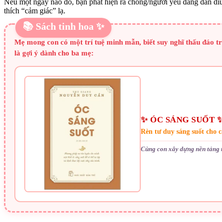
Nếu một ngày nào đó, bạn phát hiện ra chồng/người yêu đang dan díu
thích “cảm giác” lạ.
📚 Sách tinh hoa ✨
Mẹ mong con có một trí tuệ minh mẫn, biết suy nghĩ thấu đáo t
là gợi ý dành cho ba mẹ:
✨ ÓC SÁNG SUỐT 
Rèn tư duy sáng suốt cho 
Cùng con xây dựng nền tảng t