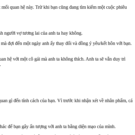
t mối quan hệ này. Trừ khi bạn cũng đang tìm kiếm một cuộc phiêu
nh người vợ tương lai của anh ta hay không.
t mà đợi đến một ngày anh ấy thay đổi và đồng ý yêu/kết hôn với bạn.
n hệ với một cô gái mà anh ta không thích. Anh ta sẽ vẫn duy trì
.
 quan gì đến tính cách của bạn. Vì trước khi nhận xét về nhân phẩm, cá
khác để bạn gây ấn tượng với anh ta bằng diện mạo của mình.