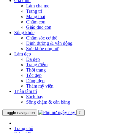
Gia đình
Làm cha mẹ
Trang trí
Mang thai
Chăm con
Giáo dục con
Sống khỏe
Chăm sóc cơ thể
Dinh dưỡng & vận động
Sức khỏe phụ nữ
Làm đẹp
Da đẹp
Trang điểm
Thời trang
Tóc đẹp
Dáng đẹp
Thẩm mỹ viện
Thân tâm trí
Sách hay
Sống chậm & cân bằng
Toggle navigation
☾
Trang chủ