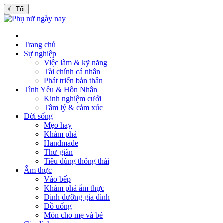
☾
Tối
Trang chủ
Sự nghiệp
Việc làm & kỹ năng
Tài chính cá nhân
Phát triển bản thân
Tình Yêu & Hôn Nhân
Kinh nghiệm cưới
Tâm lý & cảm xúc
Đời sống
Mẹo hay
Khám phá
Handmade
Thư giãn
Tiêu dùng thông thái
Ẩm thực
Vào bếp
Khám phá ẩm thực
Dinh dưỡng gia đình
Đồ uống
Món cho mẹ và bé