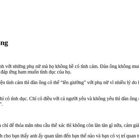
ông
 tình với những phụ nữ mà họ không hề có tình cảm. Đàn ông không m
ể đáp ứng ham muốn tình dục của họ.
ện tình cảm thì đàn ông có thể “lên giường” với phụ nữ vì nhiều lý do
 chỉ có tình dục. Chỉ có điều với cả người yêu và không yêu thì đàn 
”.
chỉ để thỏa mãn nhu cầu thể xác thì không còn lăn tăn gì nữa, cảm gi
 cho bạn thấy anh ấy quan tâm đến bạn thế nào và bạn có vị trí quan trọ