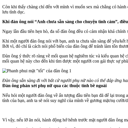
Còn khi thấy chàng chỉ đến với mình vì muốn sex mà chẳng có hành 
lưu tình dục.
Khi đàn ông nói “Anh chưa sẵn sàng cho chuyện tình cảm”, điề
Ngay lần đầu tiên hẹn hò, đa số đàn ông đều có cảm nhận khá chính x
Khi một người đàn ông nói với bạn, anh ta chưa sẵn sàng để yêu/kết h
Bởi vì, đó chỉ là cách nói phổ biến của đàn ông để tránh làm tổn thươ
Đàn ông ý thức rõ ràng về mối quan hệ nghiêm túc và kiểu quan hệ ch
mối quan hệ này cho đến khi tìm được một người con gái thực sự phù
Đàn ông sẵn sàng đi với bất cứ người phụ nữ nào có thể đáp ứng h
Đàn ông phán xét phụ nữ qua các thuộc tính bề ngoài
Nếu hỏi một người đàn ông về ấn tượng đầu tiên bạn đã để lại trong an
tính của bạn, anh ta sẽ nói suy nghĩ của mình về gương mặt/nụ cười/
Vì vậy, nếu lỡ ăn nói, hành động hớ hênh trước mặt người đàn ông mà