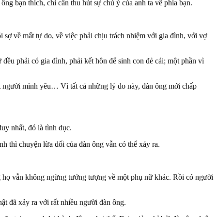
g bạn thích, chỉ cần thu hút sự chú ý của anh ta về phía bạn.
sợ về mất tự do, về việc phải chịu trách nhiệm với gia đình, với vợ
ều phải có gia đình, phải kết hôn để sinh con đẻ cái; một phần vì
 người mình yêu… Vì tất cả những lý do này, đàn ông mới chấp
y nhất, đó là tình dục.
h thì chuyện lừa dối của đàn ông vẫn có thể xảy ra.
ng họ vẫn không ngừng tưởng tượng về một phụ nữ khác. Rồi có người
ật đã xảy ra với rất nhiều người đàn ông.