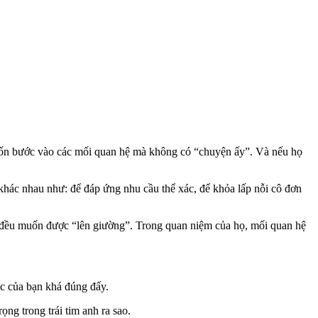
uốn bước vào các mối quan hệ mà không có “chuyện ấy”. Và nếu họ
 khác nhau như: để đáp ứng nhu cầu thể xác, để khỏa lấp nỗi cô đơn
ông đều muốn được “lên giường”. Trong quan niệm của họ, mối quan hệ
ác của bạn khá đúng đấy.
ng trong trái tim anh ra sao.