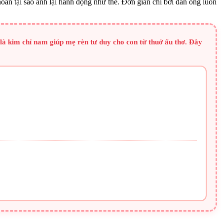
ăn tại sao anh lại hành động như thế. Đơn giản chỉ bởi đàn ông luôn
là kim chỉ nam giúp mẹ rèn tư duy cho con từ thuở ấu thơ. Đây