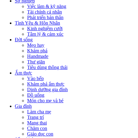
Sự nghiệp
Việc làm & kỹ năng
Tài chính cá nhân
Phát triển bản thân
Tình Yêu & Hôn Nhân
Kinh nghiệm cưới
Tâm lý & cảm xúc
Đời sống
Mẹo hay
Khám phá
Handmade
Thư giãn
Tiêu dùng thông thái
Ẩm thực
Vào bếp
Khám phá ẩm thực
Dinh dưỡng gia đình
Đồ uống
Món cho mẹ và bé
Gia đình
Làm cha mẹ
Trang trí
Mang thai
Chăm con
Giáo dục con