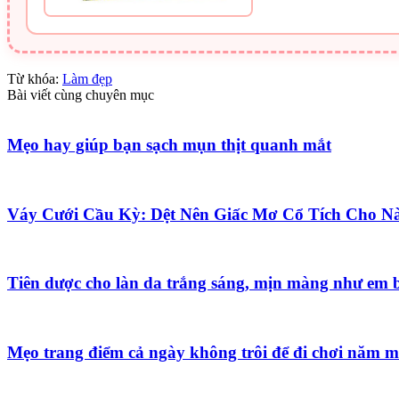
Từ khóa:
Làm đẹp
Bài viết cùng chuyên mục
Mẹo hay giúp bạn sạch mụn thịt quanh mắt
Váy Cưới Cầu Kỳ: Dệt Nên Giấc Mơ Cổ Tích Cho N
Tiên dược cho làn da trắng sáng, mịn màng như em 
Mẹo trang điểm cả ngày không trôi để đi chơi năm m