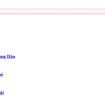
àng Dâu
bé
ới