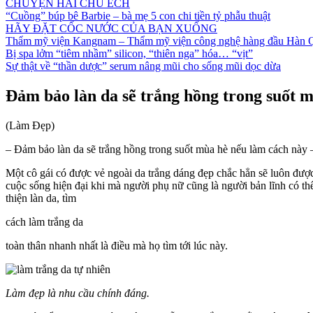
CHUYỆN HAI CHÚ ẾCH
“Cuồng” búp bê Barbie – bà mẹ 5 con chi tiền tỷ phẫu thuật
HÃY ĐẶT CỐC NƯỚC CỦA BẠN XUỐNG
Thẩm mỹ viện Kangnam – Thẩm mỹ viện công nghệ hàng đầu Hàn 
Bị spa lởm “tiêm nhầm” silicon, “thiên nga” hóa… “vịt”
Sự thật về “thần dược” serum nâng mũi cho sống mũi dọc dừa
Đảm bảo làn da sẽ trắng hồng trong suốt 
(Làm Đẹp)
– Đảm bảo làn da sẽ trắng hồng trong suốt mùa hè nếu làm cách này
Một cô gái có được vẻ ngoài da trắng dáng đẹp chắc hẳn sẽ luôn được
cuộc sống hiện đại khi mà người phụ nữ cũng là người bản lĩnh có th
thiện làn da, tìm
cách làm trắng da
toàn thân nhanh nhất là điều mà họ tìm tới lúc này.
Làm đẹp là nhu cầu chính đáng.