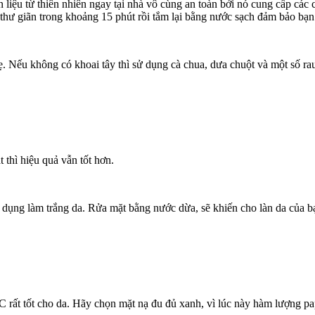
 liệu từ thiên nhiên ngay tại nhà vô cùng an toàn bởi nó cung cấp các
 thư giãn trong khoảng 15 phút rồi tắm lại bằng nước sạch đảm bảo bạn 
ẹ. Nếu không có khoai tây thì sử dụng cà chua, dưa chuột và một số ra
 thì hiệu quả vẫn tốt hơn.
 dụng làm trắng da. Rửa mặt bằng nước dừa, sẽ khiến cho làn da của 
 C rất tốt cho da. Hãy chọn mặt nạ đu đủ xanh, vì lúc này hàm lượng pap