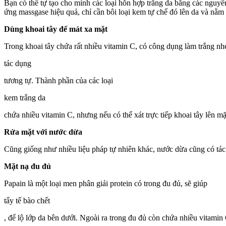
Bạn có thể tự tạo cho mình các loại hỗn hợp trắng da bằng các nguyên
ứng massgase hiệu quả, chỉ cần bôi loại kem tự chế đó lên da và nằm
Dùng khoai tây để mát xa mặt
Trong khoai tây chứa rất nhiều vitamin C, có công dụng làm trắng nh
tác dụng
tương tự. Thành phần của các loại
kem trắng da
chứa nhiều vitamin C, nhưng nếu có thể xát trực tiếp khoai tây lên mặt
Rửa mặt với nước dừa
Cũng giống như nhiều liệu pháp tự nhiên khác, nước dừa cũng có tác
Mặt nạ đu đủ
‎Papain là một loại men phân giải protein có trong đu đủ, sẽ giúp
tẩy tế bào chết
, để lộ lớp da bên dưới. Ngoài ra trong đu đủ còn chứa nhiều vitamin