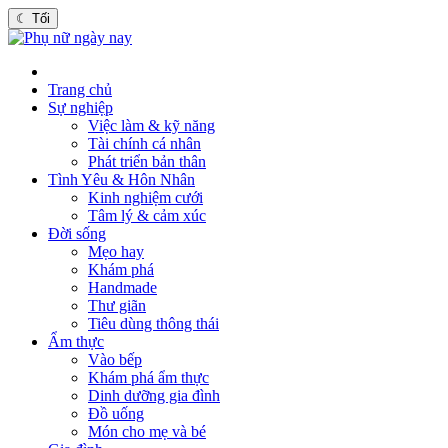
☾
Tối
Trang chủ
Sự nghiệp
Việc làm & kỹ năng
Tài chính cá nhân
Phát triển bản thân
Tình Yêu & Hôn Nhân
Kinh nghiệm cưới
Tâm lý & cảm xúc
Đời sống
Mẹo hay
Khám phá
Handmade
Thư giãn
Tiêu dùng thông thái
Ẩm thực
Vào bếp
Khám phá ẩm thực
Dinh dưỡng gia đình
Đồ uống
Món cho mẹ và bé