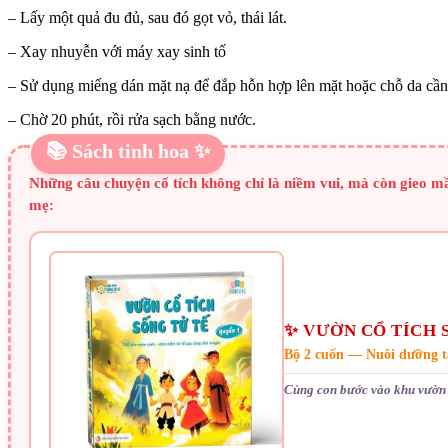
– Lấy một quả đu đủ, sau đó gọt vỏ, thái lát.
– Xay nhuyễn với máy xay sinh tố
– Sử dụng miếng dán mặt nạ để đắp hỗn hợp lên mặt hoặc chỗ da cần
– Chờ 20 phút, rồi rửa sạch bằng nước.
📚 Sách tinh hoa ✨
Những câu chuyện cổ tích không chỉ là niềm vui, mà còn gieo m
mẹ:
✨ VƯỜN CỔ TÍCH 
Bộ 2 cuốn — Nuôi dưỡng t
Cùng con bước vào khu vườn 