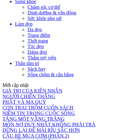
Sống khỏe
Chăm sóc cơ thể
Dinh dưỡng & vận động
Sức khỏe phụ nữ
Làm đẹp
Da đẹp
Trang điểm
Thời trang
Tóc đẹp
Dáng đẹp
Thẩm mỹ viện
Thân tâm trí
Sách hay
Sống chậm & cân bằng
Mới cập nhật
GIÁ TRỊ CỦA KIÊN NHẪN
NGƯỜI CHIẾN THẮNG
PHẬT VÀ MA QUỶ
CON TRAI TRỘM CUỐN SÁCH
NIỀM TIN TRONG CUỘC SỐNG
TẶNG MỘT VẦNG TRĂNG
MÓN NỢ DUY NHẤT KHÔNG PHẢI TRẢ
DỪNG LẠI ĐỂ MÀI RÌU SẮC HƠN
CẬU BÉ MUA CƠM (PHẦN 2)