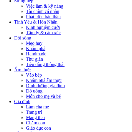
Sự nghiệp
Việc làm & kỹ năng
Tài chính cá nhân
Phát triển bản thân
Tình Yêu & Hôn Nhân
Kinh nghiệm cưới
Tâm lý & cảm xúc
Đời sống
Mẹo hay
Khám phá
Handmade
Thư giãn
Tiêu dùng thông thái
Ẩm thực
Vào bếp
Khám phá ẩm thực
Dinh dưỡng gia đình
Đồ uống
Món cho mẹ và bé
Gia đình
Làm cha mẹ
Trang trí
Mang thai
Chăm con
Giáo dục con