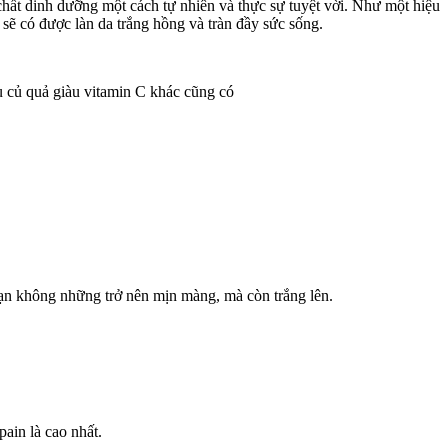
 chất dinh dưỡng một cách tự nhiên và thực sự tuyệt vời. Như một hiệu
sẽ có được làn da trắng hồng và tràn đầy sức sống.
u củ quả giàu vitamin C khác cũng có
bạn không những trở nên mịn màng, mà còn trắng lên.
ain là cao nhất.