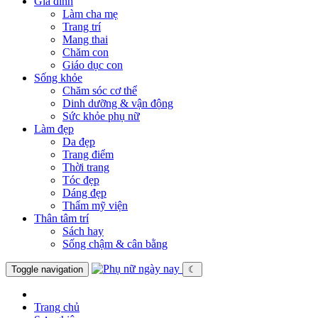
Gia đình
Làm cha mẹ
Trang trí
Mang thai
Chăm con
Giáo dục con
Sống khỏe
Chăm sóc cơ thể
Dinh dưỡng & vận động
Sức khỏe phụ nữ
Làm đẹp
Da đẹp
Trang điểm
Thời trang
Tóc đẹp
Dáng đẹp
Thẩm mỹ viện
Thân tâm trí
Sách hay
Sống chậm & cân bằng
Toggle navigation
☾
Trang chủ