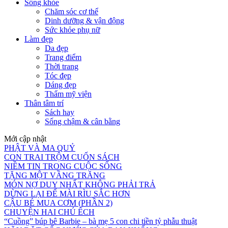
Sống khỏe
Chăm sóc cơ thể
Dinh dưỡng & vận động
Sức khỏe phụ nữ
Làm đẹp
Da đẹp
Trang điểm
Thời trang
Tóc đẹp
Dáng đẹp
Thẩm mỹ viện
Thân tâm trí
Sách hay
Sống chậm & cân bằng
Mới cập nhật
PHẬT VÀ MA QUỶ
CON TRAI TRỘM CUỐN SÁCH
NIỀM TIN TRONG CUỘC SỐNG
TẶNG MỘT VẦNG TRĂNG
MÓN NỢ DUY NHẤT KHÔNG PHẢI TRẢ
DỪNG LẠI ĐỂ MÀI RÌU SẮC HƠN
CẬU BÉ MUA CƠM (PHẦN 2)
CHUYỆN HAI CHÚ ẾCH
“Cuồng” búp bê Barbie – bà mẹ 5 con chi tiền tỷ phẫu thuật