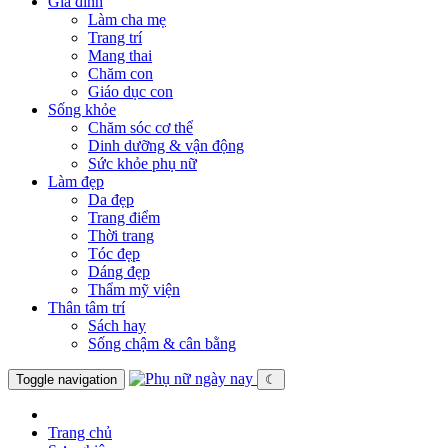
Gia đình
Làm cha mẹ
Trang trí
Mang thai
Chăm con
Giáo dục con
Sống khỏe
Chăm sóc cơ thể
Dinh dưỡng & vận động
Sức khỏe phụ nữ
Làm đẹp
Da đẹp
Trang điểm
Thời trang
Tóc đẹp
Dáng đẹp
Thẩm mỹ viện
Thân tâm trí
Sách hay
Sống chậm & cân bằng
Toggle navigation
☾
Trang chủ