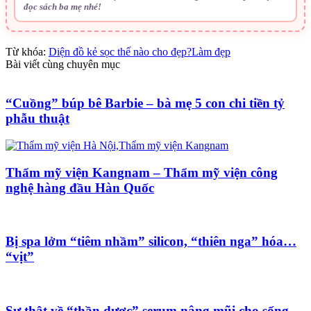
đọc sách ba mẹ nhé!
Từ khóa:
Diện đồ kẻ sọc thế nào cho đẹp?
Làm đẹp
Bài viết cùng chuyên mục
“Cuồng” búp bê Barbie – bà mẹ 5 con chi tiền tỷ
phẫu thuật
Thẩm mỹ viện Kangnam – Thẩm mỹ viện công
nghệ hàng đầu Hàn Quốc
Bị spa lởm “tiêm nhầm” silicon, “thiên nga” hóa…
“vịt”
Sự thật về “thần dược” serum nâng mũi cho sống