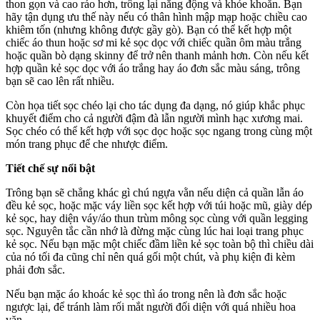
thon gọn và cao ráo hơn, trông lại năng động và khỏe khoắn. Bạn
hãy tận dụng ưu thế này nếu có thân hình mập mạp hoặc chiều cao
khiêm tốn (nhưng không được gầy gò). Bạn có thể kết hợp một
chiếc áo thun hoặc sơ mi kẻ sọc dọc với chiếc quần ôm màu trắng
hoặc quần bò dạng skinny để trở nên thanh mảnh hơn. Còn nếu kết
hợp quần kẻ sọc dọc với áo trắng hay áo đơn sắc màu sáng, trông
bạn sẽ cao lên rất nhiều.
Còn họa tiết sọc chéo lại cho tác dụng đa dạng, nó giúp khắc phục
khuyết điểm cho cả người đậm đà lẫn người mình hạc xương mai.
Sọc chéo có thể kết hợp với sọc dọc hoặc sọc ngang trong cùng một
món trang phục để che nhược điểm.
Tiết chế sự nổi bật
Trông bạn sẽ chẳng khác gì chú ngựa vằn nếu diện cả quần lẫn áo
đều kẻ sọc, hoặc mặc váy liền sọc kết hợp với túi hoặc mũ, giày dép
kẻ sọc, hay diện váy/áo thun trùm mông sọc cùng với quần legging
sọc. Nguyên tắc cần nhớ là đừng mặc cùng lúc hai loại trang phục
kẻ sọc. Nếu bạn mặc một chiếc đầm liền kẻ sọc toàn bộ thì chiều dài
của nó tối đa cũng chỉ nên quá gối một chút, và phụ kiện đi kèm
phải đơn sắc.
Nếu bạn mặc áo khoác kẻ sọc thì áo trong nên là đơn sắc hoặc
ngược lại, để tránh làm rối mắt người đối diện với quá nhiều hoa
văn.