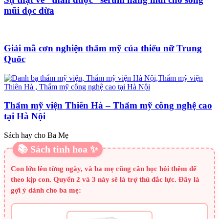
mũi dọc dừa
Giải mã cơn nghiện thẩm mỹ của thiếu nữ Trung
Quốc
Thẩm mỹ viện Thiên Hà – Thẩm mỹ công nghệ cao
tại Hà Nội
Sách hay cho Ba Mẹ
📚 Sách tinh hoa ✨
Con lớn lên từng ngày, và ba mẹ cũng cần học hỏi thêm để
theo kịp con. Quyển 2 và 3 này sẽ là trợ thủ đắc lực. Đây là
gợi ý dành cho ba mẹ: