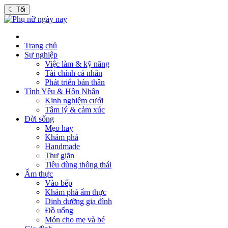
☾
Tối
Trang chủ
Sự nghiệp
Việc làm & kỹ năng
Tài chính cá nhân
Phát triển bản thân
Tình Yêu & Hôn Nhân
Kinh nghiệm cưới
Tâm lý & cảm xúc
Đời sống
Mẹo hay
Khám phá
Handmade
Thư giãn
Tiêu dùng thông thái
Ẩm thực
Vào bếp
Khám phá ẩm thực
Dinh dưỡng gia đình
Đồ uống
Món cho mẹ và bé