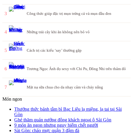
3
Công thức giúp đặc trị mụn trứng cá và mụn đầu đen
4
Những trái cây khi ăn không nên bỏ vỏ
5
Cách trị các kiểu ‘say’ thường gặp
6
Trương Ngọc Ánh đọ sexy với Chi Pu, Đông Nhi trên thảm đỏ
7
Mặt nạ sữa chua cho da nhạy cảm và cháy nắng
Món ngon
Thưởng thức bánh tằm bì Bạc Liêu lạ miệng, lạ tai tại Sài
Gòn
Ghé thăm quán nướng đông khách ngoại ô Sài Gòn
9 món ăn ngon nhưng nguy hiểm chết người
Sài Gòn: cháo mực quận 3 đậm đà