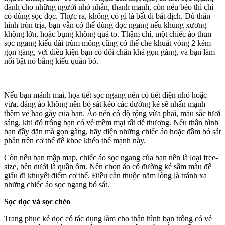
dành cho những người nhỏ nhắn, thanh mảnh, còn nếu béo thì chỉ
có dùng sọc dọc. Thực ra, không có gì là bất di bất dịch. Dù thân
hình tròn trịa, bạn vẫn có thể dùng dọc ngang nếu khung xương
không lớn, hoặc bụng không quá to. Thậm chí, một chiếc áo thun
sọc ngang kiểu dài trùm mông cũng có thể che khuất vòng 2 kém
gọn gàng, với điều kiện bạn có đôi chân khá gọn gàng, và bạn làm
nổi bật nó bằng kiểu quần bó.
Nếu bạn mảnh mai, họa tiết sọc ngang nên có tiết diện nhỏ hoặc
vừa, dáng áo không nên bó sát kẻo các đường kẻ sẽ nhấn mạnh
thêm vẻ hao gầy của bạn. Áo nên có độ rộng vừa phải, màu sắc tươi
sáng, khi đó trông bạn có vẻ mềm mại rất dễ thương. Nếu thân hình
bạn đầy đặn mà gọn gàng, hãy diện những chiếc áo hoặc đầm bó sát
phần trên cơ thể để khoe khéo thế mạnh này.
Còn nếu bạn mập mạp, chiếc áo sọc ngang của bạn nên là loại free-
size, bên dưới là quần ôm. Nên chọn áo có đường kẻ sẫm màu để
giấu đi khuyết điểm cơ thể. Điều cần thuộc nằm lòng là tránh xa
những chiếc áo sọc ngang bó sát.
Sọc dọc và sọc chéo
Trang phục kẻ dọc có tác dụng làm cho thân hình bạn trông có vẻ