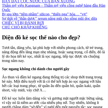
HÃY ĐẶT CỐC NƯỚC CỦA BẠN XUỐNG
Thẩm mỹ viện Kangnam – Thẩm mỹ viện công nghệ hàng đầu Hàn
Quốc
Bị spa lởm “tiêm nhầm” silicon, “thiên nga” hóa… “vịt”
Sự thật về “thần dược” serum nâng mũi cho sống mũi dọc dừa
CHIẾC VÍ BỊ ĐÁNH RƠI
CHÚ CHÓ KHẬP KHIỂNG
Diện đồ kẻ sọc thế nào cho đẹp?
Tươi tắn, đáng yêu, lại phù hợp với nhiều phong cách, từ trẻ trung,
năng động đến lãng mạn nhẹ nhàng, hoặc sang trọng, cổ điển, đó là
lý do họa tiết kẻ sọc, nhất là sọc ngang, tiếp tục được ưa chuộng
trong năm nay.
Sọc ngang không chỉ dành cho người gầy
Áo thun và đầm kẻ ngang đang thống trị các shop thời trang trong
hè này. Một điều tuyệt vời là có thể kết hợp áo sọc ngang với hầu
hết các loại trang phục, từ quần âu đến quần bò, quần kaki, quần
short, váy midi, váy chữ A…
Đồ kẻ sọc luôn làm dáng vóc và gương mặt người mặc bừng sáng,
vì vậy nó là niềm ao ước của nhiều phụ nữ. Tuy nhiên, không ít
người chẳng dám “sờ đến” vì nghĩ đến một nguyên tắc: sọc ngang