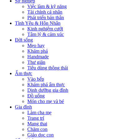
Sự nghiệp
Việc làm & kỹ năng
Tài chính cá nhân
Phát triển bản thân
Tình Yêu & Hôn Nhân
Kinh nghiệm cưới
Tâm lý & cảm xúc
Đời sống
Mẹo hay
Khám phá
Handmade
Thư giãn
Tiêu dùng thông thái
Ẩm thực
Vào bếp
Khám phá ẩm thực
Dinh dưỡng gia đình
Đồ uống
Món cho mẹ và bé
Gia đình
Làm cha mẹ
Trang trí
Mang thai
Chăm con
Giáo dục con