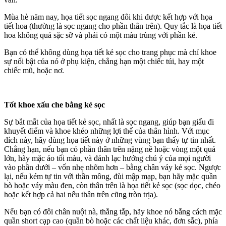
Mùa hè năm nay, họa tiết sọc ngang đôi khi được kết hợp với họa
tiết hoa (thường là sọc ngang cho phần thân trên). Quy tắc là họa tiết
hoa không quá sặc sỡ và phải có một màu trùng với phần kẻ.
Bạn có thể không dùng họa tiết kẻ sọc cho trang phục mà chỉ khoe
sự nổi bật của nó ở phụ kiện, chẳng hạn một chiếc túi, hay một
chiếc mũ, hoặc nơ.
Tốt khoe xấu che bằng kẻ sọc
Sự bắt mắt của họa tiết kẻ sọc, nhất là sọc ngang, giúp bạn giấu đi
khuyết điểm và khoe khéo những lợi thế của thân hình. Với mục
đích này, hãy dùng họa tiết này ở những vùng bạn thấy tự tin nhất.
Chẳng hạn, nếu bạn có phần thân trên nặng nề hoặc vòng một quá
lớn, hãy mặc áo tối màu, và đánh lạc hướng chú ý của mọi người
vào phần dưới – vốn nhẹ nhõm hơn – bằng chân váy kẻ sọc. Ngược
lại, nếu kém tự tin với thần mông, đùi mập mạp, bạn hãy mặc quần
bò hoặc váy màu đen, còn thân trên là họa tiết kẻ sọc (sọc dọc, chéo
hoặc kết hợp cả hai nếu thân trên cũng tròn trịa).
Nếu bạn có đôi chân nuột nà, thẳng tắp, hãy khoe nó bằng cách mặc
quần short cạp cao (quần bò hoặc các chất liệu khác, đơn sắc), phía