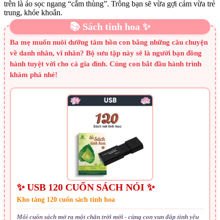
trên là áo sọc ngang “cắm thùng”. Trông bạn sẽ vừa gợi cảm vừa trẻ
trung, khỏe khoắn.
📚 Sách tinh hoa ✨
Ba mẹ muốn nuôi dưỡng tâm hồn con bằng những câu chuyện
về danh nhân, vĩ nhân? Bộ sưu tập này sẽ là người bạn đồng
hành tuyệt vời cho cả gia đình. Cùng con bắt đầu hành trình
khám phá nhé!
✨ USB 120 CUỐN SÁCH NÓI ✨
Kho tàng 120 cuốn sách tinh hoa
Mỗi cuốn sách mở ra một chân trời mới - cùng con vun đắp tình yêu