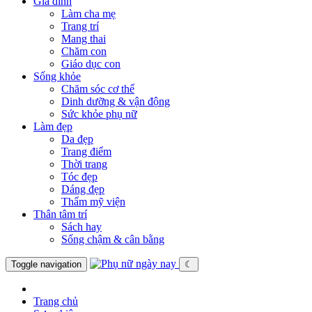
Gia đình
Làm cha mẹ
Trang trí
Mang thai
Chăm con
Giáo dục con
Sống khỏe
Chăm sóc cơ thể
Dinh dưỡng & vận động
Sức khỏe phụ nữ
Làm đẹp
Da đẹp
Trang điểm
Thời trang
Tóc đẹp
Dáng đẹp
Thẩm mỹ viện
Thân tâm trí
Sách hay
Sống chậm & cân bằng
Toggle navigation
☾
Trang chủ