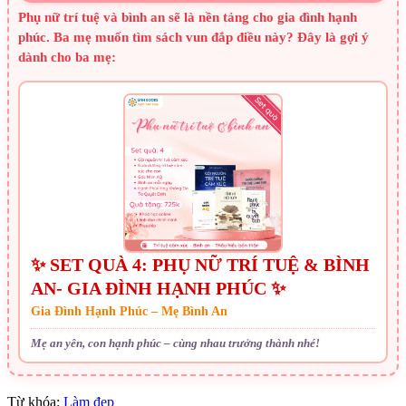
Phụ nữ trí tuệ và bình an sẽ là nền tảng cho gia đình hạnh
phúc. Ba mẹ muốn tìm sách vun đắp điều này? Đây là gợi ý
dành cho ba mẹ:
✨ SET QUÀ 4: PHỤ NỮ TRÍ TUỆ & BÌNH
AN- GIA ĐÌNH HẠNH PHÚC ✨
Gia Đình Hạnh Phúc – Mẹ Bình An
Mẹ an yên, con hạnh phúc – cùng nhau trưởng thành nhé!
Từ khóa:
Làm đẹp