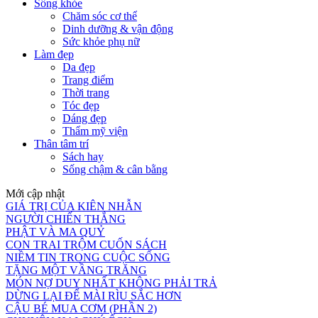
Sống khỏe
Chăm sóc cơ thể
Dinh dưỡng & vận động
Sức khỏe phụ nữ
Làm đẹp
Da đẹp
Trang điểm
Thời trang
Tóc đẹp
Dáng đẹp
Thẩm mỹ viện
Thân tâm trí
Sách hay
Sống chậm & cân bằng
Mới cập nhật
GIÁ TRỊ CỦA KIÊN NHẪN
NGƯỜI CHIẾN THẮNG
PHẬT VÀ MA QUỶ
CON TRAI TRỘM CUỐN SÁCH
NIỀM TIN TRONG CUỘC SỐNG
TẶNG MỘT VẦNG TRĂNG
MÓN NỢ DUY NHẤT KHÔNG PHẢI TRẢ
DỪNG LẠI ĐỂ MÀI RÌU SẮC HƠN
CẬU BÉ MUA CƠM (PHẦN 2)