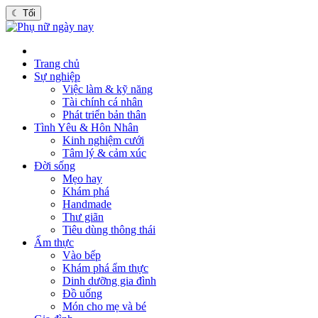
☾
Tối
Trang chủ
Sự nghiệp
Việc làm & kỹ năng
Tài chính cá nhân
Phát triển bản thân
Tình Yêu & Hôn Nhân
Kinh nghiệm cưới
Tâm lý & cảm xúc
Đời sống
Mẹo hay
Khám phá
Handmade
Thư giãn
Tiêu dùng thông thái
Ẩm thực
Vào bếp
Khám phá ẩm thực
Dinh dưỡng gia đình
Đồ uống
Món cho mẹ và bé