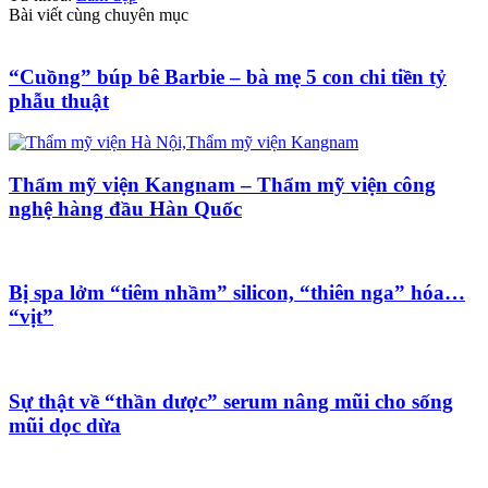
Bài viết cùng chuyên mục
“Cuồng” búp bê Barbie – bà mẹ 5 con chi tiền tỷ
phẫu thuật
Thẩm mỹ viện Kangnam – Thẩm mỹ viện công
nghệ hàng đầu Hàn Quốc
Bị spa lởm “tiêm nhầm” silicon, “thiên nga” hóa…
“vịt”
Sự thật về “thần dược” serum nâng mũi cho sống
mũi dọc dừa