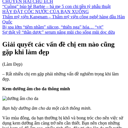
CHUYỆN HAI CHÚ ẾCH
“Cuồng” búp bê Barbie – bà mẹ 5 con chi tiền tỷ phẫu thuật
HÃY ĐẶT CỐC NƯỚC CỦA BẠN XUỐNG
Thẩm mỹ viện Kangnam – Thẩm mỹ viện công nghệ hàng đầu Hàn
Quốc
Bị spa lởm “tiêm nhầm” silicon, “thiên nga” hóa… “vịt”
Sự thật về “thần dược” serum nâng mũi cho sống mũi dọc dừa
Giải quyết các vấn đề chị em nào cũng
gặp khi làm đẹp
(Làm Đẹp)
– Rất nhiều chị em gặp phải những vấn đề nghiêm trọng khi làm
đẹp.
Kem dưỡng ẩm cho da thông minh
Bạn hãy dưỡng ẩm cho da một cách thông minh.
Vào mùa đông, da bạn thường bị khô và bong tróc cho nên việc sử
dụng kem dưỡng ẩm càng trở nên cần thiết. Bạn nên chọn những