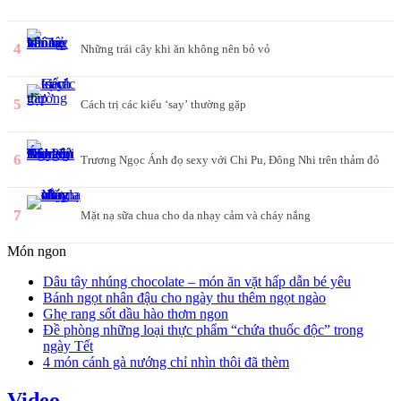
4
Những trái cây khi ăn không nên bỏ vỏ
5
Cách trị các kiểu ‘say’ thường gặp
6
Trương Ngọc Ánh đọ sexy với Chi Pu, Đông Nhi trên thảm đỏ
7
Mặt nạ sữa chua cho da nhạy cảm và cháy nắng
Món ngon
Dâu tây nhúng chocolate – món ăn vặt hấp dẫn bé yêu
Bánh ngọt nhân đậu cho ngày thu thêm ngọt ngào
Ghẹ rang sốt dầu hào thơm ngon
Đề phòng những loại thực phẩm “chứa thuốc độc” trong
ngày Tết
4 món cánh gà nướng chỉ nhìn thôi đã thèm
Video