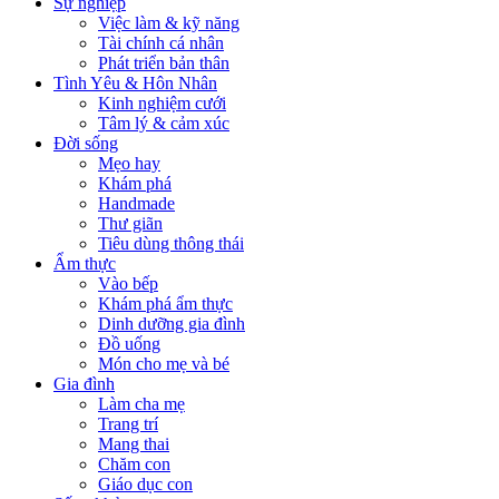
Sự nghiệp
Việc làm & kỹ năng
Tài chính cá nhân
Phát triển bản thân
Tình Yêu & Hôn Nhân
Kinh nghiệm cưới
Tâm lý & cảm xúc
Đời sống
Mẹo hay
Khám phá
Handmade
Thư giãn
Tiêu dùng thông thái
Ẩm thực
Vào bếp
Khám phá ẩm thực
Dinh dưỡng gia đình
Đồ uống
Món cho mẹ và bé
Gia đình
Làm cha mẹ
Trang trí
Mang thai
Chăm con
Giáo dục con