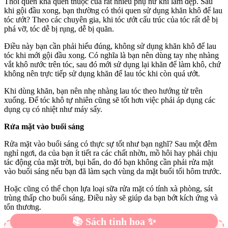
Thói quen khá quen thuộc của rất nhiều phụ nữ khi làm đẹp. Sau
khi gội đầu xong, bạn thường có thói quen sử dụng khăn khô để lau
tóc ướt? Theo các chuyên gia, khi tóc ướt cấu trúc của tóc rất dễ bị
phá vỡ, tóc dễ bị rụng, dễ bị quăn.
Điều này bạn cần phải hiểu đúng, không sử dụng khăn khô để lau
tóc khi mới gội đầu xong. Có nghĩa là bạn nên dùng tay nhẹ nhàng
vắt khô nước trên tóc, sau đó mới sử dụng lại khăn để làm khô, chứ
không nên trực tiếp sử dụng khăn để lau tóc khi còn quá ướt.
Khi dùng khăn, bạn nên nhẹ nhàng lau tóc theo hướng từ trên
xuống. Để tóc khô tự nhiên cũng sẽ tốt hơn việc phải áp dụng các
dụng cụ có nhiệt như máy sấy.
Rửa mặt vào buổi sáng
Rửa mặt vào buổi sáng có thực sự tốt như bạn nghĩ? Sau một đêm
nghỉ ngơi, da của bạn ít tiết ra các chất nhờn, mồ hôi hay phải chịu
tác động của mặt trời, bụi bẩn, do đó bạn không cần phải rửa mặt
vào buổi sáng nếu bạn đã làm sạch vùng da mặt buổi tối hôm trước.
Hoặc cũng có thể chọn lựa loại sữa rửa mặt có tính xà phòng, sát
trùng thấp cho buổi sáng. Điều này sẽ giúp da bạn bớt kích ứng và
tổn thương.
📚 Sách tinh hoa ✨