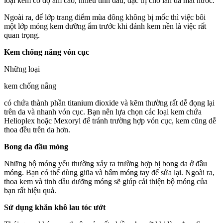
loại kem có độ ẩm cao, nhiều tinh dầu, đặc trị cho làn da mất nước.
Ngoài ra, để lớp trang điểm mùa đông không bị mốc thì việc bôi
một lớp mỏng kem dưỡng ẩm trước khi đánh kem nền là việc rất
quan trọng.
Kem chống nắng vón cục
Những loại
kem chống nắng
có chứa thành phần titanium dioxide và kẽm thường rất dễ đọng lại
trên da và nhanh vón cục. Bạn nên lựa chọn các loại kem chứa
Helioplex hoặc Mexoryl để tránh trường hợp vón cục, kem cũng dễ
thoa đều trên da hơn.
Bong da đầu móng
Những bộ móng yếu thường xảy ra trường hợp bị bong da ở đầu
móng. Bạn có thể dùng giũa và bấm móng tay để sửa lại. Ngoài ra,
thoa kem và tinh dầu dưỡng móng sẽ giúp cải thiện bộ móng của
bạn rất hiệu quả.
Sử dụng khăn khô lau tóc ướt